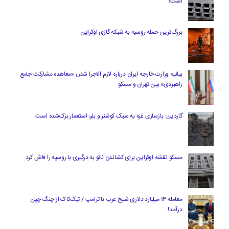
است؟
بزرگ‌ترین حمله روسیه به شبکه گازی اوکراین
بیانیه وزارت خارجه ایران درباره لازم‌ الاجرا شدن «معاهده مشارکت جامع
راهبردی» بین تهران و مسکو
گاردین: بازسازی غزه به سبک کوشنر و بلر، استعمار بزک‌شده است
مسکو نقشه اوکراین برای کشاندن ناتو به درگیری با روسیه را فاش کرد
معامله ۱۴ میلیارد دلاری شیخ عرب با ترامپ / تیک‌تاک از چنگ چین
درآمد!