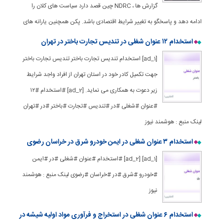
گزارش ها ، NDRC چین قصد دارد سیاست های کلان را
ادامه دهد و پاسخگو به تغییر شرایط اقتصادی باشد. پکن همچنین یارانه های
استخدام ۱۲ عنوان شغلی در تندیس تجارت باختر در تهران
[ad_1] استخدام تندیس تجارت باختر تندیس تجارت باختر
جهت تکمیل کادر خود در استان تهران از افراد واجد شرایط
زیر دعوت به همکاری می نماید. [ad_2] #استخدام #۱۲
#عنوان #شغلی #در #تندیس #تجارت #باختر #در #تهران
لینک منبع : هوشمند نیوز
استخدام ۳ عنوان شغلی در ایمن خودرو شرق در خراسان رضوی
[ad_1] [ad_2] #استخدام #عنوان #شغلی #در #ایمن
#خودرو #شرق #در #خراسان #رضوی لینک منبع : هوشمند
نیوز
استخدام ۶ عنوان شغلی در استخراج و فرآوری مواد اولیه شیشه در