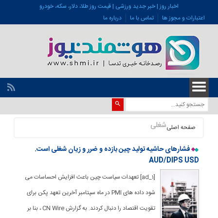
اخبار روز | خبر جدید ورزشی | قیمت روز طلا، دلار، سکه، خودرو
اعتبارات و مجوز ها
تماس با ما
درباره ما
شغلی
صفحه اصلی
فشارهای حاشیه تولید چین بازده و ضرر و زیان شغلی است.
AUD/DIPS USD
[ad_1] تعهدات سیاست چین باعث افزایش احساسات می
شود داده های PMI در ماه سپتامبر آخرین تعهد پکن برای
تقویت اقتصاد را دنبال کردند. به گزارش CN Wire ، بنا بر