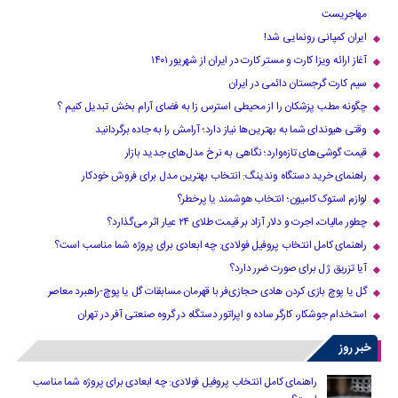
مهاجریست
ایران کمپانی رونمایی شد!
آغاز ارائه ویزا کارت و مستر کارت در ایران از شهریور ۱۴۰۱
سیم کارت گرجستان دائمی در ایران
چگونه مطب پزشکان را از محیطی استرس زا به فضای آرام بخش تبدیل کنیم ؟
وقتی هیوندای شما به بهترین‌ها نیاز دارد؛ آرامش را به جاده برگردانید
قیمت گوشی‌های تازه‌وارد؛ نگاهی به نرخ مدل‌های جدید بازار
راهنمای خرید دستگاه وندینگ: انتخاب بهترین مدل برای فروش خودکار
لوازم استوک کامیون؛ انتخاب هوشمند یا پرخطر؟
چطور مالیات، اجرت و دلار آزاد بر قیمت طلای ۲۴ عیار اثر می‌گذارد؟
راهنمای کامل انتخاب پروفیل فولادی: چه ابعادی برای پروژه شما مناسب است؟
آیا تزریق ژل برای صورت ضرر دارد​؟
گل یا پوچ بازی کردن هادی حجازی‌فر با قهرمان مسابقات گل یا پوچ-راهبرد معاصر
استخدام جوشکار، کارگر ساده و اپراتور دستگاه در گروه صنعتی آفر در تهران
خبر روز
راهنمای کامل انتخاب پروفیل فولادی: چه ابعادی برای پروژه شما مناسب