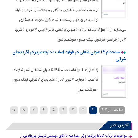
واقع در استان خراسان رضوی، شهرک صنعتی بینالود جهت
توسعه واحدهای تولیدی، بازرگانی و پشتیبانی خود، از افراد
توانمند در چندین پست به شرح ذیل دعوت به همکاری
می‌نماید. [ad_2] #استخدام #۱۱ #عنوان #شغلی #در #ایمن #خودرو #شرق
#در #خراسان #رضوی لینک منبع : هوشمند نیوز
استخدام ۱۴ عنوان شغلی در فولاد آساب تجارت تبریز در آذربایجان
شرقی
[ad_1] [ad_2] #استخدام #۱۴ #عنوان #شغلی #در #فولاد
#آساب #تجارت #تبریز #در #آذربایجان #شرقی لینک منبع
: هوشمند نیوز
صفحه 1 از 413
1
2
3
4
5
6
7
8
9
»
...
40
30
20
›
10
آخرین اخبار
مهاجرت با برنامه کانادا پرزنت ورکر: مصاحبه با آقای مهندس نریمان پورطلایی از