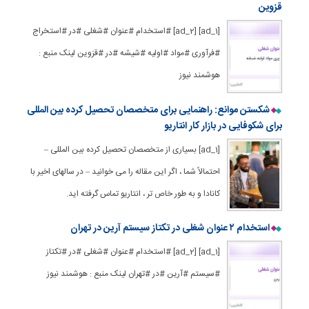
قزوین
[ad_1] [ad_2] #استخدام #عنوان #شغلی #در #استخراج
#فرآوری #مواد #اولیه #شیشه #در #قزوین لینک منبع :
هوشمند نیوز
شکستن موانع: راهنمایی برای متخصصان تحصیل کرده بین المللی
برای شکوفایی در بازار کار انتاریو
[ad_1] بسیاری از متخصصان تحصیل کرده بین المللی –
احتمالاً شما ، اگر این مقاله را می خوانید – در سالهای اخیر با
کانادا و به طور خاص تر ، انتاریو تماس گرفته اید.
استخدام ۲ عنوان شغلی در تکتاز سیستم آرین در تهران
[ad_1] [ad_2] #استخدام #عنوان #شغلی #در #تکتاز
#سیستم #آرین #در #تهران لینک منبع : هوشمند نیوز