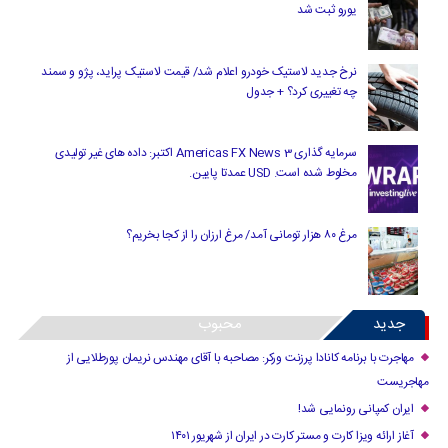
یورو ثبت شد
نرخ جدید لاستیک خودرو اعلام شد/ قیمت لاستیک پراید، پژو و سمند
چه تغییری کرد؟ + جدول
سرمایه گذاری Americas FX News 3 اکتبر: داده های غیر تولیدی
مخلوط شده است. USD عمدتا پایین.
مرغ ۸۰ هزار تومانی آمد/ مرغ ارزان را از کجا بخریم؟
جدید
محبوب
مهاجرت با برنامه کانادا پرزنت ورکر: مصاحبه با آقای مهندس نریمان پورطلایی از
مهاجریست
ایران کمپانی رونمایی شد!
آغاز ارائه ویزا کارت و مستر کارت در ایران از شهریور ۱۴۰۱