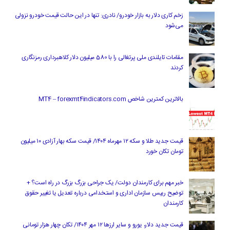
زخم کاری دلار به بازار خودرو/ نادری: تنها در این حالت قیمت خودرو نزولی
می‌شود
مقامات تایلندی ملی پرتغالی را با 580 میلیون دلار کلاهبرداری رمزنگاری
کردند
بالاترین کمترین شاخص MT4 – forexmt4indicators.com
قیمت جدید طلا و سکه ۱۲ مهرماه ۱۴۰۴/ قیمت سکه بهار آزادی ۱۰ میلیون
تومان تکان خورد
خبر مهم برای کارمندان دولت/ یک جراحی بزرگ بزرگ در راه است؟ +
توضیح رییس سازمان اداری و استخدامی درباره تعدیل یا تغییر حقوق
کارمندان
قیمت جدید دلار، یورو و سایر ارزها ۱۲ مهر ۱۴۰۴/ تکان چهار هزار تومانی