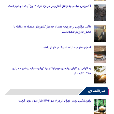
آکسیوس: ترامپ به توافق آتش‌بس در غزه ظرف ۲ روز آینده امیدوار است
تاکید عراقچی بر ضرورت اهتمام جدی‌تر کشورهای منطقه به مقابله با
تجاوزات رژیم صهیونیستی
ادعای معاون نماینده آمریکا در شورای امنیت
رد اتهام‌زنی تکراری رئیس‌جمهور اوکراین/ تهران همواره بر ضرورت پایان
جنگ تاکید دارد
اخبار اقتصادی
رکوردشکنی بورس تهران امروز ۱۲ مهر ۱۴۰۴| بازار سهام رونق گرفت