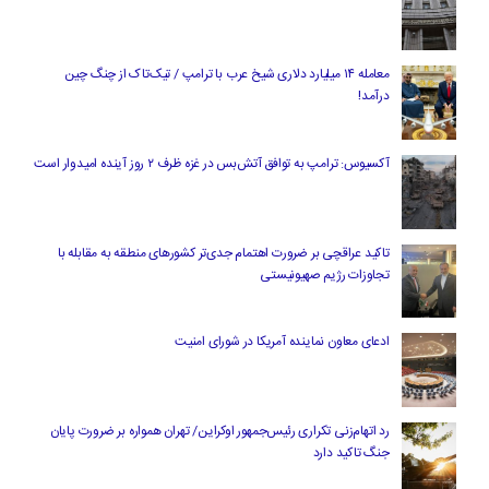
معامله ۱۴ میلیارد دلاری شیخ عرب با ترامپ / تیک‌تاک از چنگ چین
درآمد!
آکسیوس: ترامپ به توافق آتش‌بس در غزه ظرف ۲ روز آینده امیدوار است
تاکید عراقچی بر ضرورت اهتمام جدی‌تر کشورهای منطقه به مقابله با
تجاوزات رژیم صهیونیستی
ادعای معاون نماینده آمریکا در شورای امنیت
رد اتهام‌زنی تکراری رئیس‌جمهور اوکراین/ تهران همواره بر ضرورت پایان
جنگ تاکید دارد