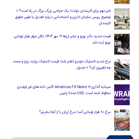
خبر مهم برای کارمندان دولت/ یک جراحی بزرگ بزرگ در راه است؟ +
توضیح رییس سازمان اداری و استخدامی درباره تعدیل یا تغییر حقوق
کارمندان
قیمت جدید دلار، یورو و سایر ارزها ۱۲ مهر ۱۴۰۴/ تکان چهار هزار تومانی
یورو ثبت شد
نرخ جدید لاستیک خودرو اعلام شد/ قیمت لاستیک پراید، پژو و سمند
چه تغییری کرد؟ + جدول
سرمایه گذاری Americas FX News 3 اکتبر: داده های غیر تولیدی
مخلوط شده است. USD عمدتا پایین.
مرغ ۸۰ هزار تومانی آمد/ مرغ ارزان را از کجا بخریم؟