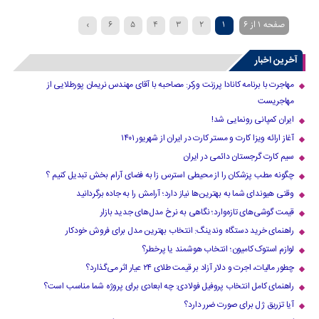
صفحه 1 از 6
1
2
3
4
5
6
›
آخرین اخبار
مهاجرت با برنامه کانادا پرزنت ورکر: مصاحبه با آقای مهندس نریمان پورطلایی از
مهاجریست
ایران کمپانی رونمایی شد!
آغاز ارائه ویزا کارت و مستر کارت در ایران از شهریور ۱۴۰۱
سیم کارت گرجستان دائمی در ایران
چگونه مطب پزشکان را از محیطی استرس زا به فضای آرام بخش تبدیل کنیم ؟
وقتی هیوندای شما به بهترین‌ها نیاز دارد؛ آرامش را به جاده برگردانید
قیمت گوشی‌های تازه‌وارد؛ نگاهی به نرخ مدل‌های جدید بازار
راهنمای خرید دستگاه وندینگ: انتخاب بهترین مدل برای فروش خودکار
لوازم استوک کامیون؛ انتخاب هوشمند یا پرخطر؟
چطور مالیات، اجرت و دلار آزاد بر قیمت طلای ۲۴ عیار اثر می‌گذارد؟
راهنمای کامل انتخاب پروفیل فولادی: چه ابعادی برای پروژه شما مناسب است؟
آیا تزریق ژل برای صورت ضرر دارد​؟