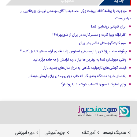
جدید
محبوب
مهاجرت با برنامه کانادا پرزنت ورکر: مصاحبه با آقای مهندس نریمان پورطلایی از
مهاجریست
ایران کمپانی رونمایی شد!
آغاز ارائه ویزا کارت و مستر کارت در ایران از شهریور ۱۴۰۱
سیم کارت گرجستان دائمی در ایران
چگونه مطب پزشکان را از محیطی استرس زا به فضای آرام بخش تبدیل کنیم ؟
وقتی هیوندای شما به بهترین‌ها نیاز دارد؛ آرامش را به جاده برگردانید
قیمت گوشی‌های تازه‌وارد؛ نگاهی به نرخ مدل‌های جدید بازار
راهنمای خرید دستگاه وندینگ: انتخاب بهترین مدل برای فروش خودکار
لوازم استوک کامیون؛ انتخاب هوشمند یا پرخطر؟
هلدینگ توسعه
آموزشگاه
جزوه آموزشی
دوره آموزشی