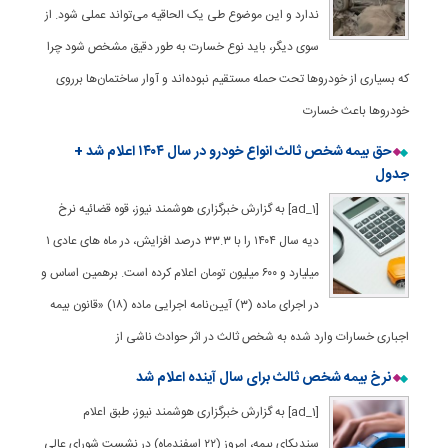
ندارد و این موضوع طی یک الحاقیه می‌تواند عملی شود. از
سوی دیگر، باید نوع خسارت به طور دقیق مشخص شود چرا
که بسیاری از خودروها تحت حمله مستقیم نبوده‌اند و آوار ساختمان‌ها برروی
خودروها باعث خسارت
حق بیمه شخص ثالث انواع خودرو در سال ۱۴۰۴ اعلام شد +
جدول
[ad_1] به گزارش خبرگزاری هوشمند نیوز، قوه قضائیه نرخ
دیه سال ۱۴۰۴ را با ۳۳.۳ درصد افزایش، در ماه های عادی ۱
میلیارد و ۶۰۰ میلیون تومان اعلام کرده است. برهمین اساس و
در اجرای ماده (۳) آیین‌نامه اجرایی ماده (۱۸) «قانون بیمه
اجباری خسارات وارد شده به شخص ثالث در اثر حوادث ناشی از
نرخ بیمه شخص ثالث برای سال آینده اعلام شد
[ad_1] به گزارش خبرگزاری هوشمند نیوز، طبق اعلام
سندیکای بیمه، امروز (۲۲ اسفندماه) در نشست شورای عالی