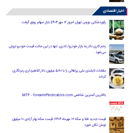
اخبار اقتصادی
رکوردشکنی بورس تهران امروز ۱۲ مهر ۱۴۰۴| بازار سهام رونق گرفت
زخم کاری دلار به بازار خودرو/ نادری: تنها در این حالت قیمت خودرو نزولی
می‌شود
مقامات تایلندی ملی پرتغالی را با 580 میلیون دلار کلاهبرداری رمزنگاری
کردند
بالاترین کمترین شاخص MT4 – forexmt4indicators.com
قیمت جدید طلا و سکه ۱۲ مهرماه ۱۴۰۴/ قیمت سکه بهار آزادی ۱۰ میلیون
تومان تکان خورد