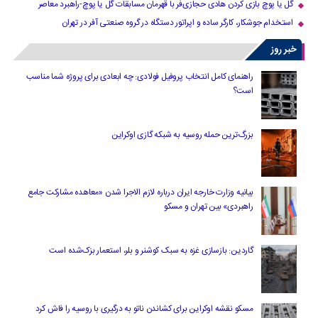
گل یا پوچ بازی کردن هادی حجازی‌فر با قهرمان مسابقات گل یا پوچ-راهبرد معاصر
استخدام جوشکار، کارگر ساده و اپراتور دستگاه در گروه صنعتی آفر در تهران
خبر روز
راهنمای کامل انتخاب پروفیل فولادی: چه ابعادی برای پروژه شما مناسب
است؟
بزرگ‌ترین حمله روسیه به شبکه گازی اوکراین
بیانیه وزارت خارجه ایران درباره لازم‌ الاجرا شدن «معاهده مشارکت جامع
راهبردی» بین تهران و مسکو
گاردین: بازسازی غزه به سبک کوشنر و بلر، استعمار بزک‌شده است
مسکو نقشه اوکراین برای کشاندن ناتو به درگیری با روسیه را فاش کرد