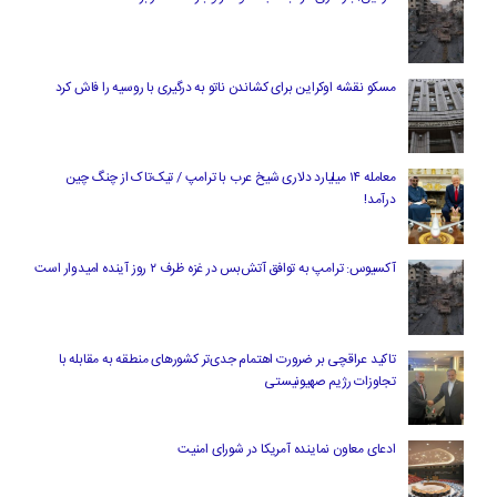
مسکو نقشه اوکراین برای کشاندن ناتو به درگیری با روسیه را فاش کرد
معامله ۱۴ میلیارد دلاری شیخ عرب با ترامپ / تیک‌تاک از چنگ چین
درآمد!
آکسیوس: ترامپ به توافق آتش‌بس در غزه ظرف ۲ روز آینده امیدوار است
تاکید عراقچی بر ضرورت اهتمام جدی‌تر کشورهای منطقه به مقابله با
تجاوزات رژیم صهیونیستی
ادعای معاون نماینده آمریکا در شورای امنیت