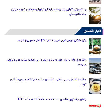
رد اتهام‌زنی تکراری رئیس‌جمهور اوکراین/ تهران همواره بر ضرورت پایان
جنگ تاکید دارد
اخبار اقتصادی
رکوردشکنی بورس تهران امروز ۱۲ مهر ۱۴۰۴| بازار سهام رونق گرفت
زخم کاری دلار به بازار خودرو/ نادری: تنها در این حالت قیمت خودرو نزولی
می‌شود
مقامات تایلندی ملی پرتغالی را با 580 میلیون دلار کلاهبرداری رمزنگاری
کردند
بالاترین کمترین شاخص MT4 – forexmt4indicators.com