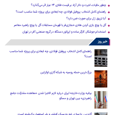
چطور مالیات، اجرت و دلار آزاد بر قیمت طلای ۲۴ عیار اثر می‌گذارد؟
راهنمای کامل انتخاب پروفیل فولادی: چه ابعادی برای پروژه شما مناسب است؟
آیا تزریق ژل برای صورت ضرر دارد​؟
گل یا پوچ بازی کردن هادی حجازی‌فر با قهرمان مسابقات گل یا پوچ-راهبرد معاصر
استخدام جوشکار، کارگر ساده و اپراتور دستگاه در گروه صنعتی آفر در تهران
خبر روز
راهنمای کامل انتخاب پروفیل فولادی: چه ابعادی برای پروژه شما مناسب
است؟
بزرگ‌ترین حمله روسیه به شبکه گازی اوکراین
بیانیه وزارت خارجه ایران درباره لازم‌ الاجرا شدن «معاهده مشارکت جامع
راهبردی» بین تهران و مسکو
گاردین: بازسازی غزه به سبک کوشنر و بلر، استعمار بزک‌شده است