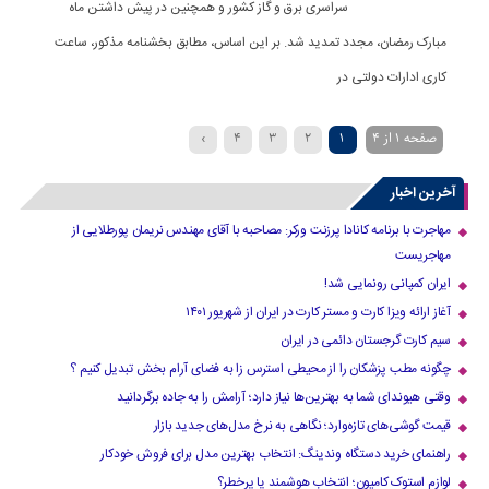
سراسری برق و گاز کشور و همچنین در پیش داشتن ماه
مبارک رمضان، مجدد تمدید شد. بر این اساس، مطابق بخشنامه مذکور، ساعت
کاری ادارات دولتی در
صفحه 1 از 4
1
2
3
4
›
آخرین اخبار
مهاجرت با برنامه کانادا پرزنت ورکر: مصاحبه با آقای مهندس نریمان پورطلایی از
مهاجریست
ایران کمپانی رونمایی شد!
آغاز ارائه ویزا کارت و مستر کارت در ایران از شهریور ۱۴۰۱
سیم کارت گرجستان دائمی در ایران
چگونه مطب پزشکان را از محیطی استرس زا به فضای آرام بخش تبدیل کنیم ؟
وقتی هیوندای شما به بهترین‌ها نیاز دارد؛ آرامش را به جاده برگردانید
قیمت گوشی‌های تازه‌وارد؛ نگاهی به نرخ مدل‌های جدید بازار
راهنمای خرید دستگاه وندینگ: انتخاب بهترین مدل برای فروش خودکار
لوازم استوک کامیون؛ انتخاب هوشمند یا پرخطر؟