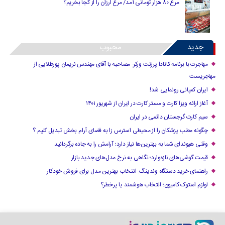
مرغ ۸۰ هزار تومانی آمد/ مرغ ارزان را از کجا بخریم؟
جدید
محبوب
مهاجرت با برنامه کانادا پرزنت ورکر: مصاحبه با آقای مهندس نریمان پورطلایی از
مهاجریست
ایران کمپانی رونمایی شد!
آغاز ارائه ویزا کارت و مستر کارت در ایران از شهریور ۱۴۰۱
سیم کارت گرجستان دائمی در ایران
چگونه مطب پزشکان را از محیطی استرس زا به فضای آرام بخش تبدیل کنیم ؟
وقتی هیوندای شما به بهترین‌ها نیاز دارد؛ آرامش را به جاده برگردانید
قیمت گوشی‌های تازه‌وارد؛ نگاهی به نرخ مدل‌های جدید بازار
راهنمای خرید دستگاه وندینگ: انتخاب بهترین مدل برای فروش خودکار
لوازم استوک کامیون؛ انتخاب هوشمند یا پرخطر؟