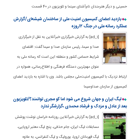
حسینی و دیگر هنرمندان نام‌آشنای سینما و تلویزیون در 40 قسمت
بازدید اعضای کمیسیون امنیت ملی از ساختمان شیشه‌ای/گزارش
عملکرد رسانه ملی در جنگ ۱۲روزه
[ad_1] به گزارش خبرگزاری خبرآنلاین به نقل از خبرگزاری
صدا و سیما، رئیس سازمان صدا و سیما گفت: اقتضای
شرایط حساس کشور و منطقه این است که رسانه ملی به
عنوان مهم‌ترین دستگاه فرهنگی و اطلاع‌رسانی، همواره در
ارتباط نزدیک با کمیسیون امنیت‌ملی مجلس باشد. وی با اشاره به بازدید اعضای
کمیسیون از سازمان صداوسیما
لیگ ایران و جهان شروع می شود اما کو مجری توانمند؟/تلویزیون
بعد از عادل و مزدک و فرشاد محمدی ،گزارشگر ندارد
[ad_1] به گزارش خبرآنلاین روزنامه خراسان نوشت:پوشش
مسابقات لیگ ایران، جام حذفی، پنج لیگ معتبر اروپایی،
لیگ قهرمانان اروپا، یورولیگ و لیگ کنفرانس، به علاوه