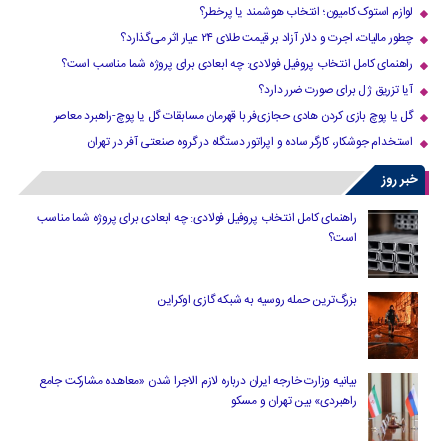
لوازم استوک کامیون؛ انتخاب هوشمند یا پرخطر؟
چطور مالیات، اجرت و دلار آزاد بر قیمت طلای ۲۴ عیار اثر می‌گذارد؟
راهنمای کامل انتخاب پروفیل فولادی: چه ابعادی برای پروژه شما مناسب است؟
آیا تزریق ژل برای صورت ضرر دارد​؟
گل یا پوچ بازی کردن هادی حجازی‌فر با قهرمان مسابقات گل یا پوچ-راهبرد معاصر
استخدام جوشکار، کارگر ساده و اپراتور دستگاه در گروه صنعتی آفر در تهران
خبر روز
راهنمای کامل انتخاب پروفیل فولادی: چه ابعادی برای پروژه شما مناسب
است؟
بزرگ‌ترین حمله روسیه به شبکه گازی اوکراین
بیانیه وزارت خارجه ایران درباره لازم‌ الاجرا شدن «معاهده مشارکت جامع
راهبردی» بین تهران و مسکو