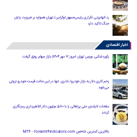
رد اتهام‌زنی تکراری رئیس‌جمهور اوکراین/ تهران همواره بر ضرورت پایان
جنگ تاکید دارد
اخبار اقتصادی
رکوردشکنی بورس تهران امروز ۱۲ مهر ۱۴۰۴| بازار سهام رونق گرفت
زخم کاری دلار به بازار خودرو/ نادری: تنها در این حالت قیمت خودرو نزولی
می‌شود
مقامات تایلندی ملی پرتغالی را با 580 میلیون دلار کلاهبرداری رمزنگاری
کردند
بالاترین کمترین شاخص MT4 – forexmt4indicators.com