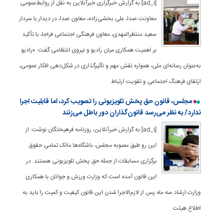
[ad_1] به گزارش خبرگزاری خبرآنلاین به نقل از روابط‌عمومی
معاونت صدا، علی بخشی‌زاده، معاون صدا، در دیدار با سردار
سعید منتظرالمهدی، معاون فرهنگی اجتماعی فراجا، با تأکید
بر اهمیت همکاری میان رادیو و نیروی انتظامی گفت: «رادیو
به‌عنوان رسانه‌ای ملی، همواره نقش مهم و تأثیرگذاری در شکل‌دهی افکار عمومی،
ارتقای فرهنگ اجتماعی و تقویت ارتباط
مجلس، قانون حق پخش تلویزیونی را تصویب کرد، اما قابلیت اجرا
ندارد/ به نظر می‌رسد قانون‌گذاران دور باطل می‌زنند
[ad_1] به گزارش خبرآنلاین، روزنامه فرهیختگان نوشت: از
این رو طبق مصوبه مجلس، باشگاه‌ها مالک تمامی حقوق
برگزاری مسابقات از جمله حق پخش تلویزیونی هستند. در
این قانون آمده است که وزارت ورزش و جوانان با همکاری
وزارت ارشاد سه ماه پس از لازم‌الاجرا شدن این قانون کیفیت و کمیت را باید به
اطلاع هیئت