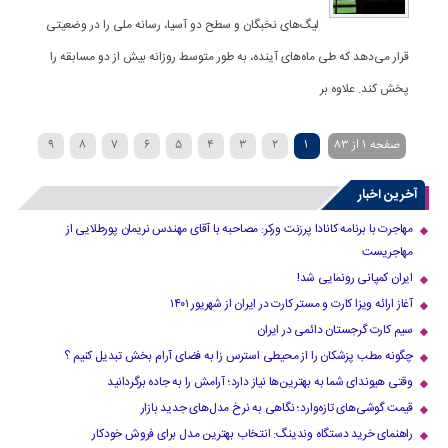
لیگ‌های نخبگان و سطح دو آسیا، رسانه ملی را در وضعیتی
قرار می‌دهد که طی ماه‌های آینده، به طور متوسط روزانه بیش از دو مسابقه را
پخش کند. علاوه بر
صفحه 1 از 83
1
2
3
4
5
6
7
8
9
»
...
40
30
20
›
10
آخرین اخبار
مهاجرت با برنامه کانادا پرزنت ورکر: مصاحبه با آقای مهندس نریمان پورطلایی از
مهاجریست
ایران کمپانی رونمایی شد!
آغاز ارائه ویزا کارت و مستر کارت در ایران از شهریور ۱۴۰۱
سیم کارت گرجستان دائمی در ایران
چگونه مطب پزشکان را از محیطی استرس زا به فضای آرام بخش تبدیل کنیم ؟
وقتی هیوندای شما به بهترین‌ها نیاز دارد؛ آرامش را به جاده برگردانید
قیمت گوشی‌های تازه‌وارد؛ نگاهی به نرخ مدل‌های جدید بازار
راهنمای خرید دستگاه وندینگ: انتخاب بهترین مدل برای فروش خودکار