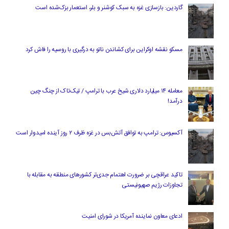
گاردین: بازسازی غزه به سبک کوشنر و بلر، استعمار بزک‌شده است
مسکو نقشه اوکراین برای کشاندن ناتو به درگیری با روسیه را فاش کرد
معامله ۱۴ میلیارد دلاری شیخ عرب با ترامپ / تیک‌تاک از چنگ چین
درآمد!
آکسیوس: ترامپ به توافق آتش‌بس در غزه ظرف ۲ روز آینده امیدوار است
تاکید عراقچی بر ضرورت اهتمام جدی‌تر کشورهای منطقه به مقابله با
تجاوزات رژیم صهیونیستی
ادعای معاون نماینده آمریکا در شورای امنیت