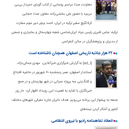
معاونت صدا، مراسم رونمایی از کتاب گویای «سردار بی‌بی
مریم» با حضور علی بخشی‌زاده، معاون صدا، حجابی
کرلانگیچ سفیر ترکیه در ایران، احمد بیچر دبیر سوم سفارت
ترکیه، عباس قنبری رئیس بنیاد ایران‌شناسی شعبه چهارمحال و بختیاری و جمعی
از مدیران و پژوهشگران در سالن کنفرانس
۲۲ هزار جاذبه تاریخی اصفهان همچنان ناشناخته است
[ad_1] به گزارش خبرگزاری خبرآنلاین، مهدی جمالی‌نژاد،
استاندار اصفهان، عصر پنجشنبه ۲۰ شهریور در حاشیه افتتاح
و کلنگ‌زنی سه پروژه عمرانی در شهر بهارستان و در جمع
خبرنگاران با اشاره به اهمیت این رویداد اظهار کرد: «از روز
جمعه به پیشواز این برنامه می‌رویم. هدف «ایران جان» معرفی شهرهای مختلف
کشور و آشکار کردن نیمه‌های
انعقاد تفاهمنامه رادیو با نیروی انتظامی