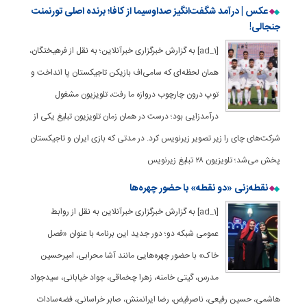
عکس | درآمد شگفت‌انگیز صداوسیما از کافا؛ برنده اصلی تورنمنت
جنجالی!
[ad_1] به گزارش خبرگزاری خبرآنلاین؛ به نقل از فرهیختگان،
همان لحظه‌ای که سامی‌اف بازیکن تاجیکستان پا انداخت و
توپ درون چارچوب دروازه ما رفت، تلویزیون مشغول
درآمدزایی بود؛ درست در همان زمان تلویزیون تبلیغ یکی از
شرکت‌های چای را زیر تصویر زیرنویس کرد. در مدتی که بازی ایران و تاجیکستان
پخش می‌شد؛ تلویزیون ۲۸ تبلیغ زیرنویس
نقطه‌زنی «دو نقطه» با حضور چهره‌ها
[ad_1] به گزارش خبرگزاری خبرآنلاین به نقل از روابط
عمومی شبکه دو؛ دور جدید این برنامه با عنوان «فصل
خاک» با حضور چهره‌هایی مانند آشا محرابی، امیرحسین
مدرس، گیتی خامنه، زهرا چخماقی، جواد خیابانی، سیدجواد
هاشمی، حسین رفیعی، ناصرفیض، رضا ایرانمنش، صابر خراسانی، فضه‌سادات