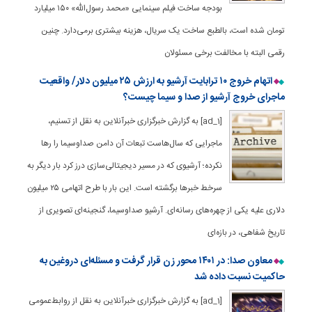
بودجه ساخت فیلم سینمایی «محمد رسول‌الله» ۱۵۰ میلیارد
تومان شده است، بالطبع ساخت یک سریال، هزینه بیشتری برمی‌دارد. چنین
رقمی البته با مخالفت برخی مسئولان
اتهام خروج ۱۰ ترابایت آرشیو به ارزش ۲۵ میلیون دلار/ واقعیت
ماجرای خروج آرشیو از صدا و سیما چیست؟
[ad_1] به گزارش خبرگزاری خبرآنلاین به نقل از تسنیم،
ماجرایی که سال‌هاست تبعات آن دامن صداوسیما را رها
نکرده؛ آرشیوی که در مسیر دیجیتالی‌سازی درز کرد بار دیگر به
سرخط خبرها برگشته است. این بار با طرح اتهامی ۲۵ میلیون
دلاری علیه یکی از چهره‌های رسانه‌ای. آرشیو صداوسیما، گنجینه‌ای تصویری از
تاریخ شفاهی، در بازه‌ای
معاون صدا: در ۱۴۰۱ محور زن قرار گرفت و مسئله‌ای دروغین به
حاکمیت نسبت داده شد
[ad_1] به گزارش خبرگزاری خبرآنلاین به نقل از روابط‌عمومی