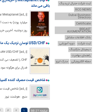
ثبت شرکت جنرال تریدینگ
باقی می ماند
RCO NEWS
Dubai Business
Directory
Certificate
BREAST
روز دوشنبه. آخرین خرید ، با قیمت متوسط ​​
AUGMENTATION
بانک اطلاعات مشاغل
USD/CHF نوسان نزدیک یک ماهه ، مبارزات زیر 0.8000 سطح
ثبت شرکت
دوره آموزشی
دیجیتال مارکتینگ
[/CHF
راهنمای مهاجرت
مجله الکترونیکی
مدرک ایزو
فدرال برای هرگونه سود معن
شاخص قیمت مصرف کننده کلمبیا (MOM) در ماه آگوست 0.19 ٪ زیر پیش بینی (0.2 ٪) قرار 
منبع : هوشمند نیوز
صفحه 1 از 55
1
2
3
4