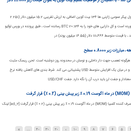
Metaplanet Dip را خریداری می کند – با اطمینان از موقعیت عظیم بیت کوین به عنوان قیمت زیر 112،000 دلار
[ad_1] Metaplanet غول پیکر عمومی ژاپنی ها 136 بیت کوین اضافی به ارزش تقریبی 15.2 میلیون دلار (2.251
میلیارد پوند) به دست آورده است و کل دارایی های خود را به 20.136 BTC رسانده است ، طبق پرونده در بورس توکیو
111،666 دلار (16.55 میلیون پوند) در
ad_1] USD فاقد هرگونه تعصب جهت دار داخلی و نوسان در محدوده روز دوشنبه است. لحن ریسک مثبت
CHF را تضعیف می کند و در میان یک افزایش متوسط ​​USD پشتیبانی می کند. شرط بندی های کاهش یافته نرخ
ادار و جفت ارز باید درب آن را نگه دارد. جفت USD/CHF
گرفت
[ad_1] شاخص قیمت مصرف کننده کلمبیا (MOM) در ماه آگوست 0.19 ٪ زیر پیش بینی (0.2 ٪) قرار گرفت [ad_2] لینک
»
...
40
30
20
›
10
9
8
7
6
5