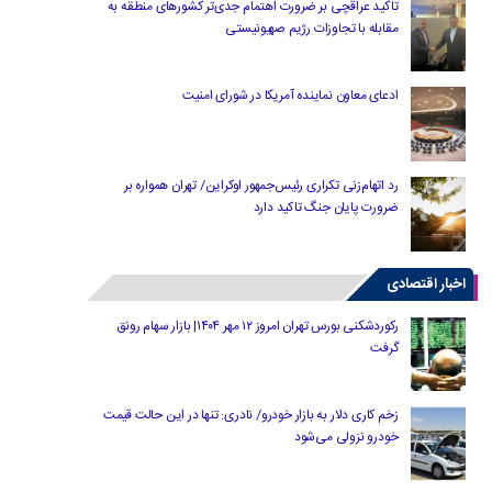
تاکید عراقچی بر ضرورت اهتمام جدی‌تر کشورهای منطقه به
مقابله با تجاوزات رژیم صهیونیستی
ادعای معاون نماینده آمریکا در شورای امنیت
رد اتهام‌زنی تکراری رئیس‌جمهور اوکراین/ تهران همواره بر
ضرورت پایان جنگ تاکید دارد
اخبار اقتصادی
رکوردشکنی بورس تهران امروز ۱۲ مهر ۱۴۰۴| بازار سهام رونق
گرفت
زخم کاری دلار به بازار خودرو/ نادری: تنها در این حالت قیمت
خودرو نزولی می‌شود