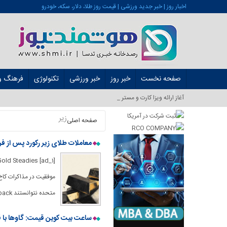
اخبار روز | خبر جدید ورزشی | قیمت روز طلا، دلار، سکه، خودرو
صفحه نخست
خبر روز
خبر ورزشی
تکنولوژی
فرهنگ و 
آغاز ارائه ویزا کارت و مستر کارت در ایر_
زیر
صفحه اصلی
معاملات طلای زیر رکورد پس از فروپاشی تا 3800 دلار ، تمرکز به خطر خا
موفقیت در مذاکرات کاخ
متحده نتوانستند Greenback را تقویت کنند ، زیرا احساسات ضعیف تر مصرف کننده
ساعت بیت کوین قیمت: گاوها با قیمت 118K دلار ، دایره خرس زیر 1K