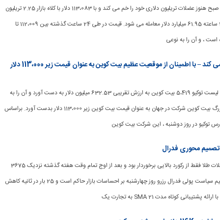
[ad_1] بیت کوین امروز صبح هنوز عضلات تریلیون دلاری خود را خم می کند و با 113،083 دلار با کلاه بازار 2.25 تریلیون
دلار و حجم معاملات 24 ساعته 61.95 میلیارد دلار معامله می شود. قیمت در طی 24 ساعت گذشته بین 112،009 تا
Metaplanet Dip را خریداری می کند – با اطمینان از موقعیت عظیم بیت کوین به عنوان قیمت زیر 113،000 دلار
[ad_1] Metaplanet با لیست توکیو 5،419 بیت کوین به ارزش تقریبی 632.53 میلیون دلار به دست آورد و آن را به
عنوان پنجمین دارنده بزرگ بیت کوین شرکت در جهان به عنوان قیمت بیت کوین زیر 113،000 دلار بدست آورد. براساس
رس توکیو در روز دوشنبه ، این شرکت بیت کوین
از تصمیم محوری فدرال
[ad_1] روز دوشنبه معاملات طلا فقط از رکورد بالایی برخوردار بود و بعد از اوج تمام وقت هفته گذشته نزدیک 3675
دلار افزایش یافت. تصمیم سیاست پولی فدرال رزرو روز چهارشنبه بر احساسات بازار حاکم است و 25 بار در ثانیه کاهش