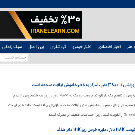
هنر
اخبار اقتصادی
اخبار خودرو
گردشگری
بین الملل
سبک زندگی
موش ایالات متحده است
[ad_1] Gold Steadies پس از تنظیم یک بار تازه تمام وقت نزدیک به 3،871 دلار در روز سه شنبه. پس از عدم
 سفید در توافق ، ترس از خاموش شدن ایالات متحده افزایش یافته است. داده های ایالات
11 دلار هدف