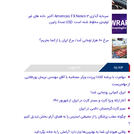
سرمایه گذاری Americas FX News 3 اکتبر: داده های غیر
تولیدی مخلوط شده است. USD عمدتا پایین.
مرغ ۸۰ هزار تومانی آمد/ مرغ ارزان را از کجا بخریم؟
جدید
محبوب
مهاجرت با برنامه کانادا پرزنت ورکر: مصاحبه با آقای مهندس نریمان پورطلایی
از مهاجریست
ایران کمپانی رونمایی شد!
آغاز ارائه ویزا کارت و مستر کارت در ایران از شهریور ۱۴۰۱
سیم کارت گرجستان دائمی در ایران
چگونه مطب پزشکان را از محیطی استرس زا به فضای آرام بخش تبدیل کنیم
؟
وقتی هیوندای شما به بهترین‌ها نیاز دارد؛ آرامش را به جاده برگردانید