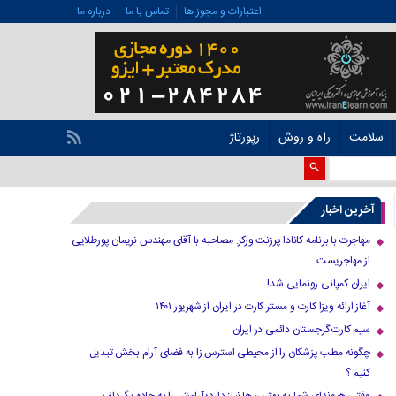
اعتبارات و مجوز ها
تماس با ما
درباره ما
سلامت
راه و روش
رپورتاژ
آخرین اخبار
مهاجرت با برنامه کانادا پرزنت ورکر: مصاحبه با آقای مهندس نریمان پورطلایی
از مهاجریست
ایران کمپانی رونمایی شد!
آغاز ارائه ویزا کارت و مستر کارت در ایران از شهریور ۱۴۰۱
سیم کارت گرجستان دائمی در ایران
چگونه مطب پزشکان را از محیطی استرس زا به فضای آرام بخش تبدیل
کنیم ؟