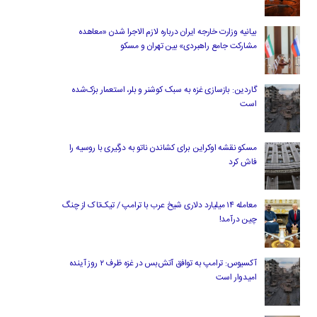
بیانیه وزارت خارجه ایران درباره لازم‌ الاجرا شدن «معاهده
مشارکت جامع راهبردی» بین تهران و مسکو
گاردین: بازسازی غزه به سبک کوشنر و بلر، استعمار بزک‌شده
است
مسکو نقشه اوکراین برای کشاندن ناتو به درگیری با روسیه را
فاش کرد
معامله ۱۴ میلیارد دلاری شیخ عرب با ترامپ / تیک‌تاک از چنگ
چین درآمد!
آکسیوس: ترامپ به توافق آتش‌بس در غزه ظرف ۲ روز آینده
امیدوار است