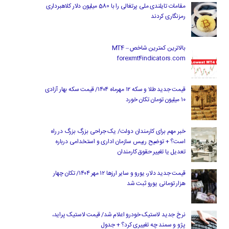
مقامات تایلندی ملی پرتغالی را با 580 میلیون دلار کلاهبرداری
رمزنگاری کردند
بالاترین کمترین شاخص MT4 –
forexmt4indicators.com
قیمت جدید طلا و سکه ۱۲ مهرماه ۱۴۰۴/ قیمت سکه بهار آزادی
۱۰ میلیون تومان تکان خورد
خبر مهم برای کارمندان دولت/ یک جراحی بزرگ بزرگ در راه
است؟ + توضیح رییس سازمان اداری و استخدامی درباره
تعدیل یا تغییر حقوق کارمندان
قیمت جدید دلار، یورو و سایر ارزها ۱۲ مهر ۱۴۰۴/ تکان چهار
هزار تومانی یورو ثبت شد
نرخ جدید لاستیک خودرو اعلام شد/ قیمت لاستیک پراید،
پژو و سمند چه تغییری کرد؟ + جدول