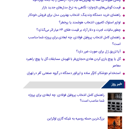
وقتی هیوندای شما به بهترین‌ها نیاز دارد؛ آرامش را به جاده برگردانید
قیمت گوشی‌های تازه‌وارد؛ نگاهی به نرخ مدل‌های جدید بازار
راهنمای خرید دستگاه وندینگ: انتخاب بهترین مدل برای فروش خودکار
لوازم استوک کامیون؛ انتخاب هوشمند یا پرخطر؟
چطور مالیات، اجرت و دلار آزاد بر قیمت طلای ۲۴ عیار اثر می‌گذارد؟
راهنمای کامل انتخاب پروفیل فولادی: چه ابعادی برای پروژه شما مناسب
است؟
آیا تزریق ژل برای صورت ضرر دارد​؟
گل یا پوچ بازی کردن هادی حجازی‌فر با قهرمان مسابقات گل یا پوچ-راهبرد
معاصر
استخدام جوشکار، کارگر ساده و اپراتور دستگاه در گروه صنعتی آفر در تهران
خبر روز
راهنمای کامل انتخاب پروفیل فولادی: چه ابعادی برای پروژه
شما مناسب است؟
بزرگ‌ترین حمله روسیه به شبکه گازی اوکراین