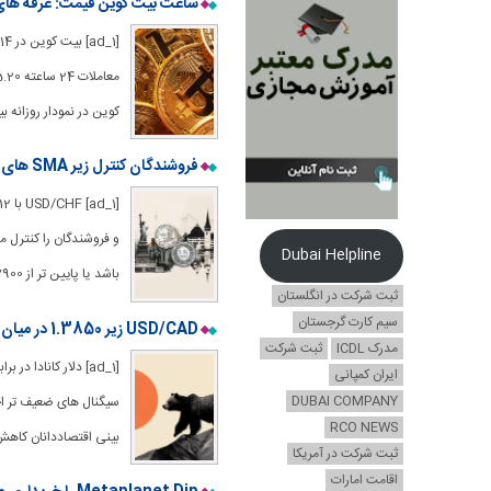
ساعت بیت کوین قیمت: غرفه های بازار زیر 116K دلار ب
کوین در نمودار روزانه 
فروشندگان کنترل زیر SMA های 20- و 50 روزه را دارند
Dubai Helpline
باشد یا پایین تر از 0.7900 کاهش یابد.
ثبت شرکت در انگلستان
سیم کارت گرجستان
USD/CAD زیر 1.3850 در میان احساسات ضعیف مصرف کننده ایالات متحده
مدرک ICDL
ثبت شرکت
ایران کمپانی
DUBAI COMPANY
RCO NEWS
بینی اقتصاددانان کاهش 25 جفت باز در 17 سپتامبر در میان شرایط شکننده داخلی
ثبت شرکت در آمریکا
اقامت امارات