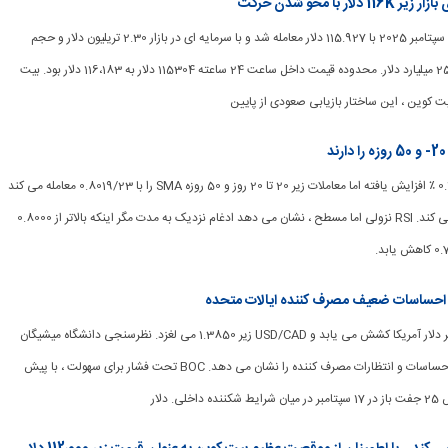
ا محو شدن حرکت
[ad_1] بیت کوین در 14 سپتامبر 2025 با 115.927 دلار معامله شد و با سرمایه ای در بازار 2.30 تریلیون دلار و حجم
معاملات 24 ساعته 25.20 میلیارد دلار. محدوده قیمت داخل ساعت 24 ساعته 115304 دلار به 116،183 دلار بود. بیت
بیت کوین ، این ساختار بازیابی صعودی از پایین
[ad_1] USD/CHF با 0.12 ٪ افزایش یافته اما معاملات زیر 20 تا 20 روز و 50 روزه SMA را با 0.8019/23 معامله می کند
و فروشندگان را کنترل می کند. RSI نزولی اما مسطح ، نشان می دهد ادغام نزدیک به مدت مگر اینکه بالاتر از 0.8000
[ad_1] دلار کانادا در برابر دلار آمریکا کشش می یابد و USD/CAD زیر 1.3850 می لغزد. نظرسنجی دانشگاه میشیگان
سیگنال های ضعیف تر احساسات و انتظارات مصرف کننده را نشان می دهد. BOC تحت فشار برای سهولت ، با پیش
. دلار