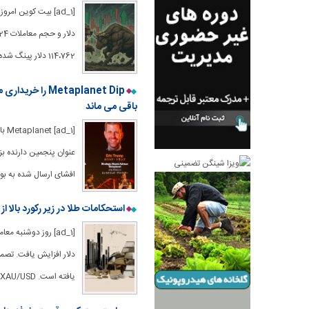
114،762 دلار پینگ شده است ، و آن را به نوعی
باقی می ماند
افشای ارسال شده به بو
استحکامات طلا در زیر رکورد بالا 
یافته است. XAU/USD با ارائه پشتیبانی کوتاه مدت 21 SMA به تجارت یک