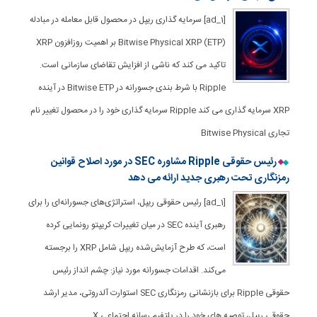
[ad_1] سرمایه گذاری ریپل در محصول قابل معامله در مبادله
Bitwise Physical XRP (ETP) بر اهمیت روزافزون XRP
تاکید می کند که ناشی از افزایش تقاضای سازمانی است.
Ripple با شرط بندی جسورانه در Bitwise ETP در آینده
XRP سرمایه گذاری می کند Ripple سرمایه گذاری خود را در محصول تغییر نام
تجاری Bitwise Physical
رئیس حقوقی Ripple مشاوره SEC در مورد اصلاح قوانین
رمزنگاری تحت رهبری جدید ارائه می دهد
[ad_1] رئیس حقوقی ریپل، استراتژی‌های جسورانه‌ای را برای
رهبری آینده SEC در میان تغییرات کریپتو رونمایی کرده
است، که طرح آزمایش‌شده ریپل شامل XRP را برجسته
می‌کند. اقدامات جسورانه مورد نیاز: چشم انداز رئیس
حقوقی Ripple برای بازنشانی رمزنگاری SEC استوارت آلدروتی، مدیر ارشد
حقوقی ریپل، توصیه های خود را در پلتفرم رسانه اجتماعی X