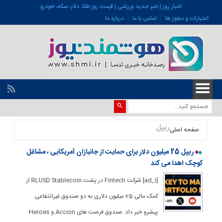
اخبار روز | خبر جدید ورزشی | قیمت روز طلا، دلار، سکه، خودرو
اعتبارات و مجوز ها
تماس با ما
درباره ما
ریپل
صفحه اصلی
ریپل 25 میلیون دلار برای حمایت از جانبازان آمریکایی ، مشاغل
کوچک اهدا می کند
[ad_1] شرکت Fintech در پشت RLUSD Stablecoin از
کمک مالی 25 میلیون دلاری به دو صندوق غیرانتفاعی
پیشرو خبر داد: صندوق فرصت های Accion و Heroes