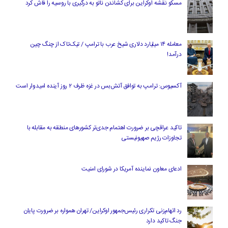
مسکو نقشه اوکراین برای کشاندن ناتو به درگیری با روسیه را فاش کرد
معامله ۱۴ میلیارد دلاری شیخ عرب با ترامپ / تیک‌تاک از چنگ چین
درآمد!
آکسیوس: ترامپ به توافق آتش‌بس در غزه ظرف ۲ روز آینده امیدوار است
تاکید عراقچی بر ضرورت اهتمام جدی‌تر کشورهای منطقه به مقابله با
تجاوزات رژیم صهیونیستی
ادعای معاون نماینده آمریکا در شورای امنیت
رد اتهام‌زنی تکراری رئیس‌جمهور اوکراین/ تهران همواره بر ضرورت پایان
جنگ تاکید دارد