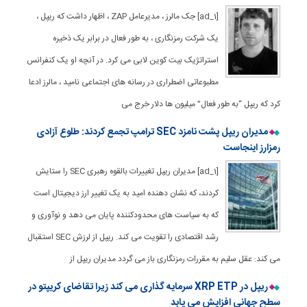
[ad_1] جک مالرز ، مدیرعامل ZAP ، اظهار داشت که ریپل ،
یک شرکت رمزنگاری ، به طور فعال در برابر یک ذخیره
استراتژیک بیت کوین لابی می کرد. در آنچه او یک کنفرانس
مطبوعاتی اضطراری در رسانه های اجتماعی نامید ، مالرز ادعا
کرد که ریپل “به طور فعال” میلیون ها دلار خرج می
مدیران ریپل پشت نامزد SEC ترامپ تجمع کردند: طلوع آزادی
رمزارز اینجاست
[ad_1] مدیران ریپل تغییرات بالقوه رهبری SEC را ستایش
کردند، که نشان دهنده امید به یک تغییر ارز دیجیتال است
که به سیاست های محدودکننده پایان می دهد و نوآوری و
رشد اقتصادی را تقویت می کند. ریپل از لرزش SEC استقبال
می کند: عقل سلیم به مقررات رمزنگاری باز می گردد مدیران ریپل از
ریپل در XRP ETP سرمایه گذاری می کند زیرا تقاضای کریپتو در
سطح جهانی افزایش می یابد