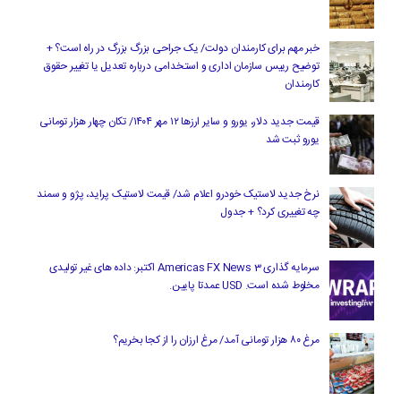
خبر مهم برای کارمندان دولت/ یک جراحی بزرگ بزرگ در راه است؟ +
توضیح رییس سازمان اداری و استخدامی درباره تعدیل یا تغییر حقوق
کارمندان
قیمت جدید دلار، یورو و سایر ارزها ۱۲ مهر ۱۴۰۴/ تکان چهار هزار تومانی
یورو ثبت شد
نرخ جدید لاستیک خودرو اعلام شد/ قیمت لاستیک پراید، پژو و سمند
چه تغییری کرد؟ + جدول
سرمایه گذاری Americas FX News 3 اکتبر: داده های غیر تولیدی
مخلوط شده است. USD عمدتا پایین.
مرغ ۸۰ هزار تومانی آمد/ مرغ ارزان را از کجا بخریم؟