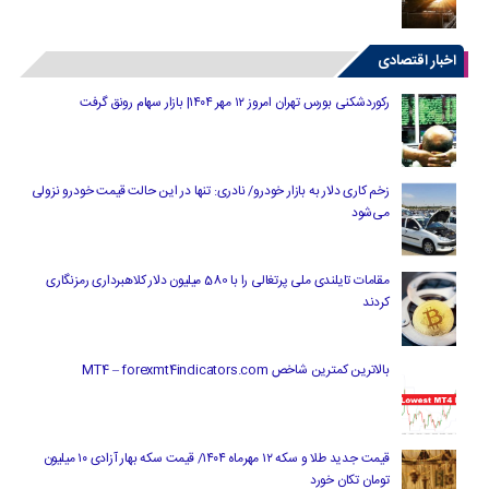
اخبار اقتصادی
رکوردشکنی بورس تهران امروز ۱۲ مهر ۱۴۰۴| بازار سهام رونق گرفت
زخم کاری دلار به بازار خودرو/ نادری: تنها در این حالت قیمت خودرو نزولی
می‌شود
مقامات تایلندی ملی پرتغالی را با 580 میلیون دلار کلاهبرداری رمزنگاری
کردند
بالاترین کمترین شاخص MT4 – forexmt4indicators.com
قیمت جدید طلا و سکه ۱۲ مهرماه ۱۴۰۴/ قیمت سکه بهار آزادی ۱۰ میلیون
تومان تکان خورد