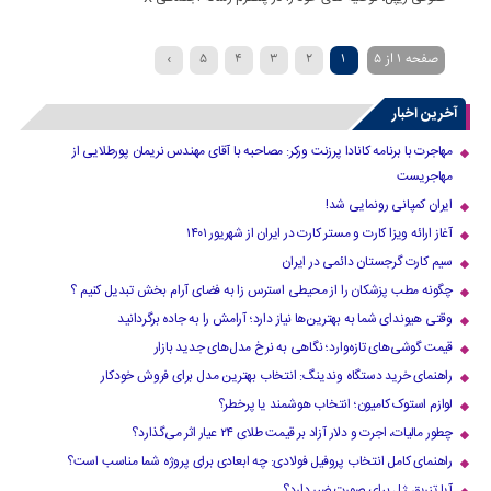
صفحه 1 از 5
1
2
3
4
5
›
آخرین اخبار
مهاجرت با برنامه کانادا پرزنت ورکر: مصاحبه با آقای مهندس نریمان پورطلایی از
مهاجریست
ایران کمپانی رونمایی شد!
آغاز ارائه ویزا کارت و مستر کارت در ایران از شهریور ۱۴۰۱
سیم کارت گرجستان دائمی در ایران
چگونه مطب پزشکان را از محیطی استرس زا به فضای آرام بخش تبدیل کنیم ؟
وقتی هیوندای شما به بهترین‌ها نیاز دارد؛ آرامش را به جاده برگردانید
قیمت گوشی‌های تازه‌وارد؛ نگاهی به نرخ مدل‌های جدید بازار
راهنمای خرید دستگاه وندینگ: انتخاب بهترین مدل برای فروش خودکار
لوازم استوک کامیون؛ انتخاب هوشمند یا پرخطر؟
چطور مالیات، اجرت و دلار آزاد بر قیمت طلای ۲۴ عیار اثر می‌گذارد؟
راهنمای کامل انتخاب پروفیل فولادی: چه ابعادی برای پروژه شما مناسب است؟
آیا تزریق ژل برای صورت ضرر دارد​؟