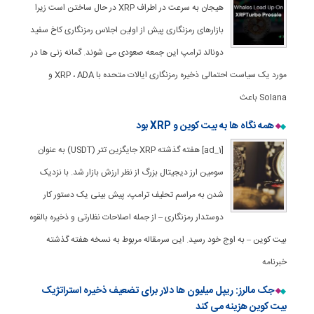
هیجان به سرعت در اطراف XRP در حال ساختن است زیرا
بازارهای رمزنگاری پیش از اولین اجلاس رمزنگاری کاخ سفید
دونالد ترامپ این جمعه صعودی می شوند. گمانه زنی ها در
مورد یک سیاست احتمالی ذخیره رمزنگاری ایالات متحده با XRP ، ADA و
Solana باعث
همه نگاه ها به بیت کوین و XRP بود
[ad_1] هفته گذشته XRP جایگزین تتر (USDT) به عنوان
سومین ارز دیجیتال بزرگ از نظر ارزش بازار شد. با نزدیک
شدن به مراسم تحلیف ترامپ، پیش بینی یک دستور کار
دوستدار رمزنگاری – از جمله اصلاحات نظارتی و ذخیره بالقوه
بیت کوین – به اوج خود رسید. این سرمقاله مربوط به نسخه هفته گذشته
خبرنامه
جک مالرز: ریپل میلیون ها دلار برای تضعیف ذخیره استراتژیک
بیت کوین هزینه می کند