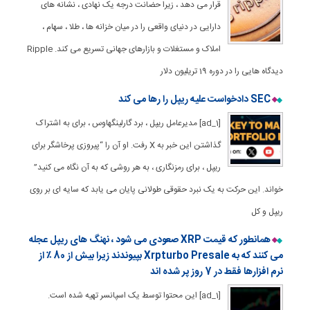
قرار می دهد ، زیرا حضانت درجه یک نهادی ، نشانه های
دارایی در دنیای واقعی را در میان خزانه ها ، طلا ، سهام ،
املاک و مستغلات و بازارهای جهانی تسریع می کند. Ripple
دیدگاه هایی را در دوره 19 تریلیون دلار
SEC دادخواست علیه ریپل را رها می کند
[ad_1] مدیرعامل ریپل ، برد گارلینگهاوس ، برای به اشتراک
گذاشتن این خبر به X رفت. او آن را “پیروزی پرخاشگر برای
ریپل ، برای رمزنگاری ، به هر روشی که به آن نگاه می کنید”
خواند. این حرکت به یک نبرد حقوقی طولانی پایان می یابد که سایه ای بر روی
ریپل و کل
همانطور که قیمت XRP صعودی می شود ، نهنگ های ریپل عجله
می کنند که به Xrpturbo Presale بپیوندند زیرا بیش از 80 ٪ از
نرم افزارها فقط در 7 روز پر شده اند
[ad_1] این محتوا توسط یک اسپانسر تهیه شده است.