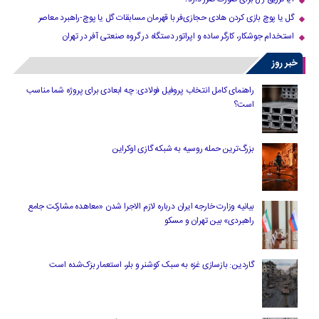
گل یا پوچ بازی کردن هادی حجازی‌فر با قهرمان مسابقات گل یا پوچ-راهبرد معاصر
استخدام جوشکار، کارگر ساده و اپراتور دستگاه در گروه صنعتی آفر در تهران
خبر روز
راهنمای کامل انتخاب پروفیل فولادی: چه ابعادی برای پروژه شما مناسب
است؟
بزرگ‌ترین حمله روسیه به شبکه گازی اوکراین
بیانیه وزارت خارجه ایران درباره لازم‌ الاجرا شدن «معاهده مشارکت جامع
راهبردی» بین تهران و مسکو
گاردین: بازسازی غزه به سبک کوشنر و بلر، استعمار بزک‌شده است