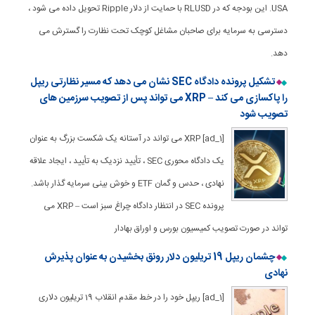
USA. این بودجه که در RLUSD با حمایت از دلار Ripple تحویل داده می شود ،
دسترسی به سرمایه برای صاحبان مشاغل کوچک تحت نظارت را گسترش می
دهد.
تشکیل پرونده دادگاه SEC نشان می دهد که مسیر نظارتی ریپل
را پاکسازی می کند – XRP می تواند پس از تصویب سرزمین های
تصویب شود
[ad_1] XRP می تواند در آستانه یک شکست بزرگ به عنوان
یک دادگاه محوری SEC ، تأیید نزدیک به تأیید ، ایجاد علاقه
نهادی ، حدس و گمان ETF و خوش بینی سرمایه گذار باشد.
پرونده SEC در انتظار دادگاه چراغ سبز است – XRP می
تواند در صورت تصویب کمیسیون بورس و اوراق بهادار
چشمان ریپل 19 تریلیون دلار رونق بخشیدن به عنوان پذیرش
نهادی
[ad_1] ریپل خود را در خط مقدم انقلاب 19 تریلیون دلاری