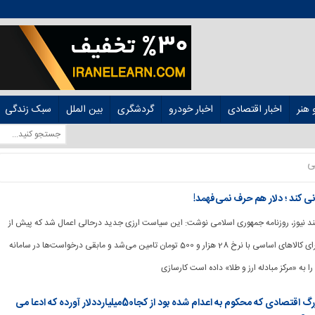
هنر
اخبار اقتصادی
اخبار خودرو
گردشگری
بین الملل
سبک زندگی
ی
 کند ؛ دلار هم حرف نمی‌فهمد!
هوشمند نیوز، روزنامه جمهوری اسلامی نوشت: این سیاست ارزی جدید درحالی اعمال شد که پیش از
آن ارز اختصاص یافته برای کالاهای اساسی با نرخ 28 هزار و 500 تومان تامین می‌شد و مابقی درخواست‌ها در سامانه
را به «مرکز مبادله ارز و طلا» داده است کارسازی
روزنامه جمهوری اسلامی:مفسد بزرگ اقتصادی که محکوم به اعدام شده بود از کجا50میلیارددلار آورده که ادعا می