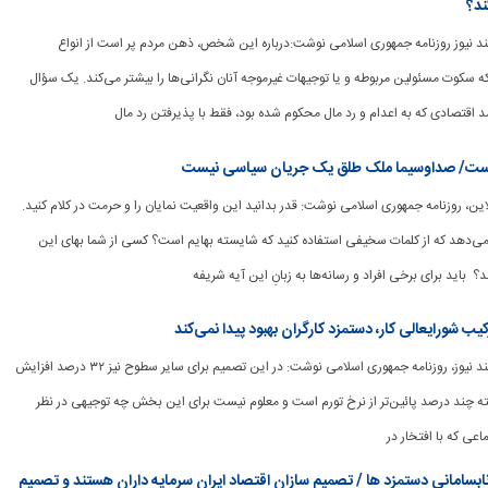
ند؟
وشمند نیوز روزنامه جمهوری اسلامی نوشت:درباره این شخص، ذهن مردم پر است از انواع
 سکوت مسئولین مربوطه و یا توجیهات غیرموجه آنان نگرانی‌ها را بیشتر می‌کند. یک سؤال
اقتصادی که به اعدام و رد مال محکوم شده بود، فقط با پذیرفتن رد مال
است/ صداوسیما ملک طلق یک جریان سیاسی نیست
برآنلاین، روزنامه جمهوری اسلامی نوشت: قدر بدانید این واقعیت نمایان را و حرمت در کلام کنید.
 می‌دهد که از کلمات سخیفی استفاده کنید که شایسته بهایم است؟ کسی از شما بهای این
؟ باید برای برخی افراد و رسانه‌ها به زبانِ این آیه شریفه
یب شورایعالی کار، دستمزد کارگران بهبود پیدا نمی‌کند
[ad_1] به گزارش هوشمند نیوز، روزنامه جمهوری اسلامی نوشت: در این تصمیم برای سایر سطوح نیز ۳۲ درصد افزایش
بته چند درصد پائین‌تر از نرخ تورم است و معلوم نیست برای این بخش چه توجیهی در نظر
اعی که با افتخار در
نابسامانی دستمزد ها / تصمیم سازان اقتصاد ایران سرمایه داران هستند و تصمیم