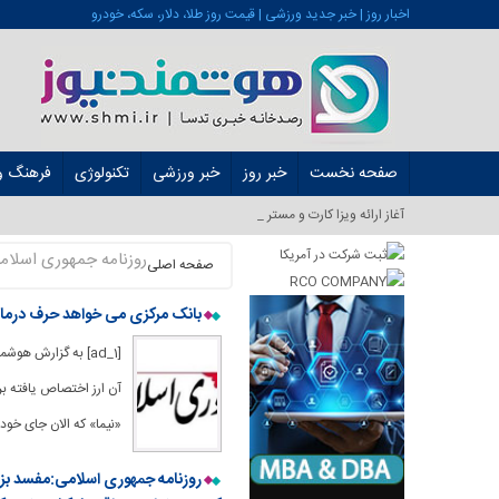
اخبار روز | خبر جدید ورزشی | قیمت روز طلا، دلار، سکه، خودرو
صفحه نخست
خبر روز
خبر ورزشی
تکنولوژی
فرهنگ و 
آغاز ارائه ویزا کارت و مستر کارت در ایر_
روزنامه جمهوری اسلام
صفحه اصلی
بانک مرکزی می خواهد حرف درمانی
[ad_1] به گزارش 
«نیما» که الان جای خود 