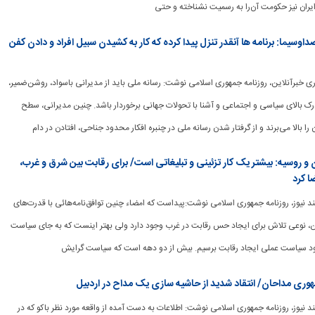
یران نیز حکومت آن‌را به رسمیت نشناخته و حتی
سیما: برنامه ها آنقدر تنزل پیدا کرده که کار به کشیدن سبیل افراد و دادن کفن
برگزاری خبرآنلاین، روزنامه جمهوری اسلامی نوشت: رسانه ملی باید از مدیرانی باسواد، روشن‌ضمیر،
رک بالای سیاسی و اجتماعی و آشنا با تحولات جهانی برخوردار باشد. چنین مدیرانی، سطح
 را بالا می‌برند و از گرفتار شدن رسانه ملی در چنبره افکار محدود جناحی، افتادن در دام
یران و روسیه: بیشتر یک کار تزئینی و تبلیغاتی است/ برای رقابت بین شرق و غرب،
ا کرد
وشمند نیوز، روزنامه جمهوری اسلامی نوشت:پیداست که امضاء چنین توافق‌نامه‌هائی با قدرت‌های
، نوعی تلاش برای ایجاد حس رقابت در غرب وجود دارد ولی بهتر اینست که به جای سیاست
د سیاست عملی ایجاد رقابت برسیم. بیش از دو دهه است که سیاست گرایش
وری مداحان/ انتقاد شدید از حاشیه سازی یک مداح در اردبیل
وشمند نیوز، روزنامه جمهوری اسلامی نوشت: اطلاعات به دست آمده از واقعه مورد نظر باکو که در