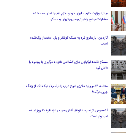
بیانیه وزارت خارجه ایران درباره لازم‌ الاجرا شدن «معاهده
مشارکت جامع راهبردی» بین تهران و مسکو
گاردین: بازسازی غزه به سبک کوشنر و بلر، استعمار بزک‌شده
است
مسکو نقشه اوکراین برای کشاندن ناتو به درگیری با روسیه را
فاش کرد
معامله ۱۴ میلیارد دلاری شیخ عرب با ترامپ / تیک‌تاک از چنگ
چین درآمد!
آکسیوس: ترامپ به توافق آتش‌بس در غزه ظرف ۲ روز آینده
امیدوار است