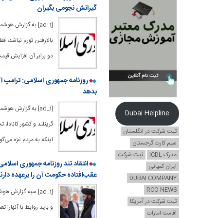
گیرانش نجومی بگیران
[ad_1] به گزارش ه
بالارفتن تورم نباشد، ق
دو برابر آن افزایش قیمت
روزنامه جمهوری اسلامی: ترامپ اگر
بدهد
[ad_1] به گزارش هو
Dubai Helpline
گرینلند و کشور کانادا، 
ثبت شرکت در انگلستان
اینکه به مردم غزه می‌
سیم کارت گرجستان
مدرک ICDL
ثبت شرکت
انتقاد تند روزنامه جمهوری اسلامی
ایران کمپانی
عقب‌افتاده حکومت آن را برعهده دارند
DUBAI COMPANY
RCO NEWS
[ad_1] سبه گزارش
ثبت شرکت در آمریکا
و باید روابط با آنهارا
اقامت امارات