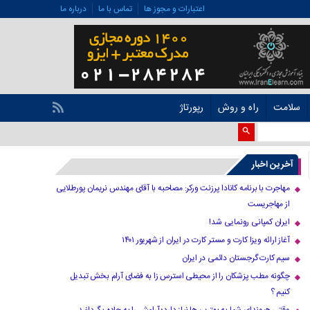
اعتبارات و مجوز ها
تماس با ما
درباره ما
سلامت
راه و روش
رپورتاژ
آخرین اخبار
مهاجرت با برنامه کانادا پرزنت ورکر: مصاحبه با آقای مهندس نریمان پورطلایی
از مهاجریست
ایران کمپانی رونمایی شد!
آغاز ارائه ویزا کارت و مستر کارت در ایران از شهریور ۱۴۰۱
سیم کارت گرجستان دائمی در ایران
چگونه مطب پزشکان را از محیطی استرس زا به فضای آرام بخش تبدیل
کنیم ؟