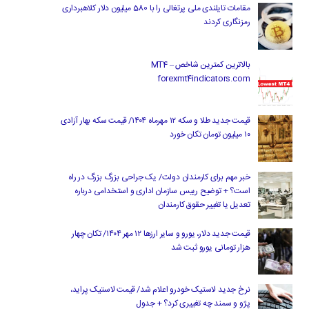
مقامات تایلندی ملی پرتغالی را با 580 میلیون دلار کلاهبرداری
رمزنگاری کردند
بالاترین کمترین شاخص MT4 –
forexmt4indicators.com
قیمت جدید طلا و سکه ۱۲ مهرماه ۱۴۰۴/ قیمت سکه بهار آزادی
۱۰ میلیون تومان تکان خورد
خبر مهم برای کارمندان دولت/ یک جراحی بزرگ بزرگ در راه
است؟ + توضیح رییس سازمان اداری و استخدامی درباره
تعدیل یا تغییر حقوق کارمندان
قیمت جدید دلار، یورو و سایر ارزها ۱۲ مهر ۱۴۰۴/ تکان چهار
هزار تومانی یورو ثبت شد
نرخ جدید لاستیک خودرو اعلام شد/ قیمت لاستیک پراید،
پژو و سمند چه تغییری کرد؟ + جدول