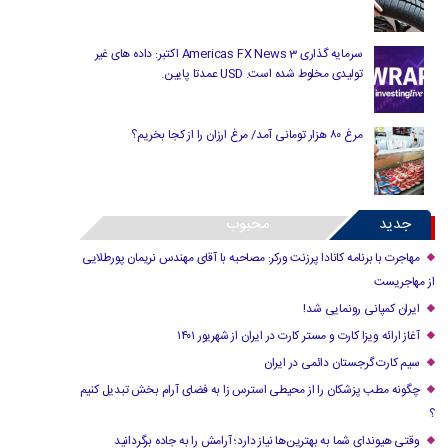
سرمایه گذاری Americas FX News 3 اکتبر: داده های غیر
تولیدی مخلوط شده است. USD عمدتا پایین.
مرغ ۸۰ هزار تومانی آمد/ مرغ ارزان را از کجا بخریم؟
جدید
محبوب
مهاجرت با برنامه کانادا پرزنت ورکر: مصاحبه با آقای مهندس نریمان پورطلایی
از مهاجریست
ایران کمپانی رونمایی شد!
آغاز ارائه ویزا کارت و مستر کارت در ایران از شهریور ۱۴۰۱
سیم کارت گرجستان دائمی در ایران
چگونه مطب پزشکان را از محیطی استرس زا به فضای آرام بخش تبدیل کنیم
؟
وقتی هیوندای شما به بهترین‌ها نیاز دارد؛ آرامش را به جاده برگردانید