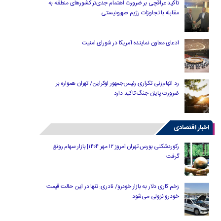
تاکید عراقچی بر ضرورت اهتمام جدی‌تر کشورهای منطقه به
مقابله با تجاوزات رژیم صهیونیستی
ادعای معاون نماینده آمریکا در شورای امنیت
رد اتهام‌زنی تکراری رئیس‌جمهور اوکراین/ تهران همواره بر
ضرورت پایان جنگ تاکید دارد
اخبار اقتصادی
رکوردشکنی بورس تهران امروز ۱۲ مهر ۱۴۰۴| بازار سهام رونق
گرفت
زخم کاری دلار به بازار خودرو/ نادری: تنها در این حالت قیمت
خودرو نزولی می‌شود