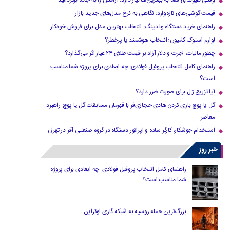
وقتی هیوندای شما به بهترین‌ها نیاز دارد؛ آرامش را به جاده برگردانید
قیمت گوشی‌های تازه‌وارد؛ نگاهی به نرخ مدل‌های جدید بازار
راهنمای خرید دستگاه وندینگ: انتخاب بهترین مدل برای فروش خودکار
لوازم استوک کامیون؛ انتخاب هوشمند یا پرخطر؟
چطور مالیات، اجرت و دلار آزاد بر قیمت طلای ۲۴ عیار اثر می‌گذارد؟
راهنمای کامل انتخاب پروفیل فولادی: چه ابعادی برای پروژه شما مناسب
است؟
آیا تزریق ژل برای صورت ضرر دارد​؟
گل یا پوچ بازی کردن هادی حجازی‌فر با قهرمان مسابقات گل یا پوچ-راهبرد
معاصر
استخدام جوشکار، کارگر ساده و اپراتور دستگاه در گروه صنعتی آفر در تهران
خبر روز
راهنمای کامل انتخاب پروفیل فولادی: چه ابعادی برای پروژه
شما مناسب است؟
بزرگ‌ترین حمله روسیه به شبکه گازی اوکراین