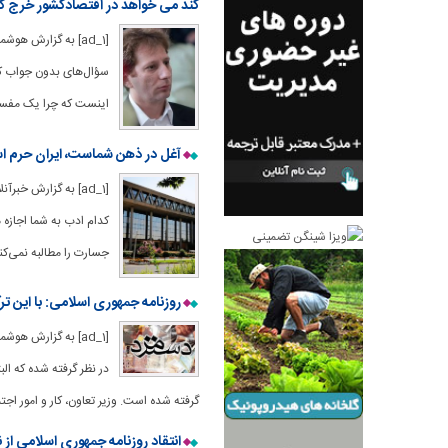
کند می خواهد در اقتصادکشور خرج ک
[ad_1] به گزارش ه
سؤال‌های بدون جواب که
اینست که چرا یک مفسد 
آغل در ذهن شماست، ایران حرم 
[ad_1] به گزارش خ
کدام ادب به شما اجازه
جسارت را مطالبه نمی‌کند
روزنامه جمهوری اسلامی: با این ترک
در نظر گرفته شده که ال
گرفته شده است. وزیر تعاون، کار و امور اجتم
انتقاد روزنامه جمهوری اسلامی از 