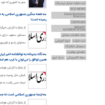
سفر به کشوری که خود ا
ثبت شرکت جنرال تریدینگ
RCO NEWS
طعنه سنگین جمهوری اسلامی به صداو
Dubai Business
Directory
رسیده است!
Certificate
BREAST
[ad_1] به گزارش خ
AUGMENTATION
بانک اطلاعات مشاغل
مستقل، متعهد، دارای د
ثبت شرکت
دوره آموزشی
محتوای رادیو و تلویزیون
دیجیتال مارکتینگ
راهنمای مهاجرت
نگاه بدبینانه به توافقنامه اخیر ا
مجله الکترونیکی
مدرک ایزو
همین توافق را می‌توان با غرب هم امض
[ad_1] به گزارش ه
شرقی مثل روسیه و چین
ایجاد حس رقابت به خو
اینجا جمهوری اسلامی است نه جمه
[ad_1] به گزارش ه