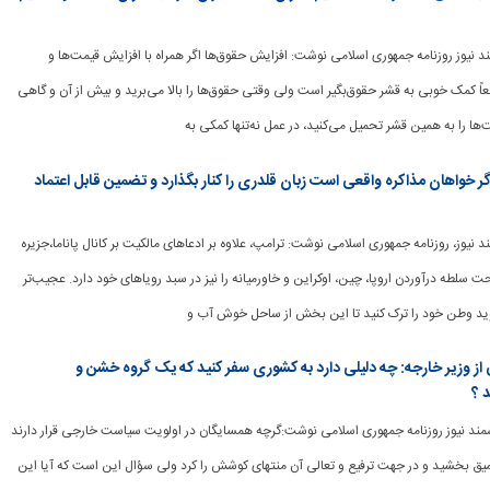
وشمند نیوز روزنامه جمهوری اسلامی نوشت: افزایش حقوق‌ها اگر همراه با افزایش قیمت‌ها و
طعاً کمک خوبی به قشر حقوق‌بگیر است ولی وقتی حقوق‌ها را بالا می‌برید و بیش از آن و گاهی
‌ها را به همین قشر تحمیل می‌کنید، در عمل نه‌تنها کمکی به
 خواهان مذاکره واقعی است زبان قلدری را کنار بگذارد و تضمین قابل اعتماد
شمند نیوز، روزنامه جمهوری اسلامی نوشت: ترامپ، علاوه بر ادعاهای مالکیت بر کانال پاناما،جزیره
تحت سلطه درآوردن اروپا، چین، اوکراین و خاورمیانه را نیز در سبد رویاهای خود دارد. عجیب‌تر
گوید وطن خود را ترک کنید تا این بخش از ساحل خوش آب و
 از وزیر خارجه: چه دلیلی دارد به کشوری سفر کنید که یک گروه خشن و
 ؟
 هوشمند نیوز روزنامه جمهوری اسلامی نوشت:گرچه همسایگان در اولویت سیاست خارجی قرار دارند
 تعمیق بخشید و در جهت ترفیع و تعالی آن منتهای کوشش را کرد ولی سؤال این است که آیا این