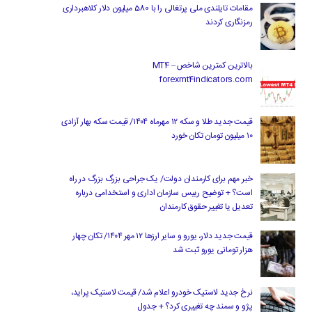
مقامات تایلندی ملی پرتغالی را با 580 میلیون دلار کلاهبرداری
رمزنگاری کردند
بالاترین کمترین شاخص MT4 –
forexmt4indicators.com
قیمت جدید طلا و سکه ۱۲ مهرماه ۱۴۰۴/ قیمت سکه بهار آزادی
۱۰ میلیون تومان تکان خورد
خبر مهم برای کارمندان دولت/ یک جراحی بزرگ بزرگ در راه
است؟ + توضیح رییس سازمان اداری و استخدامی درباره
تعدیل یا تغییر حقوق کارمندان
قیمت جدید دلار، یورو و سایر ارزها ۱۲ مهر ۱۴۰۴/ تکان چهار
هزار تومانی یورو ثبت شد
نرخ جدید لاستیک خودرو اعلام شد/ قیمت لاستیک پراید،
پژو و سمند چه تغییری کرد؟ + جدول