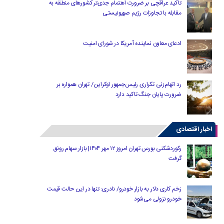
تاکید عراقچی بر ضرورت اهتمام جدی‌تر کشورهای منطقه به
مقابله با تجاوزات رژیم صهیونیستی
ادعای معاون نماینده آمریکا در شورای امنیت
رد اتهام‌زنی تکراری رئیس‌جمهور اوکراین/ تهران همواره بر
ضرورت پایان جنگ تاکید دارد
اخبار اقتصادی
رکوردشکنی بورس تهران امروز ۱۲ مهر ۱۴۰۴| بازار سهام رونق
گرفت
زخم کاری دلار به بازار خودرو/ نادری: تنها در این حالت قیمت
خودرو نزولی می‌شود