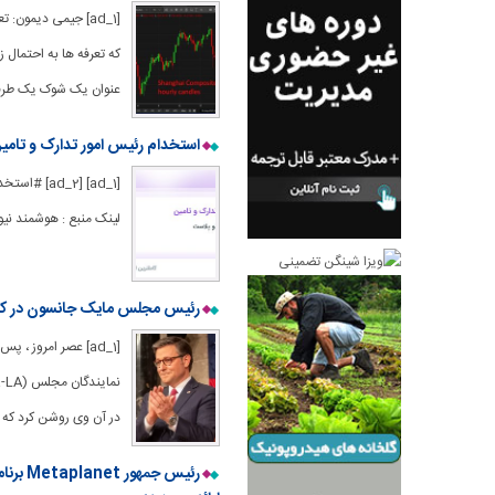
[ad_1] جیمی دیمون
که تعرفه ها به احتمال 
عنوان یک شوک یک طرفه. InvestingLive اختصاصی 24 متر پیش
استخدام رئیس امور تدارک و تامین
[1] [ad_2
لینک منبع : هوشمند نیو
رئیس مجلس مایک جانسون در کنگره
[ad_1] عصر امروز 
در آن وی روشن کرد که