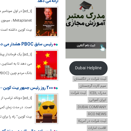
ارائه می دهد
بیت کوین داشته است ، ت
رئیس سابق PBOC هشدار می دهد که Stablecoins ممکن است ثبات مالی در چین را تهدید کند
[ad_1] یک فرماندا
می دهد تا به استابین ه
Dubai Helpline
بانک مردم چین (PBOC) ، ژو شیائوچوان ، علیه احزاب هشدار داده است که
ثبت شرکت در انگلستان
سیم کارت گرجستان
200 روز رئیس جمهور بیت کوین – آیا دوره دوم دونالد ترامپ دلیل جشن یا نگرانی است؟
مدرک ICDL
ثبت شرکت
ایران کمپانی
DUBAI COMPANY
RCO NEWS
بیت کوین” راه را برای 
ثبت شرکت در آمریکا
اقامت امارات