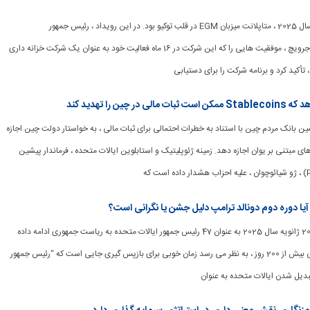
[ad_1] در اول سپتامبر سال 2025 ، متاپلانت میزبان EGM در قلب توکیو بود. در این رویداد ، رئیس جمهور
Metaplanet ، سیمون جرویچ ، موفقیت هایی را که این شرکت در 16 ماه فعالیت خود به عنوان یک شرکت خزانه داری
أکید کرد و برنامه شرکت را برای دستیابی
ر پیشین بانک مردم چین با استناد به خطرات احتمالی برای ثبات مالی ، به خواستار دولت چین اجازه
ای مبتنی بر یوان اجازه دهد. زمینه ژئوپلیتیک و استابلوین ایالات متحده ، فرماندار پیشین
[ad_1] دونالد ترامپ از 20 ژانویه سال 2025 به عنوان 47 رئیس جمهور ایالات متحده به ریاست جمهوری ادامه داده
است. در مدت زمان کمی بیش از 200 روز ، به نظر می رسد زمان خوبی برای بازپس گیری جایی است که “رئیس جمهور
تبدیل شدن ایالات متحده به عنوان