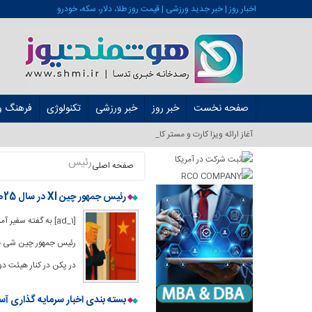
اخبار روز | خبر جدید ورزشی | قیمت روز طلا، دلار، سکه، خودرو
صفحه نخست
خبر روز
خبر ورزشی
تکنولوژی
فرهنگ و 
آغاز ارائه ویزا کارت و مستر کارت در ایران _
رئیس
صفحه اصلی
رئیس جمهور چین XI در سال 2025 با ترامپ دیدار نخواهد کرد ، شاید سال آینده!
[ad_1] به گفته سف
در پکن در کنار هیئت دو
بسته بندی اخبار سرمایه گذاری آسیا و اقیانوسیه FX: در انتظار رئیس ص