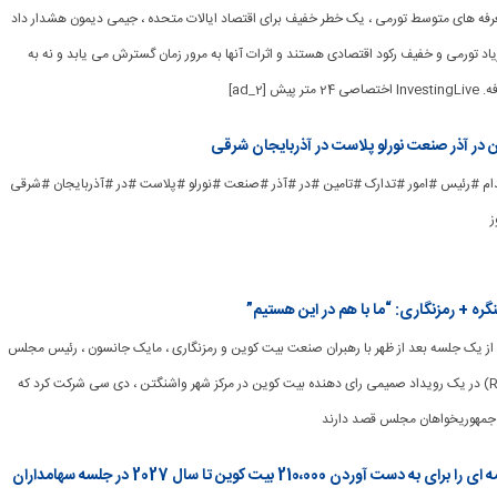
: تعرفه های متوسط ​​تورمی ، یک خطر خفیف برای اقتصاد ایالات متحده ، جیمی دیمون هشدار داد
زیاد تورمی و خفیف رکود اقتصادی هستند و اثرات آنها به مرور زمان گسترش می یابد و نه به
 [ad_2]
 در آذر صنعت نورلو پلاست در آذربایجان شرقی
ad_] #استخدام #رئیس #امور #تدارک #تامین #در #آذر #صنعت #نورلو #پلاست #در #آذربایجان #شرقی
ز
 + رمزنگاری: “ما با هم در این هستیم”
، پس از یک جلسه بعد از ظهر با رهبران صنعت بیت کوین و رمزنگاری ، مایک جانسون ، رئیس مجلس
نمایندگان مجلس (R-LA) در یک رویداد صمیمی رای دهنده بیت کوین در مرکز شهر واشنگتن ، دی سی شرکت کرد که
 جمهوریخواهان مجلس قصد دارند
رئیس جمهور Metaplanet برنامه ای را برای به دست آوردن 210،000 بیت کوین تا سال 2027 در جلسه سهامداران