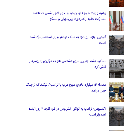
بیانیه وزارت خارجه ایران درباره لازم‌ الاجرا شدن «معاهده
مشارکت جامع راهبردی» بین تهران و مسکو
گاردین: بازسازی غزه به سبک کوشنر و بلر، استعمار بزک‌شده
است
مسکو نقشه اوکراین برای کشاندن ناتو به درگیری با روسیه را
فاش کرد
معامله ۱۴ میلیارد دلاری شیخ عرب با ترامپ / تیک‌تاک از چنگ
چین درآمد!
آکسیوس: ترامپ به توافق آتش‌بس در غزه ظرف ۲ روز آینده
امیدوار است