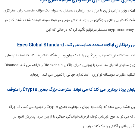
رمزنگاری نقش معنی داری در استراتژی سرمایه گذاری دارد
[ad_1] Katsunobu Kato ، وزیر دارایی ژاپن با قرار دادن ارزهای دیجیتال به عنوان یک مؤلفه مناسب برای استراتژی
اشت که دارایی های رمزنگاری می توانند نقش مهمی در تنوع نمونه کارها داشته باشند. کاتو در
ین
ده آماده است تا مقررات جهانی رمزنگاری را با یک چارچوب پیشگامانه تعریف کند که استانداردهای
روشن ، مسیرهای نوآوری و مدلهای انطباق متناسب با پویایی دنیای واقعی Blockchain را فراهم می کند. Binance
رئیس حقوقی Ripple از ریسک پنهان پرده برداری می کند که می تواند استراحت بزرگ بعدی Crypto را متوقف
[ad_1] رئیس حقوقی ریپل هشدار می دهد که یک مانع پنهان ، موفقیت بعدی Crypto را تهدید می کند ، اما جرقه
ه می تواند موج غیرقابل توقف از فرزندخواندگی جهانی را از بین ببرد. پذیرش انبوه در
اری قانون آگاهی را ترک کند ، رئیس