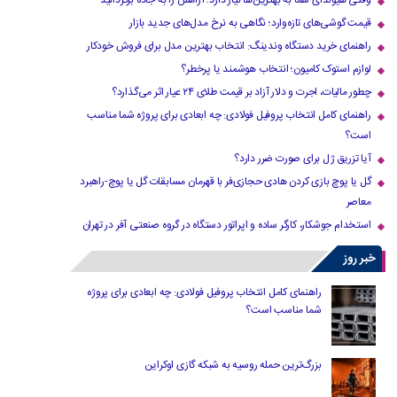
وقتی هیوندای شما به بهترین‌ها نیاز دارد؛ آرامش را به جاده برگردانید
قیمت گوشی‌های تازه‌وارد؛ نگاهی به نرخ مدل‌های جدید بازار
راهنمای خرید دستگاه وندینگ: انتخاب بهترین مدل برای فروش خودکار
لوازم استوک کامیون؛ انتخاب هوشمند یا پرخطر؟
چطور مالیات، اجرت و دلار آزاد بر قیمت طلای ۲۴ عیار اثر می‌گذارد؟
راهنمای کامل انتخاب پروفیل فولادی: چه ابعادی برای پروژه شما مناسب
است؟
آیا تزریق ژل برای صورت ضرر دارد​؟
گل یا پوچ بازی کردن هادی حجازی‌فر با قهرمان مسابقات گل یا پوچ-راهبرد
معاصر
استخدام جوشکار، کارگر ساده و اپراتور دستگاه در گروه صنعتی آفر در تهران
خبر روز
راهنمای کامل انتخاب پروفیل فولادی: چه ابعادی برای پروژه
شما مناسب است؟
بزرگ‌ترین حمله روسیه به شبکه گازی اوکراین