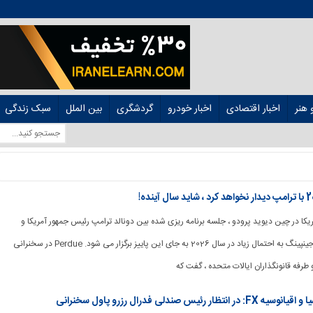
هنر
اخبار اقتصادی
اخبار خودرو
گردشگری
بین الملل
سبک زندگی
یر آمریكا در چین دیوید پرودو ، جلسه برنامه ریزی شده بین دونالد ترامپ رئیس جمهور آمریكا و
رئیس جمهور چین شی جینپینگ به احتمال زیاد در سال 2026 به جای این پاییز برگزار می شود. Perdue در سخنرانی
 طرفه قانونگذاران ایالات متحده ، گفت که
ندلی فدرال رزرو پاول سخنرانی