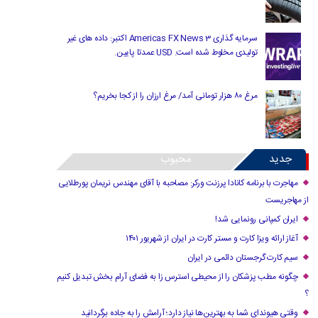
سرمایه گذاری Americas FX News 3 اکتبر: داده های غیر
تولیدی مخلوط شده است. USD عمدتا پایین.
مرغ ۸۰ هزار تومانی آمد/ مرغ ارزان را از کجا بخریم؟
جدید
محبوب
مهاجرت با برنامه کانادا پرزنت ورکر: مصاحبه با آقای مهندس نریمان پورطلایی
از مهاجریست
ایران کمپانی رونمایی شد!
آغاز ارائه ویزا کارت و مستر کارت در ایران از شهریور ۱۴۰۱
سیم کارت گرجستان دائمی در ایران
چگونه مطب پزشکان را از محیطی استرس زا به فضای آرام بخش تبدیل کنیم
؟
وقتی هیوندای شما به بهترین‌ها نیاز دارد؛ آرامش را به جاده برگردانید