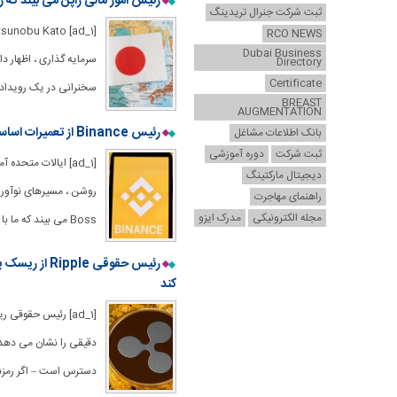
رئیس امور مالی ژاپن می بیند که 
ثبت شرکت جنرال تریدینگ
RCO NEWS
Dubai Business
سرمایه گذاری ، اظهار د
Directory
Certificate
سخنرانی در یک رویداد cryptocurrency مستقر در توکیو تأکید کرد که در حالی که ا
BREAST
AUGMENTATION
رئیس Binance از تعمیرات اساسی رمزنگاری ایالات متحده حمایت می کند ، Eyes Global Standard
بانک اطلاعات مشاغل
ثبت شرکت
دوره آموزشی
[ad_1] ایالات متح
دیجیتال مارکتینگ
راهنمای مهاجرت
مجله الکترونیکی
مدرک ایزو
Boss می بیند که ما با تنظیم مقررات دوستانه نوآوری ، استاندارد جهانی را تعیین می کند ، ریچارد
کند
دقیقی را نشان می دهد ک
دسترس است – اگر رمزنگ