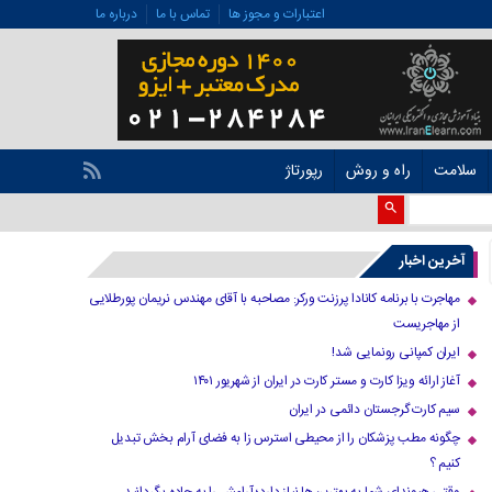
اعتبارات و مجوز ها
تماس با ما
درباره ما
سلامت
راه و روش
رپورتاژ
آخرین اخبار
مهاجرت با برنامه کانادا پرزنت ورکر: مصاحبه با آقای مهندس نریمان پورطلایی
از مهاجریست
ایران کمپانی رونمایی شد!
آغاز ارائه ویزا کارت و مستر کارت در ایران از شهریور ۱۴۰۱
سیم کارت گرجستان دائمی در ایران
چگونه مطب پزشکان را از محیطی استرس زا به فضای آرام بخش تبدیل
کنیم ؟