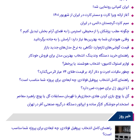
ایران کمپانی رونمایی شد!
آغاز ارائه ویزا کارت و مستر کارت در ایران از شهریور ۱۴۰۱
سیم کارت گرجستان دائمی در ایران
چگونه مطب پزشکان را از محیطی استرس زا به فضای آرام بخش تبدیل کنیم ؟
وقتی هیوندای شما به بهترین‌ها نیاز دارد؛ آرامش را به جاده برگردانید
قیمت گوشی‌های تازه‌وارد؛ نگاهی به نرخ مدل‌های جدید بازار
راهنمای خرید دستگاه وندینگ: انتخاب بهترین مدل برای فروش خودکار
لوازم استوک کامیون؛ انتخاب هوشمند یا پرخطر؟
چطور مالیات، اجرت و دلار آزاد بر قیمت طلای ۲۴ عیار اثر می‌گذارد؟
راهنمای کامل انتخاب پروفیل فولادی: چه ابعادی برای پروژه شما مناسب است؟
آیا تزریق ژل برای صورت ضرر دارد​؟
گل یا پوچ بازی کردن هادی حجازی‌فر با قهرمان مسابقات گل یا پوچ-راهبرد معاصر
استخدام جوشکار، کارگر ساده و اپراتور دستگاه در گروه صنعتی آفر در تهران
خبر روز
راهنمای کامل انتخاب پروفیل فولادی: چه ابعادی برای پروژه شما مناسب
است؟