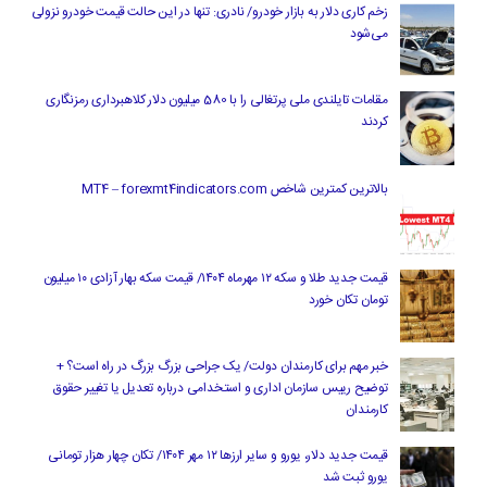
زخم کاری دلار به بازار خودرو/ نادری: تنها در این حالت قیمت خودرو نزولی
می‌شود
مقامات تایلندی ملی پرتغالی را با 580 میلیون دلار کلاهبرداری رمزنگاری
کردند
بالاترین کمترین شاخص MT4 – forexmt4indicators.com
قیمت جدید طلا و سکه ۱۲ مهرماه ۱۴۰۴/ قیمت سکه بهار آزادی ۱۰ میلیون
تومان تکان خورد
خبر مهم برای کارمندان دولت/ یک جراحی بزرگ بزرگ در راه است؟ +
توضیح رییس سازمان اداری و استخدامی درباره تعدیل یا تغییر حقوق
کارمندان
قیمت جدید دلار، یورو و سایر ارزها ۱۲ مهر ۱۴۰۴/ تکان چهار هزار تومانی
یورو ثبت شد