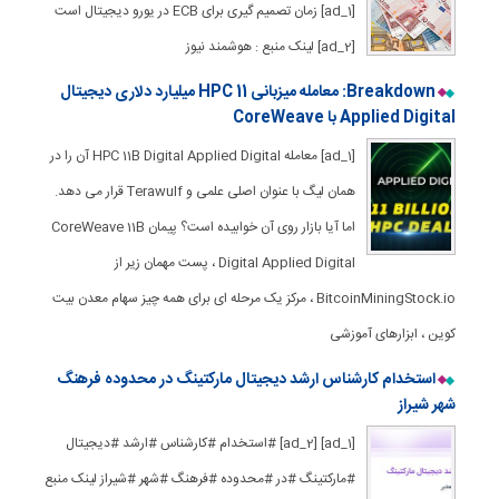
[ad_1] زمان تصمیم گیری برای ECB در یورو دیجیتال است
[ad_2] لینک منبع : هوشمند نیوز
Breakdown: معامله میزبانی HPC 11 میلیارد دلاری دیجیتال
Applied Digital با CoreWeave
[ad_1] معامله HPC 11B Digital Applied Digital آن را در
همان لیگ با عنوان اصلی علمی و Terawulf قرار می دهد.
اما آیا بازار روی آن خوابیده است؟ پیمان CoreWeave 11B
Digital Applied Digital ، پست مهمان زیر از
BitcoinMiningStock.io ، مرکز یک مرحله ای برای همه چیز سهام معدن بیت
کوین ، ابزارهای آموزشی
استخدام کارشناس ارشد دیجیتال مارکتینگ در محدوده فرهنگ
شهر شیراز
[ad_1] [ad_2] #استخدام #کارشناس #ارشد #دیجیتال
#مارکتینگ #در #محدوده #فرهنگ #شهر #شیراز لینک منبع