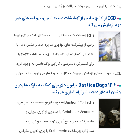
پیدا کنند. با این حال این حرکت سوالات بزرگتری را ایجاد
ECB از نتایج حاصل از آزمایشات دیجیتال یورو ، برنامه های دور
دوم آزمایش می کند
[ad_1] محاکمات دیجیتالی یورو دیجیتال بانک مرکزی اروپا
برخی از پیشرفت های نوآوری در پرداخت را نشان داد ، با
پشتیبانی گسترده ای که برنامه ریزی جاه طلبانه 2026 را
برای گسترش دسترسی ، کارآیی و گنجاندن به وجود آورد.
ECB با مرحله بعدی آزمایش یورو دیجیتال به جلو فشار می آورد ، بانک مرکزی
Bastion Bags 14.6 میلیون دلار برای کمک به مارک ها بدون
نوشتن کد دلار دیجیتال را راه اندازی می کند
[ad_1] Bastion 14.6 میلیون دلار بودجه جدید به رهبری
Coinbase Ventures با صندوق نوآوری سونی و
سامسونگ بعدی جمع آوری کرده است ، و کل بودجه
استارتاپ زیرساخت Stablecoin را برای تعیین مقیاس