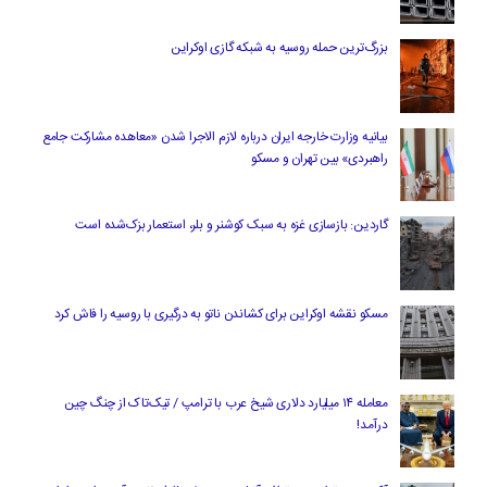
بزرگ‌ترین حمله روسیه به شبکه گازی اوکراین
بیانیه وزارت خارجه ایران درباره لازم‌ الاجرا شدن «معاهده مشارکت جامع
راهبردی» بین تهران و مسکو
گاردین: بازسازی غزه به سبک کوشنر و بلر، استعمار بزک‌شده است
مسکو نقشه اوکراین برای کشاندن ناتو به درگیری با روسیه را فاش کرد
معامله ۱۴ میلیارد دلاری شیخ عرب با ترامپ / تیک‌تاک از چنگ چین
درآمد!