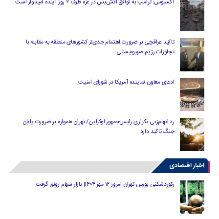
آکسیوس: ترامپ به توافق آتش‌بس در غزه ظرف ۲ روز آینده امیدوار است
تاکید عراقچی بر ضرورت اهتمام جدی‌تر کشورهای منطقه به مقابله با
تجاوزات رژیم صهیونیستی
ادعای معاون نماینده آمریکا در شورای امنیت
رد اتهام‌زنی تکراری رئیس‌جمهور اوکراین/ تهران همواره بر ضرورت پایان
جنگ تاکید دارد
اخبار اقتصادی
رکوردشکنی بورس تهران امروز ۱۲ مهر ۱۴۰۴| بازار سهام رونق گرفت