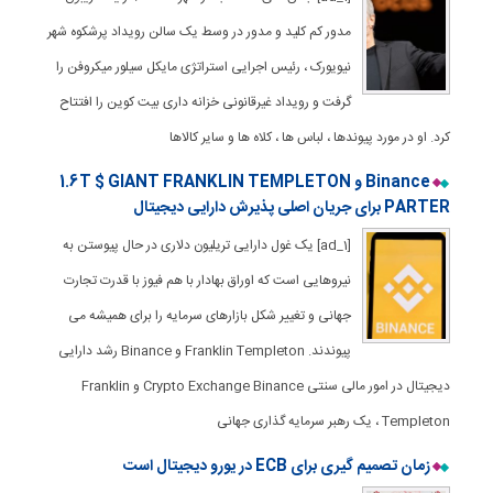
مدور کم کلید و مدور در وسط یک سالن رویداد پرشکوه شهر
نیویورک ، رئیس اجرایی استراتژی مایکل سیلور میکروفن را
گرفت و رویداد غیرقانونی خزانه داری بیت کوین را افتتاح
کرد. او در مورد پیوندها ، لباس ها ، کلاه ها و سایر کالاها
Binance و 1.6T $ GIANT FRANKLIN TEMPLETON
PARTER برای جریان اصلی پذیرش دارایی دیجیتال
[ad_1] یک غول دارایی تریلیون دلاری در حال پیوستن به
نیروهایی است که اوراق بهادار با هم فیوز با قدرت تجارت
جهانی و تغییر شکل بازارهای سرمایه را برای همیشه می
پیوندند. Franklin Templeton و Binance رشد دارایی
دیجیتال در امور مالی سنتی Crypto Exchange Binance و Franklin
Templeton ، یک رهبر سرمایه گذاری جهانی
زمان تصمیم گیری برای ECB در یورو دیجیتال است