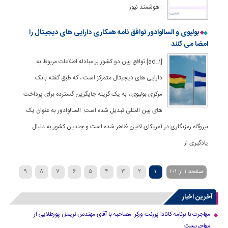
: هوشمند نیوز
بولیوی و السالوادور توافق نامه همکاری دارایی های دیجیتال را
امضا می کنند
[ad_1] توافق بین دو کشور بر مبادله اطلاعات مربوط به
دارایی های دیجیتال متمرکز است ، که طبق گفته بانک
مرکزی بولیوی ، به یک گزینه جایگزین گسترده برای پرداخت
های بین المللی تبدیل شده است. السالوادور به عنوان یک
نیروگاه رمزنگاری در آمریکای لاتین ظاهر شده است و چندین کشور به دنبال
یادگیری از
صفحه 1 از 101
1
2
3
4
5
6
7
8
9
»
...
40
30
20
›
10
آخرین اخبار
مهاجرت با برنامه کانادا پرزنت ورکر: مصاحبه با آقای مهندس نریمان پورطلایی از
مهاجریست