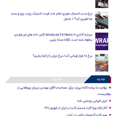
نرخ جدید لاستیک خودرو اعلام شد/ قیمت لاستیک پراید، پژو و سمند
چه تغییری کرد؟ + جدول
سرمایه گذاری Americas FX News 3 اکتبر: داده های غیر تولیدی
مخلوط شده است. USD عمدتا پایین.
مرغ ۸۰ هزار تومانی آمد/ مرغ ارزان را از کجا بخریم؟
جدید
محبوب
مهاجرت با برنامه کانادا پرزنت ورکر: مصاحبه با آقای مهندس نریمان پورطلایی از
مهاجریست
ایران کمپانی رونمایی شد!
آغاز ارائه ویزا کارت و مستر کارت در ایران از شهریور ۱۴۰۱
سیم کارت گرجستان دائمی در ایران