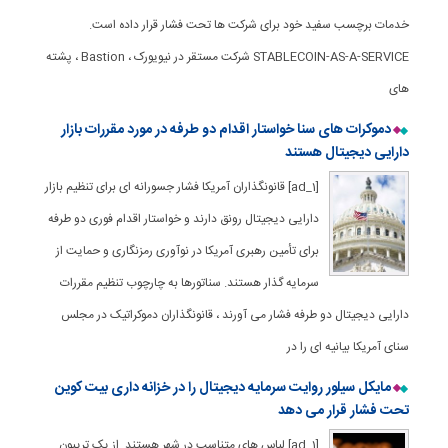
خدمات برچسب سفید خود برای شرکت ها تحت فشار قرار داده است.
STABLECOIN-AS-A-SERVICE شرکت مستقر در نیویورک ، Bastion ، پشته
های
دموکرات های سنا خواستار اقدام دو طرفه در مورد مقررات بازار
دارایی دیجیتال هستند
[ad_1] قانونگذاران آمریكا فشار جسورانه ای برای تنظیم بازار
دارایی دیجیتال رونق دارند و خواستار اقدام فوری دو طرفه
برای تأمین رهبری آمریكا در نوآوری رمزنگاری و حمایت از
سرمایه گذار هستند. سناتورها به چارچوب تنظیم مقررات
دارایی دیجیتال دو طرفه فشار می آورند ، قانونگذاران دموکراتیک در مجلس
سنای آمریکا بیانیه ای را در
مایکل سیلور روایت سرمایه دیجیتال را در خزانه داری بیت کوین
تحت فشار قرار می دهد
[ad_1] لباس های متناسب در شهر هستند. از یک تریبون