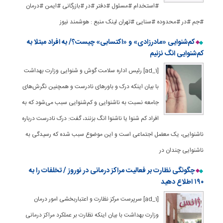
#استخدام #مسئول #دفتر #در #بازرگانی #ایمن #درمان
#جم #در #محدوده #سنایی #تهران لینک منبع : هوشمند نیوز
کم‌شنوایی «مادرزادی» و «اکتسابی» چیست؟/ به افراد مبتلا به
کم‌شنوایی انگ نزنیم
[ad_1] رئیس اداره سلامت گوش و شنوایی وزارت بهداشت
با بیان اینکه درک و باورهای نادرست و همچنین نگرش‌های
جامعه نسبت به ناشنوایی و کم‌شنوایی سبب می‌شود که به
افراد کم شنوا یا ناشنوا انگ‌ بزنند، گفت: درک نادرست درباره
ناشنوایی، یک معضل اجتماعی است و این موضوع سبب شده که رسیدگی به
ناشنوایی چندان در
چگونگی نظارت بر فعالیت مراکز درمانی در نوروز / تخلفات را به
۱۹۰ اطلاع دهید
[ad_1] سرپرست مرکز نظارت و اعتباربخشی امور درمان
وزارت بهداشت با بیان اینکه نظارت بر عملکرد مراکز درمانی