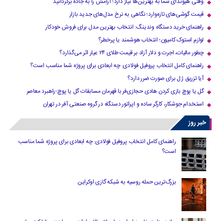
وقتی هیوندای شما به بهترین‌ها نیاز دارد؛ آرامش را به جاده برگردانید
قیمت گوشی‌های تازه‌وارد؛ نگاهی به نرخ مدل‌های جدید بازار
راهنمای خرید دستگاه وندینگ: انتخاب بهترین مدل برای فروش خودکار
لوازم استوک کامیون؛ انتخاب هوشمند یا پرخطر؟
چطور مالیات، اجرت و دلار آزاد بر قیمت طلای ۲۴ عیار اثر می‌گذارد؟
راهنمای کامل انتخاب پروفیل فولادی: چه ابعادی برای پروژه شما مناسب است؟
آیا تزریق ژل برای صورت ضرر دارد​؟
گل یا پوچ بازی کردن هادی حجازی‌فر با قهرمان مسابقات گل یا پوچ-راهبرد معاصر
استخدام جوشکار، کارگر ساده و اپراتور دستگاه در گروه صنعتی آفر در تهران
خبر روز
راهنمای کامل انتخاب پروفیل فولادی: چه ابعادی برای پروژه شما مناسب
است؟
بزرگ‌ترین حمله روسیه به شبکه گازی اوکراین