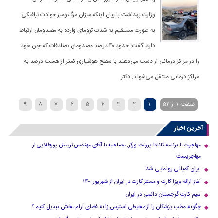
وزارت بهداشت با بیان اینکه میزان مرگ‌ومیر حوادث ترافیکی
به صورت مستقیم به شدت ترومای وارده به مصدومان ارتباط
دارد، گفت: حدود ۴۰ درصد مصدومان تصادفات که جان خود
را در مراکز درمانی از دست می‌دهند با سطح هوشیاری کمتر از هشت درصد به
مراکز درمانی منتقل می‌شوند. دکتر
صفحه 1 از 52
1
2
3
4
5
6
7
8
9
»
...
40
30
20
›
10
آخرین اخبار
مهاجرت با برنامه کانادا پرزنت ورکر: مصاحبه با آقای مهندس نریمان پورطلایی از
مهاجریست
ایران کمپانی رونمایی شد!
آغاز ارائه ویزا کارت و مستر کارت در ایران از شهریور ۱۴۰۱
سیم کارت گرجستان دائمی در ایران
چگونه مطب پزشکان را از محیطی استرس زا به فضای آرام بخش تبدیل کنیم ؟