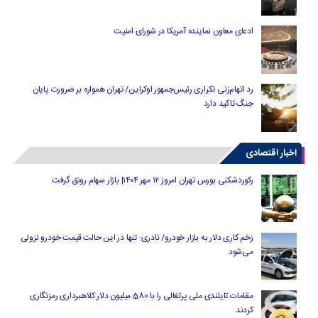
ادعای معاون نماینده آمریکا در شورای امنیت
رد اتهام‌زنی تکراری رئیس‌جمهور اوکراین/ تهران همواره بر ضرورت پایان
جنگ تاکید دارد
اخبار اقتصادی
رکوردشکنی بورس تهران امروز ۱۲ مهر ۱۴۰۴| بازار سهام رونق گرفت
زخم کاری دلار به بازار خودرو/ نادری: تنها در این حالت قیمت خودرو نزولی
می‌شود
مقامات تایلندی ملی پرتغالی را با 580 میلیون دلار کلاهبرداری رمزنگاری
کردند