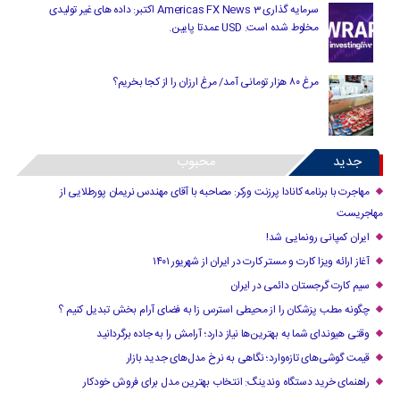
سرمایه گذاری Americas FX News 3 اکتبر: داده های غیر تولیدی
مخلوط شده است. USD عمدتا پایین.
مرغ ۸۰ هزار تومانی آمد/ مرغ ارزان را از کجا بخریم؟
جدید
محبوب
مهاجرت با برنامه کانادا پرزنت ورکر: مصاحبه با آقای مهندس نریمان پورطلایی از
مهاجریست
ایران کمپانی رونمایی شد!
آغاز ارائه ویزا کارت و مستر کارت در ایران از شهریور ۱۴۰۱
سیم کارت گرجستان دائمی در ایران
چگونه مطب پزشکان را از محیطی استرس زا به فضای آرام بخش تبدیل کنیم ؟
وقتی هیوندای شما به بهترین‌ها نیاز دارد؛ آرامش را به جاده برگردانید
قیمت گوشی‌های تازه‌وارد؛ نگاهی به نرخ مدل‌های جدید بازار
راهنمای خرید دستگاه وندینگ: انتخاب بهترین مدل برای فروش خودکار