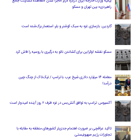
بیانیه وزارت خارجه ایران درباره لازم‌ الاجرا شدن «معاهده مشارکت جامع
راهبردی» بین تهران و مسکو
گاردین: بازسازی غزه به سبک کوشنر و بلر، استعمار بزک‌شده است
مسکو نقشه اوکراین برای کشاندن ناتو به درگیری با روسیه را فاش کرد
معامله ۱۴ میلیارد دلاری شیخ عرب با ترامپ / تیک‌تاک از چنگ چین
درآمد!
آکسیوس: ترامپ به توافق آتش‌بس در غزه ظرف ۲ روز آینده امیدوار است
تاکید عراقچی بر ضرورت اهتمام جدی‌تر کشورهای منطقه به مقابله با
تجاوزات رژیم صهیونیستی