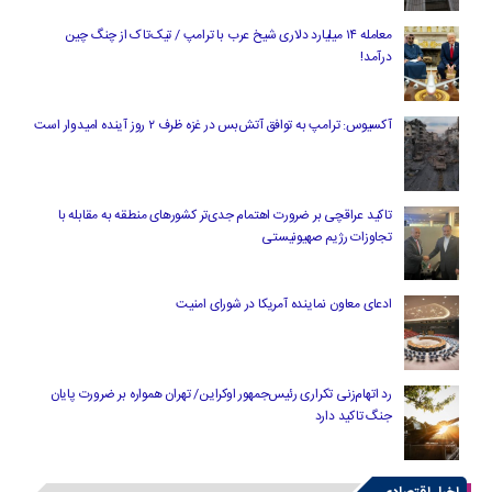
معامله ۱۴ میلیارد دلاری شیخ عرب با ترامپ / تیک‌تاک از چنگ چین
درآمد!
آکسیوس: ترامپ به توافق آتش‌بس در غزه ظرف ۲ روز آینده امیدوار است
تاکید عراقچی بر ضرورت اهتمام جدی‌تر کشورهای منطقه به مقابله با
تجاوزات رژیم صهیونیستی
ادعای معاون نماینده آمریکا در شورای امنیت
رد اتهام‌زنی تکراری رئیس‌جمهور اوکراین/ تهران همواره بر ضرورت پایان
جنگ تاکید دارد