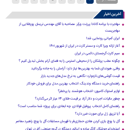
»
...
40
30
20
›
10
آخرین اخبار
مهاجرت با برنامه کانادا پرزنت ورکر: مصاحبه با آقای مهندس نریمان پورطلایی از
مهاجریست
ایران کمپانی رونمایی شد!
آغاز ارائه ویزا کارت و مستر کارت در ایران از شهریور ۱۴۰۱
سیم کارت گرجستان دائمی در ایران
چگونه مطب پزشکان را از محیطی استرس زا به فضای آرام بخش تبدیل کنیم ؟
وقتی هیوندای شما به بهترین‌ها نیاز دارد؛ آرامش را به جاده برگردانید
قیمت گوشی‌های تازه‌وارد؛ نگاهی به نرخ مدل‌های جدید بازار
راهنمای خرید دستگاه وندینگ: انتخاب بهترین مدل برای فروش خودکار
لوازم استوک کامیون؛ انتخاب هوشمند یا پرخطر؟
چطور مالیات، اجرت و دلار آزاد بر قیمت طلای ۲۴ عیار اثر می‌گذارد؟
راهنمای کامل انتخاب پروفیل فولادی: چه ابعادی برای پروژه شما مناسب است؟
آیا تزریق ژل برای صورت ضرر دارد​؟
گل یا پوچ بازی کردن هادی حجازی‌فر با قهرمان مسابقات گل یا پوچ-راهبرد معاصر
استخدام جوشکار، کارگر ساده و اپراتور دستگاه در گروه صنعتی آفر در تهران