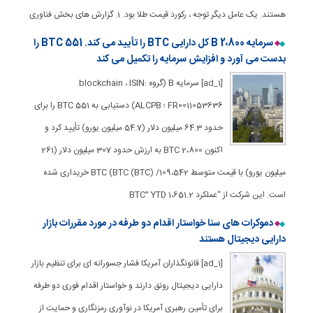
هستند. یک عامل دیگر توجه ، رکورد قیمت طلا بود. 1. گزارش های بخش فناوری
سرمایه B 2،800 کل دارایی BTC را تأیید می کند. 551 BTC را
بدست می آورد و افزایش سرمایه را تکمیل می کند
[ad_1] سرمایه B (گروه blockchain ، ISIN:
FR0011053636 ؛ ALCPB) دستیابی به 551 BTC را برای
حدود 64.3 میلیون دلار (54.7 میلیون یورو) تأیید کرد و
اکنون 2،800 BTC به ارزش حدود 307 میلیون دلار (261
میلیون یورو) با قیمت متوسط ​​109،542/ BTC (BTC (BTC) خریداری شده
است. این شرکت از “عملکرد BTC” YTD 1،651.2
دموکرات های سنا خواستار اقدام دو طرفه در مورد مقررات بازار
دارایی دیجیتال هستند
[ad_1] قانونگذاران آمریكا فشار جسورانه ای برای تنظیم بازار
دارایی دیجیتال رونق دارند و خواستار اقدام فوری دو طرفه
برای تأمین رهبری آمریكا در نوآوری رمزنگاری و حمایت از