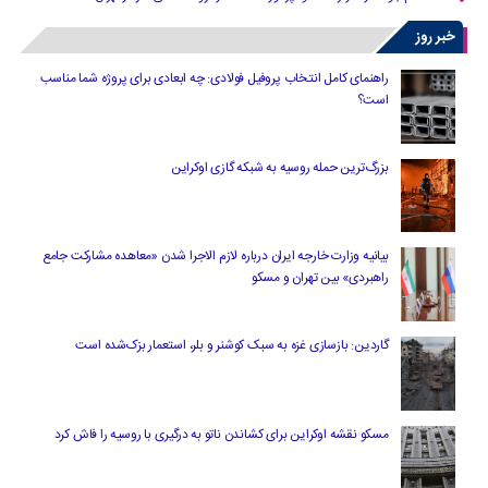
خبر روز
راهنمای کامل انتخاب پروفیل فولادی: چه ابعادی برای پروژه شما مناسب
است؟
بزرگ‌ترین حمله روسیه به شبکه گازی اوکراین
بیانیه وزارت خارجه ایران درباره لازم‌ الاجرا شدن «معاهده مشارکت جامع
راهبردی» بین تهران و مسکو
گاردین: بازسازی غزه به سبک کوشنر و بلر، استعمار بزک‌شده است
مسکو نقشه اوکراین برای کشاندن ناتو به درگیری با روسیه را فاش کرد