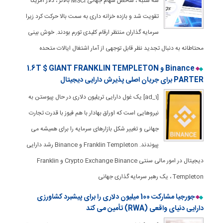
سه شنبه ، شاخص سهام جهانی MSCI بالاتر ، دلار آمریکا
تقویت شد و بازده خزانه داری به سمت بالا حرکت کرد زیرا
سرمایه گذاران منتظر ارقام کلیدی تورم بودند. خوش بینی
محتاطانه به دنبال تجدید نظر قابل توجهی از آمار اشتغال ایالات متحده
Binance و 1.6T $ GIANT FRANKLIN TEMPLETON
PARTER برای جریان اصلی پذیرش دارایی دیجیتال
[ad_1] یک غول دارایی تریلیون دلاری در حال پیوستن به
نیروهایی است که اوراق بهادار با هم فیوز با قدرت تجارت
جهانی و تغییر شکل بازارهای سرمایه را برای همیشه می
پیوندند. Franklin Templeton و Binance رشد دارایی
دیجیتال در امور مالی سنتی Crypto Exchange Binance و Franklin
Templeton ، یک رهبر سرمایه گذاری جهانی
جورجیا مشارکت 100 میلیون دلاری را برای پیشبرد کشاورزی
دارایی دنیای واقعی (RWA) تأمین می کند