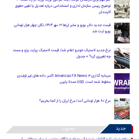
توضیح رییس سازمان اداری و استخدامی درباره تعدیل یا تغییر حقوق
کارمندان
قیمت جدید دلار، یورو و سایر ارزها ۱۲ مهر ۱۴۰۴/ تکان چهار هزار تومانی
یورو ثبت شد
نرخ جدید لاستیک خودرو اعلام شد/ قیمت لاستیک پراید، پژو و سمند
چه تغییری کرد؟ + جدول
سرمایه گذاری Americas FX News 3 اکتبر: داده های غیر تولیدی
مخلوط شده است. USD عمدتا پایین.
مرغ ۸۰ هزار تومانی آمد/ مرغ ارزان را از کجا بخریم؟
جدید
محبوب