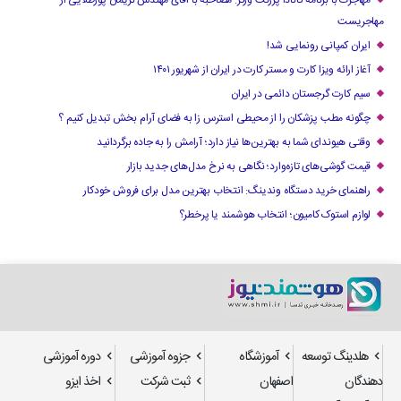
مهاجرت با برنامه کانادا پرزنت ورکر: مصاحبه با آقای مهندس نریمان پورطلایی از
مهاجریست
ایران کمپانی رونمایی شد!
آغاز ارائه ویزا کارت و مستر کارت در ایران از شهریور ۱۴۰۱
سیم کارت گرجستان دائمی در ایران
چگونه مطب پزشکان را از محیطی استرس زا به فضای آرام بخش تبدیل کنیم ؟
وقتی هیوندای شما به بهترین‌ها نیاز دارد؛ آرامش را به جاده برگردانید
قیمت گوشی‌های تازه‌وارد؛ نگاهی به نرخ مدل‌های جدید بازار
راهنمای خرید دستگاه وندینگ: انتخاب بهترین مدل برای فروش خودکار
لوازم استوک کامیون؛ انتخاب هوشمند یا پرخطر؟
هلدینگ توسعه
آموزشگاه
جزوه آموزشی
دوره آموزشی
دهندگان
اصفهان
ثبت شرکت
اخذ ایزو