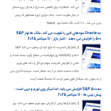
می کند. انتظارات برای کاهش سه نرخ از فدرال رزرو امسال
در حال تقویت است. بانک مرکزی اروپا همانطور که پیش
بینی می شد ، 2 ٪ ثابت نگه داشته بود. Nikkei
Oracle سودهای فنی را تقویت می کند ، بانک ها نوار S&P
500 را افزایش می دهند – اخبار بازار – 11 سپتامبر 2025
[ad_1] وال استریت به اوج تازه ای برخورد می کند S&P
500 و NASDAQ روز چهارشنبه در سطح رکورد بسته شدند و
ناشی از افزایش قدرتمند سهام اوراکل و داده های تورم
ایالات متحده خنک تر از حد انتظار است. سرمایه گذاران این
را به عنوان یک سیگنال قوی تعبیر کردند که احتمالاً هفته آینده
S&P 500 افزایش می یابد ، اما تمرکز روی تورم و نربی است –
پیش بینی ها – 11 سپتامبر 2025
[ad_1] بازارها پیش از گزارش مهم تورم صعود می کنند روز