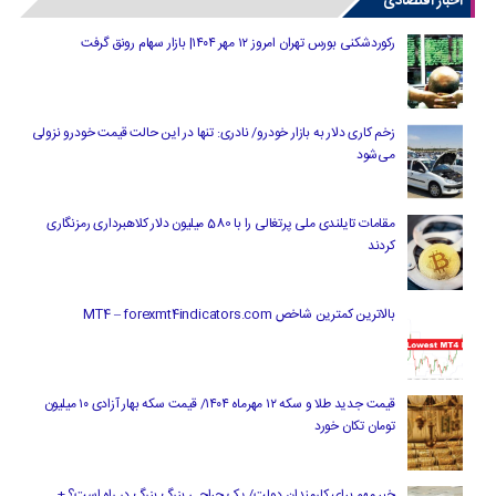
اخبار اقتصادی
رکوردشکنی بورس تهران امروز ۱۲ مهر ۱۴۰۴| بازار سهام رونق گرفت
زخم کاری دلار به بازار خودرو/ نادری: تنها در این حالت قیمت خودرو نزولی
می‌شود
مقامات تایلندی ملی پرتغالی را با 580 میلیون دلار کلاهبرداری رمزنگاری
کردند
بالاترین کمترین شاخص MT4 – forexmt4indicators.com
قیمت جدید طلا و سکه ۱۲ مهرماه ۱۴۰۴/ قیمت سکه بهار آزادی ۱۰ میلیون
تومان تکان خورد
خبر مهم برای کارمندان دولت/ یک جراحی بزرگ بزرگ در راه است؟ +