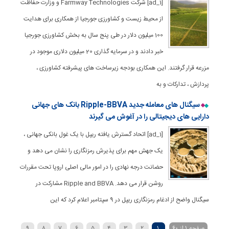
[ad_1] شرکت Farmway Technologies و وزارت حفاظت
از محیط زیست و کشاورزی جورجیا از همکاری برای هدایت
100 میلیون دلار در طی پنج سال به بخش کشاورزی جورجیا
خبر دادند و در سرمایه گذاری 20 میلیون دلاری موجود در
مزرعه قرار گرفتند. این همکاری بودجه زیرساخت های پیشرفته کشاورزی ،
پردازش ، تدارکات و به
سیگنال های معامله جدید Ripple-BBVA بانک های جهانی
دارایی های دیجیتالی را در آغوش می گیرند
[ad_1] اتحاد گسترش یافته ریپل با یک غول بانکی جهانی ،
یک جهش مهم برای پذیرش رمزنگاری را نشان می دهد و
حضانت درجه نهادی را در امور مالی اصلی اروپا تحت مقررات
روشن قرار می دهد. Ripple and BBVA مشارکت در
سیگنال واضح از ادغام رمزنگاری ریپل در 9 سپتامبر اعلام کرد که این
صفحه 1 از 60
1
2
3
4
5
6
7
8
9