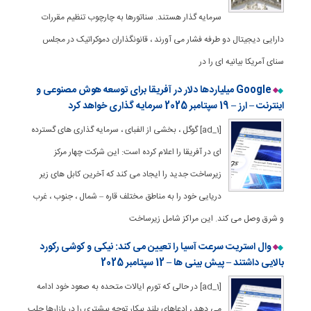
سرمایه گذار هستند. سناتورها به چارچوب تنظیم مقررات
دارایی دیجیتال دو طرفه فشار می آورند ، قانونگذاران دموکراتیک در مجلس
سنای آمریکا بیانیه ای را در
Google میلیاردها دلار در آفریقا برای توسعه هوش مصنوعی و
اینترنت – ارز – 19 سپتامبر 2025 سرمایه گذاری خواهد کرد
[ad_1] گوگل ، بخشی از الفبای ، سرمایه گذاری های گسترده
ای در آفریقا را اعلام کرده است: این شرکت چهار مرکز
زیرساخت جدید را ایجاد می کند که آخرین کابل های زیر
دریایی خود را به مناطق مختلف قاره – شمال ، جنوب ، غرب
و شرق وصل می کند. این مراکز شامل زیرساخت
وال استریت سرعت آسیا را تعیین می کند: نیکی و کوشی رکورد
بالایی داشتند – پیش بینی ها – 12 سپتامبر 2025
[ad_1] در حالی که تورم ایالات متحده به صعود خود ادامه
می دهد ، ادعاهای بلند بیکار توجه بیشتری را در بازارها جلب