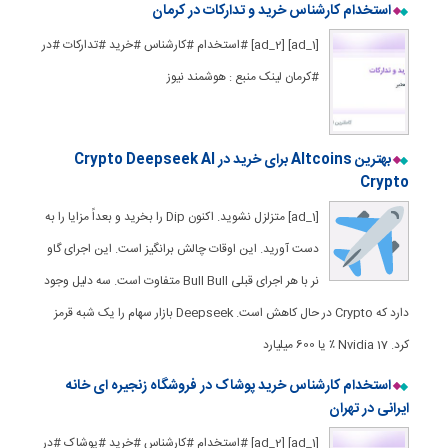
استخدام کارشناس خرید و تدارکات در کرمان
[ad_1] [ad_2] #استخدام #کارشناس #خرید #تدارکات #در
#کرمان لینک منبع : هوشمند نیوز
بهترین Altcoins برای خرید در Crypto Deepseek AI
Crypto
[ad_1] متزلزل نشوید. اکنون Dip را بخرید و بعداً مزایا را به
دست آورید. این اوقات چالش برانگیز است. این اجرای گاو
نر با هر اجرای قبلی Bull Bull متفاوت است. سه دلیل وجود
دارد که Crypto در حال کاهش است. Deepseek بازار سهام را یک شبه قرمز
کرد. Nvidia 17 ٪ یا 600 میلیارد
استخدام کارشناس خرید پوشاک در فروشگاه زنجیره ای خانه
ایرانی در تهران
[ad_1] [ad_2] #استخدام #کارشناس #خرید #پوشاک #در