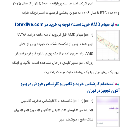
این شرکت اهداف بلندپروازانه 10،000 BTC را تا سال 2025
و 21،000 BTC تا سال 2026 به عنوان بخشی از عملیات استراتژیک خزانه
آیا سهام AMD خرید است؟ توجه به خرید در forexlive.com
[ad_1] سهام AMD قبل از رویداد سه ماهه درآمد NVDA
این هفته: پس از شکست شکست خورده پس از تلاش
AMD برای بیرون آمدن از یک پرچم بالقوه گاو نر در نمودار
روزانه ، دو مسیر کلیدی در حال مشاهده است. تأکید بر اینکه
این یک پیش بینی یا یک برنامه تجارت نیست بلکه یک
استخدام کارشناس خرید و تامین و کارشناس فروش در پترو
ﺁلتون تجهیز در تهران
[ad_1] [ad_2] #استخدام #کارشناس #خرید #تامین
#کارشناس #فروش #در #پترو #ﺁلتون #تجهیز #در #تهران
لینک منبع : هوشمند نیوز