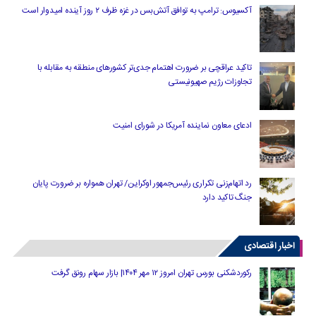
آکسیوس: ترامپ به توافق آتش‌بس در غزه ظرف ۲ روز آینده امیدوار است
تاکید عراقچی بر ضرورت اهتمام جدی‌تر کشورهای منطقه به مقابله با
تجاوزات رژیم صهیونیستی
ادعای معاون نماینده آمریکا در شورای امنیت
رد اتهام‌زنی تکراری رئیس‌جمهور اوکراین/ تهران همواره بر ضرورت پایان
جنگ تاکید دارد
اخبار اقتصادی
رکوردشکنی بورس تهران امروز ۱۲ مهر ۱۴۰۴| بازار سهام رونق گرفت