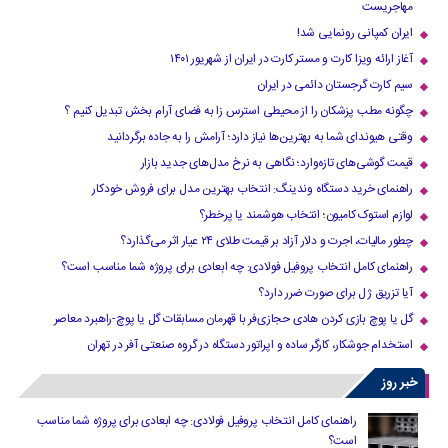
مهاجریست
ایران کمپانی رونمایی شد!
آغاز ارائه ویزا کارت و مستر کارت در ایران از شهریور ۱۴۰۱
سیم کارت گرجستان دائمی در ایران
چگونه مطب پزشکان را از محیطی استرس زا به فضای آرام بخش تبدیل کنیم ؟
وقتی هیوندای شما به بهترین‌ها نیاز دارد؛ آرامش را به جاده برگردانید
قیمت گوشی‌های تازه‌وارد؛ نگاهی به نرخ مدل‌های جدید بازار
راهنمای خرید دستگاه وندینگ: انتخاب بهترین مدل برای فروش خودکار
لوازم استوک کامیون؛ انتخاب هوشمند یا پرخطر؟
چطور مالیات، اجرت و دلار آزاد بر قیمت طلای ۲۴ عیار اثر می‌گذارد؟
راهنمای کامل انتخاب پروفیل فولادی: چه ابعادی برای پروژه شما مناسب است؟
آیا تزریق ژل برای صورت ضرر دارد​؟
گل یا پوچ بازی کردن هادی حجازی‌فر با قهرمان مسابقات گل یا پوچ-راهبرد معاصر
استخدام جوشکار، کارگر ساده و اپراتور دستگاه در گروه صنعتی آفر در تهران
خبر روز
راهنمای کامل انتخاب پروفیل فولادی: چه ابعادی برای پروژه شما مناسب
است؟