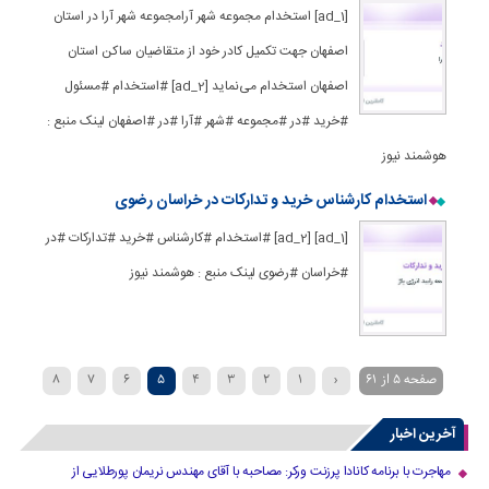
[ad_1] استخدام مجموعه شهر آرامجموعه شهر آرا در استان
اصفهان جهت تکمیل کادر خود از متقاضیان ساکن استان
اصفهان استخدام می‌نماید [ad_2] #استخدام #مسئول
#خرید #در #مجموعه #شهر #آرا #در #اصفهان لینک منبع :
هوشمند نیوز
استخدام کارشناس خرید و تدارکات در خراسان رضوی
[ad_1] [ad_2] #استخدام #کارشناس #خرید #تدارکات #در
#خراسان #رضوی لینک منبع : هوشمند نیوز
صفحه 5 از 61
‹
1
2
3
4
5
6
7
8
»
...
40
30
20
›
10
9
آخرین اخبار
مهاجرت با برنامه کانادا پرزنت ورکر: مصاحبه با آقای مهندس نریمان پورطلایی از