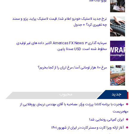
یورو ثبت شد
نرخ جدید لاستیک خودرو اعلام شد/ قیمت لاستیک پراید، پژو و سمند
چه تغییری کرد؟ + جدول
سرمایه گذاری Americas FX News 3 اکتبر: داده های غیر تولیدی
مخلوط شده است. USD عمدتا پایین.
مرغ ۸۰ هزار تومانی آمد/ مرغ ارزان را از کجا بخریم؟
جدید
محبوب
مهاجرت با برنامه کانادا پرزنت ورکر: مصاحبه با آقای مهندس نریمان پورطلایی از
مهاجریست
ایران کمپانی رونمایی شد!
آغاز ارائه ویزا کارت و مستر کارت در ایران از شهریور ۱۴۰۱