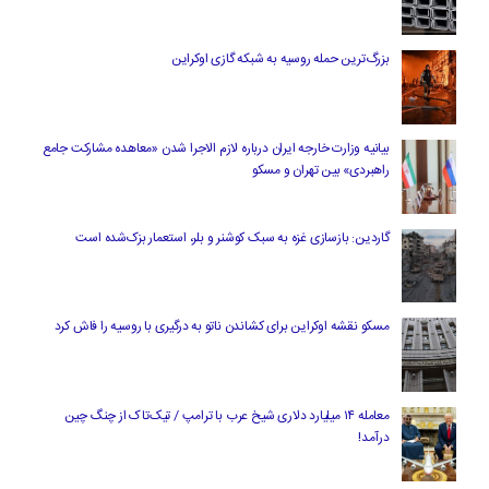
بزرگ‌ترین حمله روسیه به شبکه گازی اوکراین
بیانیه وزارت خارجه ایران درباره لازم‌ الاجرا شدن «معاهده مشارکت جامع
راهبردی» بین تهران و مسکو
گاردین: بازسازی غزه به سبک کوشنر و بلر، استعمار بزک‌شده است
مسکو نقشه اوکراین برای کشاندن ناتو به درگیری با روسیه را فاش کرد
معامله ۱۴ میلیارد دلاری شیخ عرب با ترامپ / تیک‌تاک از چنگ چین
درآمد!