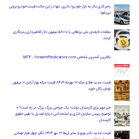
زخم کاری دلار به بازار خودرو/ نادری: تنها در این حالت قیمت خودرو نزولی
می‌شود
مقامات تایلندی ملی پرتغالی را با 580 میلیون دلار کلاهبرداری رمزنگاری
کردند
بالاترین کمترین شاخص MT4 – forexmt4indicators.com
قیمت جدید طلا و سکه ۱۲ مهرماه ۱۴۰۴/ قیمت سکه بهار آزادی ۱۰ میلیون
تومان تکان خورد
خبر مهم برای کارمندان دولت/ یک جراحی بزرگ بزرگ در راه است؟ +
توضیح رییس سازمان اداری و استخدامی درباره تعدیل یا تغییر حقوق
کارمندان
قیمت جدید دلار، یورو و سایر ارزها ۱۲ مهر ۱۴۰۴/ تکان چهار هزار تومانی