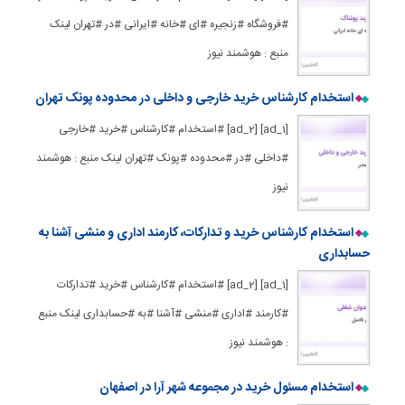
#فروشگاه #زنجیره #ای #خانه #ایرانی #در #تهران لینک
منبع : هوشمند نیوز
استخدام کارشناس خرید خارجی و داخلی در محدوده پونک تهران
[ad_1] [ad_2] #استخدام #کارشناس #خرید #خارجی
#داخلی #در #محدوده #پونک #تهران لینک منبع : هوشمند
نیوز
استخدام کارشناس خرید و تدارکات، کارمند اداری و منشی آشنا به
حسابداری
[ad_1] [ad_2] #استخدام #کارشناس #خرید #تدارکات
#کارمند #اداری #منشی #آشنا #به #حسابداری لینک منبع
: هوشمند نیوز
استخدام مسئول خرید در مجموعه شهر آرا در اصفهان