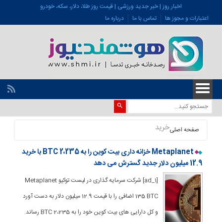
اخبار روز | خبر جدید ورزشی | قیمت روز طلا، دلار، سکه، خودرو
اعتبارات و مجوز ها
تماس با ما
درباره ما
خرید
صفحه اصلی
Metaplanet خزانه داری بیت کوین را به 2،235 BTC با خرید
12.9 میلیون دلار جدید گسترش می دهد
[ad_1] شرکت سرمایه گذاری در لیست توکیو Metaplanet
135 BTC اضافی را با قیمت 12.9 میلیون دلار به دست آورد
و کل دارایی های بیت کوین خود را به 2،235 BTC رساند.