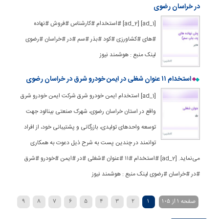
در خراسان رضوی
[ad_1] [ad_2] #استخدام #کارشناس #فروش #نهاده
#های #کشاورزی #کود #بذر #سم #در #خراسان #رضوی
لینک منبع : هوشمند نیوز
استخدام ۱۱ عنوان شغلی در ایمن خودرو شرق در خراسان رضوی
[ad_1] استخدام ایمن خودرو شرق شرکت ایمن خودرو شرق
واقع در استان خراسان رضوی، شهرک صنعتی بینالود جهت
توسعه واحدهای تولیدی، بازرگانی و پشتیبانی خود، از افراد
توانمند در چندین پست به شرح ذیل دعوت به همکاری
می‌نماید. [ad_2] #استخدام #۱۱ #عنوان #شغلی #در #ایمن #خودرو #شرق
#در #خراسان #رضوی لینک منبع : هوشمند نیوز
صفحه 1 از 105
1
2
3
4
5
6
7
8
9