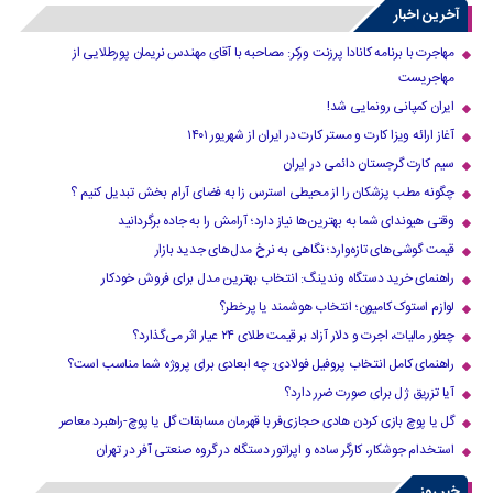
»
...
40
30
20
›
10
آخرین اخبار
مهاجرت با برنامه کانادا پرزنت ورکر: مصاحبه با آقای مهندس نریمان پورطلایی از
مهاجریست
ایران کمپانی رونمایی شد!
آغاز ارائه ویزا کارت و مستر کارت در ایران از شهریور ۱۴۰۱
سیم کارت گرجستان دائمی در ایران
چگونه مطب پزشکان را از محیطی استرس زا به فضای آرام بخش تبدیل کنیم ؟
وقتی هیوندای شما به بهترین‌ها نیاز دارد؛ آرامش را به جاده برگردانید
قیمت گوشی‌های تازه‌وارد؛ نگاهی به نرخ مدل‌های جدید بازار
راهنمای خرید دستگاه وندینگ: انتخاب بهترین مدل برای فروش خودکار
لوازم استوک کامیون؛ انتخاب هوشمند یا پرخطر؟
چطور مالیات، اجرت و دلار آزاد بر قیمت طلای ۲۴ عیار اثر می‌گذارد؟
راهنمای کامل انتخاب پروفیل فولادی: چه ابعادی برای پروژه شما مناسب است؟
آیا تزریق ژل برای صورت ضرر دارد​؟
گل یا پوچ بازی کردن هادی حجازی‌فر با قهرمان مسابقات گل یا پوچ-راهبرد معاصر
استخدام جوشکار، کارگر ساده و اپراتور دستگاه در گروه صنعتی آفر در تهران
خبر روز