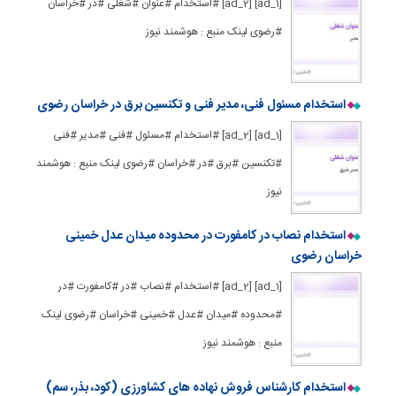
[ad_1] [ad_2] #استخدام #عنوان #شغلی #در #خراسان
#رضوی لینک منبع : هوشمند نیوز
استخدام مسئول فنی، مدیر فنی و تکنسین برق در خراسان رضوی
[ad_1] [ad_2] #استخدام #مسئول #فنی #مدیر #فنی
#تکنسین #برق #در #خراسان #رضوی لینک منبع : هوشمند
نیوز
استخدام نصاب در کامفورت در محدوده میدان عدل خمینی
خراسان رضوی
[ad_1] [ad_2] #استخدام #نصاب #در #کامفورت #در
#محدوده #میدان #عدل #خمینی #خراسان #رضوی لینک
منبع : هوشمند نیوز
استخدام کارشناس فروش نهاده های کشاورزی (کود، بذر، سم)