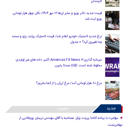
کارمندان
قیمت جدید دلار، یورو و سایر ارزها ۱۲ مهر ۱۴۰۴/ تکان چهار هزار تومانی
یورو ثبت شد
نرخ جدید لاستیک خودرو اعلام شد/ قیمت لاستیک پراید، پژو و سمند
چه تغییری کرد؟ + جدول
سرمایه گذاری Americas FX News 3 اکتبر: داده های غیر تولیدی
مخلوط شده است. USD عمدتا پایین.
مرغ ۸۰ هزار تومانی آمد/ مرغ ارزان را از کجا بخریم؟
جدید
محبوب
مهاجرت با برنامه کانادا پرزنت ورکر: مصاحبه با آقای مهندس نریمان پورطلایی از
مهاجریست