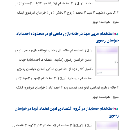
نماید. [ad_2] #استخدام #کارشناس #تولید #محتوا #در
#آکادمی #شهید #سید #محمد #روح #بخش #در #خراسان #رضوی لینک
منبع : هوشمند نیوز
استخدام مربی مهد در خانه بازی ماهی نو در محدوده احمدآباد
خراسان رضوی
[ad_1] استخدام خانه بازی ماهی نوخانه بازی ماهی نو در
استان خراسان رضوی (مشهد، منطقه ۱، احمدآباد) جهت
تکمیل کادر خود از متقاضیان ساکن استان خراسان رضوی
استخدام می‌نماید [ad_2] #استخدام #مربی #مهد #در
#خانه #بازی #ماهی #نو #در #محدوده #احمدآباد #خراسان #رضوی لینک
منبع : هوشمند نیوز
استخدام حسابدار در گروه اقتصادی امین اعتماد فردا در خراسان
رضوی
[ad_1] [ad_2] #استخدام #حسابدار #در #گروه #اقتصادی