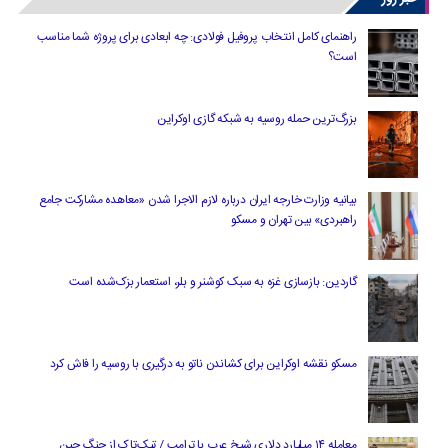
راهنمای کامل انتخاب پروفیل فولادی: چه ابعادی برای پروژه شما مناسب
است؟
بزرگ‌ترین حمله روسیه به شبکه گازی اوکراین
بیانیه وزارت خارجه ایران درباره لازم‌ الاجرا شدن «معاهده مشارکت جامع
راهبردی» بین تهران و مسکو
گاردین: بازسازی غزه به سبک کوشنر و بلر، استعمار بزک‌شده است
مسکو نقشه اوکراین برای کشاندن ناتو به درگیری با روسیه را فاش کرد
معامله ۱۴ میلیارد دلاری شیخ عرب با ترامپ / تیک‌تاک از چنگ چین