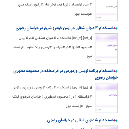
#امین #اعتماد #فردا #در #خراسان #رضوی لینک منبع :
هوشمند نیوز
استخدام ۳ عنوان شغلی در ایمن خودرو شرق در خراسان رضوی
[ad_1] [ad_2] #استخدام #عنوان #شغلی #در #ایمن
#خودرو #شرق #در #خراسان #رضوی لینک منبع : هوشمند
نیوز
استخدام برنامه نویس وردپرس در فرامنطقه در محدوده مطهری
خراسان رضوی
[ad_1] [ad_2] #استخدام #برنامه #نویس #وردپرس #در
#فرامنطقه #در #محدوده #مطهری #خراسان #رضوی لینک
منبع : هوشمند نیوز
استخدام ۵ عنوان شغلی در خراسان رضوی