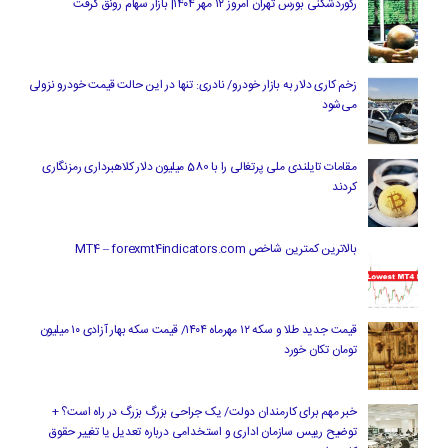
رکوردشکنی بورس تهران امروز ۱۲ مهر ۱۴۰۴| بازار سهام رونق گرفت
زخم کاری دلار به بازار خودرو/ نادری: تنها در این حالت قیمت خودرو نزولی
می‌شود
مقامات تایلندی ملی پرتغالی را با 580 میلیون دلار کلاهبرداری رمزنگاری
کردند
بالاترین کمترین شاخص MT4 – forexmt4indicators.com
قیمت جدید طلا و سکه ۱۲ مهرماه ۱۴۰۴/ قیمت سکه بهار آزادی ۱۰ میلیون
تومان تکان خورد
خبر مهم برای کارمندان دولت/ یک جراحی بزرگ بزرگ در راه است؟ +
توضیح رییس سازمان اداری و استخدامی درباره تعدیل یا تغییر حقوق