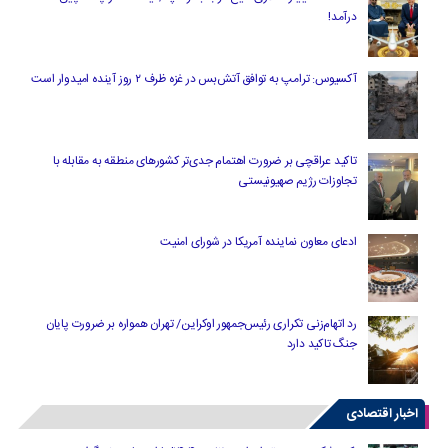
درآمد!
آکسیوس: ترامپ به توافق آتش‌بس در غزه ظرف ۲ روز آینده امیدوار است
تاکید عراقچی بر ضرورت اهتمام جدی‌تر کشورهای منطقه به مقابله با
تجاوزات رژیم صهیونیستی
ادعای معاون نماینده آمریکا در شورای امنیت
رد اتهام‌زنی تکراری رئیس‌جمهور اوکراین/ تهران همواره بر ضرورت پایان
جنگ تاکید دارد
اخبار اقتصادی