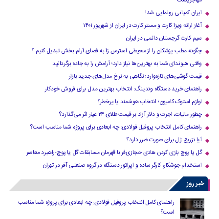
مهاجریست
ایران کمپانی رونمایی شد!
آغاز ارائه ویزا کارت و مستر کارت در ایران از شهریور ۱۴۰۱
سیم کارت گرجستان دائمی در ایران
چگونه مطب پزشکان را از محیطی استرس زا به فضای آرام بخش تبدیل کنیم ؟
وقتی هیوندای شما به بهترین‌ها نیاز دارد؛ آرامش را به جاده برگردانید
قیمت گوشی‌های تازه‌وارد؛ نگاهی به نرخ مدل‌های جدید بازار
راهنمای خرید دستگاه وندینگ: انتخاب بهترین مدل برای فروش خودکار
لوازم استوک کامیون؛ انتخاب هوشمند یا پرخطر؟
چطور مالیات، اجرت و دلار آزاد بر قیمت طلای ۲۴ عیار اثر می‌گذارد؟
راهنمای کامل انتخاب پروفیل فولادی: چه ابعادی برای پروژه شما مناسب است؟
آیا تزریق ژل برای صورت ضرر دارد​؟
گل یا پوچ بازی کردن هادی حجازی‌فر با قهرمان مسابقات گل یا پوچ-راهبرد معاصر
استخدام جوشکار، کارگر ساده و اپراتور دستگاه در گروه صنعتی آفر در تهران
خبر روز
راهنمای کامل انتخاب پروفیل فولادی: چه ابعادی برای پروژه شما مناسب
است؟