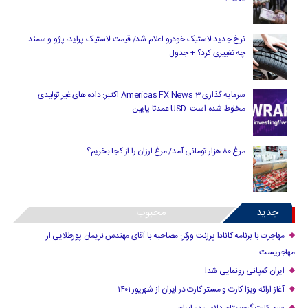
نرخ جدید لاستیک خودرو اعلام شد/ قیمت لاستیک پراید، پژو و سمند
چه تغییری کرد؟ + جدول
سرمایه گذاری Americas FX News 3 اکتبر: داده های غیر تولیدی
مخلوط شده است. USD عمدتا پایین.
مرغ ۸۰ هزار تومانی آمد/ مرغ ارزان را از کجا بخریم؟
جدید
محبوب
مهاجرت با برنامه کانادا پرزنت ورکر: مصاحبه با آقای مهندس نریمان پورطلایی از
مهاجریست
ایران کمپانی رونمایی شد!
آغاز ارائه ویزا کارت و مستر کارت در ایران از شهریور ۱۴۰۱
سیم کارت گرجستان دائمی در ایران