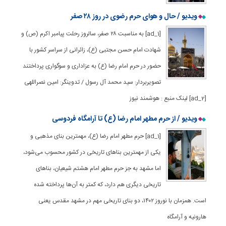
ویدیو / حال و هوای حرم رضوی در روز ۲۸ صفر
[ad_1] به مناسبت ۲۸ صفر، سالروز رحلت پیامبر اکرم (ص) و
شهادت امام حسن مجتبی (ع)، زائرانی از سراسر کشور با
حضور در حرم امام رضا (ع) به عزاداری و سوگواری پرداختند
تصویربردار: سید محمد آل رسول / تدوینگر: امین نصراللهی
[ad_2] لینک منبع : هوشمند نیوز
ویدیو / از حرم مطهر امام رضا (ع) تا آرامگاه فردوسی
[ad_1] حرم مطهر امام رضا (ع)، مهمترین بنای مذهبی و
یکی از مهمترین بناهای تاریخی در کشور محسوب می‌شود،
اما مشهد به جز حرم مطهر امام هشتم شیعیان، بناهای
تاریخی دیگری هم دارد، که کمتر به آن‌ها پرداخته شده
است. همزمان با نوروز ۱۴۰۲، دو بنای تاریخی مهم در مشهد مقدس یعنی
هارونیه و آرامگاه