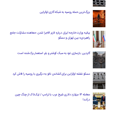
بزرگ‌ترین حمله روسیه به شبکه گازی اوکراین
بیانیه وزارت خارجه ایران درباره لازم‌ الاجرا شدن «معاهده مشارکت جامع
راهبردی» بین تهران و مسکو
گاردین: بازسازی غزه به سبک کوشنر و بلر، استعمار بزک‌شده است
مسکو نقشه اوکراین برای کشاندن ناتو به درگیری با روسیه را فاش کرد
معامله ۱۴ میلیارد دلاری شیخ عرب با ترامپ / تیک‌تاک از چنگ چین
درآمد!