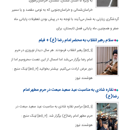
به ویژه ۵ استان سمنان، گلستان، خراسان‌رضوی،
خراسان‌شمالی و خراسان‌جنوبی که به نوعی مقصد و یا مسیر
گردشگری زیارتی به شمار می‌آیند با توجه به در پیش بودن تعطیلات پایانی ماه
صفر و همچنین ماه پایانی فصل تابستان، برای
سلام رهبر انقلاب به محضر امام رضا (ع) + فیلم
[ad_1] رهبر انقلاب فرمودند: هر سال دیدار نوروزی در حرم
امام رضا برگزار می‌شد اما امسال از این نعمت محرومیم اما از
دور عرض ارادت می‌کنیم. بیشتر بخوانید [ad_2] لینک منبع :
هوشمند نیوز
نقاره شادی به مناسبت عید سعید مبعث در حرم مطهر امام
رضا(ع)
[ad_1] مراسم نقاره شادی به مناسبت عید سعید مبعث در
حرم مطهر امام رضا(ع) برگزار شد. [ad_2] لینک منبع :
هوشمند نیوز