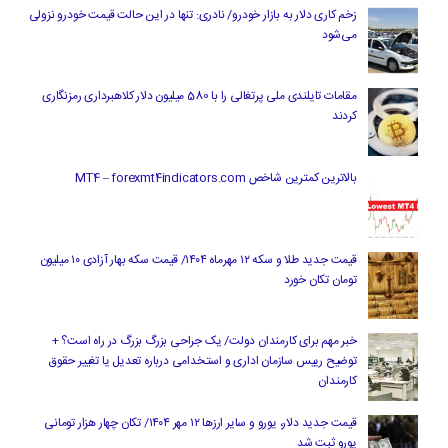
زخم کاری دلار به بازار خودرو/ نادری: تنها در این حالت قیمت خودرو نزولی
می‌شود
مقامات تایلندی ملی پرتغالی را با 580 میلیون دلار کلاهبرداری رمزنگاری
کردند
بالاترین کمترین شاخص MT4 – forexmt4indicators.com
قیمت جدید طلا و سکه ۱۲ مهرماه ۱۴۰۴/ قیمت سکه بهار آزادی ۱۰ میلیون
تومان تکان خورد
خبر مهم برای کارمندان دولت/ یک جراحی بزرگ بزرگ در راه است؟ +
توضیح رییس سازمان اداری و استخدامی درباره تعدیل یا تغییر حقوق
کارمندان
قیمت جدید دلار، یورو و سایر ارزها ۱۲ مهر ۱۴۰۴/ تکان چهار هزار تومانی
یورو ثبت شد