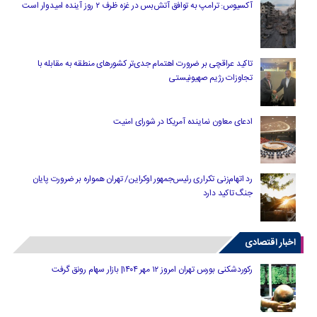
آکسیوس: ترامپ به توافق آتش‌بس در غزه ظرف ۲ روز آینده امیدوار است
تاکید عراقچی بر ضرورت اهتمام جدی‌تر کشورهای منطقه به مقابله با
تجاوزات رژیم صهیونیستی
ادعای معاون نماینده آمریکا در شورای امنیت
رد اتهام‌زنی تکراری رئیس‌جمهور اوکراین/ تهران همواره بر ضرورت پایان
جنگ تاکید دارد
اخبار اقتصادی
رکوردشکنی بورس تهران امروز ۱۲ مهر ۱۴۰۴| بازار سهام رونق گرفت