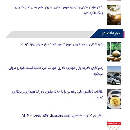
رد اتهام‌زنی تکراری رئیس‌جمهور اوکراین/ تهران همواره بر ضرورت پایان
جنگ تاکید دارد
اخبار اقتصادی
رکوردشکنی بورس تهران امروز ۱۲ مهر ۱۴۰۴| بازار سهام رونق گرفت
زخم کاری دلار به بازار خودرو/ نادری: تنها در این حالت قیمت خودرو نزولی
می‌شود
مقامات تایلندی ملی پرتغالی را با 580 میلیون دلار کلاهبرداری رمزنگاری
کردند
بالاترین کمترین شاخص MT4 – forexmt4indicators.com