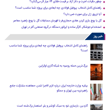
چطور مالیات، اجرت و دلار آزاد بر قیمت طلای ۲۴ عیار اثر می‌گذارد؟
راهنمای کامل انتخاب پروفیل فولادی: چه ابعادی برای پروژه شما مناسب است؟
آیا تزریق ژل برای صورت ضرر دارد​؟
گل یا پوچ بازی کردن هادی حجازی‌فر با قهرمان مسابقات گل یا پوچ-راهبرد معاصر
استخدام جوشکار، کارگر ساده و اپراتور دستگاه در گروه صنعتی آفر در تهران
خبر روز
راهنمای کامل انتخاب پروفیل فولادی: چه ابعادی برای پروژه شما مناسب
است؟
بزرگ‌ترین حمله روسیه به شبکه گازی اوکراین
بیانیه وزارت خارجه ایران درباره لازم‌ الاجرا شدن «معاهده مشارکت جامع
راهبردی» بین تهران و مسکو
گاردین: بازسازی غزه به سبک کوشنر و بلر، استعمار بزک‌شده است