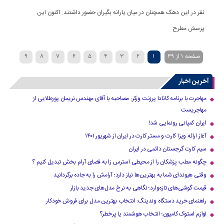
نفر در این دهک همچنان در میان یارانه بگیران حضور داشتند. اکنون این
پرسش مطرح
صفحه 1 از 39
1
2
3
4
5
6
7
8
9
»
...
30
20
›
10
آخرین اخبار
مهاجرت با برنامه کانادا پرزنت ورکر: مصاحبه با آقای مهندس نریمان پورطلایی از
مهاجریست
ایران کمپانی رونمایی شد!
آغاز ارائه ویزا کارت و مستر کارت در ایران از شهریور ۱۴۰۱
سیم کارت گرجستان دائمی در ایران
چگونه مطب پزشکان را از محیطی استرس زا به فضای آرام بخش تبدیل کنیم ؟
وقتی هیوندای شما به بهترین‌ها نیاز دارد؛ آرامش را به جاده برگردانید
قیمت گوشی‌های تازه‌وارد؛ نگاهی به نرخ مدل‌های جدید بازار
راهنمای خرید دستگاه وندینگ: انتخاب بهترین مدل برای فروش خودکار
لوازم استوک کامیون؛ انتخاب هوشمند یا پرخطر؟