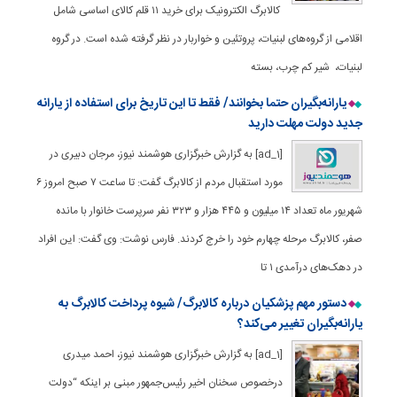
کالابرگ الکترونیک برای خرید ۱۱ قلم کالای اساسی شامل
اقلامی از گروه‌های لبنیات، پروتئین و خواربار در نظر گرفته شده است. در گروه
لبنیات، شیر کم چرب، بسته
یارانه‌بگیران حتما بخوانند/ فقط تا این تاریخ برای استفاده از یارانه
جدید دولت مهلت دارید
[ad_1] به گزارش خبرگزاری هوشمند نیوز، مرجان دبیری در
مورد استقبال مردم از کالابرگ گفت: تا ساعت ۷ صبح امروز ۶
شهریور ماه تعداد ۱۴ میلیون و ۴۴۵ هزار و ۳۲۳ نفر سرپرست خانوار با مانده
صفر، کالابرگ مرحله چهارم خود را خرج کردند. فارس نوشت: وی گفت: این افراد
در دهک‌های درآمدی ۱ تا
دستور مهم پزشکیان درباره کالابرگ/ شیوه پرداخت کالابرگ به
یارانه‌بگیران تغییر می‌کند؟
[ad_1] به گزارش خبرگزاری هوشمند نیوز، احمد میدری
درخصوص سخنان اخیر رئیس‌جمهور مبنی بر اینکه “دولت