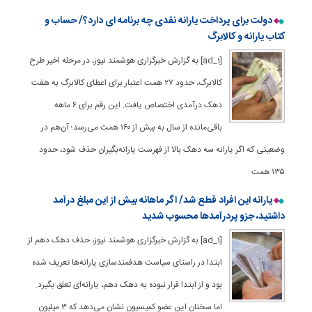
دولت برای پرداخت یارانه نقدی چه برنامه ای دارد؟/ حساب و
کتاب یارانه و کالابرگ
[ad_1] به گزارش خبرگزاری هوشمند نیوز، در مرحله اخیر طرح
کالابرگ، حدود ۲۷ همت اعتبار برای اعطای کالابرگ به هفت
دهک درآمدی اختصاص یافت. این رقم برای ۶ ماهه
باقی‌مانده از سال به بیش از ۱۶۰ همت می‌رسد؛ آن‌هم در
وضعیتی که اگر یارانه سه دهک بالا از فهرست یارانه‌بگیران حذف شود، حدود
۱۳۵ همت
یارانه این افراد قطع شد/ اگر ماهانه بیش از این مبلغ درآمد
داشتید، جزو پردرآمدها محسوب شدید
[ad_1] به گزارش خبرگزاری هوشمند نیوز، حذف دهک دهم از
ابتدا در راستای سیاست هدفمندسازی یارانه‌ها تعریف شده
بود و از ابتدا قرار نبوده به دهک دهم، یارانه‌ای تعلق بگیرد.
اما سخنان این عضو کمیسیون نشان می‌دهد که ۳ میلیون