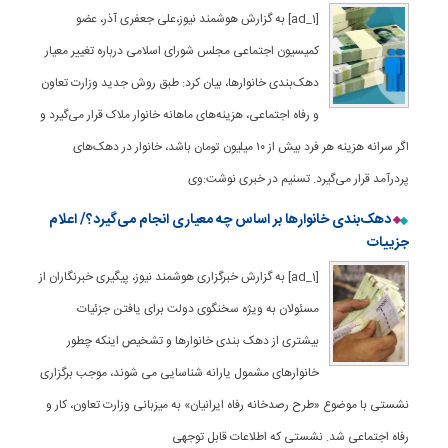
[ad_1] به گزارش هوشمند نیوز،علی جعفری آذر، عضو
کمیسیون اجتماعی مجلس شورای اسلامی درباره تغییر معیار
دهک‌بندی خانوارها، بیان کرد: طبق روش جدید وزارت تعاون
و رفاه اجتماعی، هزینه‌های ماهانه خانوار ملاک قرار می‌گیرد و
اگر سرانه هزینه هر فرد بیش از ۱۰ میلیون تومان باشد، خانوار در دهک‌های
پردرآمد قرار می‌گیرد. تسنیم در خبری نوشت:وی
دهک‌بندی‌ خانوارها بر اساس چه معیاری انجام می‌گیرد؟/ اعلام
جزییات
[ad_1] به گزارش خبرگزاری هوشمند نیوز، پیگیری خبرنگاران از
مسئولان به ویژه سخنگوی دولت برای یافتن جزئیات
بیشتری از دهک بندی خانوارها و تشخیص اینکه چطور
خانوارهای مشمول یارانه شناسایی می شوند، موجب برگزاری
نشستی با موضوع «طرح رصدخانه رفاه ایرانیان» به میزبانی وزارت تعاون، کار و
رفاه اجتماعی شد. نشستی که اطلاعات قابل توجهی