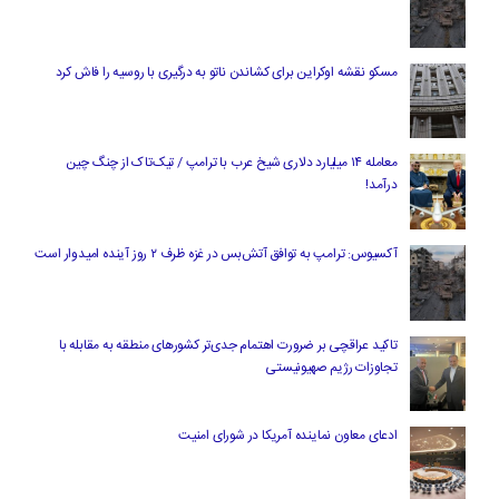
مسکو نقشه اوکراین برای کشاندن ناتو به درگیری با روسیه را فاش کرد
معامله ۱۴ میلیارد دلاری شیخ عرب با ترامپ / تیک‌تاک از چنگ چین
درآمد!
آکسیوس: ترامپ به توافق آتش‌بس در غزه ظرف ۲ روز آینده امیدوار است
تاکید عراقچی بر ضرورت اهتمام جدی‌تر کشورهای منطقه به مقابله با
تجاوزات رژیم صهیونیستی
ادعای معاون نماینده آمریکا در شورای امنیت