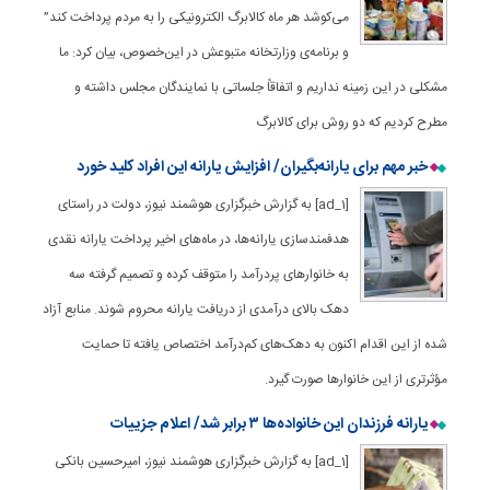
می‌کوشد هر ماه کالابرگ الکترونیکی را به مردم پرداخت کند”
و برنامه‌ی وزارتخانه متبوعش در این‌خصوص، بیان کرد: ما
مشکلی در این زمینه نداریم و اتفاقاً جلساتی با نمایندگان مجلس داشته و
مطرح کردیم که دو روش برای کالابرگ
خبر مهم برای یارانه‌بگیران/ افزایش یارانه این افراد کلید خورد
[ad_1] به گزارش خبرگزاری هوشمند نیوز، دولت در راستای
هدفمندسازی یارانه‌ها، در ماه‌های اخیر پرداخت یارانه نقدی
به خانوارهای پردرآمد را متوقف کرده و تصمیم گرفته سه
دهک بالای درآمدی از دریافت یارانه محروم شوند. منابع آزاد
شده از این اقدام اکنون به دهک‌های کم‌درآمد اختصاص یافته تا حمایت
مؤثرتری از این خانوارها صورت گیرد.
یارانه فرزندان این خانواده‌ها ۳ برابر شد/ اعلام جزییات
[ad_1] به گزارش خبرگزاری هوشمند نیوز، امیرحسین بانکی