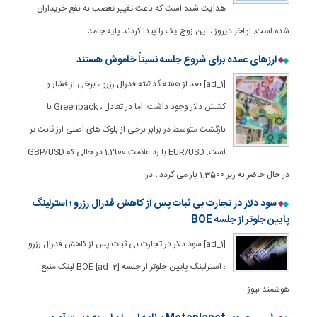
هدایت شده است که باعث تغییر تعصب به نفع خریداران
شده است. اواخر دیروز ، این زوج یک را پیدا کردند پایه جامد
ارزهای عمده برای شروع جلسه نسبتاً خاموش هستند
[ad_1] بعد از هفته گذشته فدرال رزرو ، برخی از فشار و
کشش دلار وجود داشت. اما در تعادل ، Greenback با
بازگشت متوسط ​​در برابر برخی از بلوک های اصلی ارز ثابت تر
است. EUR/USD با رد علامت 1.1900 در حالی که GBP/USD
در حال حاضر به زیر 1.3500 باز می گردد ، در
سود دلار در تجارت بی ثبات پس از کاهش فدرال رزرو ؛ استرلینگ
پایین جلوتر از جلسه BOE
[ad_1] سود دلار در تجارت بی ثبات پس از کاهش فدرال رزرو
؛ استرلینگ پایین جلوتر از جلسه BOE [ad_2] لینک منبع :
هوشمند نیوز