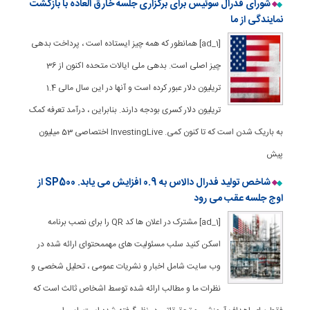
شورای فدرال سوئیس برای برگزاری جلسه خارق العاده با بازگشت
نمایندگی از ما
[ad_1] همانطور که همه چیز ایستاده است ، پرداخت بدهی
چیز اصلی است. بدهی ملی ایالات متحده اکنون از 36
تریلیون دلار عبور کرده است و آنها در این سال مالی 1.4
تریلیون دلار کسری بودجه دارند. بنابراین ، درآمد تعرفه کمک
به باریک شدن است که تا کنون کمی. InvestingLive اختصاصی 53 میلیون
پیش
شاخص تولید فدرال دالاس به 0.9 افزایش می یابد. SP500 از
اوج جلسه عقب می رود
[ad_1] مشترک در اعلان ها کد QR را برای نصب برنامه
اسکن کنید سلب مسئولیت های مهممحتوای ارائه شده در
وب سایت شامل اخبار و نشریات عمومی ، تحلیل شخصی و
نظرات ما و مطالب ارائه شده توسط اشخاص ثالث است که