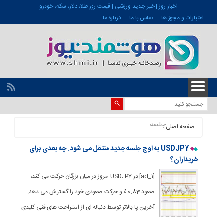
اخبار روز | خبر جدید ورزشی | قیمت روز طلا، دلار، سکه، خودرو
اعتبارات و مجوز ها
تماس با ما
درباره ما
جلسه
صفحه اصلی
USDJPY به اوج جلسه جدید منتقل می شود. چه بعدی برای
خریداران؟
[ad_1] در USDJPY امروز در میان بزرگان حرکت می کند،
صعود 0.83 ٪ و حرکت صعودی خود را گسترش می دهد.
آخرین پا بالاتر توسط دنباله ای از استراحت های فنی کلیدی