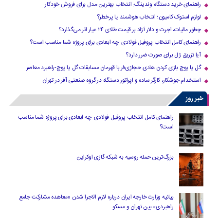
راهنمای خرید دستگاه وندینگ: انتخاب بهترین مدل برای فروش خودکار
لوازم استوک کامیون؛ انتخاب هوشمند یا پرخطر؟
چطور مالیات، اجرت و دلار آزاد بر قیمت طلای ۲۴ عیار اثر می‌گذارد؟
راهنمای کامل انتخاب پروفیل فولادی: چه ابعادی برای پروژه شما مناسب است؟
آیا تزریق ژل برای صورت ضرر دارد​؟
گل یا پوچ بازی کردن هادی حجازی‌فر با قهرمان مسابقات گل یا پوچ-راهبرد معاصر
استخدام جوشکار، کارگر ساده و اپراتور دستگاه در گروه صنعتی آفر در تهران
خبر روز
راهنمای کامل انتخاب پروفیل فولادی: چه ابعادی برای پروژه شما مناسب
است؟
بزرگ‌ترین حمله روسیه به شبکه گازی اوکراین
بیانیه وزارت خارجه ایران درباره لازم‌ الاجرا شدن «معاهده مشارکت جامع
راهبردی» بین تهران و مسکو