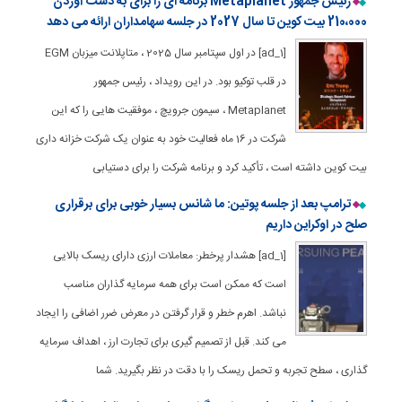
رئیس جمهور Metaplanet برنامه ای را برای به دست آوردن
210،000 بیت کوین تا سال 2027 در جلسه سهامداران ارائه می دهد
[ad_1] در اول سپتامبر سال 2025 ، متاپلانت میزبان EGM
در قلب توکیو بود. در این رویداد ، رئیس جمهور
Metaplanet ، سیمون جرویچ ، موفقیت هایی را که این
شرکت در 16 ماه فعالیت خود به عنوان یک شرکت خزانه داری
بیت کوین داشته است ، تأکید کرد و برنامه شرکت را برای دستیابی
ترامپ بعد از جلسه پوتین: ما شانس بسیار خوبی برای برقراری
صلح در اوکراین داریم
[ad_1] هشدار پرخطر: معاملات ارزی دارای ریسک بالایی
است که ممکن است برای همه سرمایه گذاران مناسب
نباشد. اهرم خطر و قرار گرفتن در معرض ضرر اضافی را ایجاد
می کند. قبل از تصمیم گیری برای تجارت ارز ، اهداف سرمایه
گذاری ، سطح تجربه و تحمل ریسک را با دقت در نظر بگیرید. شما