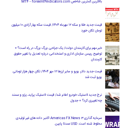
بالاترین کمترین شاخص MT4 – forexmt4indicators.com
قیمت جدید طلا و سکه ۱۲ مهرماه ۱۴۰۴/ قیمت سکه بهار آزادی ۱۰ میلیون
تومان تکان خورد
خبر مهم برای کارمندان دولت/ یک جراحی بزرگ بزرگ در راه است؟ +
توضیح رییس سازمان اداری و استخدامی درباره تعدیل یا تغییر حقوق
کارمندان
قیمت جدید دلار، یورو و سایر ارزها ۱۲ مهر ۱۴۰۴/ تکان چهار هزار تومانی
یورو ثبت شد
نرخ جدید لاستیک خودرو اعلام شد/ قیمت لاستیک پراید، پژو و سمند
چه تغییری کرد؟ + جدول
سرمایه گذاری Americas FX News 3 اکتبر: داده های غیر تولیدی
مخلوط شده است. USD عمدتا پایین.