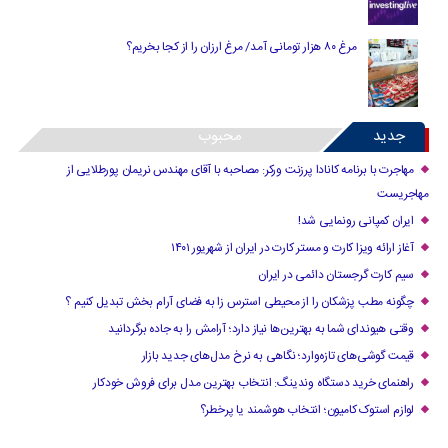
مرغ ۸۰ هزار تومانی آمد/ مرغ ارزان را از کجا بخریم؟
جدید
محبوب
مهاجرت با برنامه کانادا پرزنت ورکر: مصاحبه با آقای مهندس نریمان پورطلایی از
مهاجریست
ایران کمپانی رونمایی شد!
آغاز ارائه ویزا کارت و مستر کارت در ایران از شهریور ۱۴۰۱
سیم کارت گرجستان دائمی در ایران
چگونه مطب پزشکان را از محیطی استرس زا به فضای آرام بخش تبدیل کنیم ؟
وقتی هیوندای شما به بهترین‌ها نیاز دارد؛ آرامش را به جاده برگردانید
قیمت گوشی‌های تازه‌وارد؛ نگاهی به نرخ مدل‌های جدید بازار
راهنمای خرید دستگاه وندینگ: انتخاب بهترین مدل برای فروش خودکار
لوازم استوک کامیون؛ انتخاب هوشمند یا پرخطر؟