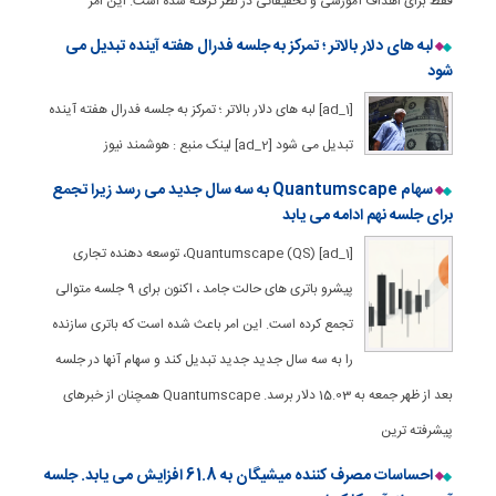
فقط برای اهداف آموزشی و تحقیقاتی در نظر گرفته شده است. این امر
لبه های دلار بالاتر ؛ تمرکز به جلسه فدرال هفته آینده تبدیل می
شود
[ad_1] لبه های دلار بالاتر ؛ تمرکز به جلسه فدرال هفته آینده
تبدیل می شود [ad_2] لینک منبع : هوشمند نیوز
سهام Quantumscape به سه سال جدید می رسد زیرا تجمع
برای جلسه نهم ادامه می یابد
[ad_1] Quantumscape (QS)، توسعه دهنده تجاری
پیشرو باتری های حالت جامد ، اکنون برای 9 جلسه متوالی
تجمع کرده است. این امر باعث شده است که باتری سازنده
را به سه سال جدید جدید تبدیل کند و سهام آنها در جلسه
بعد از ظهر جمعه به 15.03 دلار برسد. Quantumscape همچنان از خبرهای
پیشرفته ترین
احساسات مصرف کننده میشیگان به 61.8 افزایش می یابد. جلسه