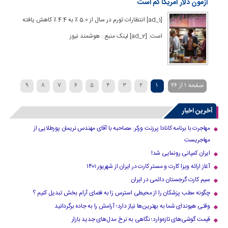
آزمون دلار آمریکا کم است
[ad_1] انتظارات تورم در سال از 5.0 ٪ به 4.4 ٪ کاهش یافته
است. [ad_2] لینک منبع : هوشمند نیوز
صفحه 1 از 26
1
2
3
4
5
6
7
8
9
»
...
20
›
10
آخرین اخبار
مهاجرت با برنامه کانادا پرزنت ورکر: مصاحبه با آقای مهندس نریمان پورطلایی از
مهاجریست
ایران کمپانی رونمایی شد!
آغاز ارائه ویزا کارت و مستر کارت در ایران از شهریور ۱۴۰۱
سیم کارت گرجستان دائمی در ایران
چگونه مطب پزشکان را از محیطی استرس زا به فضای آرام بخش تبدیل کنیم ؟
وقتی هیوندای شما به بهترین‌ها نیاز دارد؛ آرامش را به جاده برگردانید
قیمت گوشی‌های تازه‌وارد؛ نگاهی به نرخ مدل‌های جدید بازار