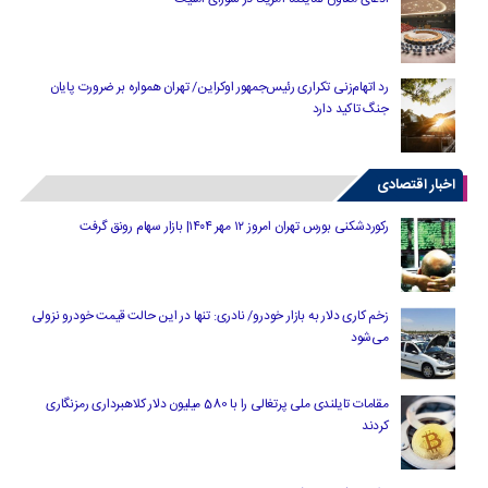
رد اتهام‌زنی تکراری رئیس‌جمهور اوکراین/ تهران همواره بر ضرورت پایان
جنگ تاکید دارد
اخبار اقتصادی
رکوردشکنی بورس تهران امروز ۱۲ مهر ۱۴۰۴| بازار سهام رونق گرفت
زخم کاری دلار به بازار خودرو/ نادری: تنها در این حالت قیمت خودرو نزولی
می‌شود
مقامات تایلندی ملی پرتغالی را با 580 میلیون دلار کلاهبرداری رمزنگاری
کردند