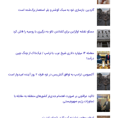
گاردین: بازسازی غزه به سبک کوشنر و بلر، استعمار بزک‌شده است
مسکو نقشه اوکراین برای کشاندن ناتو به درگیری با روسیه را فاش کرد
معامله ۱۴ میلیارد دلاری شیخ عرب با ترامپ / تیک‌تاک از چنگ چین
درآمد!
آکسیوس: ترامپ به توافق آتش‌بس در غزه ظرف ۲ روز آینده امیدوار است
تاکید عراقچی بر ضرورت اهتمام جدی‌تر کشورهای منطقه به مقابله با
تجاوزات رژیم صهیونیستی
ادعای معاون نماینده آمریکا در شورای امنیت