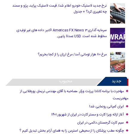
نرخ جدید لاستیک خودرو اعلام شد/ قیمت لاستیک پراید، پژو و سمند
چه تغییری کرد؟ + جدول
سرمایه گذاری Americas FX News 3 اکتبر: داده های غیر تولیدی
مخلوط شده است. USD عمدتا پایین.
مرغ ۸۰ هزار تومانی آمد/ مرغ ارزان را از کجا بخریم؟
جدید
محبوب
مهاجرت با برنامه کانادا پرزنت ورکر: مصاحبه با آقای مهندس نریمان پورطلایی از
مهاجریست
ایران کمپانی رونمایی شد!
آغاز ارائه ویزا کارت و مستر کارت در ایران از شهریور ۱۴۰۱
سیم کارت گرجستان دائمی در ایران
چگونه مطب پزشکان را از محیطی استرس زا به فضای آرام بخش تبدیل کنیم ؟