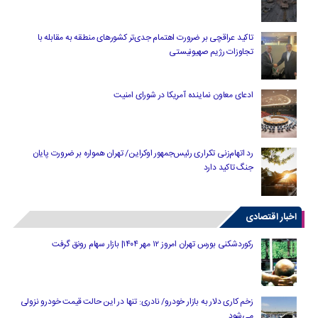
تاکید عراقچی بر ضرورت اهتمام جدی‌تر کشورهای منطقه به مقابله با
تجاوزات رژیم صهیونیستی
ادعای معاون نماینده آمریکا در شورای امنیت
رد اتهام‌زنی تکراری رئیس‌جمهور اوکراین/ تهران همواره بر ضرورت پایان
جنگ تاکید دارد
اخبار اقتصادی
رکوردشکنی بورس تهران امروز ۱۲ مهر ۱۴۰۴| بازار سهام رونق گرفت
زخم کاری دلار به بازار خودرو/ نادری: تنها در این حالت قیمت خودرو نزولی
می‌شود