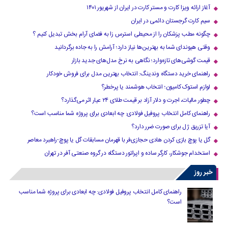
آغاز ارائه ویزا کارت و مستر کارت در ایران از شهریور ۱۴۰۱
سیم کارت گرجستان دائمی در ایران
چگونه مطب پزشکان را از محیطی استرس زا به فضای آرام بخش تبدیل کنیم ؟
وقتی هیوندای شما به بهترین‌ها نیاز دارد؛ آرامش را به جاده برگردانید
قیمت گوشی‌های تازه‌وارد؛ نگاهی به نرخ مدل‌های جدید بازار
راهنمای خرید دستگاه وندینگ: انتخاب بهترین مدل برای فروش خودکار
لوازم استوک کامیون؛ انتخاب هوشمند یا پرخطر؟
چطور مالیات، اجرت و دلار آزاد بر قیمت طلای ۲۴ عیار اثر می‌گذارد؟
راهنمای کامل انتخاب پروفیل فولادی: چه ابعادی برای پروژه شما مناسب است؟
آیا تزریق ژل برای صورت ضرر دارد​؟
گل یا پوچ بازی کردن هادی حجازی‌فر با قهرمان مسابقات گل یا پوچ-راهبرد معاصر
استخدام جوشکار، کارگر ساده و اپراتور دستگاه در گروه صنعتی آفر در تهران
خبر روز
راهنمای کامل انتخاب پروفیل فولادی: چه ابعادی برای پروژه شما مناسب
است؟