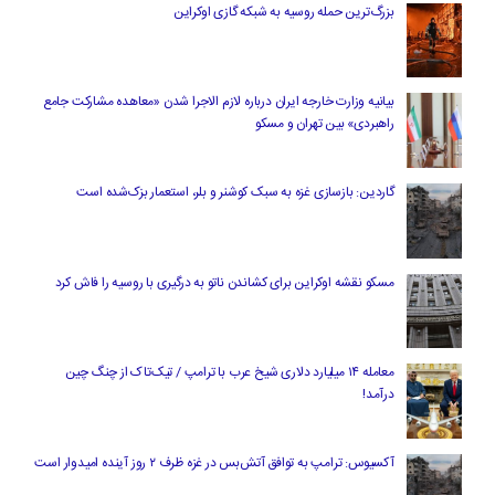
بزرگ‌ترین حمله روسیه به شبکه گازی اوکراین
بیانیه وزارت خارجه ایران درباره لازم‌ الاجرا شدن «معاهده مشارکت جامع
راهبردی» بین تهران و مسکو
گاردین: بازسازی غزه به سبک کوشنر و بلر، استعمار بزک‌شده است
مسکو نقشه اوکراین برای کشاندن ناتو به درگیری با روسیه را فاش کرد
معامله ۱۴ میلیارد دلاری شیخ عرب با ترامپ / تیک‌تاک از چنگ چین
درآمد!
آکسیوس: ترامپ به توافق آتش‌بس در غزه ظرف ۲ روز آینده امیدوار است