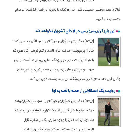
قراردادی به مدت یک فصل به آلومینیوم اراک پیوست و
شاگرد سید مجتبی حسینی شد. این هافبک با تجربه در فصل گذشته، در تمام
۳۰مسابقه لیگ‌برتر
این بازیکن پرسپولیس در آبادان تشویق نخواهد شد
[ad_1] به گزارش خبرگزاری خبرآنلاین؛ عبدالکریم حسن که تا
قبل از پرسپولیس در تیم های السد و تیم کویتی‌اش هیچ گاه
با هواداران متعددی در ورزشگاه ها روبرو نبوده است.از این
جهت او در بازی های پرسپولیس چه در تهران و شهرستان
وقتی این تعداد هوادار را در ورزشگاه می بیند بشدت ذوق می کند
روایت یک استقلالی از حمله با قمه به او!
[ad_1] به گزارش خبرگزاری خبرآنلاین؛ سهراب بختیاری‌زاده
در گفت‌وگو با خبرنگار ورزشی خبرگزاری تسنیم، درباره اینکه
تیم فوتبال استقلال با وجود برتری یک بر صفر مقابل
آلومینیوم اراک در هفته بیست‌وسوم لیگ برتر و ادامه