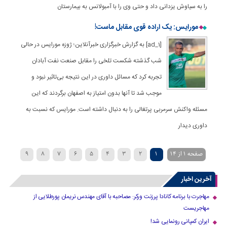
را به سیاوش یزدانی داد و حتی وی را با آمبولانس به بیمارستان
مورایس: یک اراده قوی مقابل ماست!
[ad_1] به گزارش خبرگزاری خبرآنلاین؛ ژوزه مورایس در حالی
شب گذشته شکست تلخی را مقابل صنعت نفت آبادان
تجربه کرد که مسائل داوری در این نتیجه بی‌تاثیر نبود و
موجب شد تا آنها بدون امتیاز به اصفهان برگردند که این
مسئله واکنش سرمربی پرتغالی را به دنبال داشته است. مورایس که نسبت به
داوری دیدار
صفحه 1 از 14
1
2
3
4
5
6
7
8
9
»
...
›
10
آخرین اخبار
مهاجرت با برنامه کانادا پرزنت ورکر: مصاحبه با آقای مهندس نریمان پورطلایی از
مهاجریست
ایران کمپانی رونمایی شد!