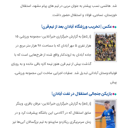
شد. هاشمی نسب پیشتر به عنوان مربی در تیم های پیام مشهد، استقلال
خوزستان، نساجی، فولاد و استقلال حضور داشت.
عکس | تخریب ورزشگاه آبادان بعد از نیم‌قرن!
[ad_1] به گزارش خبرگزاری خبرآنلاین؛ مجموعه ورزشی ۱۵
هزار نفری ۵ مهر آبادان که با مساحت ۹۸ هزار متر مربع در
جاده آبادان به اروندکنار واقع شده از طرح‌هایی است که با
گذشت بیش از نیم قرن هنوز نیمه کاره باقی مانده و به رویای
فوتبالدوستان آبادانی تبدیل شد. عملیات اجرایی ساخت این مجموعه ورزشی،
پیش
بازیکن جنجالی استقلال در نفت آبادان!
[ad_1] به گزارش خبرگزاری خبرآنلاین؛ عرفان باقری، وینگر
سابق استقلال که در آکادمی این باشگاه پیشرفت کرد و در
زمان سرمربیگری ریکاردو ساپینتو به تیم بزرگسالان آبی‌ها نیز