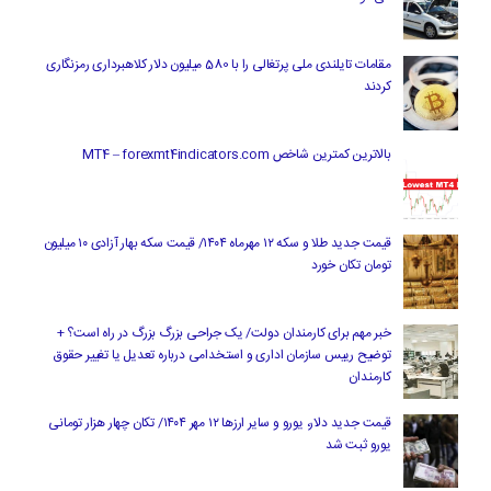
مقامات تایلندی ملی پرتغالی را با 580 میلیون دلار کلاهبرداری رمزنگاری
کردند
بالاترین کمترین شاخص MT4 – forexmt4indicators.com
قیمت جدید طلا و سکه ۱۲ مهرماه ۱۴۰۴/ قیمت سکه بهار آزادی ۱۰ میلیون
تومان تکان خورد
خبر مهم برای کارمندان دولت/ یک جراحی بزرگ بزرگ در راه است؟ +
توضیح رییس سازمان اداری و استخدامی درباره تعدیل یا تغییر حقوق
کارمندان
قیمت جدید دلار، یورو و سایر ارزها ۱۲ مهر ۱۴۰۴/ تکان چهار هزار تومانی
یورو ثبت شد