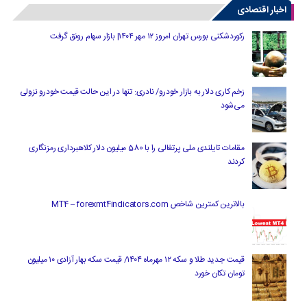
اخبار اقتصادی
رکوردشکنی بورس تهران امروز ۱۲ مهر ۱۴۰۴| بازار سهام رونق گرفت
زخم کاری دلار به بازار خودرو/ نادری: تنها در این حالت قیمت خودرو نزولی
می‌شود
مقامات تایلندی ملی پرتغالی را با 580 میلیون دلار کلاهبرداری رمزنگاری
کردند
بالاترین کمترین شاخص MT4 – forexmt4indicators.com
قیمت جدید طلا و سکه ۱۲ مهرماه ۱۴۰۴/ قیمت سکه بهار آزادی ۱۰ میلیون
تومان تکان خورد