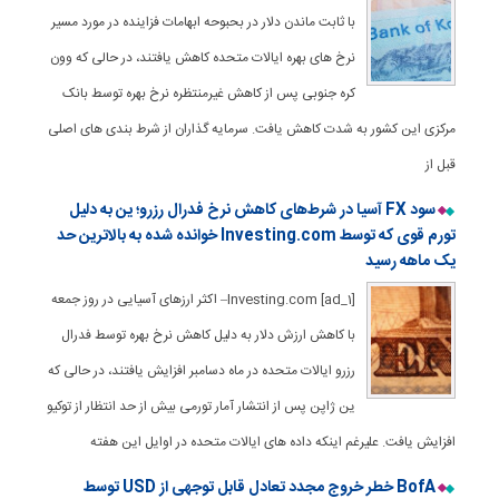
با ثابت ماندن دلار در بحبوحه ابهامات فزاینده در مورد مسیر
نرخ های بهره ایالات متحده کاهش یافتند، در حالی که وون
کره جنوبی پس از کاهش غیرمنتظره نرخ بهره توسط بانک
مرکزی این کشور به شدت کاهش یافت. سرمایه گذاران از شرط بندی های اصلی
قبل از
سود FX آسیا در شرط‌های کاهش نرخ فدرال رزرو؛ ین به دلیل
تورم قوی که توسط Investing.com خوانده شده به بالاترین حد
یک ماهه رسید
[ad_1] Investing.com– اکثر ارزهای آسیایی در روز جمعه
با کاهش ارزش دلار به دلیل کاهش نرخ بهره توسط فدرال
رزرو ایالات متحده در ماه دسامبر افزایش یافتند، در حالی که
ین ژاپن پس از انتشار آمار تورمی بیش از حد انتظار از توکیو
افزایش یافت. علیرغم اینکه داده های ایالات متحده در اوایل این هفته
BofA خطر خروج مجدد تعادل قابل توجهی از USD توسط