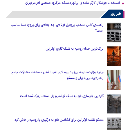
استخدام جوشکار، کارگر ساده و اپراتور دستگاه در گروه صنعتی آفر در تهران
خبر روز
راهنمای کامل انتخاب پروفیل فولادی: چه ابعادی برای پروژه شما مناسب
است؟
بزرگ‌ترین حمله روسیه به شبکه گازی اوکراین
بیانیه وزارت خارجه ایران درباره لازم‌ الاجرا شدن «معاهده مشارکت جامع
راهبردی» بین تهران و مسکو
گاردین: بازسازی غزه به سبک کوشنر و بلر، استعمار بزک‌شده است
مسکو نقشه اوکراین برای کشاندن ناتو به درگیری با روسیه را فاش کرد