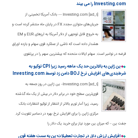
Investing.com را می بیند
[ad_1] Investing.com — بانک آمریکا تخمینی از
جریان‌های متوازن مجدد FX در پایان ماه منتشر کرده است و
به خروج قابل توجهی از دلار آمریکا به ارزهای EUR و EM
هشدار داده است که ناشی از عملکرد قوی سهام و بازده اوراق
قرضه در نوامبر است. سهام ایالات متحده که بیشترین سهم را در پرتفوی
ین ژاپن به بالاترین حد یک ماهه رسید زیرا CPI توکیو به
شرط‌بندی‌های افزایش نرخ BOJ دامن زد توسط Investing.com
[ad_1] Investing.com– ین ژاپن در روز جمعه به
قوی‌ترین سطح خود در برابر دلار در بیش از یک ماه گذشته
رسید، زیرا آمار تورم بالاتر از انتظار از توکیو انتظارات بانک
مرکزی ژاپن را برای افزایش نرخ بهره در دسامبر تقویت کرد.
جفت ین – که میزان ین مورد نیاز برای خرید یک دلار را
افزایش ارزش دلار در تجارت تعطیلات؛ ین به سمت هفته قوی