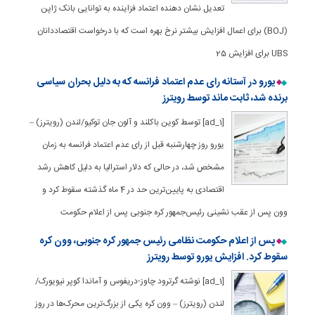
تعدیل نشان دهنده اعتماد فزاینده به توانایی بانک ژاپن
(BOJ) برای اعمال افزایش بیشتر نرخ بهره است که با درخواست اقتصاددانان
UBS برای افزایش 25
یورو در آستانه رای عدم اعتماد فرانسه که به دلیل بحران سیاسی
برنده شد، ثابت ماند توسط رویترز
[ad_1] توسط کوین باکلند و آلون جان توکیو/لندن (رویترز) –
یورو روز چهارشنبه قبل از رای عدم اعتماد فرانسه به زمان
مشخص شد، در حالی که دلار استرالیا به دلیل کاهش رشد
اقتصادی به پایین‌ترین حد در 4 ماه گذشته سقوط کرد و
وون پس از عقب نشینی رئیس‌جمهور کره جنوبی پس از اعلام حکومت
پس از اعلام حکومت نظامی رئیس جمهور کره جنوبی، وون کره
سقوط کرد. افزایش یورو توسط رویترز
[ad_1] نوشته گرترود چاوز-دریفوس و آماندا کوپر نیویورک/
لندن (رویترز) – وون کره یکی از بزرگ‌ترین محرک‌ها در روز