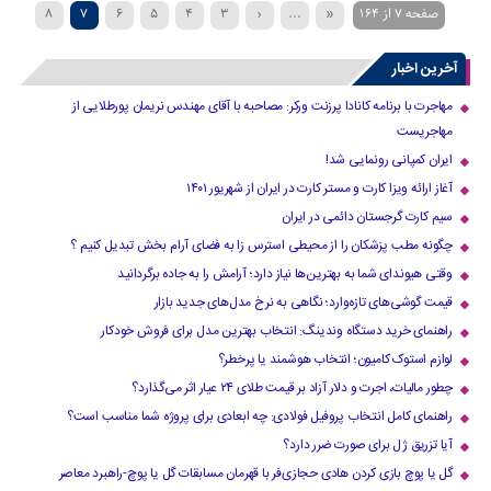
صفحه 7 از 164
«
...
‹
3
4
5
6
7
8
...
40
30
20
›
12
11
10
9
آخرین اخبار
»
مهاجرت با برنامه کانادا پرزنت ورکر: مصاحبه با آقای مهندس نریمان پورطلایی از
مهاجریست
ایران کمپانی رونمایی شد!
آغاز ارائه ویزا کارت و مستر کارت در ایران از شهریور ۱۴۰۱
سیم کارت گرجستان دائمی در ایران
چگونه مطب پزشکان را از محیطی استرس زا به فضای آرام بخش تبدیل کنیم ؟
وقتی هیوندای شما به بهترین‌ها نیاز دارد؛ آرامش را به جاده برگردانید
قیمت گوشی‌های تازه‌وارد؛ نگاهی به نرخ مدل‌های جدید بازار
راهنمای خرید دستگاه وندینگ: انتخاب بهترین مدل برای فروش خودکار
لوازم استوک کامیون؛ انتخاب هوشمند یا پرخطر؟
چطور مالیات، اجرت و دلار آزاد بر قیمت طلای ۲۴ عیار اثر می‌گذارد؟
راهنمای کامل انتخاب پروفیل فولادی: چه ابعادی برای پروژه شما مناسب است؟
آیا تزریق ژل برای صورت ضرر دارد​؟
گل یا پوچ بازی کردن هادی حجازی‌فر با قهرمان مسابقات گل یا پوچ-راهبرد معاصر