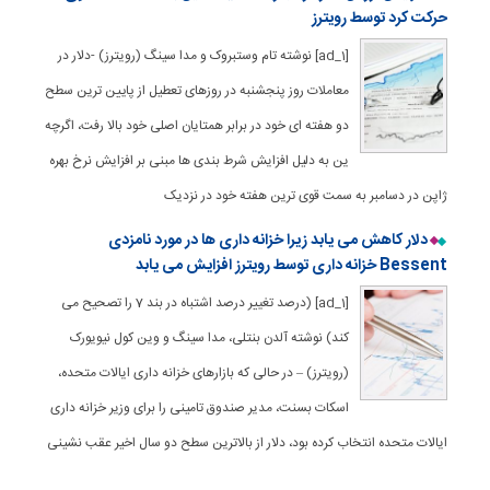
حرکت کرد توسط رویترز
[ad_1] نوشته تام وستبروک و مدا سینگ (رویترز) -دلار در
معاملات روز پنجشنبه در روزهای تعطیل از پایین ترین سطح
دو هفته ای خود در برابر همتایان اصلی خود بالا رفت، اگرچه
ین به دلیل افزایش شرط بندی ها مبنی بر افزایش نرخ بهره
ژاپن در دسامبر به سمت قوی ترین هفته خود در نزدیک
دلار کاهش می یابد زیرا خزانه داری ها در مورد نامزدی
Bessent خزانه داری توسط رویترز افزایش می یابد
[ad_1] (درصد تغییر درصد اشتباه در بند 7 را تصحیح می
کند) نوشته آلدن بنتلی، مدا سینگ و وین کول نیویورک
(رویترز) – در حالی که بازارهای خزانه داری ایالات متحده،
اسکات بسنت، مدیر صندوق تامینی را برای وزیر خزانه داری
ایالات متحده انتخاب کرده بود، دلار از بالاترین سطح دو سال اخیر عقب نشینی