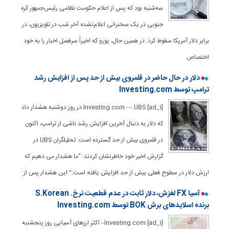
سه‌شنبه بود که پس از اعلام حکومت نظامی رئیس‌جمهور کره
جنوبی در یک سخنرانی اعلام‌نشده آخر شب در تلویزیون، در
برابر دلار آمریکا سقوط کرد. در همین حال، یورو که اخیراً سرفصل اخبار را به خود
اختصاص
دلار در حال حاضر در قلمروی بیش از حد پس از افزایش رشد
ترامپ توسط Investing.com
[ad_1] Investing.com — UBS در روز دوشنبه هشدار داد
که دلار به دنبال آخرین افزایش رشد ناشی از ترامپ، اکنون
در قلمروی بیش از حد گسترده است. تحلیلگران UBS در
گزارش اخیر خود خاطرنشان کردند: “ما هشدار می دهیم که
ارزش دلار در سطوح فعلی بیش از حد افزایش یافته است.” این هشدار پس از
آسیا FX لغزش، دلار ثابت در عدم قطعیت نرخ. S.Korean
برنده اسلایدهای برش BOK توسط Investing.com
[ad_1] Investing.com– اکثر ارزهای آسیایی روز پنجشنبه