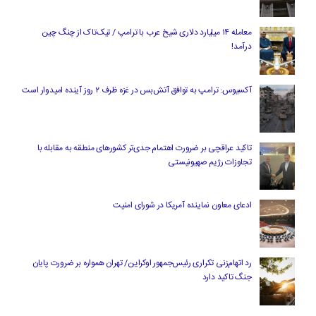
معامله ۱۴ میلیارد دلاری شیخ عرب با ترامپ / تیک‌تاک از چنگ چین
درآمد!
آکسیوس: ترامپ به توافق آتش‌بس در غزه ظرف ۲ روز آینده امیدوار است
تاکید عراقچی بر ضرورت اهتمام جدی‌تر کشورهای منطقه به مقابله با
تجاوزات رژیم صهیونیستی
ادعای معاون نماینده آمریکا در شورای امنیت
رد اتهام‌زنی تکراری رئیس‌جمهور اوکراین/ تهران همواره بر ضرورت پایان
جنگ تاکید دارد