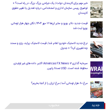
خبر مهم برای کارمندان دولت/ یک جراحی بزرگ بزرگ در راه است؟ +
توضیح رییس سازمان اداری و استخدامی درباره تعدیل یا تغییر حقوق
کارمندان
قیمت جدید دلار، یورو و سایر ارزها ۱۲ مهر ۱۴۰۴/ تکان چهار هزار تومانی
یورو ثبت شد
نرخ جدید لاستیک خودرو اعلام شد/ قیمت لاستیک پراید، پژو و سمند
چه تغییری کرد؟ + جدول
سرمایه گذاری Americas FX News 3 اکتبر: داده های غیر تولیدی
مخلوط شده است. USD عمدتا پایین.
مرغ ۸۰ هزار تومانی آمد/ مرغ ارزان را از کجا بخریم؟
جدید
محبوب