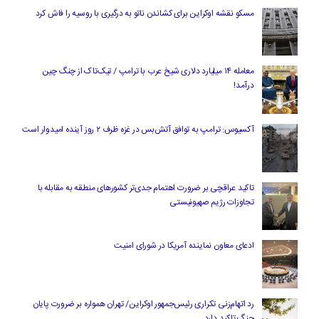
مسکو نقشه اوکراین برای کشاندن ناتو به درگیری با روسیه را فاش کرد
معامله ۱۴ میلیارد دلاری شیخ عرب با ترامپ / تیک‌تاک از چنگ چین
درآمد!
آکسیوس: ترامپ به توافق آتش‌بس در غزه ظرف ۲ روز آینده امیدوار است
تاکید عراقچی بر ضرورت اهتمام جدی‌تر کشورهای منطقه به مقابله با
تجاوزات رژیم صهیونیستی
ادعای معاون نماینده آمریکا در شورای امنیت
رد اتهام‌زنی تکراری رئیس‌جمهور اوکراین/ تهران همواره بر ضرورت پایان
جنگ تاکید دارد