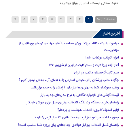
تعهد سختی نیست ، اما بازار اوراق بهادار به
صفحه 1 از 50
1
2
3
4
5
6
7
8
9
»
...
40
30
20
›
10
آخرین اخبار
مهاجرت با برنامه کانادا پرزنت ورکر: مصاحبه با آقای مهندس نریمان پورطلایی از
مهاجریست
ایران کمپانی رونمایی شد!
آغاز ارائه ویزا کارت و مستر کارت در ایران از شهریور ۱۴۰۱
سیم کارت گرجستان دائمی در ایران
چگونه مطب پزشکان را از محیطی استرس زا به فضای آرام بخش تبدیل کنیم ؟
وقتی هیوندای شما به بهترین‌ها نیاز دارد؛ آرامش را به جاده برگردانید
قیمت گوشی‌های تازه‌وارد؛ نگاهی به نرخ مدل‌های جدید بازار
راهنمای خرید دستگاه وندینگ: انتخاب بهترین مدل برای فروش خودکار
لوازم استوک کامیون؛ انتخاب هوشمند یا پرخطر؟
چطور مالیات، اجرت و دلار آزاد بر قیمت طلای ۲۴ عیار اثر می‌گذارد؟
راهنمای کامل انتخاب پروفیل فولادی: چه ابعادی برای پروژه شما مناسب است؟