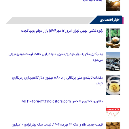
اخبار اقتصادی
رکوردشکنی بورس تهران امروز ۱۲ مهر ۱۴۰۴| بازار سهام رونق گرفت
زخم کاری دلار به بازار خودرو/ نادری: تنها در این حالت قیمت خودرو نزولی
می‌شود
مقامات تایلندی ملی پرتغالی را با 580 میلیون دلار کلاهبرداری رمزنگاری
کردند
بالاترین کمترین شاخص MT4 – forexmt4indicators.com
قیمت جدید طلا و سکه ۱۲ مهرماه ۱۴۰۴/ قیمت سکه بهار آزادی ۱۰ میلیون