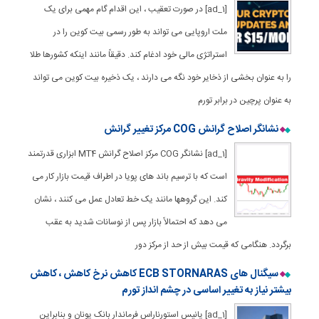
[ad_1] در صورت تعقیب ، این اقدام گام مهمی برای یک
ملت اروپایی می تواند به طور رسمی بیت کوین را در
استراتژی مالی خود ادغام کند. دقیقاً مانند اینکه کشورها طلا
را به عنوان بخشی از ذخایر خود نگه می دارند ، یک ذخیره بیت کوین می تواند
به عنوان پرچین در برابر تورم
نشانگر اصلاح گرانش COG مرکز تغییر گرانش
[ad_1] نشانگر COG مرکز اصلاح گرانش MT4 ابزاری قدرتمند
است که با ترسیم باند های پویا در اطراف قیمت بازار کار می
کند. این گروهها مانند یک خط تعادل عمل می کنند ، نشان
می دهد که احتمالاً بازار پس از نوسانات شدید به عقب
برگردد. هنگامی که قیمت بیش از حد از مرکز دور
سیگنال های ECB STORNARAS کاهش نرخ کاهش ، کاهش
بیشتر نیاز به تغییر اساسی در چشم انداز تورم
[ad_1] یانیس استورناراس فرماندار بانک یونان و بنابراین