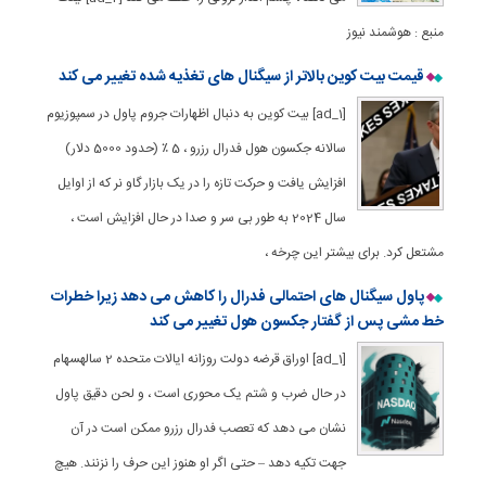
منبع : هوشمند نیوز
قیمت بیت کوین بالاتر از سیگنال های تغذیه شده تغییر می کند
[ad_1] بیت کوین به دنبال اظهارات جروم پاول در سمپوزیوم
سالانه جکسون هول فدرال رزرو ، 5 ٪ (حدود 5000 دلار)
افزایش یافت و حرکت تازه را در یک بازار گاو نر که از اوایل
سال 2024 به طور بی سر و صدا در حال افزایش است ،
مشتعل کرد. برای بیشتر این چرخه ،
پاول سیگنال های احتمالی فدرال را کاهش می دهد زیرا خطرات
خط مشی پس از گفتار جکسون هول تغییر می کند
[ad_1] اوراق قرضه دولت روزانه ایالات متحده 2 سالهسهام
در حال ضرب و شتم یک محوری است ، و لحن دقیق پاول
نشان می دهد که تعصب فدرال رزرو ممکن است در آن
جهت تکیه دهد – حتی اگر او هنوز این حرف را نزنند. هیچ