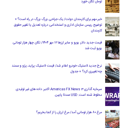
تومان تکان خورد
خبر مهم برای کارمندان دولت/ یک جراحی بزرگ بزرگ در راه است؟ +
توضیح رییس سازمان اداری و استخدامی درباره تعدیل یا تغییر حقوق
کارمندان
قیمت جدید دلار، یورو و سایر ارزها ۱۲ مهر ۱۴۰۴/ تکان چهار هزار تومانی
یورو ثبت شد
نرخ جدید لاستیک خودرو اعلام شد/ قیمت لاستیک پراید، پژو و سمند
چه تغییری کرد؟ + جدول
سرمایه گذاری Americas FX News 3 اکتبر: داده های غیر تولیدی
مخلوط شده است. USD عمدتا پایین.
مرغ ۸۰ هزار تومانی آمد/ مرغ ارزان را از کجا بخریم؟