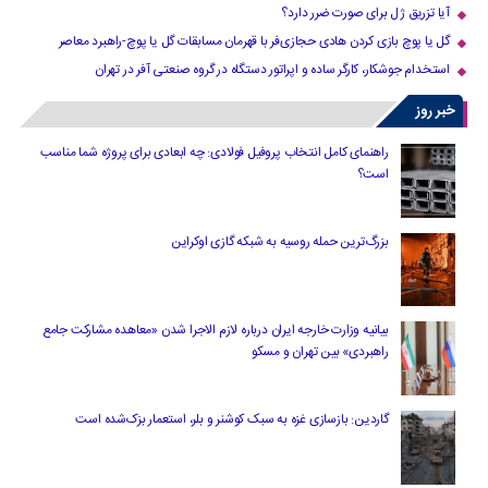
آیا تزریق ژل برای صورت ضرر دارد​؟
گل یا پوچ بازی کردن هادی حجازی‌فر با قهرمان مسابقات گل یا پوچ-راهبرد معاصر
استخدام جوشکار، کارگر ساده و اپراتور دستگاه در گروه صنعتی آفر در تهران
خبر روز
راهنمای کامل انتخاب پروفیل فولادی: چه ابعادی برای پروژه شما مناسب
است؟
بزرگ‌ترین حمله روسیه به شبکه گازی اوکراین
بیانیه وزارت خارجه ایران درباره لازم‌ الاجرا شدن «معاهده مشارکت جامع
راهبردی» بین تهران و مسکو
گاردین: بازسازی غزه به سبک کوشنر و بلر، استعمار بزک‌شده است