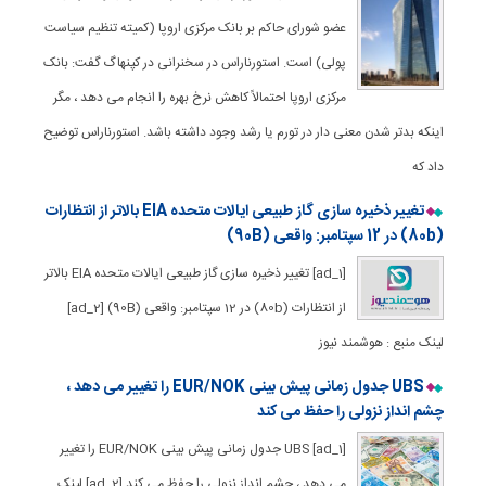
عضو شورای حاکم بر بانک مرکزی اروپا (کمیته تنظیم سیاست
پولی) است. استورناراس در سخنرانی در کپنهاگ گفت: بانک
مرکزی اروپا احتمالاً کاهش نرخ بهره را انجام می دهد ، مگر
اینکه بدتر شدن معنی دار در تورم یا رشد وجود داشته باشد. استورناراس توضیح
داد که
تغییر ذخیره سازی گاز طبیعی ایالات متحده EIA بالاتر از انتظارات
(80b) در 12 سپتامبر: واقعی (90B)
[ad_1] تغییر ذخیره سازی گاز طبیعی ایالات متحده EIA بالاتر
از انتظارات (80b) در 12 سپتامبر: واقعی (90B) [ad_2]
لینک منبع : هوشمند نیوز
UBS جدول زمانی پیش بینی EUR/NOK را تغییر می دهد ،
چشم انداز نزولی را حفظ می کند
[ad_1] UBS جدول زمانی پیش بینی EUR/NOK را تغییر
می دهد ، چشم انداز نزولی را حفظ می کند [ad_2] لینک