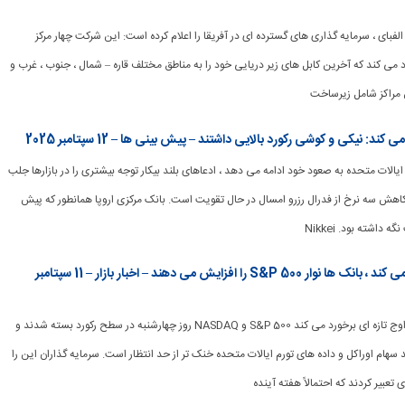
 از الفبای ، سرمایه گذاری های گسترده ای در آفریقا را اعلام کرده است: این شرکت چهار مرکز
می کند که آخرین کابل های زیر دریایی خود را به مناطق مختلف قاره – شمال ، جنوب ، غرب و
مراکز شامل زیرساخت
 نیکی و کوشی رکورد بالایی داشتند – پیش بینی ها – 12 سپتامبر 2025
تورم ایالات متحده به صعود خود ادامه می دهد ، ادعاهای بلند بیکار توجه بیشتری را در بازارها جلب
 کاهش سه نرخ از فدرال رزرو امسال در حال تقویت است. بانک مرکزی اروپا همانطور که پیش
Oracle سودهای فنی را تقویت می کند ، بانک ها نوار S&P 500 را افزایش می دهند – اخبار بازار – 11 سپتامبر
[ad_1] وال استریت به اوج تازه ای برخورد می کند S&P 500 و NASDAQ روز چهارشنبه در سطح رکورد بسته شدند و
 سهام اوراکل و داده های تورم ایالات متحده خنک تر از حد انتظار است. سرمایه گذاران این را
تعبیر کردند که احتمالاً هفته آینده