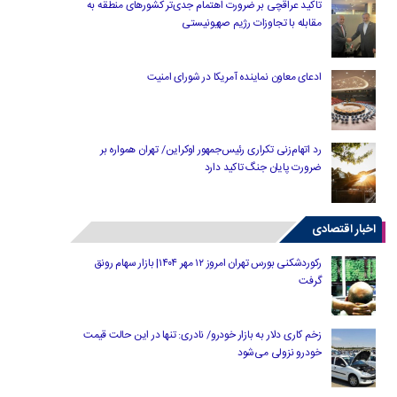
تاکید عراقچی بر ضرورت اهتمام جدی‌تر کشورهای منطقه به
مقابله با تجاوزات رژیم صهیونیستی
ادعای معاون نماینده آمریکا در شورای امنیت
رد اتهام‌زنی تکراری رئیس‌جمهور اوکراین/ تهران همواره بر
ضرورت پایان جنگ تاکید دارد
اخبار اقتصادی
رکوردشکنی بورس تهران امروز ۱۲ مهر ۱۴۰۴| بازار سهام رونق
گرفت
زخم کاری دلار به بازار خودرو/ نادری: تنها در این حالت قیمت
خودرو نزولی می‌شود