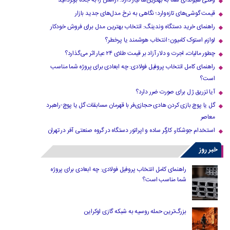
وقتی هیوندای شما به بهترین‌ها نیاز دارد؛ آرامش را به جاده برگردانید
قیمت گوشی‌های تازه‌وارد؛ نگاهی به نرخ مدل‌های جدید بازار
راهنمای خرید دستگاه وندینگ: انتخاب بهترین مدل برای فروش خودکار
لوازم استوک کامیون؛ انتخاب هوشمند یا پرخطر؟
چطور مالیات، اجرت و دلار آزاد بر قیمت طلای ۲۴ عیار اثر می‌گذارد؟
راهنمای کامل انتخاب پروفیل فولادی: چه ابعادی برای پروژه شما مناسب
است؟
آیا تزریق ژل برای صورت ضرر دارد​؟
گل یا پوچ بازی کردن هادی حجازی‌فر با قهرمان مسابقات گل یا پوچ-راهبرد
معاصر
استخدام جوشکار، کارگر ساده و اپراتور دستگاه در گروه صنعتی آفر در تهران
خبر روز
راهنمای کامل انتخاب پروفیل فولادی: چه ابعادی برای پروژه
شما مناسب است؟
بزرگ‌ترین حمله روسیه به شبکه گازی اوکراین