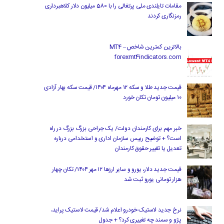
مقامات تایلندی ملی پرتغالی را با 580 میلیون دلار کلاهبرداری
رمزنگاری کردند
بالاترین کمترین شاخص MT4 –
forexmt4indicators.com
قیمت جدید طلا و سکه ۱۲ مهرماه ۱۴۰۴/ قیمت سکه بهار آزادی
۱۰ میلیون تومان تکان خورد
خبر مهم برای کارمندان دولت/ یک جراحی بزرگ بزرگ در راه
است؟ + توضیح رییس سازمان اداری و استخدامی درباره
تعدیل یا تغییر حقوق کارمندان
قیمت جدید دلار، یورو و سایر ارزها ۱۲ مهر ۱۴۰۴/ تکان چهار
هزار تومانی یورو ثبت شد
نرخ جدید لاستیک خودرو اعلام شد/ قیمت لاستیک پراید،
پژو و سمند چه تغییری کرد؟ + جدول