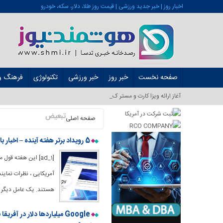
اخبار روز | خبر جدید ورزشی | قیمت روز طلا، دلار، سکه، خودرو
صفحه نخست
خبر روز
خبر ورزشی
تکنولوژی
فرهنگ و 
آغاز ارائه ویزا کارت و مستر کارت در ایرا_
تبعیض
صفحه اصلی
5 رویداد برتر هفته آینده – اخبار بازار – 22 سپتامبر 2025
[ad_1] این هفته ق
هستند. یک عامل دیگر توجه ، رکورد 