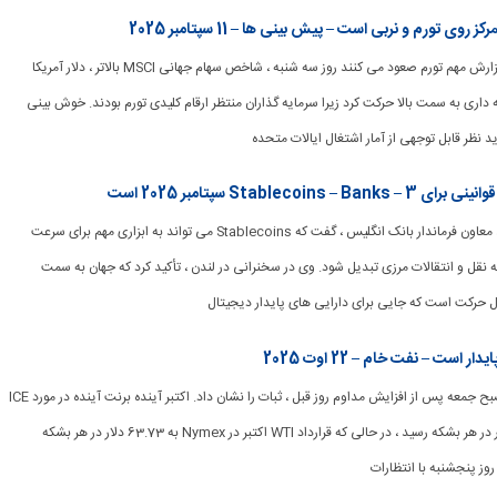
[ad_1] بازارها پیش از گزارش مهم تورم صعود می کنند روز سه شنبه ، شاخص سهام جهانی MSCI بالاتر ، دلار آمریکا
 داری به سمت بالا حرکت کرد زیرا سرمایه گذاران منتظر ارقام کلیدی تورم بودند. خوش بینی
د نظر قابل توجهی از آمار اشتغال ایالات متحده
Stable سپتامبر 2025 است
[ad_1] سارا Breeden ، معاون فرماندار بانک انگلیس ، گفت که Stablecoins می تواند به ابزاری مهم برای سرعت
قل و انتقالات مرزی تبدیل شود. وی در سخنرانی در لندن ، تأکید کرد که جهان به سمت
ل حرکت است که جایی برای دارایی های پایدار دیجیتال
است – نفت خام – 22 اوت 2025
[ad_1] قیمت نفت در صبح جمعه پس از افزایش مداوم روز قبل ، ثبات را نشان داد. اکتبر آینده برنت آینده در مورد ICE
Futures به 67.87 دلار در هر بشکه رسید ، در حالی که قرارداد WTI اکتبر در Nymex به 63.73 دلار در هر بشکه
روز پنجشنبه با انتظارات