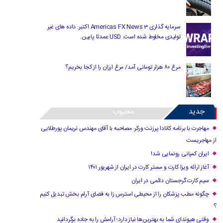
سرمایه گذاری Americas FX News 3 اکتبر: داده های غیر
تولیدی مخلوط شده است. USD عمدتا پایین.
مرغ ۸۰ هزار تومانی آمد/ مرغ ارزان را از کجا بخریم؟
جدید
محبوب
مهاجرت با برنامه کانادا پرزنت ورکر: مصاحبه با آقای مهندس نریمان پورطلایی
از مهاجریست
ایران کمپانی رونمایی شد!
آغاز ارائه ویزا کارت و مستر کارت در ایران از شهریور ۱۴۰۱
سیم کارت گرجستان دائمی در ایران
چگونه مطب پزشکان را از محیطی استرس زا به فضای آرام بخش تبدیل کنیم
؟
وقتی هیوندای شما به بهترین‌ها نیاز دارد؛ آرامش را به جاده برگردانید