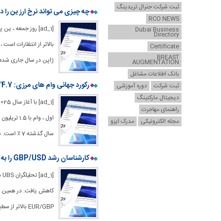
ثبت شرکت جنرال تریدینگ
چه چیزی می تواند نرخ ارز ین را در برابر د
RCO NEWS
[ad_1] روز جمعه ،
Dubai Business
Directory
بالاتر از انتظارات است
Certificate
BREAST
ژاپن در سال جاری شده 
AUGMENTATION
بانک اطلاعات مشاغل
رکورد جهانی وام های مرزی: 34.7 تریلیون دلار تا سال 2025 – اخبار بازار – 7 اوت 2025
ثبت شرکت
دوره آموزشی
دیجیتال مارکتینگ
راهنمای مهاجرت
مجله الکترونیکی
مدرک ایزو
سال گذشته 7 ٪ است. سهم
کارشناسان رشد GBP/USD را به 1.40 تا اواسط سال 2026 پیش بینی می کنند – پیش بینی – 6 اوت 2025
[1
کاهش یافت. در همین زما
EUR/GBP بالاتر از سطح 0.86 شد. کارشناسان این بانک گزارش می دهند