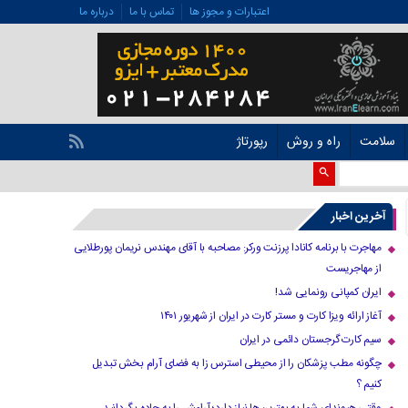
اعتبارات و مجوز ها
تماس با ما
درباره ما
سلامت
راه و روش
رپورتاژ
آخرین اخبار
مهاجرت با برنامه کانادا پرزنت ورکر: مصاحبه با آقای مهندس نریمان پورطلایی
از مهاجریست
ایران کمپانی رونمایی شد!
آغاز ارائه ویزا کارت و مستر کارت در ایران از شهریور ۱۴۰۱
سیم کارت گرجستان دائمی در ایران
چگونه مطب پزشکان را از محیطی استرس زا به فضای آرام بخش تبدیل
کنیم ؟