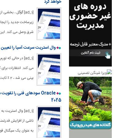
خواهد کرد
[ad_1] گوگل ، بخشی
زیرساخت جدید را ایجاد 
شرق وصل می کند. این 
وال استریت سرعت آسیا را تعیین می کند:
[ad_1] در حالی که 
می کند. انتظارات برای
بینی می شد ، 2 ٪ ثابت نگه داشته بود. Nikkei
2025
ناشی از افزایش قدرتمند
به عنوان یک سیگنال قوی 