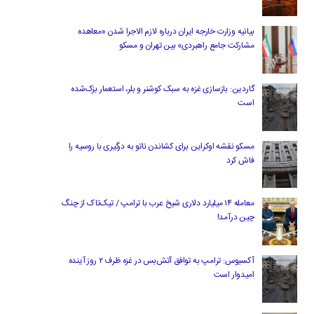
بیانیه وزارت خارجه ایران درباره لازم‌ الاجرا شدن «معاهده
مشارکت جامع راهبردی» بین تهران و مسکو
گاردین: بازسازی غزه به سبک کوشنر و بلر، استعمار بزک‌شده
است
مسکو نقشه اوکراین برای کشاندن ناتو به درگیری با روسیه را
فاش کرد
معامله ۱۴ میلیارد دلاری شیخ عرب با ترامپ / تیک‌تاک از چنگ
چین درآمد!
آکسیوس: ترامپ به توافق آتش‌بس در غزه ظرف ۲ روز آینده
امیدوار است