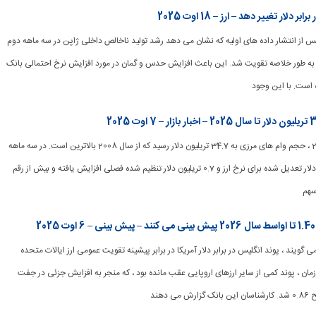
لار تغییر دهد – ارز – 18 اوت 2025
 ین پس از انتشار داده های اولیه که نشان می دهد رشد تولید ناخالص داخلی ژاپن در سه ماهه دوم
 ، به طور خلاصه تقویت شد. این باعث افزایش حدس و گمان در مورد افزایش نرخ احتمالی بانک
است. با این وجود
[ad_1] با آغاز سال 2025 ، حجم وام های مرزی به 34.7 تریلیون دلار رسید که از سال 2008 بالاترین است. در سه ماهه
اول ، وام با 1.5 تریلیون دلار تعدیل شده برای نرخ ارز و 0.7 تریلیون دلار تنظیم شده فصلی افزایش یافته و بیش از رقم
ad_] تحلیلگران UBS می گویند ، پوند انگلیس در برابر دلار آمریکا در برابر پیشینه تقویت عمومی ارز ایالات متحده
ن ، پوند کمی از سایر ارزهای اروپایی عقب مانده بود ، که منجر به افزایش جزئی در جفت