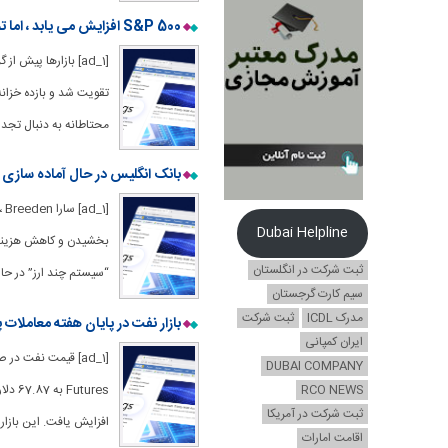
S&P 500 افزایش می یابد ، اما تمرکز روی تورم و نربی است – پیش بینی ها – 11 سپتامبر 2025
تقویت شد و بازده خزانه
محتاطانه به دنبال تجدی
بانک انگلیس در حال آماده سازی قوانینی برای coins – Banks – 3
Dubai Helpline
بخشیدن و کاهش هزینه ن
ثبت شرکت در انگلستان
“سیستم چند ارز” در حا
سیم کارت گرجستان
مدرک ICDL
ثبت شرکت
بازار نفت در پایان هفته معاملات پایدار 
ایران کمپانی
DUBAI COMPANY
RCO NEWS
ثبت شرکت در آمریکا
افزایش یافت. این بازار 
اقامت امارات