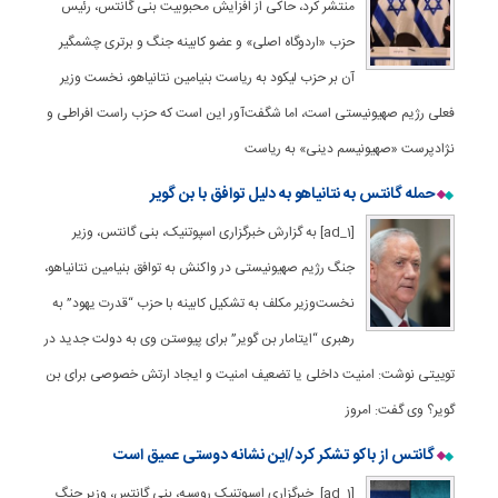
منتشر کرد، حاکی از افزایش محبوبیت بنی گانتس، رئیس
حزب «اردوگاه اصلی» و عضو کابینه جنگ و برتری چشمگیر
آن بر حزب لیکود به ریاست بنیامین نتانیاهو، نخست وزیر
فعلی رژیم صهیونیستی است، اما شگفت‌آور این است که حزب راست افراطی و
نژادپرست «صهیونیسم دینی» به ریاست
حمله گانتس به نتانیاهو به دلیل توافق با بن گویر
[ad_1] به گزارش خبرگزاری اسپوتنیک، بنی گانتس، وزیر
جنگ رژیم صهیونیستی در واکنش به توافق بنیامین نتانیاهو،
نخست‌وزیر مکلف به تشکیل کابینه با حزب “قدرت یهود” به
رهبری “ایتامار بن گویر” برای پیوستن وی به دولت جدید در
توییتی نوشت: امنیت داخلی یا تضعیف امنیت و ایجاد ارتش خصوصی برای بن
گویر؟ وی گفت: امروز
گانتس از باکو تشکر کرد/این نشانه دوستی عمیق است
[ad_1] خبرگزاری اسپوتنیک روسیه، بنی گانتس، وزیر جنگ