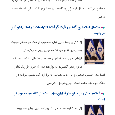
بعد از جنگ برای حفظ آزادی عملیاتی، مناطقی از نوار غزه را
مصادره می‌کند. به نقل از خبرگزاری فلسطینی سما، وی تکذیب کرد که اختلافات
داخلی
احتمال استعفای گانتس قوت گرفت/ اعتراضات علیه نتانیاهو آغاز
می‌شود
[ad_1] روزنامه عبری زبان «معاریو» نوشت، در محافل نزدیک
به بنیامین نتانیاهو، نخست‌وزیر رژیم صهیونیستی
ارزیابی‌های بدبینانه‌ای در خصوص احتمال بازگشت به یک
مانور زمینی گسترده در نوار غزه پس از اجرای قرارداد تبادل
اسرا میان جنبش حماس و این رژیم همزمان با برقراری آتش‌بسی موقت در
جنگ علیه غزه، حاکم است. اجرای توافق آتش‌بس
گانتس حتی در میان طرفداران حزب لیکود از نتانیاهو محبوب‌تر
است
[ad_1] نتایج نظرسنجی که روزنامه عبری زبان «معاریو»