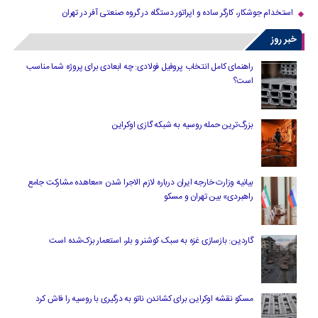
استخدام جوشکار، کارگر ساده و اپراتور دستگاه در گروه صنعتی آفر در تهران
خبر روز
راهنمای کامل انتخاب پروفیل فولادی: چه ابعادی برای پروژه شما مناسب
است؟
بزرگ‌ترین حمله روسیه به شبکه گازی اوکراین
بیانیه وزارت خارجه ایران درباره لازم‌ الاجرا شدن «معاهده مشارکت جامع
راهبردی» بین تهران و مسکو
گاردین: بازسازی غزه به سبک کوشنر و بلر، استعمار بزک‌شده است
مسکو نقشه اوکراین برای کشاندن ناتو به درگیری با روسیه را فاش کرد