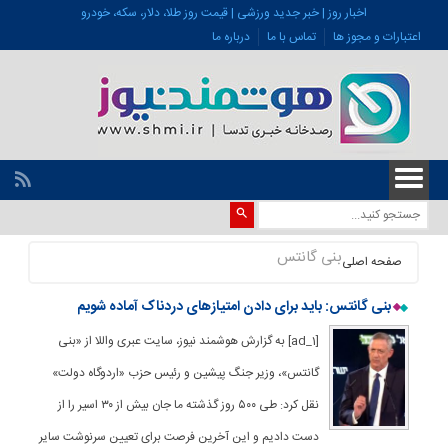
اخبار روز | خبر جدید ورزشی | قیمت روز طلا، دلار، سکه، خودرو
اعتبارات و مجوز ها
تماس با ما
درباره ما
بنی گانتس
صفحه اصلی
بنی گانتس: باید برای دادن امتیازهای دردناک آماده شویم
[ad_1] به گزارش هوشمند نیوز، سایت عبری واللا از «بنی
گانتس»، وزیر جنگ پیشین و رئیس حزب «اردوگاه دولت»
نقل کرد: طی ۵۰۰ روز گذشته ما جان بیش از ۳۰ اسیر را از
دست دادیم و این آخرین فرصت برای تعیین سرنوشت سایر