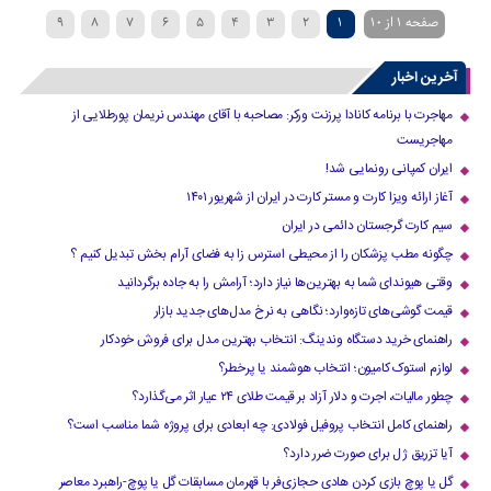
صفحه 1 از 10
1
2
3
4
5
6
7
8
9
›
10
آخرین اخبار
مهاجرت با برنامه کانادا پرزنت ورکر: مصاحبه با آقای مهندس نریمان پورطلایی از
مهاجریست
ایران کمپانی رونمایی شد!
آغاز ارائه ویزا کارت و مستر کارت در ایران از شهریور ۱۴۰۱
سیم کارت گرجستان دائمی در ایران
چگونه مطب پزشکان را از محیطی استرس زا به فضای آرام بخش تبدیل کنیم ؟
وقتی هیوندای شما به بهترین‌ها نیاز دارد؛ آرامش را به جاده برگردانید
قیمت گوشی‌های تازه‌وارد؛ نگاهی به نرخ مدل‌های جدید بازار
راهنمای خرید دستگاه وندینگ: انتخاب بهترین مدل برای فروش خودکار
لوازم استوک کامیون؛ انتخاب هوشمند یا پرخطر؟
چطور مالیات، اجرت و دلار آزاد بر قیمت طلای ۲۴ عیار اثر می‌گذارد؟
راهنمای کامل انتخاب پروفیل فولادی: چه ابعادی برای پروژه شما مناسب است؟
آیا تزریق ژل برای صورت ضرر دارد​؟
گل یا پوچ بازی کردن هادی حجازی‌فر با قهرمان مسابقات گل یا پوچ-راهبرد معاصر