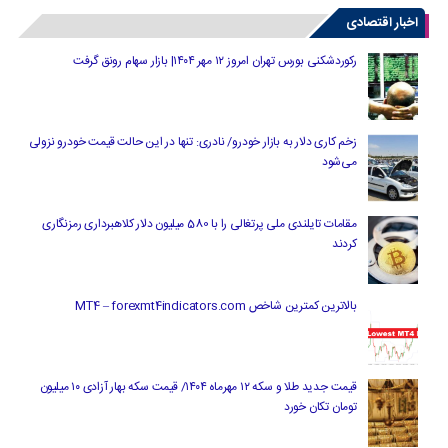
اخبار اقتصادی
رکوردشکنی بورس تهران امروز ۱۲ مهر ۱۴۰۴| بازار سهام رونق گرفت
زخم کاری دلار به بازار خودرو/ نادری: تنها در این حالت قیمت خودرو نزولی
می‌شود
مقامات تایلندی ملی پرتغالی را با 580 میلیون دلار کلاهبرداری رمزنگاری
کردند
بالاترین کمترین شاخص MT4 – forexmt4indicators.com
قیمت جدید طلا و سکه ۱۲ مهرماه ۱۴۰۴/ قیمت سکه بهار آزادی ۱۰ میلیون
تومان تکان خورد