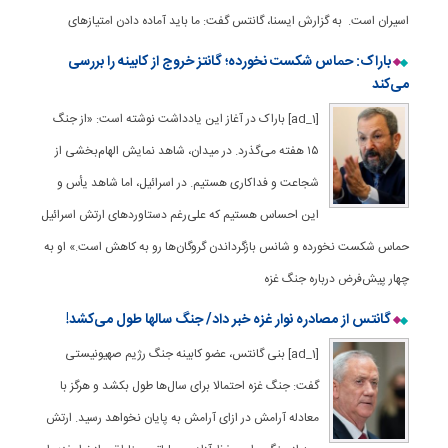
اسیران است. به گزارش ایسنا، گانتس گفت: ما باید آماده دادن امتیازهای
باراک: حماس شکست نخورده؛ گانتز خروج از کابینه را بررسی
می‌کند
[ad_1] باراک در آغاز این یادداشت نوشته است: «از جنگ
۱۵ هفته می‌گذرد. در میدان، شاهد نمایش الهام‌بخشی از
شجاعت و فداکاری هستیم. در اسرائیل، اما شاهد یأس و
این احساس هستیم که علی‌رغم دستاوردهای ارتش اسرائیل
حماس شکست نخورده و شانس بازگرداندن گروگان‌ها رو به کاهش است.» او به
چهار پیش‌فرض درباره جنگ غزه
گانتس از مصادره نوار غزه خبر داد/ جنگ سالها طول می‌کشد!
[ad_1] بنی گانتس، عضو کابینه جنگ رژیم صهیونیستی
گفت: جنگ غزه احتمالا برای سال‌ها طول بکشد و هرگز با
معادله آرامش در ازای آرامش به پایان نخواهد رسید. ارتش