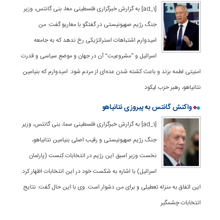
[ad_1] به گزارش خبرگزاری فلسطینی معا، بنی گانتس، وزیر
جنگ رژیم صهیونیستی در گفتگو با معاریو گفت: من
امیدوارم اشتباهات استراتژیکی رخ ندهد که به جامعه
اسرائیل و “مشروعیت” آن در جهان و موضع سیاسی و قدرت
امنیتی لطمه بزند و باعث کشته شدن عده‌ای از مردم شود. امیدوارم که بنیامین
نتانیاهو، رهبر حزب لیکود
واکنش گانتس به پیروزی نتانیاهو
[ad_1] به گزارش خبرگزاری فلسطینی سما، بنی گانتس، وزیر
جنگ رژیم صهیونیستی و رقیب اصلی بنیامین نتانیاهو،
نخست وزیر اسبق این رژیم در انتخابات کِنست (پارلمان
اسرائیل) با اشاره به شکست خود در این انتخابات اظهار کرد:
این اتفاق به منزله تعطیلی و برای من دشوار است. وی با این حال گفت: نتایج
انتخابات چشمگیر