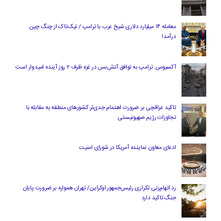
معامله ۱۴ میلیارد دلاری شیخ عرب با ترامپ / تیک‌تاک از چنگ چین
درآمد!
آکسیوس: ترامپ به توافق آتش‌بس در غزه ظرف ۲ روز آینده امیدوار است
تاکید عراقچی بر ضرورت اهتمام جدی‌تر کشورهای منطقه به مقابله با
تجاوزات رژیم صهیونیستی
ادعای معاون نماینده آمریکا در شورای امنیت
رد اتهام‌زنی تکراری رئیس‌جمهور اوکراین/ تهران همواره بر ضرورت پایان
جنگ تاکید دارد