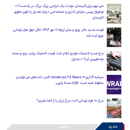
خبر مهم برای کارمندان دولت/ یک جراحی بزرگ بزرگ در راه است؟ +
توضیح رییس سازمان اداری و استخدامی درباره تعدیل یا تغییر حقوق
کارمندان
قیمت جدید دلار، یورو و سایر ارزها ۱۲ مهر ۱۴۰۴/ تکان چهار هزار تومانی
یورو ثبت شد
نرخ جدید لاستیک خودرو اعلام شد/ قیمت لاستیک پراید، پژو و سمند
چه تغییری کرد؟ + جدول
سرمایه گذاری Americas FX News 3 اکتبر: داده های غیر تولیدی
مخلوط شده است. USD عمدتا پایین.
مرغ ۸۰ هزار تومانی آمد/ مرغ ارزان را از کجا بخریم؟
جدید
محبوب