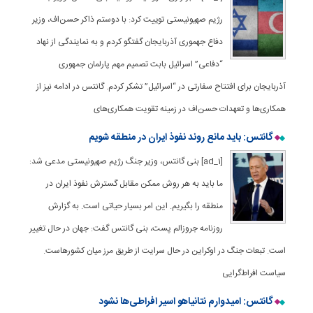
رژیم صهیونیستی توییت کرد: با دوستم ذاکر حسن‌اف، وزیر
دفاع جهموری آذربایجان گفتگو کردم و به نمایندگی از نهاد
“دفاعی” اسرائیل بابت تصمیم مهم پارلمان جمهوری
آذربایجان برای افتتاح سفارتی در “اسرائیل” تشکر کردم. گانتس در ادامه نیز از
همکاری‌ها و تعهدات حسن‌اف در زمینه تقویت همکاری‌های
گانتس: باید مانع روند نفوذ ایران در منطقه شویم
[ad_1] بنی گانتس، وزیر جنگ رژیم صهیونیستی مدعی شد:
ما باید به هر روش ممکن مقابل گسترش نفوذ ایران در
منطقه را بگیریم. این امر بسیار حیاتی است. به گزارش
روزنامه جروزالم پست، بنی گانتس گفت: جهان در حال تغییر
است. تبعات جنگ در اوکراین در حال سرایت از طریق مرز میان کشورهاست.
سیاست افراط‌گرایی
گانتس: امیدوارم نتانیاهو اسیر افراطی‌ها نشود