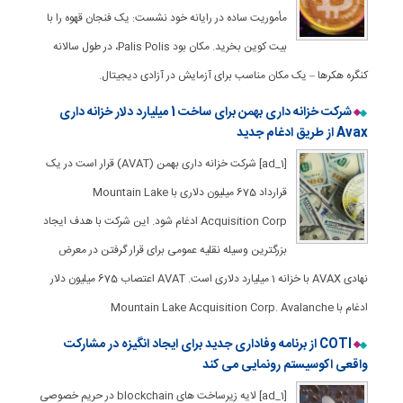
مأموریت ساده در رایانه خود نشست: یک فنجان قهوه را با
بیت کوین بخرید. مکان بود Palis Polis، در طول سالانه
کنگره هکرها – یک مکان مناسب برای آزمایش در آزادی دیجیتال.
شرکت خزانه داری بهمن برای ساخت 1 میلیارد دلار خزانه داری
Avax از طریق ادغام جدید
[ad_1] شرکت خزانه داری بهمن (AVAT) قرار است در یک
قرارداد 675 میلیون دلاری با Mountain Lake
Acquisition Corp ادغام شود. این شرکت با هدف ایجاد
بزرگترین وسیله نقلیه عمومی برای قرار گرفتن در معرض
نهادی AVAX با خزانه 1 میلیارد دلاری است. AVAT اعتصاب 675 میلیون دلار
ادغام با Mountain Lake Acquisition Corp. Avalanche
COTI از برنامه وفاداری جدید برای ایجاد انگیزه در مشارکت
واقعی اکوسیستم رونمایی می کند
[ad_1] لایه زیرساخت های blockchain در حریم خصوصی