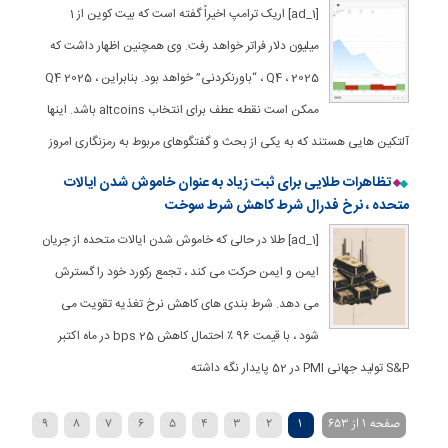
[ad_1] اریک ترامپ اخیراً گفته است که بیت کوین از 1
میلیون دلار فراتر خواهد رفت. وی همچنین اظهار داشت که
Q4 ، 2025 ، “باورنکردنی” خواهد بود. بنابراین ، Q4 2025
ممکن است نقطه عطف برای انتخاب altcoins باشد. اینها
آلتکین هایی هستند که به یکی از بحث و گفتگوهای مربوط به رمزنگاری امروز
تظاهرات طلایی برای ثبت زیاد به عنوان خاموش شدن ایالات
متحده ، نرخ فدرال شرط کاهش شرط سوخت
[ad_1] طلا در حالی که خاموش شدن ایالات متحده از جریان
ایمن و ایمن حرکت می کند ، تجمع رکورد خود را گسترش
می دهد. شرط بندی های کاهش نرخ تغذیه تقویت می
شود ، با قیمت 96 ٪ احتمال کاهش 25 bps در ماه اکتبر
S&P تولید جهانی PMI در 52 پایدار نگه داشته
صفحه 1 از 653
1
2
3
4
5
6
7
8
9