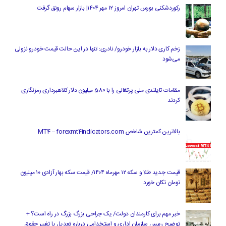
رکوردشکنی بورس تهران امروز ۱۲ مهر ۱۴۰۴| بازار سهام رونق گرفت
زخم کاری دلار به بازار خودرو/ نادری: تنها در این حالت قیمت خودرو نزولی
می‌شود
مقامات تایلندی ملی پرتغالی را با 580 میلیون دلار کلاهبرداری رمزنگاری
کردند
بالاترین کمترین شاخص MT4 – forexmt4indicators.com
قیمت جدید طلا و سکه ۱۲ مهرماه ۱۴۰۴/ قیمت سکه بهار آزادی ۱۰ میلیون
تومان تکان خورد
خبر مهم برای کارمندان دولت/ یک جراحی بزرگ بزرگ در راه است؟ +
توضیح رییس سازمان اداری و استخدامی درباره تعدیل یا تغییر حقوق