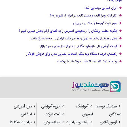
مهاجریست
ایران کمپانی رونمایی شد!
آغاز ارائه ویزا کارت و مستر کارت در ایران از شهریور ۱۴۰۱
سیم کارت گرجستان دائمی در ایران
چگونه مطب پزشکان را از محیطی استرس زا به فضای آرام بخش تبدیل کنیم ؟
وقتی هیوندای شما به بهترین‌ها نیاز دارد؛ آرامش را به جاده برگردانید
قیمت گوشی‌های تازه‌وارد؛ نگاهی به نرخ مدل‌های جدید بازار
راهنمای خرید دستگاه وندینگ: انتخاب بهترین مدل برای فروش خودکار
لوازم استوک کامیون؛ انتخاب هوشمند یا پرخطر؟
هلدینگ توسعه
آموزشگاه
جزوه آموزشی
دوره آموزشی
دهندگان
اصفهان
ثبت شرکت
اخذ ایزو
آزمون آنلاین
راهنمای مهاجرت
مجله خودرو
مهاجرت به کانادا