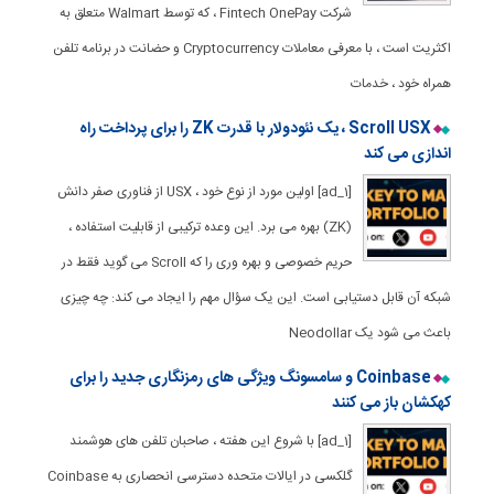
شرکت Fintech OnePay ، که توسط Walmart متعلق به
اکثریت است ، با معرفی معاملات Cryptocurrency و حضانت در برنامه تلفن
همراه خود ، خدمات
Scroll USX ، یک نئودولار با قدرت ZK را برای پرداخت راه
اندازی می کند
[ad_1] اولین مورد از نوع خود ، USX از فناوری صفر دانش
(ZK) بهره می برد. این وعده ترکیبی از قابلیت استفاده ،
حریم خصوصی و بهره وری را که Scroll می گوید فقط در
شبکه آن قابل دستیابی است. این یک سؤال مهم را ایجاد می کند: چه چیزی
باعث می شود یک Neodollar
Coinbase و سامسونگ ویژگی های رمزنگاری جدید را برای
کهکشان باز می کنند
[ad_1] با شروع این هفته ، صاحبان تلفن های هوشمند
گلکسی در ایالات متحده دسترسی انحصاری به Coinbase