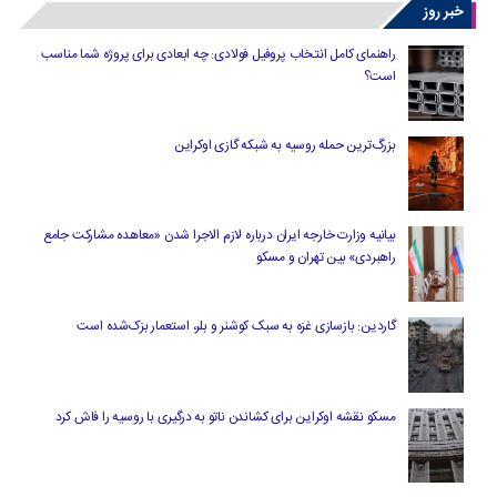
خبر روز
راهنمای کامل انتخاب پروفیل فولادی: چه ابعادی برای پروژه شما مناسب
است؟
بزرگ‌ترین حمله روسیه به شبکه گازی اوکراین
بیانیه وزارت خارجه ایران درباره لازم‌ الاجرا شدن «معاهده مشارکت جامع
راهبردی» بین تهران و مسکو
گاردین: بازسازی غزه به سبک کوشنر و بلر، استعمار بزک‌شده است
مسکو نقشه اوکراین برای کشاندن ناتو به درگیری با روسیه را فاش کرد