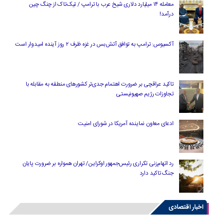
معامله ۱۴ میلیارد دلاری شیخ عرب با ترامپ / تیک‌تاک از چنگ چین
درآمد!
آکسیوس: ترامپ به توافق آتش‌بس در غزه ظرف ۲ روز آینده امیدوار است
تاکید عراقچی بر ضرورت اهتمام جدی‌تر کشورهای منطقه به مقابله با
تجاوزات رژیم صهیونیستی
ادعای معاون نماینده آمریکا در شورای امنیت
رد اتهام‌زنی تکراری رئیس‌جمهور اوکراین/ تهران همواره بر ضرورت پایان
جنگ تاکید دارد
اخبار اقتصادی