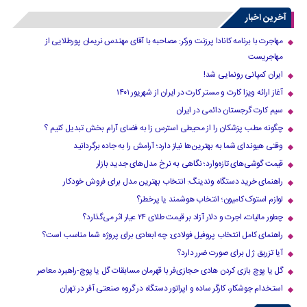
»
...
40
30
20
›
10
آخرین اخبار
مهاجرت با برنامه کانادا پرزنت ورکر: مصاحبه با آقای مهندس نریمان پورطلایی از
مهاجریست
ایران کمپانی رونمایی شد!
آغاز ارائه ویزا کارت و مستر کارت در ایران از شهریور ۱۴۰۱
سیم کارت گرجستان دائمی در ایران
چگونه مطب پزشکان را از محیطی استرس زا به فضای آرام بخش تبدیل کنیم ؟
وقتی هیوندای شما به بهترین‌ها نیاز دارد؛ آرامش را به جاده برگردانید
قیمت گوشی‌های تازه‌وارد؛ نگاهی به نرخ مدل‌های جدید بازار
راهنمای خرید دستگاه وندینگ: انتخاب بهترین مدل برای فروش خودکار
لوازم استوک کامیون؛ انتخاب هوشمند یا پرخطر؟
چطور مالیات، اجرت و دلار آزاد بر قیمت طلای ۲۴ عیار اثر می‌گذارد؟
راهنمای کامل انتخاب پروفیل فولادی: چه ابعادی برای پروژه شما مناسب است؟
آیا تزریق ژل برای صورت ضرر دارد​؟
گل یا پوچ بازی کردن هادی حجازی‌فر با قهرمان مسابقات گل یا پوچ-راهبرد معاصر
استخدام جوشکار، کارگر ساده و اپراتور دستگاه در گروه صنعتی آفر در تهران