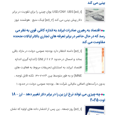
بینی می کند
[ad_1] USD/CNY: UBS یوان چینی را برای تقویت در برابر
دلار پیش بینی می کند [ad_2] لینک منبع : هوشمند نیوز
اقتصاد به رهبری صادرات ایرلند به اندازه کافی قوی به نظر می
رسد که در حال حاضر در برابر تعرفه های تجاری بالاتر ایالات متحده
مقاومت می کند
[ad_1] دامنه انتظار دارد بودجه عمومی دولت در مازاد باقی
بماند و امسال در حدود 2.6 ٪ از GNI (اندازه گیری اندازه
اقتصاد ایرلند به استثنای تحریفات مربوط به فعالیت های
MNE) و به طور متوسط بین 2026-30. نکته قابل توجه ،
بدون درآمدهای اضافی مالیاتی شرکت ها ، بودجه عمومی دولت در حدود 1
چه چیزی می تواند نرخ ارز ین را در برابر دلار تغییر دهد – ارز – 18
اوت 2025
[ad_1] روز جمعه ، ین پس از انتشار داده های اولیه که نشان