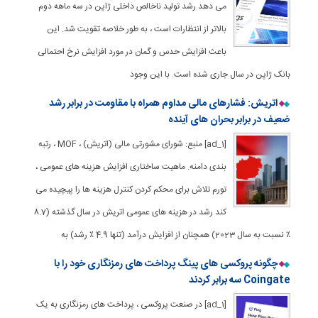
می دهد رشد تولید ناخالص داخلی ژاپن در سه ماهه دوم
بالاتر از انتظارات است ، به طور خلاصه تقویت شد. این
باعث افزایش حدس و گمان در مورد افزایش نرخ احتمالی
بانک ژاپن در سال جاری شده است. با این وجود
اتریش: فشارهای مالی مداوم همراه با مقاومت در برابر رشد
ضعیف در برابر بحران های آینده
[ad_1] منبع: شورای مشورتی مالی (اتریش) ، MOF ، رتبه
بندی دامنه. ماهیت ساختاری افزایش هزینه های عمومی ،
تورم تلاش برای محکم کردن کنترل هزینه ها را پیچیده می
کند رشد در هزینه های عمومی اتریش در سال گذشته (8.7
٪ نسبت به سال 2023) همچنان از افزایش درآمد (تنها 4.9 ٪ رشد) به
چگونه پروکسی های پینگ پرداخت های رمزنگاری خود را با
Coingate سه برابر کردند
[ad_1] در صنعت پروکسی ، پرداخت های رمزنگاری به یک