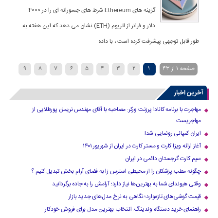
گزینه های Ethereum شرط های جسورانه ای را در 4000
دلار و فراتر از اتریوم (ETH) نشان می دهد که این هفته به
طور قابل توجهی پیشرفت کرده است ، با داده
صفحه 1 از 43
1
2
3
4
5
6
7
8
9
»
...
40
30
20
›
10
آخرین اخبار
مهاجرت با برنامه کانادا پرزنت ورکر: مصاحبه با آقای مهندس نریمان پورطلایی از
مهاجریست
ایران کمپانی رونمایی شد!
آغاز ارائه ویزا کارت و مستر کارت در ایران از شهریور ۱۴۰۱
سیم کارت گرجستان دائمی در ایران
چگونه مطب پزشکان را از محیطی استرس زا به فضای آرام بخش تبدیل کنیم ؟
وقتی هیوندای شما به بهترین‌ها نیاز دارد؛ آرامش را به جاده برگردانید
قیمت گوشی‌های تازه‌وارد؛ نگاهی به نرخ مدل‌های جدید بازار
راهنمای خرید دستگاه وندینگ: انتخاب بهترین مدل برای فروش خودکار