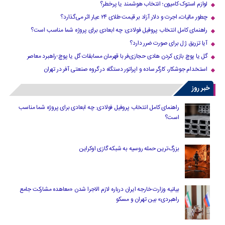
لوازم استوک کامیون؛ انتخاب هوشمند یا پرخطر؟
چطور مالیات، اجرت و دلار آزاد بر قیمت طلای ۲۴ عیار اثر می‌گذارد؟
راهنمای کامل انتخاب پروفیل فولادی: چه ابعادی برای پروژه شما مناسب است؟
آیا تزریق ژل برای صورت ضرر دارد​؟
گل یا پوچ بازی کردن هادی حجازی‌فر با قهرمان مسابقات گل یا پوچ-راهبرد معاصر
استخدام جوشکار، کارگر ساده و اپراتور دستگاه در گروه صنعتی آفر در تهران
خبر روز
راهنمای کامل انتخاب پروفیل فولادی: چه ابعادی برای پروژه شما مناسب
است؟
بزرگ‌ترین حمله روسیه به شبکه گازی اوکراین
بیانیه وزارت خارجه ایران درباره لازم‌ الاجرا شدن «معاهده مشارکت جامع
راهبردی» بین تهران و مسکو