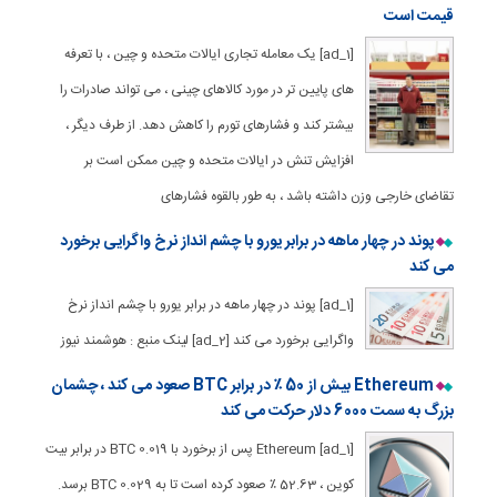
قیمت است
[ad_1] یک معامله تجاری ایالات متحده و چین ، با تعرفه
های پایین تر در مورد کالاهای چینی ، می تواند صادرات را
بیشتر کند و فشارهای تورم را کاهش دهد. از طرف دیگر ،
افزایش تنش در ایالات متحده و چین ممکن است بر
تقاضای خارجی وزن داشته باشد ، به طور بالقوه فشارهای
پوند در چهار ماهه در برابر یورو با چشم انداز نرخ واگرایی برخورد
می کند
[ad_1] پوند در چهار ماهه در برابر یورو با چشم انداز نرخ
واگرایی برخورد می کند [ad_2] لینک منبع : هوشمند نیوز
Ethereum بیش از 50 ٪ در برابر BTC صعود می کند ، چشمان
بزرگ به سمت 6000 دلار حرکت می کند
[ad_1] Ethereum پس از برخورد با 0.019 BTC در برابر بیت
کوین ، 52.63 ٪ صعود کرده است تا به 0.029 BTC برسد.