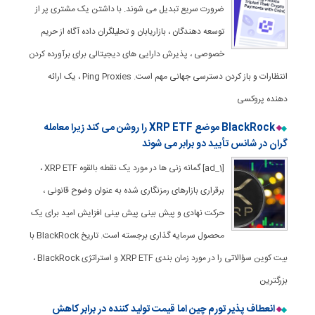
ضرورت سریع تبدیل می شوند. با داشتن یک مشتری پر از
توسعه دهندگان ، بازاریابان و تحلیلگران داده آگاه از حریم
خصوصی ، پذیرش دارایی های دیجیتالی برای برآورده کردن
انتظارات و باز کردن دسترسی جهانی مهم است. Ping Proxies ، یک ارائه
دهنده پروکسی
BlackRock موضع XRP ETF را روشن می کند زیرا معامله
گران در شانس تأیید دو برابر می شوند
[ad_1] گمانه زنی ها در مورد یک نقطه بالقوه XRP ETF ،
برقراری بازارهای رمزنگاری شده به عنوان وضوح قانونی ،
حرکت نهادی و پیش بینی پیش بینی افزایش امید برای یک
محصول سرمایه گذاری برجسته است. تاریخ BlackRock با
بیت کوین سؤالاتی را در مورد زمان بندی XRP ETF و استراتژی BlackRock ،
بزرگترین
انعطاف پذیر تورم چین اما قیمت تولید کننده در برابر کاهش