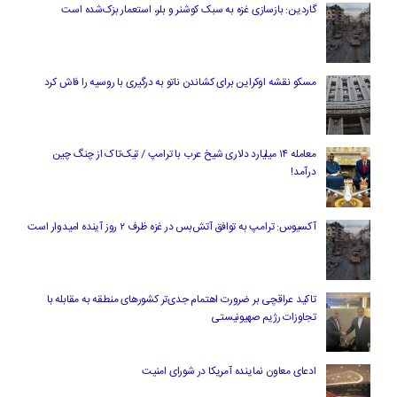
گاردین: بازسازی غزه به سبک کوشنر و بلر، استعمار بزک‌شده است
مسکو نقشه اوکراین برای کشاندن ناتو به درگیری با روسیه را فاش کرد
معامله ۱۴ میلیارد دلاری شیخ عرب با ترامپ / تیک‌تاک از چنگ چین
درآمد!
آکسیوس: ترامپ به توافق آتش‌بس در غزه ظرف ۲ روز آینده امیدوار است
تاکید عراقچی بر ضرورت اهتمام جدی‌تر کشورهای منطقه به مقابله با
تجاوزات رژیم صهیونیستی
ادعای معاون نماینده آمریکا در شورای امنیت