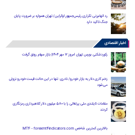
رد اتهام‌زنی تکراری رئیس‌جمهور اوکراین/ تهران همواره بر ضرورت پایان
جنگ تاکید دارد
اخبار اقتصادی
رکوردشکنی بورس تهران امروز ۱۲ مهر ۱۴۰۴| بازار سهام رونق گرفت
زخم کاری دلار به بازار خودرو/ نادری: تنها در این حالت قیمت خودرو نزولی
می‌شود
مقامات تایلندی ملی پرتغالی را با 580 میلیون دلار کلاهبرداری رمزنگاری
کردند
بالاترین کمترین شاخص MT4 – forexmt4indicators.com