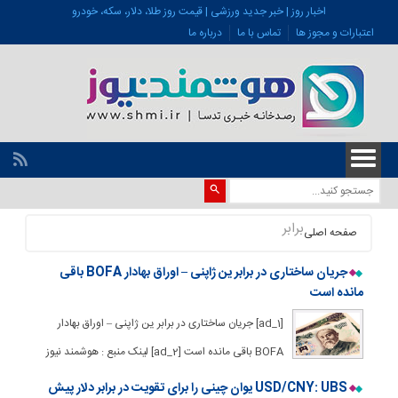
اخبار روز | خبر جدید ورزشی | قیمت روز طلا، دلار، سکه، خودرو
اعتبارات و مجوز ها
تماس با ما
درباره ما
برابر
صفحه اصلی
جریان ساختاری در برابر ین ژاپنی – اوراق بهادار BOFA باقی
مانده است
[ad_1] جریان ساختاری در برابر ین ژاپنی – اوراق بهادار
BOFA باقی مانده است [ad_2] لینک منبع : هوشمند نیوز
USD/CNY: UBS یوان چینی را برای تقویت در برابر دلار پیش