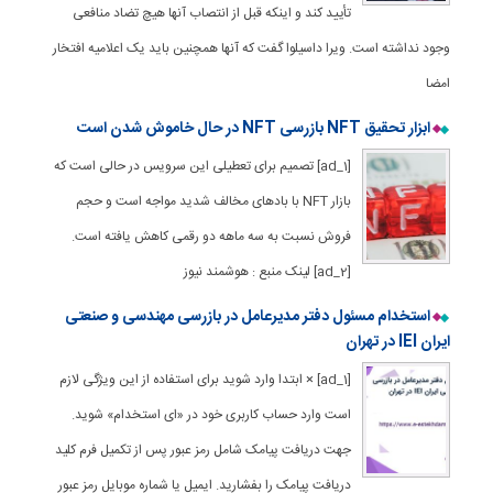
تأیید کند و اینکه قبل از انتصاب آنها هیچ تضاد منافعی
وجود نداشته است. ویرا داسیلوا گفت که آنها همچنین باید یک اعلامیه افتخار
امضا
ابزار تحقیق NFT بازرسی NFT در حال خاموش شدن است
[ad_1] تصمیم برای تعطیلی این سرویس در حالی است که
بازار NFT با بادهای مخالف شدید مواجه است و حجم
فروش نسبت به سه ماهه دو رقمی کاهش یافته است.
[ad_2] لینک منبع : هوشمند نیوز
استخدام مسئول دفتر مدیرعامل در بازرسی مهندسی و صنعتی
ایران IEI در تهران
[ad_1] × ابتدا وارد شوید برای استفاده از این ویژگی لازم
است وارد حساب کاربری خود در «ای استخدام» شوید.
جهت دریافت پیامک شامل رمز عبور پس از تکمیل فرم کلید
دریافت پیامک را بفشارید. ایمیل یا شماره موبایل رمز عبور