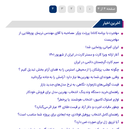
صفحه 4 از 4
‹
1
2
3
4
آخرین اخبار
مهاجرت با برنامه کانادا پرزنت ورکر: مصاحبه با آقای مهندس نریمان پورطلایی از
مهاجریست
ایران کمپانی رونمایی شد!
آغاز ارائه ویزا کارت و مستر کارت در ایران از شهریور ۱۴۰۱
سیم کارت گرجستان دائمی در ایران
چگونه مطب پزشکان را از محیطی استرس زا به فضای آرام بخش تبدیل کنیم ؟
وقتی هیوندای شما به بهترین‌ها نیاز دارد؛ آرامش را به جاده برگردانید
قیمت گوشی‌های تازه‌وارد؛ نگاهی به نرخ مدل‌های جدید بازار
راهنمای خرید دستگاه وندینگ: انتخاب بهترین مدل برای فروش خودکار
لوازم استوک کامیون؛ انتخاب هوشمند یا پرخطر؟
چطور مالیات، اجرت و دلار آزاد بر قیمت طلای ۲۴ عیار اثر می‌گذارد؟
راهنمای کامل انتخاب پروفیل فولادی: چه ابعادی برای پروژه شما مناسب است؟
آیا تزریق ژل برای صورت ضرر دارد​؟