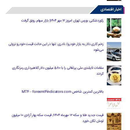
اخبار اقتصادی
رکوردشکنی بورس تهران امروز ۱۲ مهر ۱۴۰۴| بازار سهام رونق گرفت
زخم کاری دلار به بازار خودرو/ نادری: تنها در این حالت قیمت خودرو نزولی
می‌شود
مقامات تایلندی ملی پرتغالی را با 580 میلیون دلار کلاهبرداری رمزنگاری
کردند
بالاترین کمترین شاخص MT4 – forexmt4indicators.com
قیمت جدید طلا و سکه ۱۲ مهرماه ۱۴۰۴/ قیمت سکه بهار آزادی ۱۰ میلیون
تومان تکان خورد