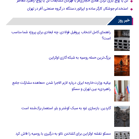
گل یا پوچ بازی کردن هادی حجازی‌فر با قهرمان مسابقات گل یا پوچ-راهبرد معاصر
استخدام جوشکار، کارگر ساده و اپراتور دستگاه در گروه صنعتی آفر در تهران
خبر روز
راهنمای کامل انتخاب پروفیل فولادی: چه ابعادی برای پروژه شما مناسب
است؟
بزرگ‌ترین حمله روسیه به شبکه گازی اوکراین
بیانیه وزارت خارجه ایران درباره لازم‌ الاجرا شدن «معاهده مشارکت جامع
راهبردی» بین تهران و مسکو
گاردین: بازسازی غزه به سبک کوشنر و بلر، استعمار بزک‌شده است
مسکو نقشه اوکراین برای کشاندن ناتو به درگیری با روسیه را فاش کرد