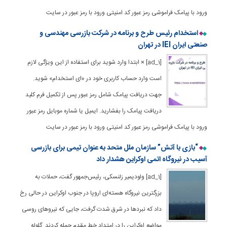
ورود با پیامک فراموشی رمز عبور کد امنیتی ورود با رمز عبور در سایت
استخدام رئیس طرح و برنامه در شرکت بازرسی مهندسی و
صنعتی ایران IEI در تهران
[ad_1] × ابتدا وارد شوید برای استفاده از این ویژگی لازم
است وارد حساب کاربری خود در «ای استخدام» شوید.
جهت دریافت پیامک شامل رمز عبور پس از تکمیل فرم کلید
دریافت پیامک را بفشارید. ایمیل یا شماره موبایل رمز عبور
ورود با پیامک فراموشی رمز عبور کد امنیتی ورود با رمز عبور در سایت
“بازی با آتش” سازمان ملل متحد به عنوان تیمی برای بازرسی
آسیب در نیروگاه اتمی اوکراین هشدار داد
[ad_1] ولودیمیر زلنسکی، رئیس‌جمهور گفت، حملات به
بزرگترین نیروگاه هسته‌ای اروپا در جنوب اوکراین در حالی رخ
داد که نبردها در شرق شدت گرفت، جایی که نیروهای روسی
مواضع اوکراین را در امتداد خط مقدم حمله کردند. گلوله