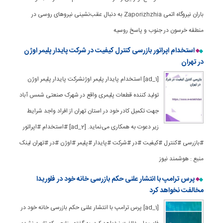
باران نیروگاه اتمی Zaporizhzhia به دنبال عقب‌نشینی نیروهای روسی در
منطقه خرسون در جنوب و پاسخ روسیه
استخدام اپراتور بازرسی کنترل کیفیت در شرکت پایدار پلیمر اوژن
در تهران
[ad_1] استخدام پایدار پلیمر اوژنشرکت پایدار پلیمر اوژن
تولید کننده قطعات پلیمری واقع در شهرک صنعتی شمس آباد
جهت تکمیل کادر خود در استان‌ تهران از افراد واجد شرایط
زیر دعوت به همکاری می‌نماید. [ad_2] #استخدام #اپراتور
#بازرسی #کنترل #کیفیت #در #شرکت #پایدار #پلیمر #اوژن #در #تهران لینک
منبع : هوشمند نیوز
پرس ترامپ با انتشار علنی حکم بازرسی خانه خود در فلوریدا
مخالفت نخواهد کرد
[ad_1] پرس ترامپ با انتشار علنی حکم بازرسی خانه خود در