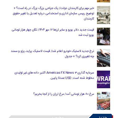
خبر مهم برای کارمندان دولت/ یک جراحی بزرگ بزرگ در راه است؟ +
توضیح رییس سازمان اداری و استخدامی درباره تعدیل یا تغییر حقوق
کارمندان
قیمت جدید دلار، یورو و سایر ارزها ۱۲ مهر ۱۴۰۴/ تکان چهار هزار تومانی
یورو ثبت شد
نرخ جدید لاستیک خودرو اعلام شد/ قیمت لاستیک پراید، پژو و سمند
چه تغییری کرد؟ + جدول
سرمایه گذاری Americas FX News 3 اکتبر: داده های غیر تولیدی
مخلوط شده است. USD عمدتا پایین.
مرغ ۸۰ هزار تومانی آمد/ مرغ ارزان را از کجا بخریم؟
جدید
محبوب