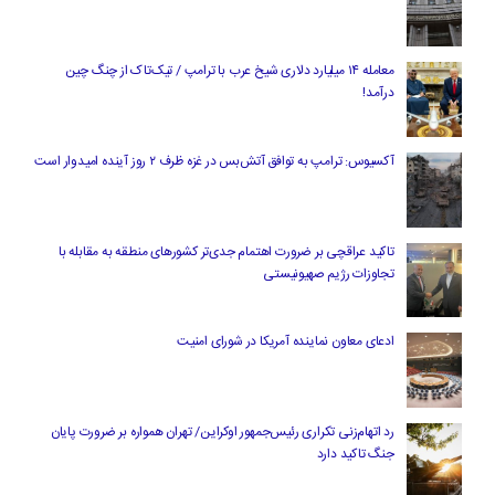
معامله ۱۴ میلیارد دلاری شیخ عرب با ترامپ / تیک‌تاک از چنگ چین
درآمد!
آکسیوس: ترامپ به توافق آتش‌بس در غزه ظرف ۲ روز آینده امیدوار است
تاکید عراقچی بر ضرورت اهتمام جدی‌تر کشورهای منطقه به مقابله با
تجاوزات رژیم صهیونیستی
ادعای معاون نماینده آمریکا در شورای امنیت
رد اتهام‌زنی تکراری رئیس‌جمهور اوکراین/ تهران همواره بر ضرورت پایان
جنگ تاکید دارد