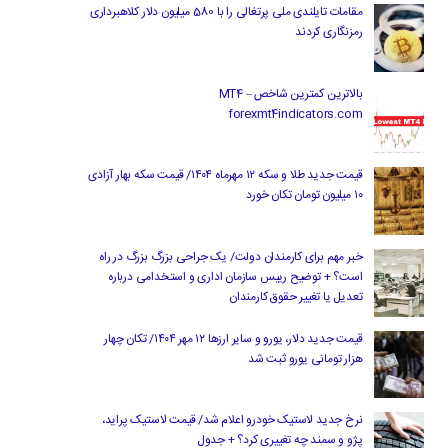
مقامات تایلندی ملی پرتغالی را با 580 میلیون دلار کلاهبرداری
رمزنگاری کردند
بالاترین کمترین شاخص MT4 –
forexmt4indicators.com
قیمت جدید طلا و سکه ۱۲ مهرماه ۱۴۰۴/ قیمت سکه بهار آزادی
۱۰ میلیون تومان تکان خورد
خبر مهم برای کارمندان دولت/ یک جراحی بزرگ بزرگ در راه
است؟ + توضیح رییس سازمان اداری و استخدامی درباره
تعدیل یا تغییر حقوق کارمندان
قیمت جدید دلار، یورو و سایر ارزها ۱۲ مهر ۱۴۰۴/ تکان چهار
هزار تومانی یورو ثبت شد
نرخ جدید لاستیک خودرو اعلام شد/ قیمت لاستیک پراید،
پژو و سمند چه تغییری کرد؟ + جدول