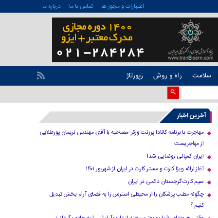
اعتبارات و مجوز ها
تماس با ما
درباره ما
سلامت
راه و روش
رپورتاژ
آخرین اخبار
مهاجرت با برنامه کانادا پرزنت ورکر: مصاحبه با آقای مهندس نریمان پورطلایی
از مهاجریست
ایران کمپانی رونمایی شد!
آغاز ارائه ویزا کارت و مستر کارت در ایران از شهریور ۱۴۰۱
سیم کارت گرجستان دائمی در ایران
چگونه مطب پزشکان را از محیطی استرس زا به فضای آرام بخش تبدیل
کنیم ؟