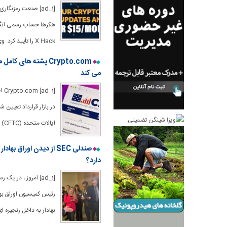
X Hack را تأیید کرد. وی به همه هشدار داد که هوشیار بمانند و کیف
می کند
ایالات متحده (CFTC) را تکمیل می کنند – DCM ، DCO و FCM. اصلاحیه DCM مجاز به معاملات مشتقات حاشیه
صندلی SEC از دیدن اور
دارد؟
بهادار به داخل زنجیره ا