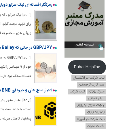
رمزنگار افسانه ای نیک سزابو دوب
[ad_1] نیک سزابو ،
ویژگی های منحصر به فر
GBP/JPY در حالی که Boe Bailey دامنه ای را برای نرخ پایین تر می بیند معامله می کند
[P/JPY
Dubai Helpline
خدمات محکم بود. فرماندا
ثبت شرکت در انگلستان
سیم کارت گرجستان
اعتبار سنج های زنجیره ای BNB با پیشنهاد جدید به نصف هزینه گاز می روند
مدرک ICDL
ثبت شرکت
ایران کمپانی
DUBAI COMPANY
RCO NEWS
پیشنهاد کاهش هزینه بنزی
ثبت شرکت در آمریکا
اقامت امارات