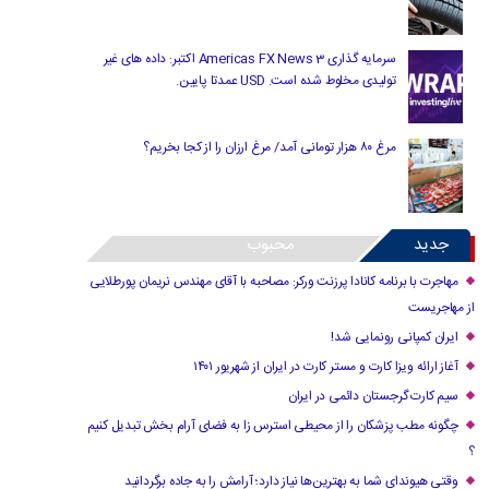
سرمایه گذاری Americas FX News 3 اکتبر: داده های غیر
تولیدی مخلوط شده است. USD عمدتا پایین.
مرغ ۸۰ هزار تومانی آمد/ مرغ ارزان را از کجا بخریم؟
جدید
محبوب
مهاجرت با برنامه کانادا پرزنت ورکر: مصاحبه با آقای مهندس نریمان پورطلایی
از مهاجریست
ایران کمپانی رونمایی شد!
آغاز ارائه ویزا کارت و مستر کارت در ایران از شهریور ۱۴۰۱
سیم کارت گرجستان دائمی در ایران
چگونه مطب پزشکان را از محیطی استرس زا به فضای آرام بخش تبدیل کنیم
؟
وقتی هیوندای شما به بهترین‌ها نیاز دارد؛ آرامش را به جاده برگردانید