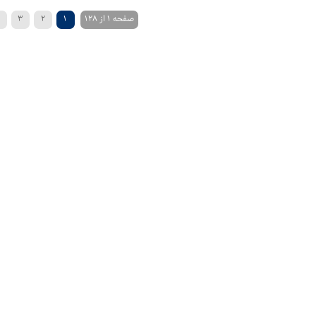
صفحه 1 از 128
1
2
3
4