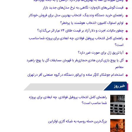
وقتی هیوندای شما به بهترین‌ها نیاز دارد؛ آرامش را به جاده برگردانید
قیمت گوشی‌های تازه‌وارد؛ نگاهی به نرخ مدل‌های جدید بازار
راهنمای خرید دستگاه وندینگ: انتخاب بهترین مدل برای فروش خودکار
لوازم استوک کامیون؛ انتخاب هوشمند یا پرخطر؟
چطور مالیات، اجرت و دلار آزاد بر قیمت طلای ۲۴ عیار اثر می‌گذارد؟
راهنمای کامل انتخاب پروفیل فولادی: چه ابعادی برای پروژه شما مناسب
است؟
آیا تزریق ژل برای صورت ضرر دارد​؟
گل یا پوچ بازی کردن هادی حجازی‌فر با قهرمان مسابقات گل یا پوچ-راهبرد
معاصر
استخدام جوشکار، کارگر ساده و اپراتور دستگاه در گروه صنعتی آفر در تهران
خبر روز
راهنمای کامل انتخاب پروفیل فولادی: چه ابعادی برای پروژه
شما مناسب است؟
بزرگ‌ترین حمله روسیه به شبکه گازی اوکراین