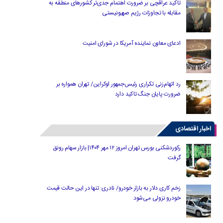
تاکید عراقچی بر ضرورت اهتمام جدی‌تر کشورهای منطقه به
مقابله با تجاوزات رژیم صهیونیستی
ادعای معاون نماینده آمریکا در شورای امنیت
رد اتهام‌زنی تکراری رئیس‌جمهور اوکراین/ تهران همواره بر
ضرورت پایان جنگ تاکید دارد
اخبار اقتصادی
رکوردشکنی بورس تهران امروز ۱۲ مهر ۱۴۰۴| بازار سهام رونق
گرفت
زخم کاری دلار به بازار خودرو/ نادری: تنها در این حالت قیمت
خودرو نزولی می‌شود