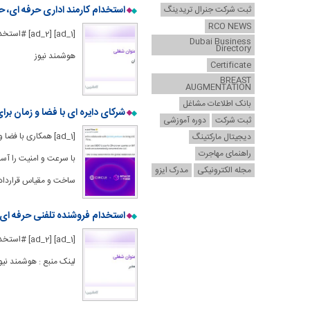
استخدام کارمند اداری حرفه ای، حسابد
ثبت شرکت جنرال تریدینگ
RCO NEWS
[_1] [ad_2
Dubai Business
Directory
هوشمند نیوز
Certificate
BREAST
AUGMENTATION
بانک اطلاعات مشاغل
شرکای دایره ای با فضا و زمان برا
ثبت شرکت
دوره آموزشی
دیجیتال مارکتینگ
راهنمای مهاجرت
مجله الکترونیکی
مدرک ایزو
ساخت و مقیاس قراردادهای هوشمند را
استخدام فروشنده تلفنی حرفه ای،
[1] [ad_2
لینک منبع : هوشمند نیو