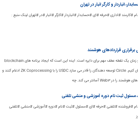
ار، انباردار و کارگر انبار در تهران
ad] #استخدام #کارمند #اداری #حرفه #ای #حسابدار #انباردار #کارگر #انبار #در #تهران لینک منبع :
ی برقراری قراردادهای هوشمند
[ad_1] همکاری با فضا و زمان یک نقطه عطف مهم برای دایره است. ایده این است که ایجاد برنامه های blockchain
با سرعت و امنیت را آسان کنیم. Circle توسعه دهندگان را قادر می سازد USDC را با ZK Coprocessing ادغام کنند و
 در Web3 آسانتر می کند. چه
 مسئول ثبت نام دوره آموزشی و منشی تلفنی
ad_] #استخدام #فروشنده #تلفنی #حرفه #ای #مسئول #ثبت #نام #دوره #آموزشی #منشی #تلفنی
ز