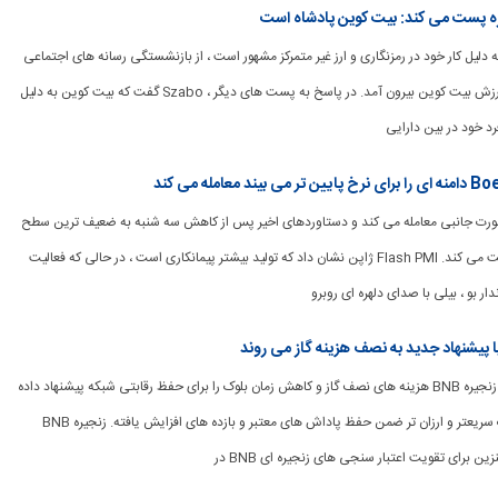
اره پست می کند: بیت کوین پادشاه است
 که به دلیل کار خود در رمزنگاری و ارز غیر متمرکز مشهور است ، از بازنشستگی رسانه های اجتماعی
برای تأیید مجدد گزاره ارزش بیت کوین بیرون آمد. در پاسخ به پست های دیگر ، Szabo گفت که بیت کوین به دلیل
د خود در بین دارایی
ad_1] GB به صورت جانبی معامله می کند و دستاوردهای اخیر پس از کاهش سه شنبه به ضعیف ترین سطح
خود از 9 سپتامبر را تثبیت می کند. Flash PMI ژاپن نشان داد که تولید بیشتر پیمانکاری است ، در حالی که فعالیت
ر بو ، بیلی با صدای دلهره ای روبرو
[ad_1] اعتبار سنجی در زنجیره BNB هزینه های نصف گاز و کاهش زمان بلوک را برای حفظ رقابتی شبکه پیشنهاد داده
است ، با هدف معاملات سریعتر و ارزان تر ضمن حفظ پاداش های معتبر و بازده های افزایش یافته. زنجیره BNB
ن برای تقویت اعتبار سنجی های زنجیره ای BNB در