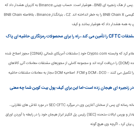
[ad_1] صنعت رمزنگاری پس از هک زنجیره ای BNB ، هوشیار است. حساب چینی Binance به کاربران هشدار داد که
هکرها حساب رسمی انگلیسی BNB Chain X را به خطر انداخته اند. CZ ، بنیانگذار Binance ، بلافاصله BNB Chain
Crypto.com پشته های کامل مشتقات CFTC را تأمین می کند ، راه را برای محصولات رمزنگاری حاشیه ای پاک
[ad_1] Crypto.com اعلام کرد که وابسته Crypto.com خود | مشتقات آمریکای شمالی (CDNA) مجوز اصلاح شده
در بازار قرارداد تعیین شده (DCM) را دریافت کرده اند و مجموعه کاملی از مجوزهای مشتقات معاملات آتی کالاهای
اق بهادار در زنجیره ای هیجان زده است-اما این برای کیف پول بیت کوین شما چه معنی
[ad_1] امروز ، در یک رسانه رسانه ای پس از سخنان آغازین وی در میزگرد SEC-CFTC در مورد تلاش های نظارتی ،
رئیس کمیسیون اوراق بهادار و بورس ایالات متحده (SEC) رئیس پل اتکینز ابراز هیجان خود را در رابطه با آوردن اوراق
ی بیان کرد ، اگرچه وی هیچ گونه