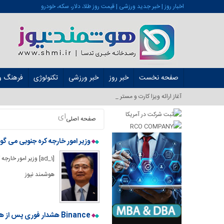
اخبار روز | خبر جدید ورزشی | قیمت روز طلا، دلار، سکه، خودرو
صفحه نخست
خبر روز
خبر ورزشی
تکنولوژی
فرهنگ و 
آغاز ارائه ویزا کارت و مستر کارت در ایرا_
ای
صفحه اصلی
وزیر امور خارجه کره جنوبی می گوی
هوشمند نیوز
Binance هشدار فوری پس از هک زنجیره ای BNB