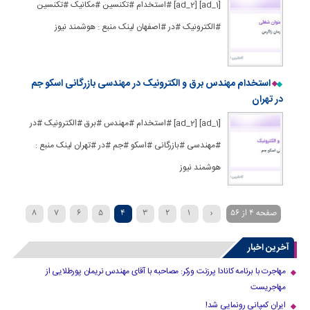
[ad_1] [ad_2] #استخدام #تکنسین #مکانیک #تکنسین
#الکترونیک #در #اصفهان لینک منبع : هوشمند نیوز
استخدام مهندس برق و الکترونیک در مهندسی بازرگانی اسکو جم
در تهران
[ad_1] [ad_2] #استخدام #مهندس #برق #الکترونیک #در
#مهندسی #بازرگانی #اسکو #جم #در #تهران لینک منبع :
هوشمند نیوز
صفحه 4 از 56
‹
1
2
3
4
5
6
7
8
»
...
40
30
20
›
10
9
آخرین اخبار
مهاجرت با برنامه کانادا پرزنت ورکر: مصاحبه با آقای مهندس نریمان پورطلایی از
مهاجریست
ایران کمپانی رونمایی شد!