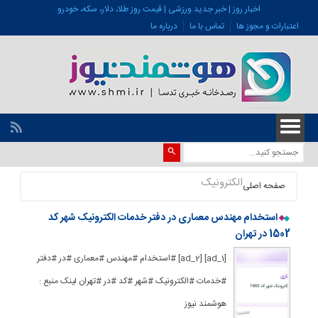
اخبار روز | خبر جدید ورزشی | قیمت روز طلا، دلار، سکه، خودرو
اعتبارات و مجوز ها
تماس با ما
درباره ما
الکترونیک
صفحه اصلی
استخدام مهندس معماری در دفتر خدمات الکترونیک شهر کد
1502 در تهران
[ad_1] [ad_2] #استخدام #مهندس #معماری #در #دفتر
#خدمات #الکترونیک #شهر #کد #در #تهران لینک منبع :
هوشمند نیوز