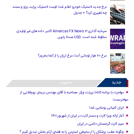
نرخ جدید لاستیک خودرو اعلام شد/ قیمت لاستیک پراید، پژو و سمند
چه تغییری کرد؟ + جدول
سرمایه گذاری Americas FX News 3 اکتبر: داده های غیر تولیدی
مخلوط شده است. USD عمدتا پایین.
مرغ ۸۰ هزار تومانی آمد/ مرغ ارزان را از کجا بخریم؟
جدید
محبوب
مهاجرت با برنامه کانادا پرزنت ورکر: مصاحبه با آقای مهندس نریمان پورطلایی از
مهاجریست
ایران کمپانی رونمایی شد!
آغاز ارائه ویزا کارت و مستر کارت در ایران از شهریور ۱۴۰۱
سیم کارت گرجستان دائمی در ایران
چگونه مطب پزشکان را از محیطی استرس زا به فضای آرام بخش تبدیل کنیم ؟