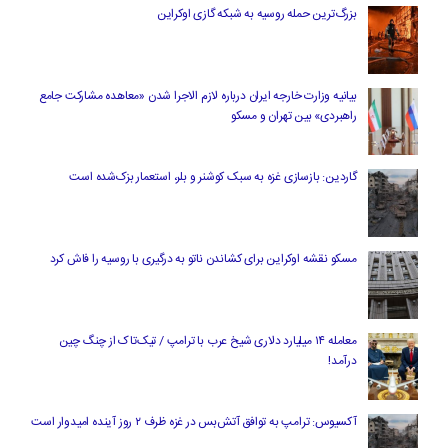
بزرگ‌ترین حمله روسیه به شبکه گازی اوکراین
بیانیه وزارت خارجه ایران درباره لازم‌ الاجرا شدن «معاهده مشارکت جامع
راهبردی» بین تهران و مسکو
گاردین: بازسازی غزه به سبک کوشنر و بلر، استعمار بزک‌شده است
مسکو نقشه اوکراین برای کشاندن ناتو به درگیری با روسیه را فاش کرد
معامله ۱۴ میلیارد دلاری شیخ عرب با ترامپ / تیک‌تاک از چنگ چین
درآمد!
آکسیوس: ترامپ به توافق آتش‌بس در غزه ظرف ۲ روز آینده امیدوار است