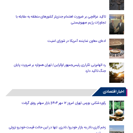
تاکید عراقچی بر ضرورت اهتمام جدی‌تر کشورهای منطقه به مقابله با
تجاوزات رژیم صهیونیستی
ادعای معاون نماینده آمریکا در شورای امنیت
رد اتهام‌زنی تکراری رئیس‌جمهور اوکراین/ تهران همواره بر ضرورت پایان
جنگ تاکید دارد
اخبار اقتصادی
رکوردشکنی بورس تهران امروز ۱۲ مهر ۱۴۰۴| بازار سهام رونق گرفت
زخم کاری دلار به بازار خودرو/ نادری: تنها در این حالت قیمت خودرو نزولی