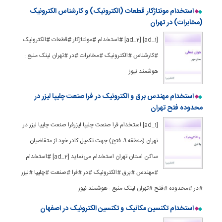
استخدام مونتاژکار قطعات (الکترونیک) و کارشناس الکترونیک
(مخابرات) در تهران
[ad_1] [ad_2] #استخدام #مونتاژکار #قطعات #الکترونیک
#کارشناس #الکترونیک #مخابرات #در #تهران لینک منبع :
هوشمند نیوز
استخدام مهندس برق و الکترونیک در فرا صنعت چلیپا لیزر در
محدوده فتح تهران
[ad_1] استخدام فرا صنعت چلیپا لیزرفرا صنعت چلیپا لیزر در
تهران (منطقه ۹، فتح) جهت تکمیل کادر خود از متقاضیان
ساکن استان تهران استخدام می‌نماید [ad_2] #استخدام
#مهندس #برق #الکترونیک #در #فرا #صنعت #چلیپا #لیزر
#در #محدوده #فتح #تهران لینک منبع : هوشمند نیوز
استخدام تکنسین مکانیک و تکنسین الکترونیک در اصفهان