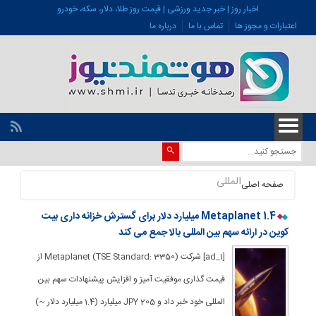
اخبار روز | خبر جدید ورزشی | قیمت روز طلا، دلار، سکه، خودرو
اعتبارات و مجوز ها
تماس با ما
درباره ما
المللی
صفحه اصلی
Metaplanet 1.4 میلیارد دلار برای گسترش خزانه داری بیت
کوین در ارائه سهم بین المللی بالا جمع می کند
[ad_1] شرکت Metaplanet (TSE Standard: 3350) از
قیمت گذاری موفقیت آمیز و افزایش پیشنهادات سهم بین
المللی خود خبر داد و JPY 205 میلیارد (1.4 میلیارد دلار ~)