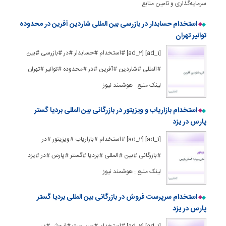
سرمایه‌گذاری و تامین منابع
استخدام حسابدار در بازرسی بین المللی شاردین آفرین در محدوده
توانیر تهران
[ad_1] [ad_2] #استخدام #حسابدار #در #بازرسی #بین
#المللی #شاردین #آفرین #در #محدوده #توانیر #تهران
لینک منبع : هوشمند نیوز
استخدام بازاریاب و ویزیتور در بازرگانی بین المللی بردیا گستر
پارس در یزد
[ad_1] [ad_2] #استخدام #بازاریاب #ویزیتور #در
#بازرگانی #بین #المللی #بردیا #گستر #پارس #در #یزد
لینک منبع : هوشمند نیوز
استخدام سرپرست فروش در بازرگانی بین المللی بردیا گستر
پارس در یزد
[ad_1] [ad_2] #استخدام #سرپرست #فروش #در