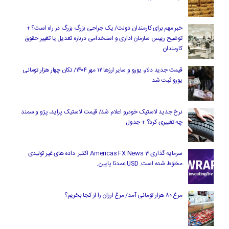
خبر مهم برای کارمندان دولت/ یک جراحی بزرگ بزرگ در راه است؟ +
توضیح رییس سازمان اداری و استخدامی درباره تعدیل یا تغییر حقوق
کارمندان
قیمت جدید دلار، یورو و سایر ارزها ۱۲ مهر ۱۴۰۴/ تکان چهار هزار تومانی
یورو ثبت شد
نرخ جدید لاستیک خودرو اعلام شد/ قیمت لاستیک پراید، پژو و سمند
چه تغییری کرد؟ + جدول
سرمایه گذاری Americas FX News 3 اکتبر: داده های غیر تولیدی
مخلوط شده است. USD عمدتا پایین.
مرغ ۸۰ هزار تومانی آمد/ مرغ ارزان را از کجا بخریم؟