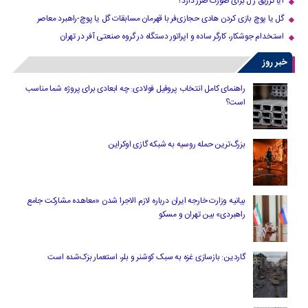
آیا تزریق ژل برای صورت ضرر دارد​؟
گل یا پوچ بازی کردن هادی حجازی‌فر با قهرمان مسابقات گل یا پوچ-راهبرد معاصر
استخدام جوشکار، کارگر ساده و اپراتور دستگاه در گروه صنعتی آفر در تهران
خبر روز
راهنمای کامل انتخاب پروفیل فولادی: چه ابعادی برای پروژه شما مناسب
است؟
بزرگ‌ترین حمله روسیه به شبکه گازی اوکراین
بیانیه وزارت خارجه ایران درباره لازم‌ الاجرا شدن «معاهده مشارکت جامع
راهبردی» بین تهران و مسکو
گاردین: بازسازی غزه به سبک کوشنر و بلر، استعمار بزک‌شده است