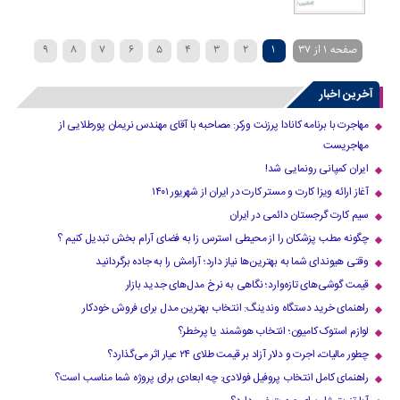
صفحه 1 از 37
1
2
3
4
5
6
7
8
9
»
...
30
20
›
10
آخرین اخبار
مهاجرت با برنامه کانادا پرزنت ورکر: مصاحبه با آقای مهندس نریمان پورطلایی از
مهاجریست
ایران کمپانی رونمایی شد!
آغاز ارائه ویزا کارت و مستر کارت در ایران از شهریور ۱۴۰۱
سیم کارت گرجستان دائمی در ایران
چگونه مطب پزشکان را از محیطی استرس زا به فضای آرام بخش تبدیل کنیم ؟
وقتی هیوندای شما به بهترین‌ها نیاز دارد؛ آرامش را به جاده برگردانید
قیمت گوشی‌های تازه‌وارد؛ نگاهی به نرخ مدل‌های جدید بازار
راهنمای خرید دستگاه وندینگ: انتخاب بهترین مدل برای فروش خودکار
لوازم استوک کامیون؛ انتخاب هوشمند یا پرخطر؟
چطور مالیات، اجرت و دلار آزاد بر قیمت طلای ۲۴ عیار اثر می‌گذارد؟
راهنمای کامل انتخاب پروفیل فولادی: چه ابعادی برای پروژه شما مناسب است؟