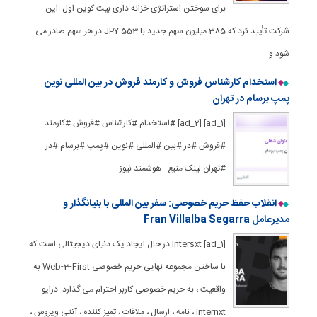
برای سوختن استراتژی خزانه داری بیت کوین اول. این
شرکت تأیید کرد که 385 میلیون سهم جدید با JPY 553 در هر سهم صادر می
شود و
استخدام کارشناس فروش و کارمند فروش در بین المللی نوین
پمپ برسام در تهران
[ad_1] [ad_2] #استخدام #کارشناس #فروش #کارمند
#فروش #در #بین #المللی #نوین #پمپ #برسام #در
#تهران لینک منبع : هوشمند نیوز
انقلاب حفظ حریم خصوصی: سفر بین المللی با بنیانگذار و
مدیرعامل Fran Villalba Segarra
[ad_1] Intersxt در حال ایجاد یک دنیای دیجیتالی است که
با ساختن مجموعه نهایی حریم خصوصی Web-3-First به
واقعیت ، به حریم خصوصی کاربر احترام می گذارد. درایو
Internxt ، نامه ، ارسال ، ملاقات ، تمیز کننده ، آنتی ویروس ،