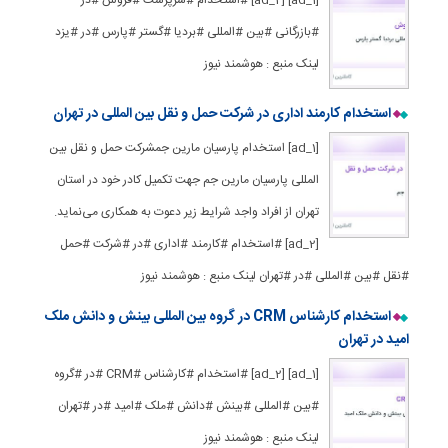
#بازرگانی #بین #المللی #بردیا #گستر #پارس #در #یزد
لینک منبع : هوشمند نیوز
استخدام کارمند اداری در شرکت حمل و نقل بین المللی در تهران
[ad_1] استخدام پارسیان مارین جمشرکت حمل و نقل بین
المللی پارسیان مارین جم جهت تکمیل کادر خود در استان
تهران از افراد واجد شرایط زیر دعوت به همکاری می‌نماید.
[ad_2] #استخدام #کارمند #اداری #در #شرکت #حمل
#نقل #بین #المللی #در #تهران لینک منبع : هوشمند نیوز
استخدام کارشناس CRM در گروه بین المللی بینش و دانش ملک
امید در تهران
[ad_1] [ad_2] #استخدام #کارشناس #CRM #در #گروه
#بین #المللی #بینش #دانش #ملک #امید #در #تهران
لینک منبع : هوشمند نیوز