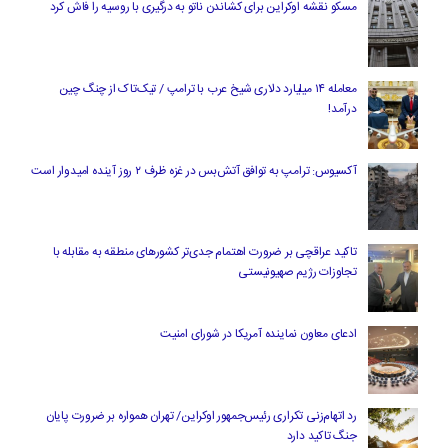
مسکو نقشه اوکراین برای کشاندن ناتو به درگیری با روسیه را فاش کرد
معامله ۱۴ میلیارد دلاری شیخ عرب با ترامپ / تیک‌تاک از چنگ چین
درآمد!
آکسیوس: ترامپ به توافق آتش‌بس در غزه ظرف ۲ روز آینده امیدوار است
تاکید عراقچی بر ضرورت اهتمام جدی‌تر کشورهای منطقه به مقابله با
تجاوزات رژیم صهیونیستی
ادعای معاون نماینده آمریکا در شورای امنیت
رد اتهام‌زنی تکراری رئیس‌جمهور اوکراین/ تهران همواره بر ضرورت پایان
جنگ تاکید دارد