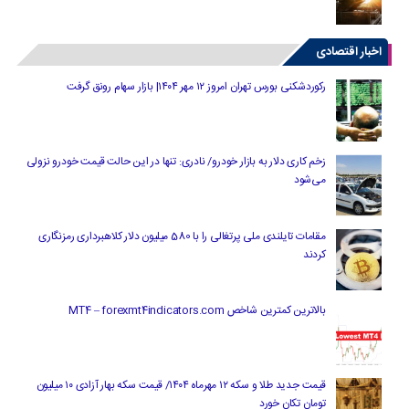
اخبار اقتصادی
رکوردشکنی بورس تهران امروز ۱۲ مهر ۱۴۰۴| بازار سهام رونق گرفت
زخم کاری دلار به بازار خودرو/ نادری: تنها در این حالت قیمت خودرو نزولی
می‌شود
مقامات تایلندی ملی پرتغالی را با 580 میلیون دلار کلاهبرداری رمزنگاری
کردند
بالاترین کمترین شاخص MT4 – forexmt4indicators.com
قیمت جدید طلا و سکه ۱۲ مهرماه ۱۴۰۴/ قیمت سکه بهار آزادی ۱۰ میلیون
تومان تکان خورد