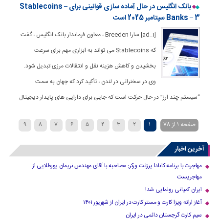
بانک انگلیس در حال آماده سازی قوانینی برای Stablecoins –
Banks – 3 سپتامبر 2025 است
[ad_1] سارا Breeden ، معاون فرماندار بانک انگلیس ، گفت
که Stablecoins می تواند به ابزاری مهم برای سرعت
بخشیدن و کاهش هزینه نقل و انتقالات مرزی تبدیل شود.
وی در سخنرانی در لندن ، تأکید کرد که جهان به سمت
“سیستم چند ارز” در حال حرکت است که جایی برای دارایی های پایدار دیجیتال
صفحه 1 از 78
1
2
3
4
5
6
7
8
9
»
...
40
30
20
›
10
آخرین اخبار
مهاجرت با برنامه کانادا پرزنت ورکر: مصاحبه با آقای مهندس نریمان پورطلایی از
مهاجریست
ایران کمپانی رونمایی شد!
آغاز ارائه ویزا کارت و مستر کارت در ایران از شهریور ۱۴۰۱
سیم کارت گرجستان دائمی در ایران