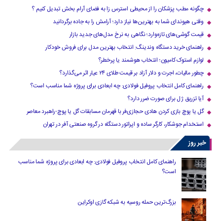
چگونه مطب پزشکان را از محیطی استرس زا به فضای آرام بخش تبدیل کنیم ؟
وقتی هیوندای شما به بهترین‌ها نیاز دارد؛ آرامش را به جاده برگردانید
قیمت گوشی‌های تازه‌وارد؛ نگاهی به نرخ مدل‌های جدید بازار
راهنمای خرید دستگاه وندینگ: انتخاب بهترین مدل برای فروش خودکار
لوازم استوک کامیون؛ انتخاب هوشمند یا پرخطر؟
چطور مالیات، اجرت و دلار آزاد بر قیمت طلای ۲۴ عیار اثر می‌گذارد؟
راهنمای کامل انتخاب پروفیل فولادی: چه ابعادی برای پروژه شما مناسب است؟
آیا تزریق ژل برای صورت ضرر دارد​؟
گل یا پوچ بازی کردن هادی حجازی‌فر با قهرمان مسابقات گل یا پوچ-راهبرد معاصر
استخدام جوشکار، کارگر ساده و اپراتور دستگاه در گروه صنعتی آفر در تهران
خبر روز
راهنمای کامل انتخاب پروفیل فولادی: چه ابعادی برای پروژه شما مناسب
است؟
بزرگ‌ترین حمله روسیه به شبکه گازی اوکراین