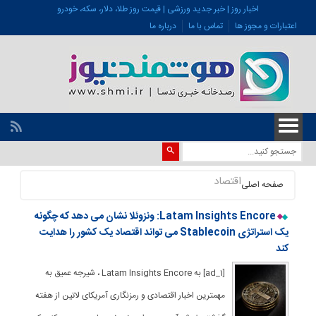
اخبار روز | خبر جدید ورزشی | قیمت روز طلا، دلار، سکه، خودرو
اعتبارات و مجوز ها
تماس با ما
درباره ما
اقتصاد
صفحه اصلی
Latam Insights Encore: ونزوئلا نشان می دهد که چگونه
یک استراتژی Stablecoin می تواند اقتصاد یک کشور را هدایت
کند
[ad_1] به Latam Insights Encore ، شیرجه عمیق به
مهمترین اخبار اقتصادی و رمزنگاری آمریکای لاتین از هفته