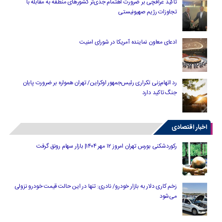
تاکید عراقچی بر ضرورت اهتمام جدی‌تر کشورهای منطقه به مقابله با
تجاوزات رژیم صهیونیستی
ادعای معاون نماینده آمریکا در شورای امنیت
رد اتهام‌زنی تکراری رئیس‌جمهور اوکراین/ تهران همواره بر ضرورت پایان
جنگ تاکید دارد
اخبار اقتصادی
رکوردشکنی بورس تهران امروز ۱۲ مهر ۱۴۰۴| بازار سهام رونق گرفت
زخم کاری دلار به بازار خودرو/ نادری: تنها در این حالت قیمت خودرو نزولی
می‌شود