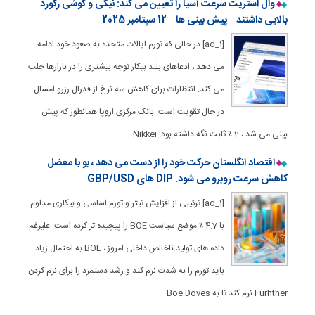
وال استریت سرعت آسیا را تعیین می کند: نیکی و کوشی رکورد
بالایی داشتند – پیش بینی ها – 12 سپتامبر 2025
[ad_1] در حالی که تورم ایالات متحده به صعود خود ادامه
می دهد ، ادعاهای بلند بیکار توجه بیشتری را در بازارها جلب
می کند. انتظارات برای کاهش سه نرخ از فدرال رزرو امسال
در حال تقویت است. بانک مرکزی اروپا همانطور که پیش
بینی می شد ، 2 ٪ ثابت نگه داشته بود. Nikkei
اقتصاد انگلستان حرکت خود را از دست می دهد ، بو با معضل
کاهش سرعت روبرو می شود. DIP های GBP/USD
[ad_1] ترکیبی از افزایش تیتر و تورم اساسی و بیکاری مداوم
با 4.7 ٪ موضع سیاست BOE را پیچیده تر کرده است. علیرغم
داده های تولید ناخالص داخلی امروز ، BOE به احتمال زیاد
باید تورم را به شدت نرم کند و رشد دستمزد را برای نرم کردن
Furhther نرم کند تا به Boe Doves