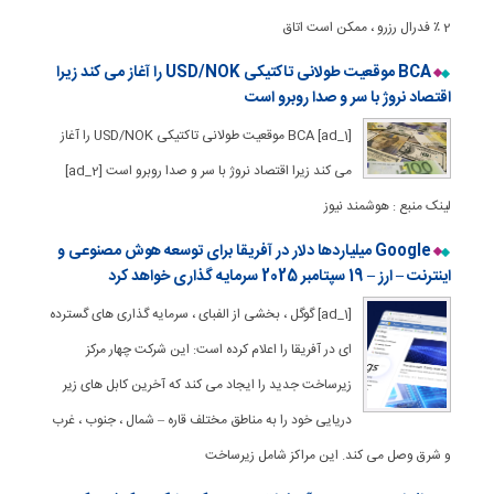
2 ٪ فدرال رزرو ، ممكن است اتاق
BCA موقعیت طولانی تاکتیکی USD/NOK را آغاز می کند زیرا
اقتصاد نروژ با سر و صدا روبرو است
[ad_1] BCA موقعیت طولانی تاکتیکی USD/NOK را آغاز
می کند زیرا اقتصاد نروژ با سر و صدا روبرو است [ad_2]
لینک منبع : هوشمند نیوز
Google میلیاردها دلار در آفریقا برای توسعه هوش مصنوعی و
اینترنت – ارز – 19 سپتامبر 2025 سرمایه گذاری خواهد کرد
[ad_1] گوگل ، بخشی از الفبای ، سرمایه گذاری های گسترده
ای در آفریقا را اعلام کرده است: این شرکت چهار مرکز
زیرساخت جدید را ایجاد می کند که آخرین کابل های زیر
دریایی خود را به مناطق مختلف قاره – شمال ، جنوب ، غرب
و شرق وصل می کند. این مراکز شامل زیرساخت