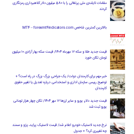
مقامات تایلندی ملی پرتغالی را با 580 میلیون دلار کلاهبرداری رمزنگاری
کردند
بالاترین کمترین شاخص MT4 – forexmt4indicators.com
قیمت جدید طلا و سکه ۱۲ مهرماه ۱۴۰۴/ قیمت سکه بهار آزادی ۱۰ میلیون
تومان تکان خورد
خبر مهم برای کارمندان دولت/ یک جراحی بزرگ بزرگ در راه است؟ +
توضیح رییس سازمان اداری و استخدامی درباره تعدیل یا تغییر حقوق
کارمندان
قیمت جدید دلار، یورو و سایر ارزها ۱۲ مهر ۱۴۰۴/ تکان چهار هزار تومانی
یورو ثبت شد
نرخ جدید لاستیک خودرو اعلام شد/ قیمت لاستیک پراید، پژو و سمند
چه تغییری کرد؟ + جدول