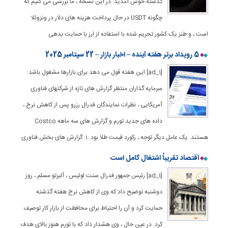
گذشته خوش آمدید. در این نسخه ، ما بررسی می کنیم که
چگونه USDT در حال پرداخت هزینه های دلار در ونزوئلا
است ، و طنز یک کشور تحریم شده با استفاده از ارز با حمایت بدهی
5 رویداد برتر هفته آینده – اخبار بازار – 22 سپتامبر 2025
[ad_1] این هفته قول می دهد برای بازارها مشغول باشد:
سرمایه گذاران منتظر گزارش های تازه از شرکتهای فناوری
آمریکایی ، نظرات نمایندگان فدرال رزرو پس از کاهش نرخ ،
داده های جدید تورم و گزارش های سه ماهه Costco
هستند. یک عامل دیگر توجه ، رکورد قیمت طلا بود. 1. گزارش های بخش فناوری
اقتصاد تقریباً اشتغال کامل است
[ad_1] رئیس جمهور فدرال سنت لوئیس ، آلبرتو مسلم ، روز
دوشنبه توضیح داد که وی از کاهش نرخ هفته گذشته
حمایت کرد و آن را احتیاط برای محافظت از بازار کار توصیف
کرد. در عین حال ، وی هشدار داد كه با تورم هنوز بالای هدف