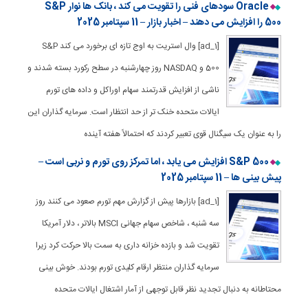
Oracle سودهای فنی را تقویت می کند ، بانک ها نوار S&P
500 را افزایش می دهند – اخبار بازار – 11 سپتامبر 2025
[ad_1] وال استریت به اوج تازه ای برخورد می کند S&P
500 و NASDAQ روز چهارشنبه در سطح رکورد بسته شدند و
ناشی از افزایش قدرتمند سهام اوراکل و داده های تورم
ایالات متحده خنک تر از حد انتظار است. سرمایه گذاران این
را به عنوان یک سیگنال قوی تعبیر کردند که احتمالاً هفته آینده
S&P 500 افزایش می یابد ، اما تمرکز روی تورم و نربی است –
پیش بینی ها – 11 سپتامبر 2025
[ad_1] بازارها پیش از گزارش مهم تورم صعود می کنند روز
سه شنبه ، شاخص سهام جهانی MSCI بالاتر ، دلار آمریکا
تقویت شد و بازده خزانه داری به سمت بالا حرکت کرد زیرا
سرمایه گذاران منتظر ارقام کلیدی تورم بودند. خوش بینی
محتاطانه به دنبال تجدید نظر قابل توجهی از آمار اشتغال ایالات متحده