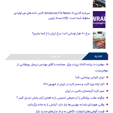
سرمایه گذاری Americas FX News 3 اکتبر: داده های غیر تولیدی
مخلوط شده است. USD عمدتا پایین.
مرغ ۸۰ هزار تومانی آمد/ مرغ ارزان را از کجا بخریم؟
جدید
محبوب
مهاجرت با برنامه کانادا پرزنت ورکر: مصاحبه با آقای مهندس نریمان پورطلایی از
مهاجریست
ایران کمپانی رونمایی شد!
آغاز ارائه ویزا کارت و مستر کارت در ایران از شهریور ۱۴۰۱
سیم کارت گرجستان دائمی در ایران
چگونه مطب پزشکان را از محیطی استرس زا به فضای آرام بخش تبدیل کنیم ؟
وقتی هیوندای شما به بهترین‌ها نیاز دارد؛ آرامش را به جاده برگردانید
قیمت گوشی‌های تازه‌وارد؛ نگاهی به نرخ مدل‌های جدید بازار