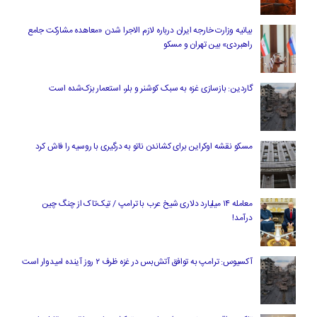
بیانیه وزارت خارجه ایران درباره لازم‌ الاجرا شدن «معاهده مشارکت جامع
راهبردی» بین تهران و مسکو
گاردین: بازسازی غزه به سبک کوشنر و بلر، استعمار بزک‌شده است
مسکو نقشه اوکراین برای کشاندن ناتو به درگیری با روسیه را فاش کرد
معامله ۱۴ میلیارد دلاری شیخ عرب با ترامپ / تیک‌تاک از چنگ چین
درآمد!
آکسیوس: ترامپ به توافق آتش‌بس در غزه ظرف ۲ روز آینده امیدوار است