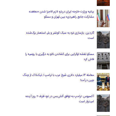
بیانیه وزارت خارجه ایران درباره لازم‌ الاجرا شدن «معاهده
مشارکت جامع راهبردی» بین تهران و مسکو
گاردین: بازسازی غزه به سبک کوشنر و بلر، استعمار بزک‌شده
است
مسکو نقشه اوکراین برای کشاندن ناتو به درگیری با روسیه را
فاش کرد
معامله ۱۴ میلیارد دلاری شیخ عرب با ترامپ / تیک‌تاک از چنگ
چین درآمد!
آکسیوس: ترامپ به توافق آتش‌بس در غزه ظرف ۲ روز آینده
امیدوار است