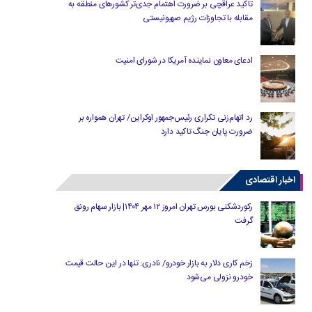
تاکید عراقچی بر ضرورت اهتمام جدی‌تر کشورهای منطقه به
مقابله با تجاوزات رژیم صهیونیستی
ادعای معاون نماینده آمریکا در شورای امنیت
رد اتهام‌زنی تکراری رئیس‌جمهور اوکراین/ تهران همواره بر
ضرورت پایان جنگ تاکید دارد
اخبار اقتصادی
رکوردشکنی بورس تهران امروز ۱۲ مهر ۱۴۰۴| بازار سهام رونق
گرفت
زخم کاری دلار به بازار خودرو/ نادری: تنها در این حالت قیمت
خودرو نزولی می‌شود