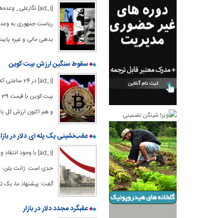
[ad_1] نگارعلی_ وع
ریاست جمهوری به وعده
بدهی مالی و غیره پایبند
سقوط سنگین ارزش بیت کوین
و هم اکنون ارزش کل باز
عقب‌نشینی یک پله ای دلار در بازار
[ad_1] با وجود ان
جدی است. ژانت یلن- وزی
گفت: پیشنهاد ما، یک تغی
عقبگرد مجدد دلار در بازار