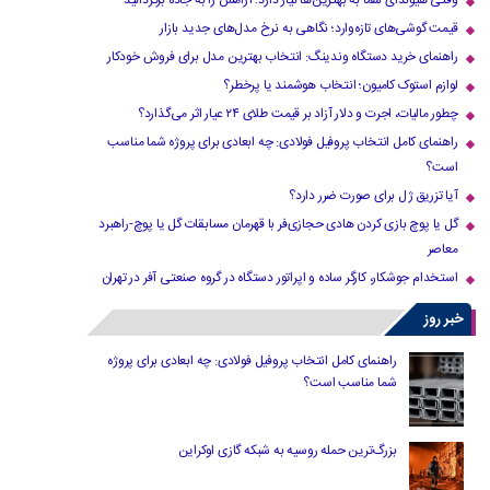
وقتی هیوندای شما به بهترین‌ها نیاز دارد؛ آرامش را به جاده برگردانید
قیمت گوشی‌های تازه‌وارد؛ نگاهی به نرخ مدل‌های جدید بازار
راهنمای خرید دستگاه وندینگ: انتخاب بهترین مدل برای فروش خودکار
لوازم استوک کامیون؛ انتخاب هوشمند یا پرخطر؟
چطور مالیات، اجرت و دلار آزاد بر قیمت طلای ۲۴ عیار اثر می‌گذارد؟
راهنمای کامل انتخاب پروفیل فولادی: چه ابعادی برای پروژه شما مناسب
است؟
آیا تزریق ژل برای صورت ضرر دارد​؟
گل یا پوچ بازی کردن هادی حجازی‌فر با قهرمان مسابقات گل یا پوچ-راهبرد
معاصر
استخدام جوشکار، کارگر ساده و اپراتور دستگاه در گروه صنعتی آفر در تهران
خبر روز
راهنمای کامل انتخاب پروفیل فولادی: چه ابعادی برای پروژه
شما مناسب است؟
بزرگ‌ترین حمله روسیه به شبکه گازی اوکراین