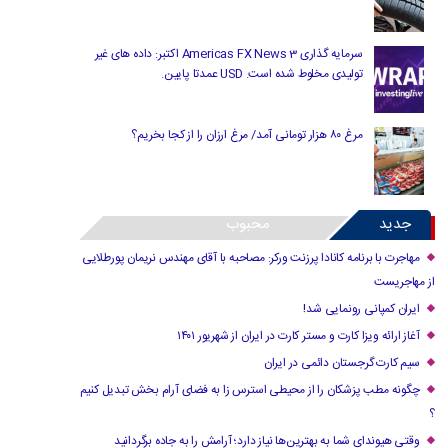
سرمایه گذاری Americas FX News 3 اکتبر: داده های غیر
تولیدی مخلوط شده است. USD عمدتا پایین.
مرغ ۸۰ هزار تومانی آمد/ مرغ ارزان را از کجا بخریم؟
جدید
محبوب
مهاجرت با برنامه کانادا پرزنت ورکر: مصاحبه با آقای مهندس نریمان پورطلایی
از مهاجریست
ایران کمپانی رونمایی شد!
آغاز ارائه ویزا کارت و مستر کارت در ایران از شهریور ۱۴۰۱
سیم کارت گرجستان دائمی در ایران
چگونه مطب پزشکان را از محیطی استرس زا به فضای آرام بخش تبدیل کنیم
؟
وقتی هیوندای شما به بهترین‌ها نیاز دارد؛ آرامش را به جاده برگردانید