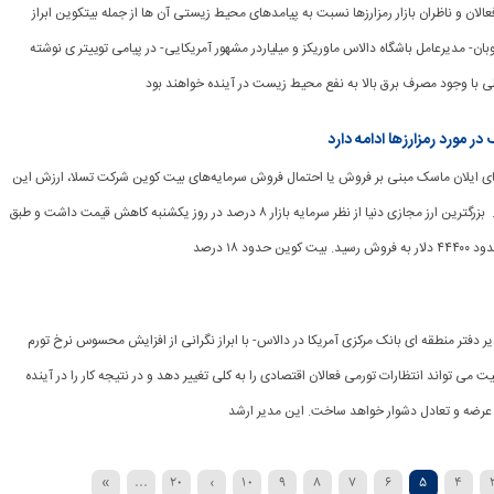
از فعالان و ناظران بازار رمزارزها نسبت به پیامدهای محیط زیستی آن ها از جمله بیتکوین ابراز
وبان- مدیرعامل باشگاه دالاس ماوریکز و میلیاردر مشهور آمریکایی- در پیامی توییتر ی نوشته
ی با وجود مصرف برق بالا به نفع محیط زیست در آینده خواهند بود
ر مورد رمزارزها ادامه دارد
فته‌های ایلان ماسک مبنی بر فروش یا احتمال فروش سرمایه‌های بیت کوین شرکت تسلا، ارزش این
ارز مجازی کاهش یافت. بزرگترین ارز مجازی دنیا از نظر سرمایه بازار ۸ درصد در روز یکشنبه کاهش قیمت داشت و طبق
دود ۱۸ درصد
ن- مدیر دفتر منطقه ای بانک مرکزی آمریکا در دالاس- با ابراز نگرانی از افزایش محسوس نرخ تورم
می تواند انتظارات تورمی فعالان اقتصادی را به کلی تغییر دهد و در نتیجه کار را در آینده
ن عرضه و تعادل دشوار خواهد ساخت. این مدیر ارشد
»
...
20
›
10
9
8
7
6
5
4