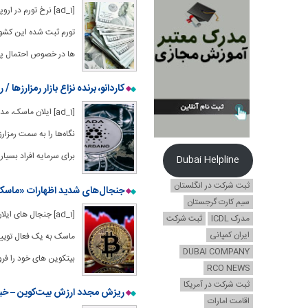
[ad_1] نرخ تورم در
ها در خصوص احتمال پای
کاردانو، برنده نزاع بازار رمزارزها 
[ad_1] ایلان ماسک،
نگاه‌ها را به سمت رمزار
برای سرمایه افراد بسیار
Dubai Helpline
ثبت شرکت در انگلستان
جنجال‌های شدید اظهارات «ماسک» د
سیم کارت گرجستان
[ad_1] جنجال های 
مدرک ICDL
ثبت شرکت
ایران کمپانی
DUBAI COMPANY
بیتکوین های خود را فر
RCO NEWS
ثبت شرکت در آمریکا
ریزش مجدد ارزش بیت‌کوین – خبر
اقامت امارات