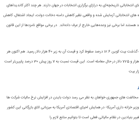
ده‌های انتخاباتی تاریخچه‌ای به درازای برگزاری انتخابات در جهان دارند. هر چند اکثر کاندیداهای
 های انتخاباتی آزمایش شده و واقعی نظیر کاهش دامنه دخالت دولت، ایجاد اشتغال، کاهش
 هستند اما برخی نیز وعده‌هایی خارج از عرف داده‌اند. در برخی مواقع نامزدها از این قانون
[ad_1] در 24 ساعتی که گذشت بیت کوین 12.6 درصد سقوط کرد و قیمت آن به زیر 40 هزار دلار رسید. هم اکنون هر
بیت کوین با قیمت 39 هزار و 725 دلار در حال معامله است. این قیمت نسبت به 7 روز پیش 30 درصد پایین‌تر است
ار بیت
تقاد و مخالفت های جمهوری خواهان به نظر می رسد دولت بایدن در افزایش نرخ مالیات شرکت ها
ر خزانه داری آمریکا- در همایش احیای اقتصادی آمریکا به میزبانی اتاق بازرگانی این کشور
یر بنیادین در نظام مالیاتی فعلی است تا بتوانیم منابع لازم را