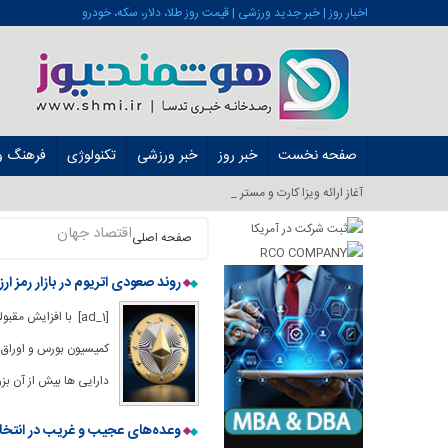
اخبار روز | خبر جدید ورزشی | قیمت روز طلا، دلار، سکه، خودرو
صفحه نخست
خبر روز
خبر ورزشی
تکنولوژی
فرهنگ و 
آغاز ارائه ویزا کارت و مستر کارت در ایر_
اقتصاد جهان
صفحه اصلی
روند صعودی اتریوم در بازار رمز ارز
[ad_1] با افزایش 
کمیسیون بورس و اوراق ب
دارایی ها بیش از آن بز
وعده‌های عجیب و غریب در انتخاب