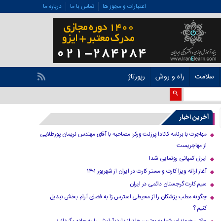
اعتبارات و مجوز ها
تماس با ما
درباره ما
سلامت
راه و روش
رپورتاژ
آخرین اخبار
مهاجرت با برنامه کانادا پرزنت ورکر: مصاحبه با آقای مهندس نریمان پورطلایی
از مهاجریست
ایران کمپانی رونمایی شد!
آغاز ارائه ویزا کارت و مستر کارت در ایران از شهریور ۱۴۰۱
سیم کارت گرجستان دائمی در ایران
چگونه مطب پزشکان را از محیطی استرس زا به فضای آرام بخش تبدیل
کنیم ؟