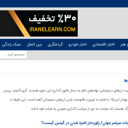
هنر
اخبار اقتصادی
اخبار خودرو
گردشگری
بین الملل
سبک زندگی
ها
مقبولیت ارزهای دیجیتالی، نهادهای ناظر به دنبال قانون گذاری این حوزه هستند. گری گنسلر- رییس
هادار آمریکا- با اشاره به ضرورت قانونمند شدن ارزهای دیجیتالی گفته است: این طبقه از
رگ هستند که بتوانند به دور از سیاست گذاری عمومی به حیات خود ادامه
ات سراسر جهان/ رکورددار نامزد شدن در گینس کیست؟