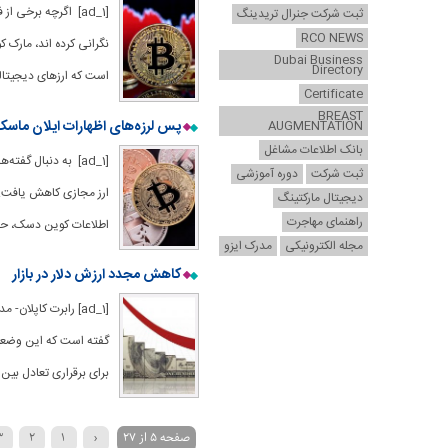
[ad_1] اگرچه برخی 
ثبت شرکت جنرال تریدینگ
RCO NEWS
نگرانی کرده اند، مارک ک
Dubai Business
Directory
است که ارزهای دیجیتال
Certificate
BREAST
پس لرزه‌های اظهارات ایلان ماسک د
AUGMENTATION
بانک اطلاعات مشاغل
[ad_1] به دنبال گ
ثبت شرکت
دوره آموزشی
دیجیتال مارکتینگ
راهنمای مهاجرت
اطلاعات کوین دسک، حدود ۴۴۴۰۰ دلار به فروش رسید. بیت کوین ح
مجله الکترونیکی
مدرک ایزو
کاهش مجدد ارزش دلار در بازار
[ad_1] رابرت کاپلا
گفته است که این وضعیت 
برای برقراری تعادل بی
صفحه 5 از 27
‹
1
2
3