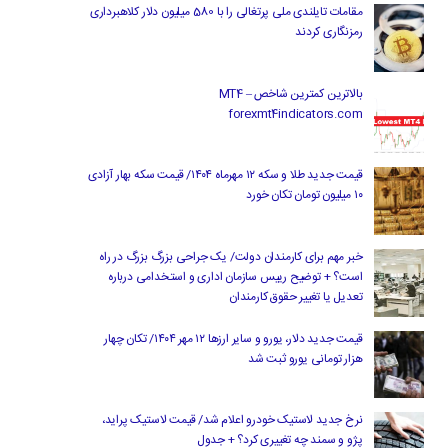
مقامات تایلندی ملی پرتغالی را با 580 میلیون دلار کلاهبرداری
رمزنگاری کردند
بالاترین کمترین شاخص MT4 –
forexmt4indicators.com
قیمت جدید طلا و سکه ۱۲ مهرماه ۱۴۰۴/ قیمت سکه بهار آزادی
۱۰ میلیون تومان تکان خورد
خبر مهم برای کارمندان دولت/ یک جراحی بزرگ بزرگ در راه
است؟ + توضیح رییس سازمان اداری و استخدامی درباره
تعدیل یا تغییر حقوق کارمندان
قیمت جدید دلار، یورو و سایر ارزها ۱۲ مهر ۱۴۰۴/ تکان چهار
هزار تومانی یورو ثبت شد
نرخ جدید لاستیک خودرو اعلام شد/ قیمت لاستیک پراید،
پژو و سمند چه تغییری کرد؟ + جدول