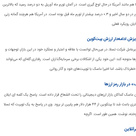
 اروپا هم مانند آمریکا در حال اوج گیری است. در آلمان تورم ماه آوریل به دو درصد رسید که بالاترین
تورم ثبت شده این کشور در دو سال اخیر و ۰.۳ درصد بیشتر از تورم ماه قبل بوده است. در آمریکا هم هرچند گمانه زنی
ان رویکرد فعلی
/ ریزش ادامه‌دار ارزش بیت‌کوین
 مدیرعامل شرکت تسلا، در عین‌حال توانست با علاقه و اعتبار و عملکرد خود در این بازار، توجهات و
زها متوجه کند؛ این خود یکی از اشکالات برخی سرمایه‌گذاران است. رفتاری گله‌ای که می‌تواند
 خطرناک باشد، اما اخیرا ماسک با توییت‌های خود و آثار روانی‌
ر بازار رمز ارزها
ایلان ماسک کماکان بازار ارزهای دیجیتالی را تحت الشعاع قرار داده است. پاسخ یک کلمه ای ایلان
ماسک به یک فعال توییتری باعث شد تا بیتکوین از ۴۴ هزار دلار هم پایین تر برود. وی در پاسخ به یک توییت که تسلا
وخته، نوشت: همین طور است. اگرچه
آنلاین