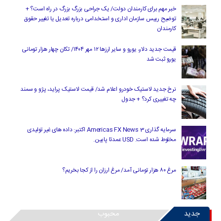
خبر مهم برای کارمندان دولت/ یک جراحی بزرگ بزرگ در راه است؟ +
توضیح رییس سازمان اداری و استخدامی درباره تعدیل یا تغییر حقوق
کارمندان
قیمت جدید دلار، یورو و سایر ارزها ۱۲ مهر ۱۴۰۴/ تکان چهار هزار تومانی
یورو ثبت شد
نرخ جدید لاستیک خودرو اعلام شد/ قیمت لاستیک پراید، پژو و سمند
چه تغییری کرد؟ + جدول
سرمایه گذاری Americas FX News 3 اکتبر: داده های غیر تولیدی
مخلوط شده است. USD عمدتا پایین.
مرغ ۸۰ هزار تومانی آمد/ مرغ ارزان را از کجا بخریم؟
جدید
محبوب