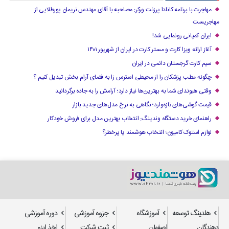
مهاجرت با برنامه کانادا پرزنت ورکر: مصاحبه با آقای مهندس نریمان پورطلایی از
مهاجریست
ایران کمپانی رونمایی شد!
آغاز ارائه ویزا کارت و مستر کارت در ایران از شهریور ۱۴۰۱
سیم کارت گرجستان دائمی در ایران
چگونه مطب پزشکان را از محیطی استرس زا به فضای آرام بخش تبدیل کنیم ؟
وقتی هیوندای شما به بهترین‌ها نیاز دارد؛ آرامش را به جاده برگردانید
قیمت گوشی‌های تازه‌وارد؛ نگاهی به نرخ مدل‌های جدید بازار
راهنمای خرید دستگاه وندینگ: انتخاب بهترین مدل برای فروش خودکار
لوازم استوک کامیون؛ انتخاب هوشمند یا پرخطر؟
هلدینگ توسعه
آموزشگاه
جزوه آموزشی
دوره آموزشی
دهندگان
اصفهان
ثبت شرکت
اخذ ایزو