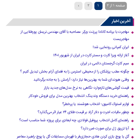
صفحه 1 از 2
1
2
›
آخرین اخبار
مهاجرت با برنامه کانادا پرزنت ورکر: مصاحبه با آقای مهندس نریمان پورطلایی از
مهاجریست
ایران کمپانی رونمایی شد!
آغاز ارائه ویزا کارت و مستر کارت در ایران از شهریور ۱۴۰۱
سیم کارت گرجستان دائمی در ایران
چگونه مطب پزشکان را از محیطی استرس زا به فضای آرام بخش تبدیل کنیم ؟
وقتی هیوندای شما به بهترین‌ها نیاز دارد؛ آرامش را به جاده برگردانید
قیمت گوشی‌های تازه‌وارد؛ نگاهی به نرخ مدل‌های جدید بازار
راهنمای خرید دستگاه وندینگ: انتخاب بهترین مدل برای فروش خودکار
لوازم استوک کامیون؛ انتخاب هوشمند یا پرخطر؟
چطور مالیات، اجرت و دلار آزاد بر قیمت طلای ۲۴ عیار اثر می‌گذارد؟
راهنمای کامل انتخاب پروفیل فولادی: چه ابعادی برای پروژه شما مناسب است؟
آیا تزریق ژل برای صورت ضرر دارد​؟
گل یا پوچ بازی کردن هادی حجازی‌فر با قهرمان مسابقات گل یا پوچ-راهبرد معاصر