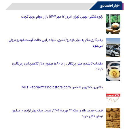
اخبار اقتصادی
رکوردشکنی بورس تهران امروز ۱۲ مهر ۱۴۰۴| بازار سهام رونق گرفت
زخم کاری دلار به بازار خودرو/ نادری: تنها در این حالت قیمت خودرو نزولی
می‌شود
مقامات تایلندی ملی پرتغالی را با 580 میلیون دلار کلاهبرداری رمزنگاری
کردند
بالاترین کمترین شاخص MT4 – forexmt4indicators.com
قیمت جدید طلا و سکه ۱۲ مهرماه ۱۴۰۴/ قیمت سکه بهار آزادی ۱۰ میلیون
تومان تکان خورد