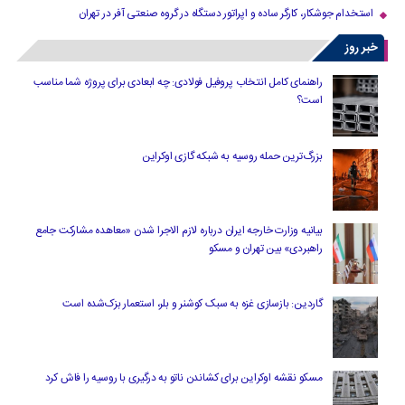
استخدام جوشکار، کارگر ساده و اپراتور دستگاه در گروه صنعتی آفر در تهران
خبر روز
راهنمای کامل انتخاب پروفیل فولادی: چه ابعادی برای پروژه شما مناسب
است؟
بزرگ‌ترین حمله روسیه به شبکه گازی اوکراین
بیانیه وزارت خارجه ایران درباره لازم‌ الاجرا شدن «معاهده مشارکت جامع
راهبردی» بین تهران و مسکو
گاردین: بازسازی غزه به سبک کوشنر و بلر، استعمار بزک‌شده است
مسکو نقشه اوکراین برای کشاندن ناتو به درگیری با روسیه را فاش کرد