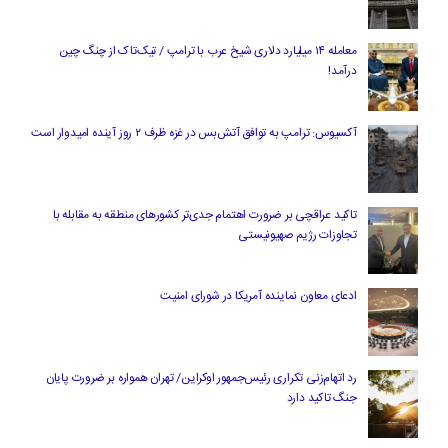
معامله ۱۴ میلیارد دلاری شیخ عرب با ترامپ / تیک‌تاک از چنگ چین
درآمد!
آکسیوس: ترامپ به توافق آتش‌بس در غزه ظرف ۲ روز آینده امیدوار است
تاکید عراقچی بر ضرورت اهتمام جدی‌تر کشورهای منطقه به مقابله با
تجاوزات رژیم صهیونیستی
ادعای معاون نماینده آمریکا در شورای امنیت
رد اتهام‌زنی تکراری رئیس‌جمهور اوکراین/ تهران همواره بر ضرورت پایان
جنگ تاکید دارد