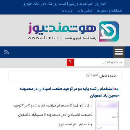
اخبار روز | خبر جدید ورزشی | قیمت روز طلا، دلار، سکه، خودرو
اعتبارات و مجوز ها
تماس با ما
درباره ما
اسپادان
صفحه اصلی
استخدام راننده پایه دو در توحید صنعت اسپادان در محدوده
حسین‌آباد اصفهان
[ad_1] [ad_2] #استخدام #راننده #پایه #دو #در #توحید
#صنعت #اسپادان #در #محدوده #حسینآباد #اصفهان
لینک منبع : هوشمند نیوز