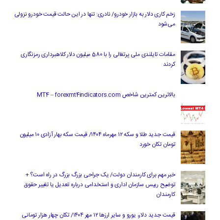
زخم کاری دلار به بازار خودرو/ نادری: تنها در این حالت قیمت خودرو نزولی
می‌شود
مقامات تایلندی ملی پرتغالی را با 580 میلیون دلار کلاهبرداری رمزنگاری
کردند
بالاترین کمترین شاخص MT4 – forexmt4indicators.com
قیمت جدید طلا و سکه ۱۲ مهرماه ۱۴۰۴/ قیمت سکه بهار آزادی ۱۰ میلیون
تومان تکان خورد
خبر مهم برای کارمندان دولت/ یک جراحی بزرگ بزرگ در راه است؟ +
توضیح رییس سازمان اداری و استخدامی درباره تعدیل یا تغییر حقوق
کارمندان
قیمت جدید دلار، یورو و سایر ارزها ۱۲ مهر ۱۴۰۴/ تکان چهار هزار تومانی