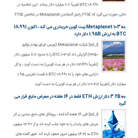
18.991 BTC تقریباً 2.2 میلیارد دلار رساند. این اعلامیه در
حالی صورت می گیرد که FTSE راسل گنجاندن Metaplanet در شاخص FTSE
Metaplanet 103 بیت کوین خریداری می کند ، اکنون 18،991
BTC به ارزش 1.95B دلار دارد
[ad_1] شرکت Metaplanet (بورس اوراق بهادار توکیو:
3350) گزارش داد که 103 BTC را با حدود 11.7 میلیون دلار
(تقریباً 113،491 دلار در هر بیت کوین) به دست آورد ، و کل
دارایی های خود را به 18،991 BTC با قیمت تقریبی 1.95
میلیارد دلار (تقریباً 102،712 دلار در هر بیت کوین) به دست آورد.
3.2B دلار ارزش ETH فقط در 14 هفته در معرض مایع قرار می
گیرد
[ad_1] طی 14 هفته گذشته ، پروتکل های مایع مبتنی بر اتر
جریان های پایدار را به خود جلب کرده اند و از 13.62 میلیون
ETH به 14.31 میلیون امروز صعود کرده اند. طبق گفته های