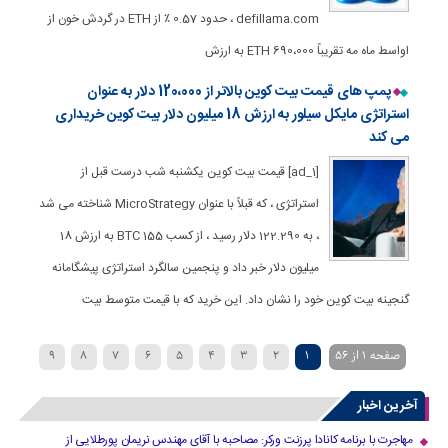
defillama.com ، حدود 0.57 ٪ از ETH در گردش خون از
اواسط ماه مه تقریباً 690،000 ETH به ارزش
پمپ های قیمت بیت کوین بالاتر از 120،000 دلار به عنوان
استراتژی مایکل سیلور به ارزش 18 میلیون دلار بیت کوین خریداری
می کند
[ad_1] قیمت بیت کوین یکشنبه شب درست قبل از
استراتژی ، که قبلاً با عنوان MicroStrategy شناخته می شد
، به 122.290 دلار رسید ، از کسب 155 BTC به ارزش 18
میلیون دلار خبر داد و پنجمین سالگرد استراتژی پیشگامانه
گنجینه بیت کوین خود را نشان داد. این خرید که با قیمت متوسط بیت
صفحه 1 از 56
1
2
3
4
5
6
7
8
9
»
...
40
30
20
›
10
آخرین اخبار
مهاجرت با برنامه کانادا پرزنت ورکر: مصاحبه با آقای مهندس نریمان پورطلایی از