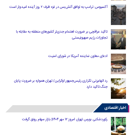
آکسیوس: ترامپ به توافق آتش‌بس در غزه ظرف ۲ روز آینده امیدوار است
تاکید عراقچی بر ضرورت اهتمام جدی‌تر کشورهای منطقه به مقابله با
تجاوزات رژیم صهیونیستی
ادعای معاون نماینده آمریکا در شورای امنیت
رد اتهام‌زنی تکراری رئیس‌جمهور اوکراین/ تهران همواره بر ضرورت پایان
جنگ تاکید دارد
اخبار اقتصادی
رکوردشکنی بورس تهران امروز ۱۲ مهر ۱۴۰۴| بازار سهام رونق گرفت