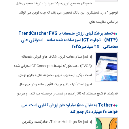
همچنان به جمع آوری حرکت بپردازد ، “روند صعودی قابل
توجهی” دارد. تحلیلگران این بانک تخمین می زنند که بیت کوین می تواند
براساس مقایسه های
تسلط بر شکافهای ارزش منصفانه با TrendCatcher FVG
(MT4) – تجارت ICT تمیز ساخته شده ساده – استراتژی های
معاملاتی – 25 سپتامبر 2025
[ad_1] سلام معامله گران ، شکاف های ارزش منصفانه
(FVGS) ، همانطور که توسط ICT Concepts معرفی شده
است ، یکی از محبوب ترین مجموعه های تجاری نهادی
امروز است.آنها مبتنی بر یک الگوی ساده و در عین حال
قدرتمند 3 شمع هستند که ناکارآمدی در قیمت را برجسته می کند ، و هر دو
Tether به دنبال 500 میلیارد دلار ارزش گذاری است ، می
خواهد 20 میلیارد دلار جمع کند
[ad_1] Tether Holdings SA ، صادرکننده بزرگترین