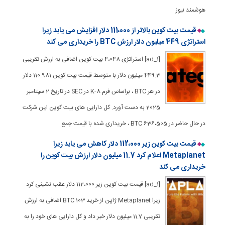
هوشمند نیوز
قیمت بیت کوین بالاتر از 111،000 دلار افزایش می یابد زیرا
استراتژی 449 میلیون دلار ارزش BTC را خریداری می کند
[ad_1] استراتژی 4،048 بیت کوین اضافی به ارزش تقریبی
449.3 میلیون دلار با متوسط ​​قیمت بیت کوین 110.981 دلار
در هر BTC ، براساس فرم 8-K در SEC در تاریخ 2 سپتامبر
2025 به دست آورد. کل دارایی های بیت کوین این شرکت
در حال حاضر در 636،505 BTC ، خریداری شده با قیمت جمع
قیمت بیت کوین زیر 112،000 دلار کاهش می یابد زیرا
Metaplanet اعلام کرد 11.7 میلیون دلار ارزش بیت کوین را
خریداری می کند
[ad_1] قیمت بیت کوین زیر 112،000 دلار عقب نشینی کرد
زیرا Metaplanet ژاپن از خرید 103 BTC اضافی به ارزش
تقریبی 11.7 میلیون دلار خبر داد و کل دارایی های خود را به