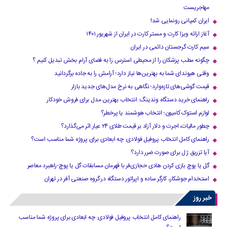
مهاجریست
ایران کمپانی رونمایی شد!
آغاز ارائه ویزا کارت و مستر کارت در ایران از شهریور ۱۴۰۱
سیم کارت گرجستان دائمی در ایران
چگونه مطب پزشکان را از محیطی استرس زا به فضای آرام بخش تبدیل کنیم ؟
وقتی هیوندای شما به بهترین‌ها نیاز دارد؛ آرامش را به جاده برگردانید
قیمت گوشی‌های تازه‌وارد؛ نگاهی به نرخ مدل‌های جدید بازار
راهنمای خرید دستگاه وندینگ: انتخاب بهترین مدل برای فروش خودکار
لوازم استوک کامیون؛ انتخاب هوشمند یا پرخطر؟
چطور مالیات، اجرت و دلار آزاد بر قیمت طلای ۲۴ عیار اثر می‌گذارد؟
راهنمای کامل انتخاب پروفیل فولادی: چه ابعادی برای پروژه شما مناسب است؟
آیا تزریق ژل برای صورت ضرر دارد​؟
گل یا پوچ بازی کردن هادی حجازی‌فر با قهرمان مسابقات گل یا پوچ-راهبرد معاصر
استخدام جوشکار، کارگر ساده و اپراتور دستگاه در گروه صنعتی آفر در تهران
خبر روز
راهنمای کامل انتخاب پروفیل فولادی: چه ابعادی برای پروژه شما مناسب