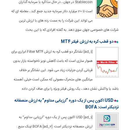
Stablecoin در جهان ، در حال مذاکره با سرمایه گذاران
است تا 20 میلیارد دلار سرمایه جدید جمع کند ، معامله ای که
می تواند این شرکت را به سمت رده های با ارزش ترین
شرکت های خصوصی جهان سوق دهد. به گفته افرادی که با این بحث
دو قطب کره به ارزش فیلتر MT4
[ad_1] نشانگر دو قطب کره به ارزش Filter MT4 ابزاری برای
هموار سازی است که باعث کاهش نویز ناخواسته بازار بدون
قربانی کردن جزئیات زیاد می شود. این نشانگر بر خلاف
میانگین های متحرک معمولی که ممکن است خیلی آهسته
باشد یا واکنش نشان دهد ، یک روش فیلتر ویژه را برای صاف کردن داده
USD اکنون پس از یک دوره “ارزیابی مداوم” به ارزش منصفانه
نزدیکتر است: BOFA
[ad_1] USD اکنون پس از یک دوره “ارزیابی مداوم” به
ارزش منصفانه نزدیکتر است: BOFA [ad_2] لینک منبع :