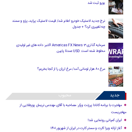
یورو ثبت شد
نرخ جدید لاستیک خودرو اعلام شد/ قیمت لاستیک پراید، پژو و سمند
چه تغییری کرد؟ + جدول
سرمایه گذاری Americas FX News 3 اکتبر: داده های غیر تولیدی
مخلوط شده است. USD عمدتا پایین.
مرغ ۸۰ هزار تومانی آمد/ مرغ ارزان را از کجا بخریم؟
جدید
محبوب
مهاجرت با برنامه کانادا پرزنت ورکر: مصاحبه با آقای مهندس نریمان پورطلایی از
مهاجریست
ایران کمپانی رونمایی شد!
آغاز ارائه ویزا کارت و مستر کارت در ایران از شهریور ۱۴۰۱