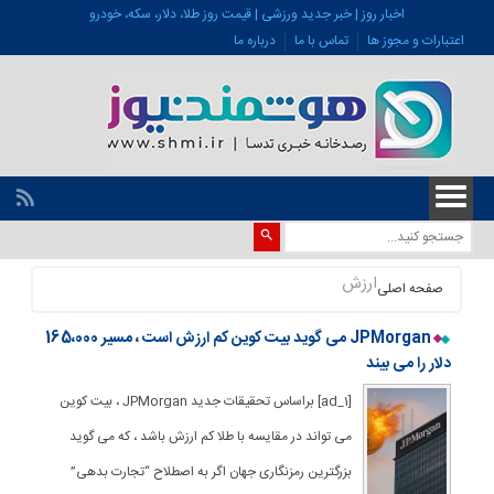
اخبار روز | خبر جدید ورزشی | قیمت روز طلا، دلار، سکه، خودرو
اعتبارات و مجوز ها
تماس با ما
درباره ما
ارزش
صفحه اصلی
JPMorgan می گوید بیت کوین کم ارزش است ، مسیر 165،000
دلار را می بیند
[ad_1] براساس تحقیقات جدید JPMorgan ، بیت کوین
می تواند در مقایسه با طلا کم ارزش باشد ، که می گوید
بزرگترین رمزنگاری جهان اگر به اصطلاح “تجارت بدهی”