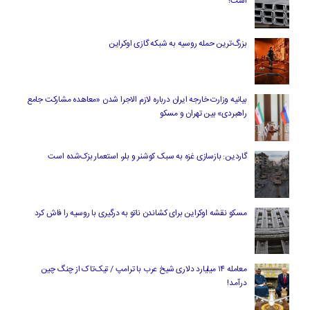
است؟
بزرگ‌ترین حمله روسیه به شبکه گازی اوکراین
بیانیه وزارت خارجه ایران درباره لازم‌ الاجرا شدن «معاهده مشارکت جامع
راهبردی» بین تهران و مسکو
گاردین: بازسازی غزه به سبک کوشنر و بلر، استعمار بزک‌شده است
مسکو نقشه اوکراین برای کشاندن ناتو به درگیری با روسیه را فاش کرد
معامله ۱۴ میلیارد دلاری شیخ عرب با ترامپ / تیک‌تاک از چنگ چین
درآمد!