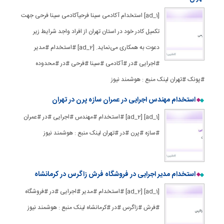
[ad_1] استخدام آکادمی سینا فرحیآکادمی سینا فرحی جهت
تکمیل کادر خود در استان تهران از افراد واجد شرایط زیر
دعوت به همکاری می‌نماید. [ad_2] #استخدام #مدیر
#اجرایی #در #آکادمی #سینا #فرحی #در #محدوده
#پونک #تهران لینک منبع : هوشمند نیوز
استخدام مهندس اجرایی در عمران سازه پرن در تهران
[ad_1] [ad_2] #استخدام #مهندس #اجرایی #در #عمران
#سازه #پرن #در #تهران لینک منبع : هوشمند نیوز
استخدام مدیر اجرایی در فروشگاه فرش زاگرس در کرمانشاه
[ad_1] [ad_2] #استخدام #مدیر #اجرایی #در #فروشگاه
#فرش #زاگرس #در #کرمانشاه لینک منبع : هوشمند نیوز