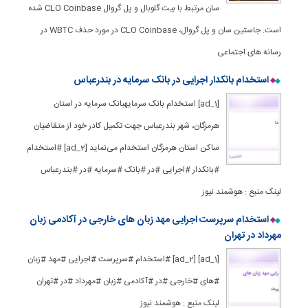
سان مرتبط با بیت گلوبال و پل گروال CLO Coinbase شده
است. جاستین سان و پل گروال، CLO Coinbase در مورد حذف WBTC در
رسانه های اجتماعی
استخدام بانکدار اجرایی در بانک سرمایه در بندرعباس
[ad_1] استخدام بانک سرمایهبانک سرمایه در استان
هرمزگان، شهر بندرعباس جهت تکمیل کادر خود از متقاضیان
ساکن استان هرمزگان استخدام می‌نماید [ad_2] #استخدام
#بانکدار #اجرایی #در #بانک #سرمایه #در #بندرعباس
لینک منبع : هوشمند نیوز
استخدام سرپرست اجرایی مهد زبان های خارجی در آکادمی زبان
مهرداد در تهران
[ad_1] [ad_2] #استخدام #سرپرست #اجرایی #مهد #زبان
#های #خارجی #در #آکادمی #زبان #مهرداد #در #تهران
لینک منبع : هوشمند نیوز