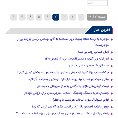
صفحه 3 از 19
‹
1
2
3
4
5
6
7
8
»
...
›
10
9
آخرین اخبار
مهاجرت با برنامه کانادا پرزنت ورکر: مصاحبه با آقای مهندس نریمان پورطلایی از
مهاجریست
ایران کمپانی رونمایی شد!
آغاز ارائه ویزا کارت و مستر کارت در ایران از شهریور ۱۴۰۱
سیم کارت گرجستان دائمی در ایران
چگونه مطب پزشکان را از محیطی استرس زا به فضای آرام بخش تبدیل کنیم ؟
وقتی هیوندای شما به بهترین‌ها نیاز دارد؛ آرامش را به جاده برگردانید
قیمت گوشی‌های تازه‌وارد؛ نگاهی به نرخ مدل‌های جدید بازار
راهنمای خرید دستگاه وندینگ: انتخاب بهترین مدل برای فروش خودکار
لوازم استوک کامیون؛ انتخاب هوشمند یا پرخطر؟
چطور مالیات، اجرت و دلار آزاد بر قیمت طلای ۲۴ عیار اثر می‌گذارد؟
راهنمای کامل انتخاب پروفیل فولادی: چه ابعادی برای پروژه شما مناسب است؟