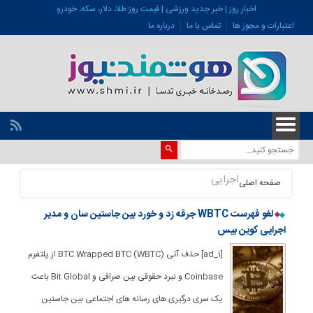
اخبار روز | خبر جدید ورزشی | قیمت روز طلا، دلار، سکه، خودرو
اعتبارات و مجوز ها
تماس با ما
درباره ما
اجرایی
صفحه اصلی
لغو فهرست WBTC جرقه زد و خورد بین جاستین سان و مدیر
اجرایی کوین بیس
[ad_1] حذف آتی BTC Wrapped BTC (WBTC) از پلتفرم
Coinbase و نبرد حقوقی بین صرافی و Bit Global باعث
یک سری درگیری های رسانه های اجتماعی بین جاستین