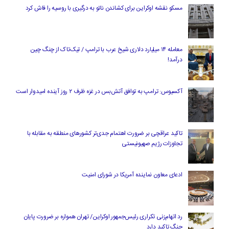
مسکو نقشه اوکراین برای کشاندن ناتو به درگیری با روسیه را فاش کرد
معامله ۱۴ میلیارد دلاری شیخ عرب با ترامپ / تیک‌تاک از چنگ چین
درآمد!
آکسیوس: ترامپ به توافق آتش‌بس در غزه ظرف ۲ روز آینده امیدوار است
تاکید عراقچی بر ضرورت اهتمام جدی‌تر کشورهای منطقه به مقابله با
تجاوزات رژیم صهیونیستی
ادعای معاون نماینده آمریکا در شورای امنیت
رد اتهام‌زنی تکراری رئیس‌جمهور اوکراین/ تهران همواره بر ضرورت پایان
جنگ تاکید دارد