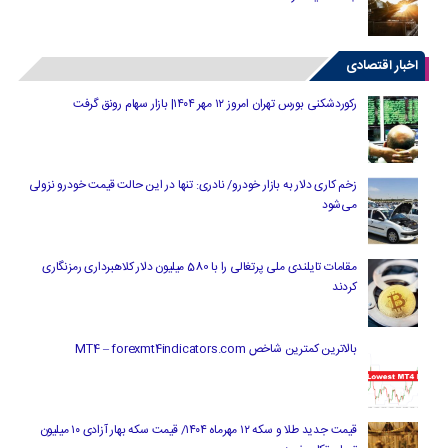
اخبار اقتصادی
رکوردشکنی بورس تهران امروز ۱۲ مهر ۱۴۰۴| بازار سهام رونق گرفت
زخم کاری دلار به بازار خودرو/ نادری: تنها در این حالت قیمت خودرو نزولی
می‌شود
مقامات تایلندی ملی پرتغالی را با 580 میلیون دلار کلاهبرداری رمزنگاری
کردند
بالاترین کمترین شاخص MT4 – forexmt4indicators.com
قیمت جدید طلا و سکه ۱۲ مهرماه ۱۴۰۴/ قیمت سکه بهار آزادی ۱۰ میلیون