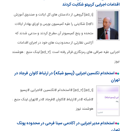
اقدامات اجرایی کریپتو شکایت کردند
[ad_1] گروهی از دادستان های کل ایالت و صندوق آموزش
DeFi شکایتی را علیه کمیسیون بورس و اوراق بهادار ایالات
متحده و پنج کمیسیونر آن مطرح کردند و مدعی شدند که
آژانس نظارتی از محدودیت های خود در اجرای اقدامات
اجرایی علیه صرافی های رمزنگاری فراتر رفته است. [ad_2] لینک منبع : هوشمند
نیوز
استخدام تکنسین اجرایی (پسیو شبکه) در ارتباط کاوان فرجاد در
تهران
[ad_1] [ad_2] #استخدام #تکنسین #اجرایی #پسیو
#شبکه #در #ارتباط #کاوان #فرجاد #در #تهران لینک منبع :
هوشمند نیوز
استخدام مدیر اجرایی در آکادمی سینا فرحی در محدوده پونک
تهران