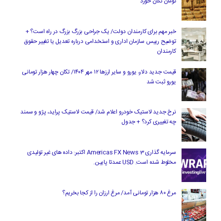
تومان تکان خورد
خبر مهم برای کارمندان دولت/ یک جراحی بزرگ بزرگ در راه است؟ +
توضیح رییس سازمان اداری و استخدامی درباره تعدیل یا تغییر حقوق
کارمندان
قیمت جدید دلار، یورو و سایر ارزها ۱۲ مهر ۱۴۰۴/ تکان چهار هزار تومانی
یورو ثبت شد
نرخ جدید لاستیک خودرو اعلام شد/ قیمت لاستیک پراید، پژو و سمند
چه تغییری کرد؟ + جدول
سرمایه گذاری Americas FX News 3 اکتبر: داده های غیر تولیدی
مخلوط شده است. USD عمدتا پایین.
مرغ ۸۰ هزار تومانی آمد/ مرغ ارزان را از کجا بخریم؟