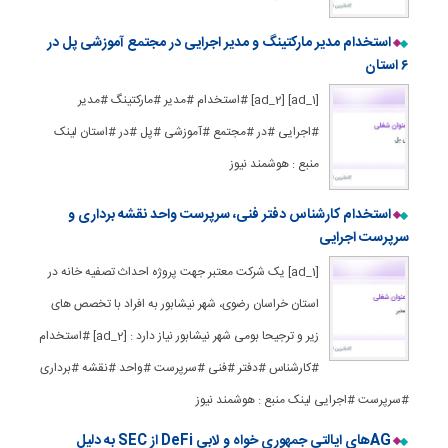
استخدام مدیر مارکتینگ و مدیر اجرایی در مجتمع آموزشی پل در
۶ استان
[ad_1] [ad_2] #استخدام #مدیر #مارکتینگ #مدیر
#اجرایی #در #مجتمع #آموزشی #پل #در #استان لینک
منبع : هوشمند نیوز
استخدام کارشناس دفتر فنی، سرپرست واحد نقشه برداری و
سرپرست اجرایی
[ad_1] یک شرکت معتبر جهت پروژه احداث تصفیه خانه در
استان خراسان رضوی، شهر نیشابور به افراد با تخصص های
زیر و ترجیحا بومی شهر نیشابور نیاز دارد : [ad_2] #استخدام
#کارشناس #دفتر #فنی #سرپرست #واحد #نقشه #برداری
#سرپرست #اجرایی لینک منبع : هوشمند نیوز
AGهای ایالتی جمهوری خواه و لابی DeFi از SEC به دلیل