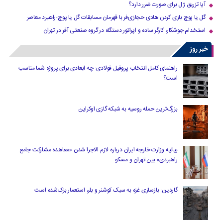
آیا تزریق ژل برای صورت ضرر دارد​؟
گل یا پوچ بازی کردن هادی حجازی‌فر با قهرمان مسابقات گل یا پوچ-راهبرد معاصر
استخدام جوشکار، کارگر ساده و اپراتور دستگاه در گروه صنعتی آفر در تهران
خبر روز
راهنمای کامل انتخاب پروفیل فولادی: چه ابعادی برای پروژه شما مناسب
است؟
بزرگ‌ترین حمله روسیه به شبکه گازی اوکراین
بیانیه وزارت خارجه ایران درباره لازم‌ الاجرا شدن «معاهده مشارکت جامع
راهبردی» بین تهران و مسکو
گاردین: بازسازی غزه به سبک کوشنر و بلر، استعمار بزک‌شده است