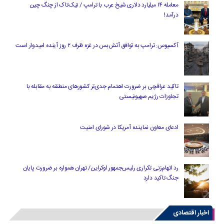
معامله ۱۴ میلیارد دلاری شیخ عرب با ترامپ / تیک‌تاک از چنگ چین
درآمد!
آکسیوس: ترامپ به توافق آتش‌بس در غزه ظرف ۲ روز آینده امیدوار است
تاکید عراقچی بر ضرورت اهتمام جدی‌تر کشورهای منطقه به مقابله با
تجاوزات رژیم صهیونیستی
ادعای معاون نماینده آمریکا در شورای امنیت
رد اتهام‌زنی تکراری رئیس‌جمهور اوکراین/ تهران همواره بر ضرورت پایان
جنگ تاکید دارد
اخبار اقتصادی