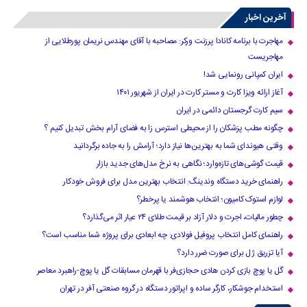
»
...
40
30
20
›
10
آخرین اخبار
مهاجرت با برنامه کانادا پرزنت ورکر: مصاحبه با آقای مهندس نریمان پورطلایی از
مهاجریست
ایران کمپانی رونمایی شد!
آغاز ارائه ویزا کارت و مستر کارت در ایران از شهریور ۱۴۰۱
سیم کارت گرجستان دائمی در ایران
چگونه مطب پزشکان را از محیطی استرس زا به فضای آرام بخش تبدیل کنیم ؟
وقتی هیوندای شما به بهترین‌ها نیاز دارد؛ آرامش را به جاده برگردانید
قیمت گوشی‌های تازه‌وارد؛ نگاهی به نرخ مدل‌های جدید بازار
راهنمای خرید دستگاه وندینگ: انتخاب بهترین مدل برای فروش خودکار
لوازم استوک کامیون؛ انتخاب هوشمند یا پرخطر؟
چطور مالیات، اجرت و دلار آزاد بر قیمت طلای ۲۴ عیار اثر می‌گذارد؟
راهنمای کامل انتخاب پروفیل فولادی: چه ابعادی برای پروژه شما مناسب است؟
آیا تزریق ژل برای صورت ضرر دارد​؟
گل یا پوچ بازی کردن هادی حجازی‌فر با قهرمان مسابقات گل یا پوچ-راهبرد معاصر
استخدام جوشکار، کارگر ساده و اپراتور دستگاه در گروه صنعتی آفر در تهران