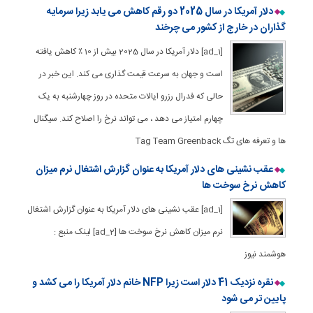
دلار آمریکا در سال 2025 دو رقم کاهش می یابد زیرا سرمایه
گذاران در خارج از کشور می چرخند
[ad_1] دلار آمریکا در سال 2025 بیش از 10 ٪ کاهش یافته
است و جهان به سرعت قیمت گذاری می کند. این خبر در
حالی که فدرال رزرو ایالات متحده در روز چهارشنبه به یک
چهارم امتیاز می دهد ، می تواند نرخ را اصلاح کند. سیگنال
ها و تعرفه های تگ Tag Team Greenback
عقب نشینی های دلار آمریکا به عنوان گزارش اشتغال نرم میزان
کاهش نرخ سوخت ها
[ad_1] عقب نشینی های دلار آمریکا به عنوان گزارش اشتغال
نرم میزان کاهش نرخ سوخت ها [ad_2] لینک منبع :
هوشمند نیوز
نقره نزدیک 41 دلار است زیرا NFP خانم دلار آمریکا را می کشد و
پایین تر می شود