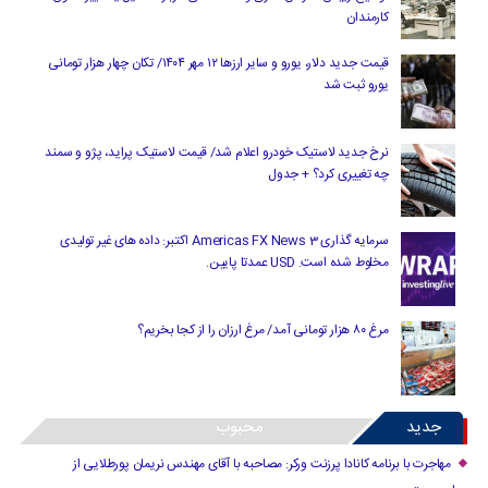
کارمندان
قیمت جدید دلار، یورو و سایر ارزها ۱۲ مهر ۱۴۰۴/ تکان چهار هزار تومانی
یورو ثبت شد
نرخ جدید لاستیک خودرو اعلام شد/ قیمت لاستیک پراید، پژو و سمند
چه تغییری کرد؟ + جدول
سرمایه گذاری Americas FX News 3 اکتبر: داده های غیر تولیدی
مخلوط شده است. USD عمدتا پایین.
مرغ ۸۰ هزار تومانی آمد/ مرغ ارزان را از کجا بخریم؟
جدید
محبوب
مهاجرت با برنامه کانادا پرزنت ورکر: مصاحبه با آقای مهندس نریمان پورطلایی از