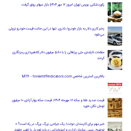
رکوردشکنی بورس تهران امروز ۱۲ مهر ۱۴۰۴| بازار سهام رونق گرفت
زخم کاری دلار به بازار خودرو/ نادری: تنها در این حالت قیمت خودرو نزولی
می‌شود
مقامات تایلندی ملی پرتغالی را با 580 میلیون دلار کلاهبرداری رمزنگاری
کردند
بالاترین کمترین شاخص MT4 – forexmt4indicators.com
قیمت جدید طلا و سکه ۱۲ مهرماه ۱۴۰۴/ قیمت سکه بهار آزادی ۱۰ میلیون
تومان تکان خورد
خبر مهم برای کارمندان دولت/ یک جراحی بزرگ بزرگ در راه است؟ +
توضیح رییس سازمان اداری و استخدامی درباره تعدیل یا تغییر حقوق