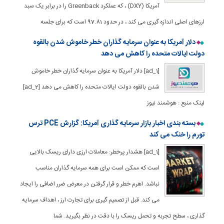
آمریکا (DXY) ، که عملکرد Greenback را در برابر یک سبد
ارزهای اصلی اندازه گیری می کند ، در حدود 97.81 است که برای جلسه
دلار آمریکا به عنوان سرمایه گذاران خطر خاموش شدن بالقوه
دولت ایالات متحده را کاهش می دهد
[ad_1] دلار آمریکا به عنوان سرمایه گذاران خطر خاموش
شدن بالقوه دولت ایالات متحده را کاهش می دهد [ad_2]
لینک منبع : هوشمند نیوز
بسته بندی اخبار بازار سرمایه گذاری آمریکا: گزارش PCE ترس
تورم را خنک می کند
[ad_1] هشدار پرخطر: معاملات ارزی دارای ریسک بالایی
است که ممکن است برای همه سرمایه گذاران مناسب
نباشد. اهرم خطر و قرار گرفتن در معرض ضرر اضافی را ایجاد
می کند. قبل از تصمیم گیری برای تجارت ارز ، اهداف سرمایه
گذاری ، سطح تجربه و تحمل ریسک را با دقت در نظر بگیرید. شما