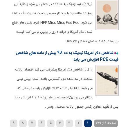
[ad_1] نقره نزدیک به 41.00 دلار ادغام می شود و دقیقاً زیر
اوج 14 ساله خود با ساختار صعودی دست نخورده نگه داشته
می شود. NFP Miss Miss Fed Fed شرط بندی های قطع
شده ، دلار آمریکا و خزانه داری را پایین تر می کند. قیمت
بازارها در 88 ٪ احتمال کاهش 25 BPS
شاخص دلار آمریکا نزدیک به 98.00 پیش از داده های شاخص
قیمت PCE افزایش می یابد
[ad_1] شاخص دلار آمریکا پیشرفت می کند اقتصاد ایالات
متحده در سه ماهه دوم گسترش یافته است. پیش بینی
می شود PCE تیتر 2.6 ٪ YOY افزایش یابد ، در حالی که
انتظار می رود PCE هسته در ماه ژوئیه 2.9 ٪ افزایش یابد.
پس از تأیید معاون رئیس جمهور ایالات متحده ، ونس ،
صفحه 1 از 179
1
2
3
4
5
6
7
8
9