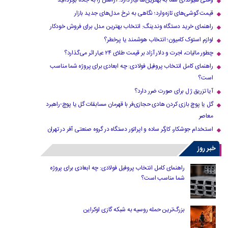
وقتی هیوندای شما به بهترین‌ها نیاز دارد؛ آرامش را به جاده برگردانید
قیمت گوشی‌های تازه‌وارد؛ نگاهی به نرخ مدل‌های جدید بازار
راهنمای خرید دستگاه وندینگ: انتخاب بهترین مدل برای فروش خودکار
لوازم استوک کامیون؛ انتخاب هوشمند یا پرخطر؟
چطور مالیات، اجرت و دلار آزاد بر قیمت طلای ۲۴ عیار اثر می‌گذارد؟
راهنمای کامل انتخاب پروفیل فولادی: چه ابعادی برای پروژه شما مناسب
است؟
آیا تزریق ژل برای صورت ضرر دارد​؟
گل یا پوچ بازی کردن هادی حجازی‌فر با قهرمان مسابقات گل یا پوچ-راهبرد
معاصر
استخدام جوشکار، کارگر ساده و اپراتور دستگاه در گروه صنعتی آفر در تهران
خبر روز
راهنمای کامل انتخاب پروفیل فولادی: چه ابعادی برای پروژه
شما مناسب است؟
بزرگ‌ترین حمله روسیه به شبکه گازی اوکراین