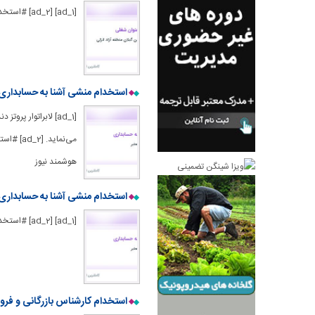
[ad_1] [ad_2] #استخدام #منشی #آشنا #به #حسابداری #کارگر #ساده #در #گیلان لینک منبع : هوشمند نیوز
استخدام منشی آشنا به حسابداری 
[ad_1] لابراتوار پ
می‌نمای
هوشمند نیوز
استخدام منشی آشنا به حسابداری
[ad_1] [ad_2] #استخدام #منشی #آشنا #به #حسابداری #در #محدوده #سلامت #تهران لینک منبع : هوشمند نیوز
استخدام کارشناس بازرگانی و فرو