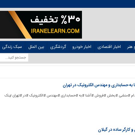
هنر
اخبار اقتصادی
اخبار خودرو
گردشگری
بین الملل
سبک زندگی
 حسابداری و مهندس الکترونیک در تهران
ad_] #استخدام #منشی #بخش #فروش #آشنا #به #حسابداری #مهندس #الکترونیک #در #تهران لینک
 کارگر ساده در گیلان