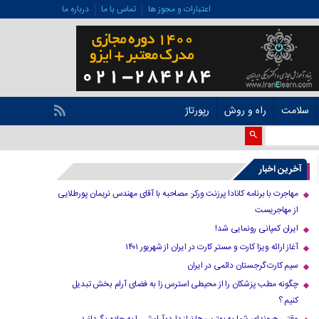
اعتبارات و مجوز ها
تماس با ما
درباره ما
سلامت
راه و روش
رپورتاژ
آخرین اخبار
مهاجرت با برنامه کانادا پرزنت ورکر: مصاحبه با آقای مهندس نریمان پورطلایی
از مهاجریست
ایران کمپانی رونمایی شد!
آغاز ارائه ویزا کارت و مستر کارت در ایران از شهریور ۱۴۰۱
سیم کارت گرجستان دائمی در ایران
چگونه مطب پزشکان را از محیطی استرس زا به فضای آرام بخش تبدیل
کنیم ؟