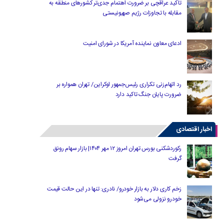
تاکید عراقچی بر ضرورت اهتمام جدی‌تر کشورهای منطقه به
مقابله با تجاوزات رژیم صهیونیستی
ادعای معاون نماینده آمریکا در شورای امنیت
رد اتهام‌زنی تکراری رئیس‌جمهور اوکراین/ تهران همواره بر
ضرورت پایان جنگ تاکید دارد
اخبار اقتصادی
رکوردشکنی بورس تهران امروز ۱۲ مهر ۱۴۰۴| بازار سهام رونق
گرفت
زخم کاری دلار به بازار خودرو/ نادری: تنها در این حالت قیمت
خودرو نزولی می‌شود