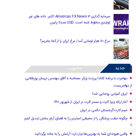
سرمایه گذاری Americas FX News 3 اکتبر: داده های غیر
تولیدی مخلوط شده است. USD عمدتا پایین.
مرغ ۸۰ هزار تومانی آمد/ مرغ ارزان را از کجا بخریم؟
جدید
محبوب
مهاجرت با برنامه کانادا پرزنت ورکر: مصاحبه با آقای مهندس نریمان پورطلایی
از مهاجریست
ایران کمپانی رونمایی شد!
آغاز ارائه ویزا کارت و مستر کارت در ایران از شهریور ۱۴۰۱
سیم کارت گرجستان دائمی در ایران
چگونه مطب پزشکان را از محیطی استرس زا به فضای آرام بخش تبدیل کنیم
؟
وقتی هیوندای شما به بهترین‌ها نیاز دارد؛ آرامش را به جاده برگردانید