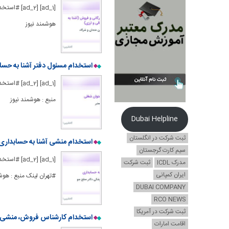
[_1] [ad_2
هوشمند نیوز
استخدام مسئول دفتر آشنا به حساب
[1] [ad_2
منبع : هوشمند نیوز
Dubai Helpline
ثبت شرکت در انگلستان
استخدام منشی آشنا به حسابداری د
سیم کارت گرجستان
[1] [ad_2
مدرک ICDL
ثبت شرکت
ایران کمپانی
#تهران لینک منبع : هوش
DUBAI COMPANY
RCO NEWS
ثبت شرکت در آمریکا
استخدام کارشناس فروش، منشی آش
اقامت امارات