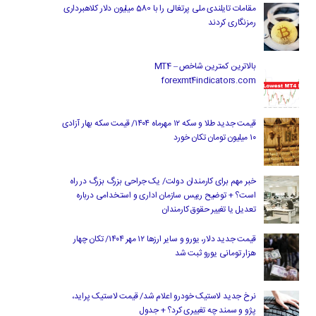
مقامات تایلندی ملی پرتغالی را با 580 میلیون دلار کلاهبرداری
رمزنگاری کردند
بالاترین کمترین شاخص MT4 –
forexmt4indicators.com
قیمت جدید طلا و سکه ۱۲ مهرماه ۱۴۰۴/ قیمت سکه بهار آزادی
۱۰ میلیون تومان تکان خورد
خبر مهم برای کارمندان دولت/ یک جراحی بزرگ بزرگ در راه
است؟ + توضیح رییس سازمان اداری و استخدامی درباره
تعدیل یا تغییر حقوق کارمندان
قیمت جدید دلار، یورو و سایر ارزها ۱۲ مهر ۱۴۰۴/ تکان چهار
هزار تومانی یورو ثبت شد
نرخ جدید لاستیک خودرو اعلام شد/ قیمت لاستیک پراید،
پژو و سمند چه تغییری کرد؟ + جدول