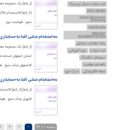
[ad_1] یک مجموعه 
ثبت شرکت جنرال تریدینگ
RCO NEWS
[ad_2] #استخدا
Dubai Business
Directory
منبع : هوشمند نیوز
Certificate
BREAST
استخدام منشی آشنا به حسابداری 
AUGMENTATION
بانک اطلاعات مشاغل
ثبت شرکت
دوره آموزشی
دیجیتال مارکتینگ
راهنمای مهاجرت
#اصفهان لینک منبع : ه
مجله الکترونیکی
مدرک ایزو
استخدام منشی آشنا به حسابداری 
[1] [ad_2
#تهران لینک منبع : هوش
صفحه 1 از 24
1
2
3
4