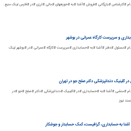
ad] #استخدام #کارشناس #بازرگانی #فروش #آشنا #به #حوزههای #مالی #ارزی #در #فارس لینک منبع :
داری و سرپرست کارگاه عمرانی در بوشهر
ad_] #استخدام #مسئول #دفتر #آشنا #به #حسابداری #سرپرست #کارگاه #عمرانی #در #بوشهر لینک
ر کلینیک دندانپزشکی دکتر صلح جو در تهران
ad_] #استخدام #منشی #آشنا #به #حسابداری #در #کلینیک #دندانپزشکی #دکتر #صلح #جو #در
مند نیوز
نا به حسابداری، گرافیست، کمک حسابدار و جوشکار