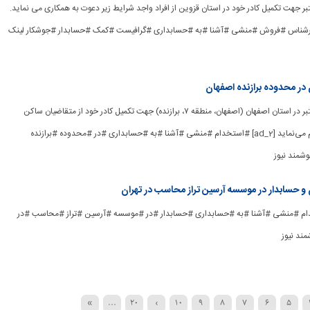
معتبر جهت تکمیل کادر خود در استان قزوین از افراد واجد شرایط زیر دعوت به همکاری می نماید.
م #کارشناس #فروش #منشی #آشنا #به #حسابداری #گرافیست #کمک #حسابدار #جوشکار لینک
در محدوده برازنده اصفهان
[ad_1] یک مجموعه معتبر در استان اصفهان (اصفهان، منطقه ۷، برازنده) جهت تکمیل کادر خود از متقاضیان ساکن
استان اصفهان استخدام می‌نماید [ad_2] #استخدام #منشی #آشنا #به #حسابداری #در #محدوده #برازنده
وشمند نیوز
و حسابدار در موسسه آرسین تراز محاسب در تهران
ad_] #استخدام #منشی #آشنا #به #حسابداری #حسابدار #در #موسسه #آرسین #تراز #محاسب #در
مند نیوز
»
...
20
›
10
9
8
7
6
5