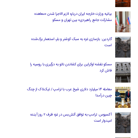
بیانیه وزارت خارجه ایران درباره لازم‌ الاجرا شدن «معاهده
مشارکت جامع راهبردی» بین تهران و مسکو
گاردین: بازسازی غزه به سبک کوشنر و بلر، استعمار بزک‌شده
است
مسکو نقشه اوکراین برای کشاندن ناتو به درگیری با روسیه را
فاش کرد
معامله ۱۴ میلیارد دلاری شیخ عرب با ترامپ / تیک‌تاک از چنگ
چین درآمد!
آکسیوس: ترامپ به توافق آتش‌بس در غزه ظرف ۲ روز آینده
امیدوار است