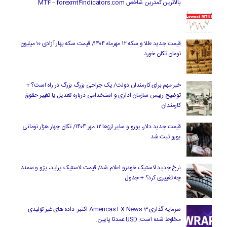
بالاترین کمترین شاخص MT4 – forexmt4indicators.com
قیمت جدید طلا و سکه ۱۲ مهرماه ۱۴۰۴/ قیمت سکه بهار آزادی ۱۰ میلیون
تومان تکان خورد
خبر مهم برای کارمندان دولت/ یک جراحی بزرگ بزرگ در راه است؟ +
توضیح رییس سازمان اداری و استخدامی درباره تعدیل یا تغییر حقوق
کارمندان
قیمت جدید دلار، یورو و سایر ارزها ۱۲ مهر ۱۴۰۴/ تکان چهار هزار تومانی
یورو ثبت شد
نرخ جدید لاستیک خودرو اعلام شد/ قیمت لاستیک پراید، پژو و سمند
چه تغییری کرد؟ + جدول
سرمایه گذاری Americas FX News 3 اکتبر: داده های غیر تولیدی
مخلوط شده است. USD عمدتا پایین.