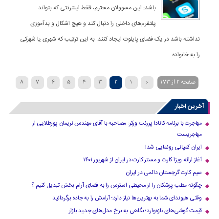
باشد: این مسوولان محترم، فقط اینترنتی که بتواند
پلتفرم‌های داخلی را دنبال کند و هیچ اشکال و بدآموزی
نداشته باشد در یک فضای پایلوت ایجاد کنند. به این ترتیب که شهری یا شهرکی
را به خانواده
صفحه 2 از 173
‹
1
2
3
4
5
6
7
8
»
...
40
30
20
›
10
9
آخرین اخبار
مهاجرت با برنامه کانادا پرزنت ورکر: مصاحبه با آقای مهندس نریمان پورطلایی از
مهاجریست
ایران کمپانی رونمایی شد!
آغاز ارائه ویزا کارت و مستر کارت در ایران از شهریور ۱۴۰۱
سیم کارت گرجستان دائمی در ایران
چگونه مطب پزشکان را از محیطی استرس زا به فضای آرام بخش تبدیل کنیم ؟
وقتی هیوندای شما به بهترین‌ها نیاز دارد؛ آرامش را به جاده برگردانید
قیمت گوشی‌های تازه‌وارد؛ نگاهی به نرخ مدل‌های جدید بازار