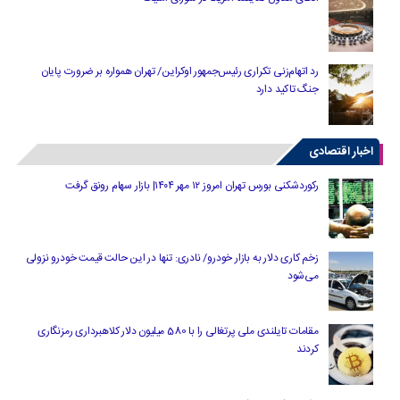
رد اتهام‌زنی تکراری رئیس‌جمهور اوکراین/ تهران همواره بر ضرورت پایان
جنگ تاکید دارد
اخبار اقتصادی
رکوردشکنی بورس تهران امروز ۱۲ مهر ۱۴۰۴| بازار سهام رونق گرفت
زخم کاری دلار به بازار خودرو/ نادری: تنها در این حالت قیمت خودرو نزولی
می‌شود
مقامات تایلندی ملی پرتغالی را با 580 میلیون دلار کلاهبرداری رمزنگاری
کردند