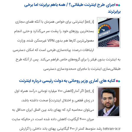
اجرای طرح اینترنت طبقاتی؟ / همه باهم برابرند؛ اما برخی
برابرترند
[ad_1] اینترنتی برای خواص همزمان با آنکه فضای مجازی
بسته‌ترین روزهای خود را پشت سر می‌گذارد و حتی انجام
معمولی‌ترین کارها هم بدون ‌VPN غیرممکن شده، وزارت
ارتباطات درصدد پیاده‌سازی طرحی است که امکان دسترسی
به اینترنت بدون فیلتر را برای گروه‌های خاص فراهم می‌کند. پس از آنکه طرح
طبقاتی‌سازی اینترنت با ماجرای «محدودسازی دسترسی
کنایه های آماری وزیر روحانی به دولت رئیسی درباره اینترنت
[ad_1] اگر آمار [کاهش ۷۰۰ میلیارد تومانی درآمد همراه اول
در زمان قطعی و اختلال اینترنت] صحت داشته باشد،
می‌توان محاسبه کرد که پهنای باند بین الملل ایران حداقل به
میزان ۴۰۰۰ گیگابیت کاهش داده شده است، در حالیکه سایت
tehran-ix.ir رشد متوسط کمتر از ۴۰۰ گیگابیتی پهنای باند داخلی را گزارش