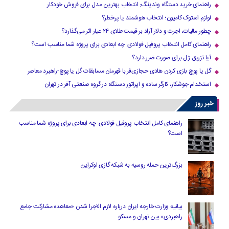
راهنمای خرید دستگاه وندینگ: انتخاب بهترین مدل برای فروش خودکار
لوازم استوک کامیون؛ انتخاب هوشمند یا پرخطر؟
چطور مالیات، اجرت و دلار آزاد بر قیمت طلای ۲۴ عیار اثر می‌گذارد؟
راهنمای کامل انتخاب پروفیل فولادی: چه ابعادی برای پروژه شما مناسب است؟
آیا تزریق ژل برای صورت ضرر دارد​؟
گل یا پوچ بازی کردن هادی حجازی‌فر با قهرمان مسابقات گل یا پوچ-راهبرد معاصر
استخدام جوشکار، کارگر ساده و اپراتور دستگاه در گروه صنعتی آفر در تهران
خبر روز
راهنمای کامل انتخاب پروفیل فولادی: چه ابعادی برای پروژه شما مناسب
است؟
بزرگ‌ترین حمله روسیه به شبکه گازی اوکراین
بیانیه وزارت خارجه ایران درباره لازم‌ الاجرا شدن «معاهده مشارکت جامع
راهبردی» بین تهران و مسکو