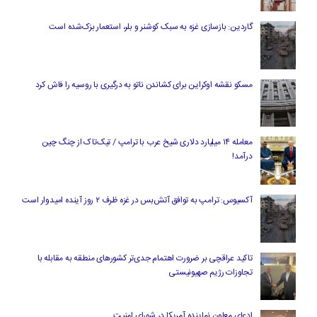
گاردین: بازسازی غزه به سبک کوشنر و بلر، استعمار بزک‌شده است
مسکو نقشه اوکراین برای کشاندن ناتو به درگیری با روسیه را فاش کرد
معامله ۱۴ میلیارد دلاری شیخ عرب با ترامپ / تیک‌تاک از چنگ چین
درآمد!
آکسیوس: ترامپ به توافق آتش‌بس در غزه ظرف ۲ روز آینده امیدوار است
تاکید عراقچی بر ضرورت اهتمام جدی‌تر کشورهای منطقه به مقابله با
تجاوزات رژیم صهیونیستی
ادعای معاون نماینده آمریکا در شورای امنیت