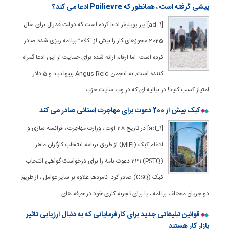
پیشی گرفته است ، همانطور که Poilievre ادعا می کند؟
[ad_1] پیر پویلیفر ادعا کرده است که دولت فدرال برای سال
2025 مجوزهای کار را بیش از “کلاه” برنامه ریزی شده صادر
کرده است. اما ارقام ارائه شده برای حمایت از این ادعا گمراه
کننده است. به انجمن Angus Reid بپیوندید و 5 دلار
امتیاز کسب کنید! در بیانیه ای که در وب سایت حزب
کبک بیش از 200 دعوت برای مهاجرت استانی صادر می کند
[ad_1] در تاریخ 28 اوت ، وزارت مهاجرت ، فرانسه سازی و
ادغام کبک (MIFI) از طریق برنامه انتخاب کارگران ماهر
(PSTQ) 231 دعوت نامه را برای درخواست گواهی انتخاب
کبک (CSQ) صادر کرد. نامزدها علاوه بر سایر عوامل ، از طریق
دو جریان مختلف برنامه ، یا برای تجربه کاری خود در حرفه های
قوانین تبلیغاتی جدید برای کارفرمایانی که به دنبال ارزیابی تأثیر
بازار کار هستند