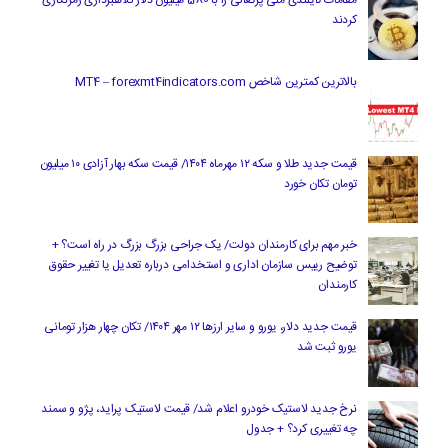
مقامات تایلندی ملی پرتغالی را با 580 میلیون دلار کلاهبرداری رمزنگاری
کردند
بالاترین کمترین شاخص MT4 – forexmt4indicators.com
قیمت جدید طلا و سکه ۱۲ مهرماه ۱۴۰۴/ قیمت سکه بهار آزادی ۱۰ میلیون
تومان تکان خورد
خبر مهم برای کارمندان دولت/ یک جراحی بزرگ بزرگ در راه است؟ +
توضیح رییس سازمان اداری و استخدامی درباره تعدیل یا تغییر حقوق
کارمندان
قیمت جدید دلار، یورو و سایر ارزها ۱۲ مهر ۱۴۰۴/ تکان چهار هزار تومانی
یورو ثبت شد
نرخ جدید لاستیک خودرو اعلام شد/ قیمت لاستیک پراید، پژو و سمند
چه تغییری کرد؟ + جدول