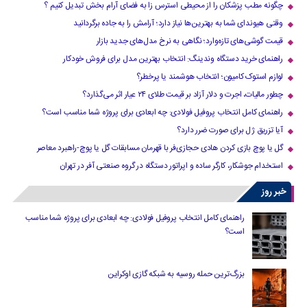
چگونه مطب پزشکان را از محیطی استرس زا به فضای آرام بخش تبدیل کنیم ؟
وقتی هیوندای شما به بهترین‌ها نیاز دارد؛ آرامش را به جاده برگردانید
قیمت گوشی‌های تازه‌وارد؛ نگاهی به نرخ مدل‌های جدید بازار
راهنمای خرید دستگاه وندینگ: انتخاب بهترین مدل برای فروش خودکار
لوازم استوک کامیون؛ انتخاب هوشمند یا پرخطر؟
چطور مالیات، اجرت و دلار آزاد بر قیمت طلای ۲۴ عیار اثر می‌گذارد؟
راهنمای کامل انتخاب پروفیل فولادی: چه ابعادی برای پروژه شما مناسب است؟
آیا تزریق ژل برای صورت ضرر دارد​؟
گل یا پوچ بازی کردن هادی حجازی‌فر با قهرمان مسابقات گل یا پوچ-راهبرد معاصر
استخدام جوشکار، کارگر ساده و اپراتور دستگاه در گروه صنعتی آفر در تهران
خبر روز
راهنمای کامل انتخاب پروفیل فولادی: چه ابعادی برای پروژه شما مناسب
است؟
بزرگ‌ترین حمله روسیه به شبکه گازی اوکراین