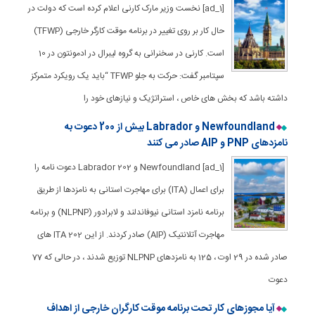
[ad_1] نخست وزیر مارک کارنی اعلام کرده است که دولت در
حال کار بر روی تغییر در برنامه موقت کارگر خارجی (TFWP)
است. کارنی در سخنرانی به گروه لیبرال در ادمونتون در 10
سپتامبر گفت: حرکت به جلو TFWP “باید یک رویکرد متمرکز
داشته باشد که بخش های خاص ، استراتژیک و نیازهای خود را
Newfoundland و Labrador بیش از 200 دعوت به
نامزدهای PNP و AIP صادر می کنند
[ad_1] Newfoundland و Labrador 202 دعوت نامه را
برای اعمال (ITA) برای مهاجرت استانی به نامزدها از طریق
برنامه نامزد استانی نیوفاندلند و لابرادور (NLPNP) و برنامه
مهاجرت آتلانتیک (AIP) صادر کردند. از این 202 ITA های
صادر شده در 29 اوت ، 125 به نامزدهای NLPNP توزیع شدند ، در حالی که 77
دعوت
آیا مجوزهای کار تحت برنامه موقت کارگران خارجی از اهداف