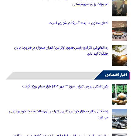
تجاوزات رژیم صهیونیستی
ادعای معاون نماینده آمریکا در شورای امنیت
رد اتهام‌زنی تکراری رئیس‌جمهور اوکراین/ تهران همواره بر ضرورت پایان
جنگ تاکید دارد
اخبار اقتصادی
رکوردشکنی بورس تهران امروز ۱۲ مهر ۱۴۰۴| بازار سهام رونق گرفت
زخم کاری دلار به بازار خودرو/ نادری: تنها در این حالت قیمت خودرو نزولی
می‌شود