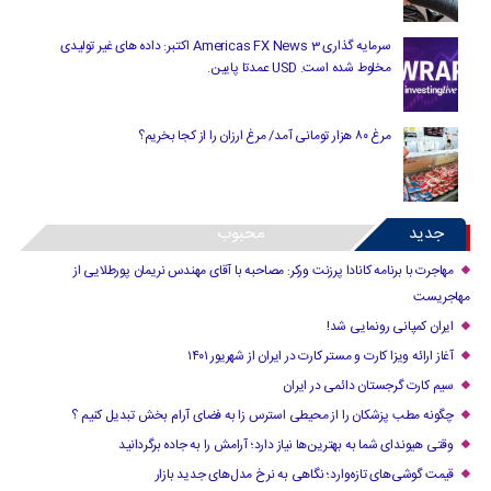
سرمایه گذاری Americas FX News 3 اکتبر: داده های غیر تولیدی
مخلوط شده است. USD عمدتا پایین.
مرغ ۸۰ هزار تومانی آمد/ مرغ ارزان را از کجا بخریم؟
جدید
محبوب
مهاجرت با برنامه کانادا پرزنت ورکر: مصاحبه با آقای مهندس نریمان پورطلایی از
مهاجریست
ایران کمپانی رونمایی شد!
آغاز ارائه ویزا کارت و مستر کارت در ایران از شهریور ۱۴۰۱
سیم کارت گرجستان دائمی در ایران
چگونه مطب پزشکان را از محیطی استرس زا به فضای آرام بخش تبدیل کنیم ؟
وقتی هیوندای شما به بهترین‌ها نیاز دارد؛ آرامش را به جاده برگردانید
قیمت گوشی‌های تازه‌وارد؛ نگاهی به نرخ مدل‌های جدید بازار