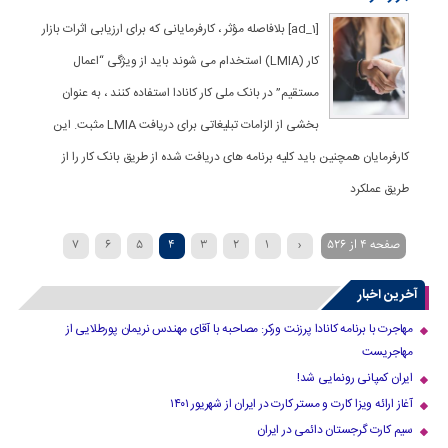
[ad_1] بلافاصله مؤثر ، کارفرمایانی که برای ارزیابی اثرات بازار
کار (LMIA) استخدام می شوند باید از ویژگی “اعمال
مستقیم” در بانک ملی کار کانادا استفاده کنند ، به عنوان
بخشی از الزامات تبلیغاتی برای دریافت LMIA مثبت. این
کارفرمایان همچنین باید کلیه برنامه های دریافت شده از طریق بانک کار را از
طریق عملکرد
صفحه 4 از 526
‹
1
2
3
4
5
6
7
...
40
30
20
›
10
9
8
آخرین اخبار
»
مهاجرت با برنامه کانادا پرزنت ورکر: مصاحبه با آقای مهندس نریمان پورطلایی از
مهاجریست
ایران کمپانی رونمایی شد!
آغاز ارائه ویزا کارت و مستر کارت در ایران از شهریور ۱۴۰۱
سیم کارت گرجستان دائمی در ایران