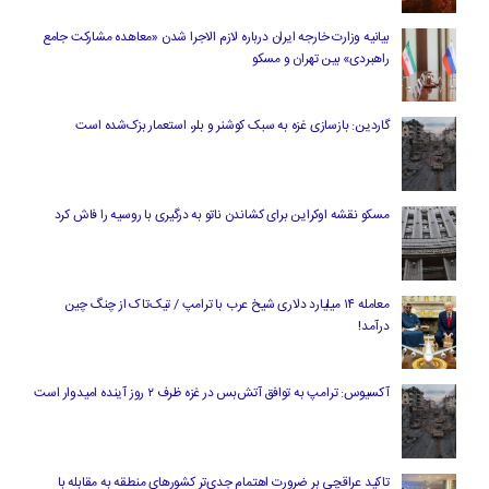
بیانیه وزارت خارجه ایران درباره لازم‌ الاجرا شدن «معاهده مشارکت جامع
راهبردی» بین تهران و مسکو
گاردین: بازسازی غزه به سبک کوشنر و بلر، استعمار بزک‌شده است
مسکو نقشه اوکراین برای کشاندن ناتو به درگیری با روسیه را فاش کرد
معامله ۱۴ میلیارد دلاری شیخ عرب با ترامپ / تیک‌تاک از چنگ چین
درآمد!
آکسیوس: ترامپ به توافق آتش‌بس در غزه ظرف ۲ روز آینده امیدوار است
تاکید عراقچی بر ضرورت اهتمام جدی‌تر کشورهای منطقه به مقابله با