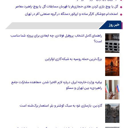
گل یا پوچ بازی کردن هادی حجازی‌فر با قهرمان مسابقات گل یا پوچ-راهبرد معاصر
استخدام جوشکار، کارگر ساده و اپراتور دستگاه در گروه صنعتی آفر در تهران
خبر روز
راهنمای کامل انتخاب پروفیل فولادی: چه ابعادی برای پروژه شما مناسب
است؟
بزرگ‌ترین حمله روسیه به شبکه گازی اوکراین
بیانیه وزارت خارجه ایران درباره لازم‌ الاجرا شدن «معاهده مشارکت جامع
راهبردی» بین تهران و مسکو
گاردین: بازسازی غزه به سبک کوشنر و بلر، استعمار بزک‌شده است