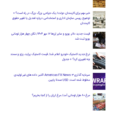
خبر مهم برای کارمندان دولت/ یک جراحی بزرگ بزرگ در راه است؟ +
توضیح رییس سازمان اداری و استخدامی درباره تعدیل یا تغییر حقوق
کارمندان
قیمت جدید دلار، یورو و سایر ارزها ۱۲ مهر ۱۴۰۴/ تکان چهار هزار تومانی
یورو ثبت شد
نرخ جدید لاستیک خودرو اعلام شد/ قیمت لاستیک پراید، پژو و سمند
چه تغییری کرد؟ + جدول
سرمایه گذاری Americas FX News 3 اکتبر: داده های غیر تولیدی
مخلوط شده است. USD عمدتا پایین.
مرغ ۸۰ هزار تومانی آمد/ مرغ ارزان را از کجا بخریم؟