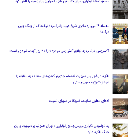
مسکو نقشه اوکراین برای کشاندن ناتو به درگیری با روسیه را فاش کرد
معامله ۱۴ میلیارد دلاری شیخ عرب با ترامپ / تیک‌تاک از چنگ چین
درآمد!
آکسیوس: ترامپ به توافق آتش‌بس در غزه ظرف ۲ روز آینده امیدوار است
تاکید عراقچی بر ضرورت اهتمام جدی‌تر کشورهای منطقه به مقابله با
تجاوزات رژیم صهیونیستی
ادعای معاون نماینده آمریکا در شورای امنیت
رد اتهام‌زنی تکراری رئیس‌جمهور اوکراین/ تهران همواره بر ضرورت پایان
جنگ تاکید دارد