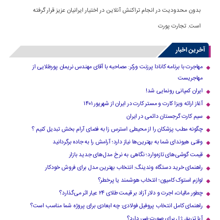
بدون محدودیت در انجام تراکنش آنلاین در اختیار ایرانیان عزیز قرار گرفته
است. تجارت پورت
آخرین اخبار
مهاجرت با برنامه کانادا پرزنت ورکر: مصاحبه با آقای مهندس نریمان پورطلایی از
مهاجریست
ایران کمپانی رونمایی شد!
آغاز ارائه ویزا کارت و مستر کارت در ایران از شهریور ۱۴۰۱
سیم کارت گرجستان دائمی در ایران
چگونه مطب پزشکان را از محیطی استرس زا به فضای آرام بخش تبدیل کنیم ؟
وقتی هیوندای شما به بهترین‌ها نیاز دارد؛ آرامش را به جاده برگردانید
قیمت گوشی‌های تازه‌وارد؛ نگاهی به نرخ مدل‌های جدید بازار
راهنمای خرید دستگاه وندینگ: انتخاب بهترین مدل برای فروش خودکار
لوازم استوک کامیون؛ انتخاب هوشمند یا پرخطر؟
چطور مالیات، اجرت و دلار آزاد بر قیمت طلای ۲۴ عیار اثر می‌گذارد؟
راهنمای کامل انتخاب پروفیل فولادی: چه ابعادی برای پروژه شما مناسب است؟
آیا تزریق ژل برای صورت ضرر دارد​؟