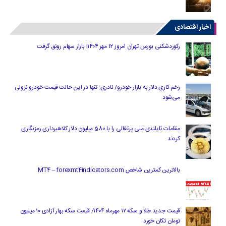
اخبار اقتصادی
رکوردشکنی بورس تهران امروز ۱۲ مهر ۱۴۰۴| بازار سهام رونق گرفت
زخم کاری دلار به بازار خودرو/ نادری: تنها در این حالت قیمت خودرو نزولی
می‌شود
مقامات تایلندی ملی پرتغالی را با 580 میلیون دلار کلاهبرداری رمزنگاری
کردند
بالاترین کمترین شاخص MT4 – forexmt4indicators.com
قیمت جدید طلا و سکه ۱۲ مهرماه ۱۴۰۴/ قیمت سکه بهار آزادی ۱۰ میلیون
تومان تکان خورد