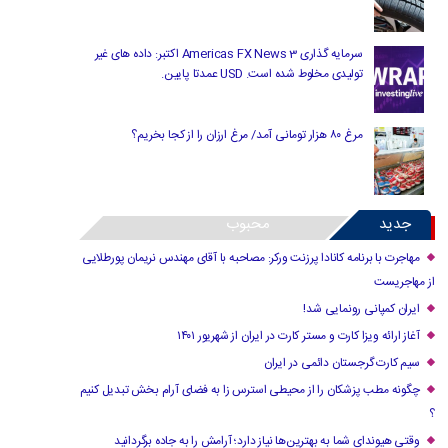
سرمایه گذاری Americas FX News 3 اکتبر: داده های غیر
تولیدی مخلوط شده است. USD عمدتا پایین.
مرغ ۸۰ هزار تومانی آمد/ مرغ ارزان را از کجا بخریم؟
جدید
محبوب
مهاجرت با برنامه کانادا پرزنت ورکر: مصاحبه با آقای مهندس نریمان پورطلایی
از مهاجریست
ایران کمپانی رونمایی شد!
آغاز ارائه ویزا کارت و مستر کارت در ایران از شهریور ۱۴۰۱
سیم کارت گرجستان دائمی در ایران
چگونه مطب پزشکان را از محیطی استرس زا به فضای آرام بخش تبدیل کنیم
؟
وقتی هیوندای شما به بهترین‌ها نیاز دارد؛ آرامش را به جاده برگردانید