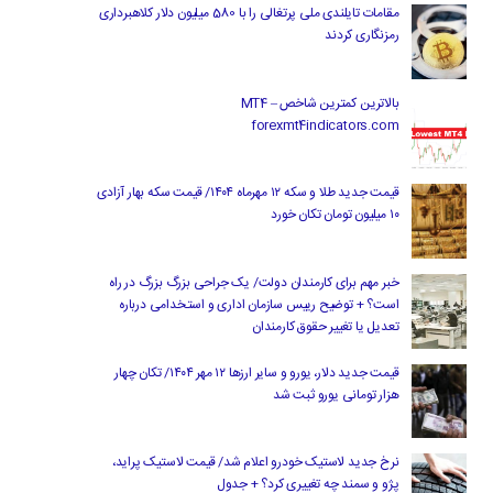
مقامات تایلندی ملی پرتغالی را با 580 میلیون دلار کلاهبرداری
رمزنگاری کردند
بالاترین کمترین شاخص MT4 –
forexmt4indicators.com
قیمت جدید طلا و سکه ۱۲ مهرماه ۱۴۰۴/ قیمت سکه بهار آزادی
۱۰ میلیون تومان تکان خورد
خبر مهم برای کارمندان دولت/ یک جراحی بزرگ بزرگ در راه
است؟ + توضیح رییس سازمان اداری و استخدامی درباره
تعدیل یا تغییر حقوق کارمندان
قیمت جدید دلار، یورو و سایر ارزها ۱۲ مهر ۱۴۰۴/ تکان چهار
هزار تومانی یورو ثبت شد
نرخ جدید لاستیک خودرو اعلام شد/ قیمت لاستیک پراید،
پژو و سمند چه تغییری کرد؟ + جدول