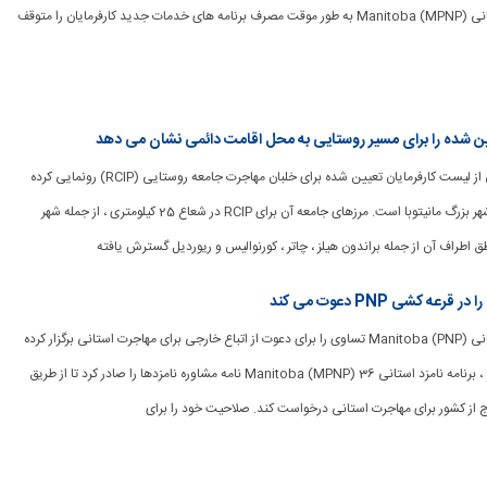
[ad_1] برنامه نامزد استانی Manitoba (MPNP) به طور موقت مصرف برنامه های خدمات جدید کارفرمایان را متوقف
تعیین شده را برای مسیر روستایی به محل اقامت دائمی نشان می دهد
[ad_1] براندون به تازگی از لیست کارفرمایان تعیین شده برای خلبان مهاجرت جامعه روستایی (RCIP) رونمایی کرده
است. براندون دومین شهر بزرگ مانیتوبا است. مرزهای جامعه آن برای RCIP در شعاع 25 کیلومتری ، از جمله شهر
 اطراف آن از جمله براندون هیلز ، چاتر ، کورنوالیس و ریوردیل گسترش یافته
[ad_1] برنامه نامزد استانی Manitoba (PNP) تساوی را برای دعوت از اتباع خارجی برای مهاجرت استانی برگزار کرده
است. در تاریخ 12 ژوئن ، برنامه نامزد استانی Manitoba (MPNP) 36 نامه مشاوره نامزدها را صادر کرد تا از طریق
رج از کشور برای مهاجرت استانی درخواست کند. صلاحیت خود را برای