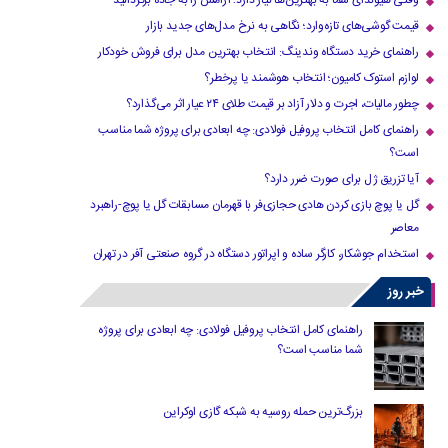
وقتی هیوندای شما به بهترین‌ها نیاز دارد؛ آرامش را به جاده برگردانید
قیمت گوشی‌های تازه‌وارد؛ نگاهی به نرخ مدل‌های جدید بازار
راهنمای خرید دستگاه وندینگ: انتخاب بهترین مدل برای فروش خودکار
لوازم استوک کامیون؛ انتخاب هوشمند یا پرخطر؟
چطور مالیات، اجرت و دلار آزاد بر قیمت طلای ۲۴ عیار اثر می‌گذارد؟
راهنمای کامل انتخاب پروفیل فولادی: چه ابعادی برای پروژه شما مناسب
است؟
آیا تزریق ژل برای صورت ضرر دارد​؟
گل یا پوچ بازی کردن هادی حجازی‌فر با قهرمان مسابقات گل یا پوچ-راهبرد
معاصر
استخدام جوشکار، کارگر ساده و اپراتور دستگاه در گروه صنعتی آفر در تهران
خبر روز
راهنمای کامل انتخاب پروفیل فولادی: چه ابعادی برای پروژه
شما مناسب است؟
بزرگ‌ترین حمله روسیه به شبکه گازی اوکراین