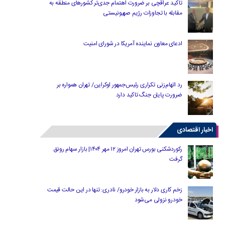
تاکید عراقچی بر ضرورت اهتمام جدی‌تر کشورهای منطقه به
مقابله با تجاوزات رژیم صهیونیستی
ادعای معاون نماینده آمریکا در شورای امنیت
رد اتهام‌زنی تکراری رئیس‌جمهور اوکراین/ تهران همواره بر
ضرورت پایان جنگ تاکید دارد
اخبار اقتصادی
رکوردشکنی بورس تهران امروز ۱۲ مهر ۱۴۰۴| بازار سهام رونق
گرفت
زخم کاری دلار به بازار خودرو/ نادری: تنها در این حالت قیمت
خودرو نزولی می‌شود