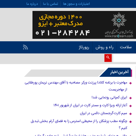
اعتبارات و مجوز ها
تماس با ما
درباره ما
سلامت
راه و روش
رپورتاژ
آخرین اخبار
مهاجرت با برنامه کانادا پرزنت ورکر: مصاحبه با آقای مهندس نریمان پورطلایی
از مهاجریست
ایران کمپانی رونمایی شد!
آغاز ارائه ویزا کارت و مستر کارت در ایران از شهریور ۱۴۰۱
سیم کارت گرجستان دائمی در ایران
چگونه مطب پزشکان را از محیطی استرس زا به فضای آرام بخش تبدیل
کنیم ؟