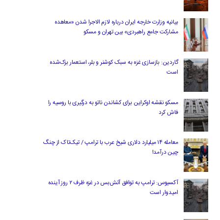
بیانیه وزارت خارجه ایران درباره لازم‌ الاجرا شدن «معاهده
مشارکت جامع راهبردی» بین تهران و مسکو
گاردین: بازسازی غزه به سبک کوشنر و بلر، استعمار بزک‌شده
است
مسکو نقشه اوکراین برای کشاندن ناتو به درگیری با روسیه را
فاش کرد
معامله ۱۴ میلیارد دلاری شیخ عرب با ترامپ / تیک‌تاک از چنگ
چین درآمد!
آکسیوس: ترامپ به توافق آتش‌بس در غزه ظرف ۲ روز آینده
امیدوار است