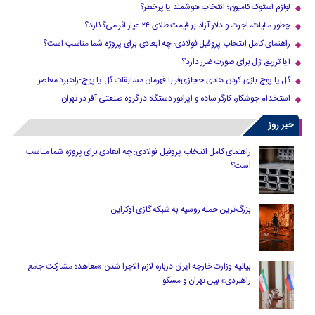
لوازم استوک کامیون؛ انتخاب هوشمند یا پرخطر؟
چطور مالیات، اجرت و دلار آزاد بر قیمت طلای ۲۴ عیار اثر می‌گذارد؟
راهنمای کامل انتخاب پروفیل فولادی: چه ابعادی برای پروژه شما مناسب است؟
آیا تزریق ژل برای صورت ضرر دارد​؟
گل یا پوچ بازی کردن هادی حجازی‌فر با قهرمان مسابقات گل یا پوچ-راهبرد معاصر
استخدام جوشکار، کارگر ساده و اپراتور دستگاه در گروه صنعتی آفر در تهران
خبر روز
راهنمای کامل انتخاب پروفیل فولادی: چه ابعادی برای پروژه شما مناسب
است؟
بزرگ‌ترین حمله روسیه به شبکه گازی اوکراین
بیانیه وزارت خارجه ایران درباره لازم‌ الاجرا شدن «معاهده مشارکت جامع
راهبردی» بین تهران و مسکو