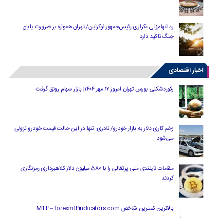
رد اتهام‌زنی تکراری رئیس‌جمهور اوکراین/ تهران همواره بر ضرورت پایان
جنگ تاکید دارد
اخبار اقتصادی
رکوردشکنی بورس تهران امروز ۱۲ مهر ۱۴۰۴| بازار سهام رونق گرفت
زخم کاری دلار به بازار خودرو/ نادری: تنها در این حالت قیمت خودرو نزولی
می‌شود
مقامات تایلندی ملی پرتغالی را با 580 میلیون دلار کلاهبرداری رمزنگاری
کردند
بالاترین کمترین شاخص MT4 – forexmt4indicators.com