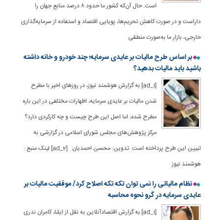
است. حال آن‌که کشور ما حدود ۸ درصد منابع جهان را
داراست و در صورت کاهش تحریم‌ها، پویایی اقتصاد و استفاده از سرمایه‌گذاری
خارجی، بازار ما به‌صورت منطقی
بر اساس طرح مالیات بر عایدی سرمایه؛ چند خودرو و خانه داشته
باشید باید مالیات بدهید؟
[ad_1] به گزارش هوشمند نیوز، در روزهای اخیر با مطرح
شدن مالیات بر عایدی سرمایه، اظهارات مختلفی در این باره
مطرح شده، اما اصل این طرح چیست و چه کارکردی دارد؟
مرکز پژوهش‌های مجلس شورای اسلامی در گزارشی به
تبیین این طرح پرداخته است. تدوین: محسن احمدیان [ad_2] لینک منبع :
هوشمند نیوز
نظام مالیاتی را نمی‌ توان تکه تکه اصلاح کرد/ موفقیت مالیات بر
عایدی سرمایه در گرو نحوه محاسبه
[ad_1] به گزارش اقتصادآنلاین به نقل از ایلنا، کامران ندری