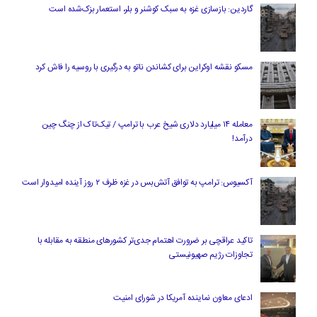
گاردین: بازسازی غزه به سبک کوشنر و بلر، استعمار بزک‌شده است
مسکو نقشه اوکراین برای کشاندن ناتو به درگیری با روسیه را فاش کرد
معامله ۱۴ میلیارد دلاری شیخ عرب با ترامپ / تیک‌تاک از چنگ چین
درآمد!
آکسیوس: ترامپ به توافق آتش‌بس در غزه ظرف ۲ روز آینده امیدوار است
تاکید عراقچی بر ضرورت اهتمام جدی‌تر کشورهای منطقه به مقابله با
تجاوزات رژیم صهیونیستی
ادعای معاون نماینده آمریکا در شورای امنیت