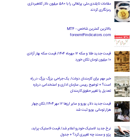
مقامات تایلندی ملی پرتغالی را با 580 میلیون دلار کلاهبرداری
رمزنگاری کردند
بالاترین کمترین شاخص MT4 –
forexmt4indicators.com
قیمت جدید طلا و سکه ۱۲ مهرماه ۱۴۰۴/ قیمت سکه بهار آزادی
۱۰ میلیون تومان تکان خورد
خبر مهم برای کارمندان دولت/ یک جراحی بزرگ بزرگ در راه
است؟ + توضیح رییس سازمان اداری و استخدامی درباره
تعدیل یا تغییر حقوق کارمندان
قیمت جدید دلار، یورو و سایر ارزها ۱۲ مهر ۱۴۰۴/ تکان چهار
هزار تومانی یورو ثبت شد
نرخ جدید لاستیک خودرو اعلام شد/ قیمت لاستیک پراید،
پژو و سمند چه تغییری کرد؟ + جدول