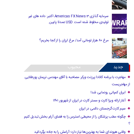
سرمایه گذاری Americas FX News 3 اکتبر: داده های غیر
تولیدی مخلوط شده است. USD عمدتا پایین.
مرغ ۸۰ هزار تومانی آمد/ مرغ ارزان را از کجا بخریم؟
جدید
محبوب
مهاجرت با برنامه کانادا پرزنت ورکر: مصاحبه با آقای مهندس نریمان پورطلایی
از مهاجریست
ایران کمپانی رونمایی شد!
آغاز ارائه ویزا کارت و مستر کارت در ایران از شهریور ۱۴۰۱
سیم کارت گرجستان دائمی در ایران
چگونه مطب پزشکان را از محیطی استرس زا به فضای آرام بخش تبدیل کنیم
؟
وقتی هیوندای شما به بهترین‌ها نیاز دارد؛ آرامش را به جاده برگردانید