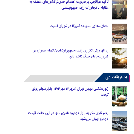
تاکید عراقچی بر ضرورت اهتمام جدی‌تر کشورهای منطقه به
مقابله با تجاوزات رژیم صهیونیستی
ادعای معاون نماینده آمریکا در شورای امنیت
رد اتهام‌زنی تکراری رئیس‌جمهور اوکراین/ تهران همواره بر
ضرورت پایان جنگ تاکید دارد
اخبار اقتصادی
رکوردشکنی بورس تهران امروز ۱۲ مهر ۱۴۰۴| بازار سهام رونق
گرفت
زخم کاری دلار به بازار خودرو/ نادری: تنها در این حالت قیمت
خودرو نزولی می‌شود