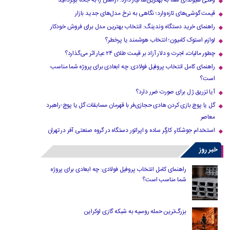
وقتی هیوندای شما به بهترین‌ها نیاز دارد؛ آرامش را به جاده برگردانید
قیمت گوشی‌های تازه‌وارد؛ نگاهی به نرخ مدل‌های جدید بازار
راهنمای خرید دستگاه وندینگ: انتخاب بهترین مدل برای فروش خودکار
لوازم استوک کامیون؛ انتخاب هوشمند یا پرخطر؟
چطور مالیات، اجرت و دلار آزاد بر قیمت طلای ۲۴ عیار اثر می‌گذارد؟
راهنمای کامل انتخاب پروفیل فولادی: چه ابعادی برای پروژه شما مناسب
است؟
آیا تزریق ژل برای صورت ضرر دارد​؟
گل یا پوچ بازی کردن هادی حجازی‌فر با قهرمان مسابقات گل یا پوچ-راهبرد
معاصر
استخدام جوشکار، کارگر ساده و اپراتور دستگاه در گروه صنعتی آفر در تهران
خبر روز
راهنمای کامل انتخاب پروفیل فولادی: چه ابعادی برای پروژه
شما مناسب است؟
بزرگ‌ترین حمله روسیه به شبکه گازی اوکراین