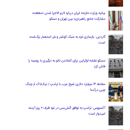
بیانیه وزارت خارجه ایران درباره لازم‌ الاجرا شدن «معاهده
مشارکت جامع راهبردی» بین تهران و مسکو
گاردین: بازسازی غزه به سبک کوشنر و بلر، استعمار بزک‌شده
است
مسکو نقشه اوکراین برای کشاندن ناتو به درگیری با روسیه را
فاش کرد
معامله ۱۴ میلیارد دلاری شیخ عرب با ترامپ / تیک‌تاک از چنگ
چین درآمد!
آکسیوس: ترامپ به توافق آتش‌بس در غزه ظرف ۲ روز آینده
امیدوار است