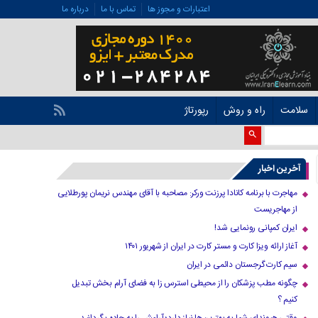
اعتبارات و مجوز ها
تماس با ما
درباره ما
سلامت
راه و روش
رپورتاژ
آخرین اخبار
مهاجرت با برنامه کانادا پرزنت ورکر: مصاحبه با آقای مهندس نریمان پورطلایی
از مهاجریست
ایران کمپانی رونمایی شد!
آغاز ارائه ویزا کارت و مستر کارت در ایران از شهریور ۱۴۰۱
سیم کارت گرجستان دائمی در ایران
چگونه مطب پزشکان را از محیطی استرس زا به فضای آرام بخش تبدیل
کنیم ؟