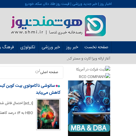
اخبار روز | خبر جدید ورزشی | قیمت روز طلا، دلار، سکه، خودرو
صفحه نخست
خبر روز
خبر ورزشی
تکنولوژی
فرهنگ و 
آغاز ارائه ویزا کارت و مستر کارت در ایر_
لن
صفحه اصلی
ساتوشی ناکاموتوی بیت کوین کیس
کاهش می‌یابد
[ad_1] احتمال فاش
HBO به 14 درصد کاهش یافت، پس از اینکه همسرش مردیث ال. ساخت مستند [ad_2] لینک منبع : هوشمند نیوز