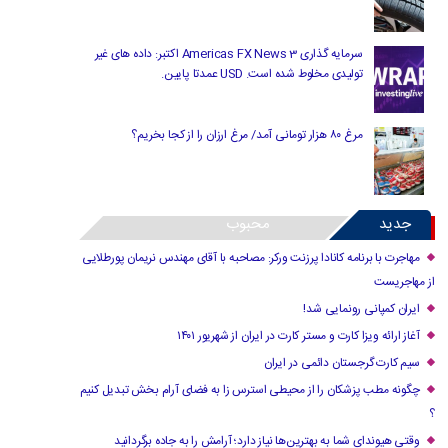
سرمایه گذاری Americas FX News 3 اکتبر: داده های غیر
تولیدی مخلوط شده است. USD عمدتا پایین.
مرغ ۸۰ هزار تومانی آمد/ مرغ ارزان را از کجا بخریم؟
جدید
محبوب
مهاجرت با برنامه کانادا پرزنت ورکر: مصاحبه با آقای مهندس نریمان پورطلایی
از مهاجریست
ایران کمپانی رونمایی شد!
آغاز ارائه ویزا کارت و مستر کارت در ایران از شهریور ۱۴۰۱
سیم کارت گرجستان دائمی در ایران
چگونه مطب پزشکان را از محیطی استرس زا به فضای آرام بخش تبدیل کنیم
؟
وقتی هیوندای شما به بهترین‌ها نیاز دارد؛ آرامش را به جاده برگردانید