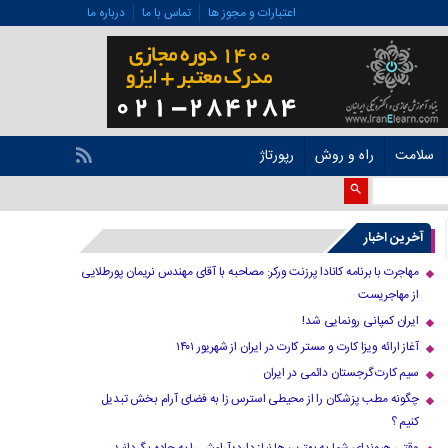
اعتبارات و مجوز ها
تماس با ما
درباره ما
سلامت
راه و روش
رپورتاژ
آخرین اخبار
مهاجرت با برنامه کانادا پرزنت ورکر: مصاحبه با آقای مهندس نریمان پورطلایی
از مهاجریست
ایران کمپانی رونمایی شد!
آغاز ارائه ویزا کارت و مستر کارت در ایران از شهریور ۱۴۰۱
سیم کارت گرجستان دائمی در ایران
چگونه مطب پزشکان را از محیطی استرس زا به فضای آرام بخش تبدیل
کنیم ؟