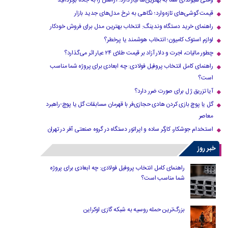
وقتی هیوندای شما به بهترین‌ها نیاز دارد؛ آرامش را به جاده برگردانید
قیمت گوشی‌های تازه‌وارد؛ نگاهی به نرخ مدل‌های جدید بازار
راهنمای خرید دستگاه وندینگ: انتخاب بهترین مدل برای فروش خودکار
لوازم استوک کامیون؛ انتخاب هوشمند یا پرخطر؟
چطور مالیات، اجرت و دلار آزاد بر قیمت طلای ۲۴ عیار اثر می‌گذارد؟
راهنمای کامل انتخاب پروفیل فولادی: چه ابعادی برای پروژه شما مناسب
است؟
آیا تزریق ژل برای صورت ضرر دارد​؟
گل یا پوچ بازی کردن هادی حجازی‌فر با قهرمان مسابقات گل یا پوچ-راهبرد
معاصر
استخدام جوشکار، کارگر ساده و اپراتور دستگاه در گروه صنعتی آفر در تهران
خبر روز
راهنمای کامل انتخاب پروفیل فولادی: چه ابعادی برای پروژه
شما مناسب است؟
بزرگ‌ترین حمله روسیه به شبکه گازی اوکراین