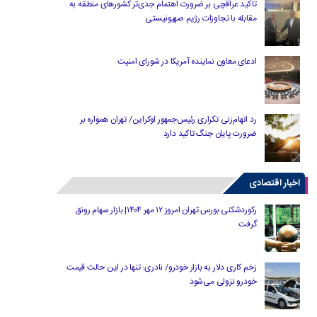
تاکید عراقچی بر ضرورت اهتمام جدی‌تر کشورهای منطقه به
مقابله با تجاوزات رژیم صهیونیستی
ادعای معاون نماینده آمریکا در شورای امنیت
رد اتهام‌زنی تکراری رئیس‌جمهور اوکراین/ تهران همواره بر
ضرورت پایان جنگ تاکید دارد
اخبار اقتصادی
رکوردشکنی بورس تهران امروز ۱۲ مهر ۱۴۰۴| بازار سهام رونق
گرفت
زخم کاری دلار به بازار خودرو/ نادری: تنها در این حالت قیمت
خودرو نزولی می‌شود