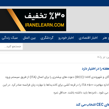
هنر
اخبار اقتصادی
اخبار خودرو
گردشگری
بین الملل
سبک زندگی
 بر رده
[ad_1] مهاجرت ، پناهندگان و شهروندی کانادا (IRCC) دعوت های بیشتری را برای اعمال (ITA) از طریق سیستم ورود
صریح صادر کرده است. اداره مهاجرت 2500 ITA را در قرعه کشی برای کاندیداها با مهارت زبان فرانسه صادر کرد. در این
می شود ، نامزدها باید داشته باشند: حداقل نمره