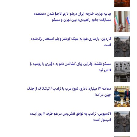
بیانیه وزارت خارجه ایران درباره لازم‌ الاجرا شدن «معاهده
مشارکت جامع راهبردی» بین تهران و مسکو
گاردین: بازسازی غزه به سبک کوشنر و بلر، استعمار بزک‌شده
است
مسکو نقشه اوکراین برای کشاندن ناتو به درگیری با روسیه را
فاش کرد
معامله ۱۴ میلیارد دلاری شیخ عرب با ترامپ / تیک‌تاک از چنگ
چین درآمد!
آکسیوس: ترامپ به توافق آتش‌بس در غزه ظرف ۲ روز آینده
امیدوار است