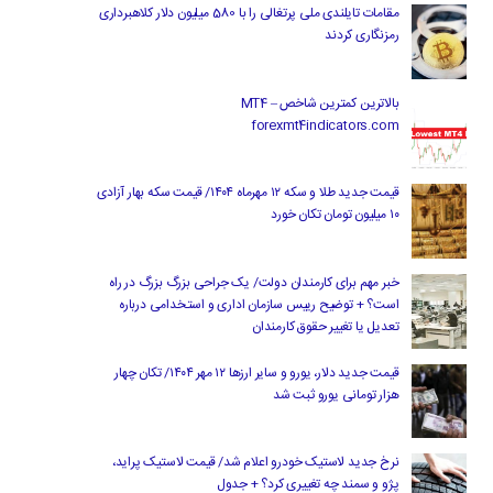
مقامات تایلندی ملی پرتغالی را با 580 میلیون دلار کلاهبرداری
رمزنگاری کردند
بالاترین کمترین شاخص MT4 –
forexmt4indicators.com
قیمت جدید طلا و سکه ۱۲ مهرماه ۱۴۰۴/ قیمت سکه بهار آزادی
۱۰ میلیون تومان تکان خورد
خبر مهم برای کارمندان دولت/ یک جراحی بزرگ بزرگ در راه
است؟ + توضیح رییس سازمان اداری و استخدامی درباره
تعدیل یا تغییر حقوق کارمندان
قیمت جدید دلار، یورو و سایر ارزها ۱۲ مهر ۱۴۰۴/ تکان چهار
هزار تومانی یورو ثبت شد
نرخ جدید لاستیک خودرو اعلام شد/ قیمت لاستیک پراید،
پژو و سمند چه تغییری کرد؟ + جدول