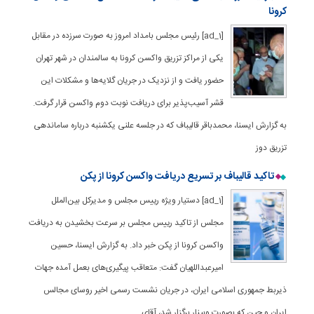
کرونا
[ad_1] رئیس مجلس بامداد امروز به صورت سرزده در مقابل
یکی از مراکز تزریق واکسن کرونا به سالمندان در شهر تهران
حضور یافت و از نزدیک در جریان گلایه‌ها و مشکلات این
قشر آسیب‌پذیر برای دریافت نوبت دوم واکسن قرار گرفت.
به گزارش ایسنا، محمدباقر قالیباف که در جلسه علنی یکشنبه درباره ساماندهی
تزریق دوز
تاکید قالیباف بر تسریع دریافت واکسن کرونا از پکن
[ad_1] دستیار ویژه رییس مجلس و مدیرکل بین‌الملل
مجلس از تاکید رییس مجلس بر سرعت بخشیدن به دریافت
واکسن کرونا از پکن خبر داد. به گزارش ایسنا، حسین
امیرعبداللهیان گفت: متعاقب پیگیری‌های بعمل آمده جهات
ذیربط جمهوری اسلامی ایران، در جریان نشست رسمی اخیر روسای مجالس
ایران و چین که بصورت وبینار برگزار شد، آقای