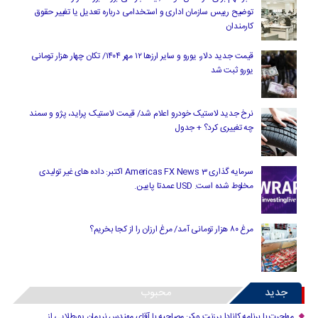
توضیح رییس سازمان اداری و استخدامی درباره تعدیل یا تغییر حقوق
کارمندان
قیمت جدید دلار، یورو و سایر ارزها ۱۲ مهر ۱۴۰۴/ تکان چهار هزار تومانی
یورو ثبت شد
نرخ جدید لاستیک خودرو اعلام شد/ قیمت لاستیک پراید، پژو و سمند
چه تغییری کرد؟ + جدول
سرمایه گذاری Americas FX News 3 اکتبر: داده های غیر تولیدی
مخلوط شده است. USD عمدتا پایین.
مرغ ۸۰ هزار تومانی آمد/ مرغ ارزان را از کجا بخریم؟
جدید
محبوب
مهاجرت با برنامه کانادا پرزنت ورکر: مصاحبه با آقای مهندس نریمان پورطلایی از