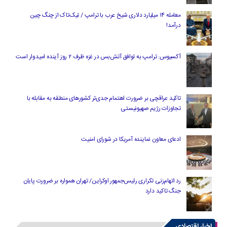
معامله ۱۴ میلیارد دلاری شیخ عرب با ترامپ / تیک‌تاک از چنگ چین
درآمد!
آکسیوس: ترامپ به توافق آتش‌بس در غزه ظرف ۲ روز آینده امیدوار است
تاکید عراقچی بر ضرورت اهتمام جدی‌تر کشورهای منطقه به مقابله با
تجاوزات رژیم صهیونیستی
ادعای معاون نماینده آمریکا در شورای امنیت
رد اتهام‌زنی تکراری رئیس‌جمهور اوکراین/ تهران همواره بر ضرورت پایان
جنگ تاکید دارد
اخبار اقتصادی