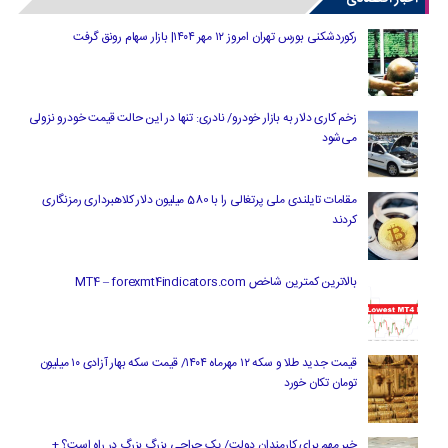
رکوردشکنی بورس تهران امروز ۱۲ مهر ۱۴۰۴| بازار سهام رونق گرفت
زخم کاری دلار به بازار خودرو/ نادری: تنها در این حالت قیمت خودرو نزولی
می‌شود
مقامات تایلندی ملی پرتغالی را با 580 میلیون دلار کلاهبرداری رمزنگاری
کردند
بالاترین کمترین شاخص MT4 – forexmt4indicators.com
قیمت جدید طلا و سکه ۱۲ مهرماه ۱۴۰۴/ قیمت سکه بهار آزادی ۱۰ میلیون
تومان تکان خورد
خبر مهم برای کارمندان دولت/ یک جراحی بزرگ بزرگ در راه است؟ +