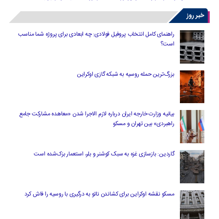
خبر روز
راهنمای کامل انتخاب پروفیل فولادی: چه ابعادی برای پروژه شما مناسب
است؟
بزرگ‌ترین حمله روسیه به شبکه گازی اوکراین
بیانیه وزارت خارجه ایران درباره لازم‌ الاجرا شدن «معاهده مشارکت جامع
راهبردی» بین تهران و مسکو
گاردین: بازسازی غزه به سبک کوشنر و بلر، استعمار بزک‌شده است
مسکو نقشه اوکراین برای کشاندن ناتو به درگیری با روسیه را فاش کرد