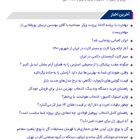
آخرین اخبار
مهاجرت با برنامه کانادا پرزنت ورکر: مصاحبه با آقای مهندس نریمان پورطلایی از
مهاجریست
ایران کمپانی رونمایی شد!
آغاز ارائه ویزا کارت و مستر کارت در ایران از شهریور ۱۴۰۱
سیم کارت گرجستان دائمی در ایران
چگونه مطب پزشکان را از محیطی استرس زا به فضای آرام بخش تبدیل کنیم ؟
وقتی هیوندای شما به بهترین‌ها نیاز دارد؛ آرامش را به جاده برگردانید
قیمت گوشی‌های تازه‌وارد؛ نگاهی به نرخ مدل‌های جدید بازار
راهنمای خرید دستگاه وندینگ: انتخاب بهترین مدل برای فروش خودکار
لوازم استوک کامیون؛ انتخاب هوشمند یا پرخطر؟
چطور مالیات، اجرت و دلار آزاد بر قیمت طلای ۲۴ عیار اثر می‌گذارد؟
راهنمای کامل انتخاب پروفیل فولادی: چه ابعادی برای پروژه شما مناسب است؟
آیا تزریق ژل برای صورت ضرر دارد​؟
گل یا پوچ بازی کردن هادی حجازی‌فر با قهرمان مسابقات گل یا پوچ-راهبرد معاصر
استخدام جوشکار، کارگر ساده و اپراتور دستگاه در گروه صنعتی آفر در تهران