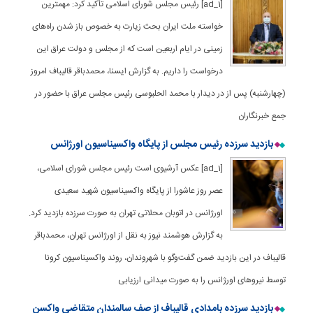
[ad_1] رئیس مجلس شورای اسلامی تأکید کرد: مهمترین
خواسته ملت ایران بحث زیارت به خصوص باز شدن راه‌های
زمینی در ایام اربعین است که از مجلس و دولت عراق این
درخواست را داریم. به گزارش ایسنا، محمدباقر قالیباف امروز
(چهارشنبه) پس از در دیدار با محمد الحلبوسی رئیس مجلس عراق با حضور در
جمع خبرنگاران
بازدید سرزده رئیس مجلس از پایگاه واکسیناسیون اورژانس
[ad_1] عکس آرشیوی است رئیس مجلس شورای اسلامی،
عصر روز عاشورا از پایگاه واکسیناسیون شهید سعیدی
اورژانس در اتوبان محلاتی تهران به صورت سرزده بازدید کرد.
به گزارش هوشمند نیوز به نقل از اورژانس تهران، محمدباقر
قالیباف در این بازدید ضمن گفت‌وگو با شهروندان، روند واکسیناسیون کرونا
توسط نیروهای اورژانس را به صورت میدانی ارزیابی
بازدید سرزده بامدادی قالیباف از صف سالمندان متقاضی واکسن