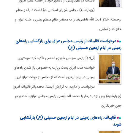
قالیباف در نطق پیش از دستور خود در جلسه علنی امروز
(چهارشنبه) مجلس شورای اسلامی درگذشت عارف و معلم
برجسته اخلاق آیت الله فاطمی‌نیا را به محضر مقام معظم رهبری، ملت ایران و
خانواده و تمامی
درخواست قالیباف از رئیس مجلس عراق برای بازگشایی راه‌های
زمینی در ایام اربعین حسینی (ع)
[ad_1] رئیس مجلس شورای اسلامی تأکید کرد: مهمترین
خواسته ملت ایران بحث زیارت به خصوص باز شدن راه‌های
زمینی در ایام اربعین است که از مجلس و دولت عراق این
درخواست را داریم. به گزارش ایسنا، محمدباقر قالیباف امروز
(چهارشنبه) پس از در دیدار با محمد الحلبوسی رئیس مجلس عراق با حضور در
جمع خبرنگاران
قالیباف: راه‌های زمینی در ایام اربعین حسینی (ع) بازگشایی
شوند