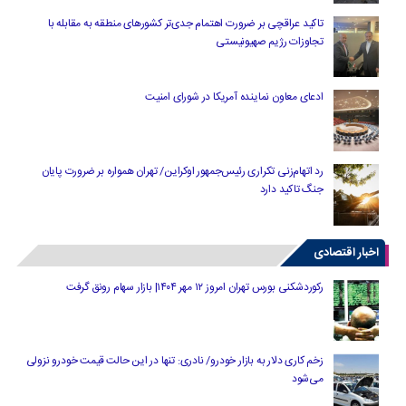
تاکید عراقچی بر ضرورت اهتمام جدی‌تر کشورهای منطقه به مقابله با
تجاوزات رژیم صهیونیستی
ادعای معاون نماینده آمریکا در شورای امنیت
رد اتهام‌زنی تکراری رئیس‌جمهور اوکراین/ تهران همواره بر ضرورت پایان
جنگ تاکید دارد
اخبار اقتصادی
رکوردشکنی بورس تهران امروز ۱۲ مهر ۱۴۰۴| بازار سهام رونق گرفت
زخم کاری دلار به بازار خودرو/ نادری: تنها در این حالت قیمت خودرو نزولی
می‌شود