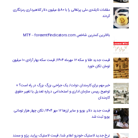
مقامات تایلندی ملی پرتغالی را با 580 میلیون دلار کلاهبرداری رمزنگاری
کردند
بالاترین کمترین شاخص MT4 – forexmt4indicators.com
قیمت جدید طلا و سکه ۱۲ مهرماه ۱۴۰۴/ قیمت سکه بهار آزادی ۱۰ میلیون
تومان تکان خورد
خبر مهم برای کارمندان دولت/ یک جراحی بزرگ بزرگ در راه است؟ +
توضیح رییس سازمان اداری و استخدامی درباره تعدیل یا تغییر حقوق
کارمندان
قیمت جدید دلار، یورو و سایر ارزها ۱۲ مهر ۱۴۰۴/ تکان چهار هزار تومانی
یورو ثبت شد
نرخ جدید لاستیک خودرو اعلام شد/ قیمت لاستیک پراید، پژو و سمند