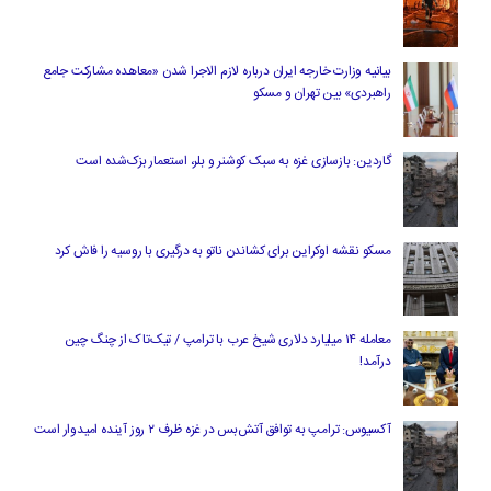
بیانیه وزارت خارجه ایران درباره لازم‌ الاجرا شدن «معاهده مشارکت جامع
راهبردی» بین تهران و مسکو
گاردین: بازسازی غزه به سبک کوشنر و بلر، استعمار بزک‌شده است
مسکو نقشه اوکراین برای کشاندن ناتو به درگیری با روسیه را فاش کرد
معامله ۱۴ میلیارد دلاری شیخ عرب با ترامپ / تیک‌تاک از چنگ چین
درآمد!
آکسیوس: ترامپ به توافق آتش‌بس در غزه ظرف ۲ روز آینده امیدوار است