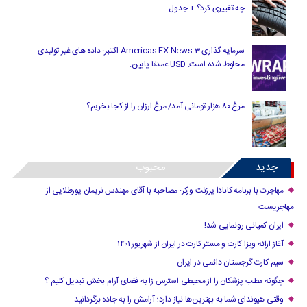
چه تغییری کرد؟ + جدول
سرمایه گذاری Americas FX News 3 اکتبر: داده های غیر تولیدی
مخلوط شده است. USD عمدتا پایین.
مرغ ۸۰ هزار تومانی آمد/ مرغ ارزان را از کجا بخریم؟
جدید
محبوب
مهاجرت با برنامه کانادا پرزنت ورکر: مصاحبه با آقای مهندس نریمان پورطلایی از
مهاجریست
ایران کمپانی رونمایی شد!
آغاز ارائه ویزا کارت و مستر کارت در ایران از شهریور ۱۴۰۱
سیم کارت گرجستان دائمی در ایران
چگونه مطب پزشکان را از محیطی استرس زا به فضای آرام بخش تبدیل کنیم ؟
وقتی هیوندای شما به بهترین‌ها نیاز دارد؛ آرامش را به جاده برگردانید