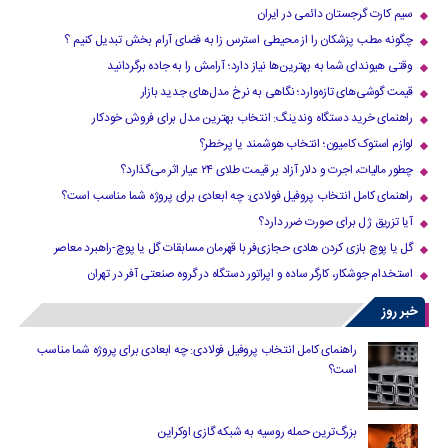
سیم کارت گرجستان دائمی در ایران
چگونه مطب پزشکان را از محیطی استرس زا به فضای آرام بخش تبدیل کنیم ؟
وقتی هیوندای شما به بهترین‌ها نیاز دارد؛ آرامش را به جاده برگردانید
قیمت گوشی‌های تازه‌وارد؛ نگاهی به نرخ مدل‌های جدید بازار
راهنمای خرید دستگاه وندینگ: انتخاب بهترین مدل برای فروش خودکار
لوازم استوک کامیون؛ انتخاب هوشمند یا پرخطر؟
چطور مالیات، اجرت و دلار آزاد بر قیمت طلای ۲۴ عیار اثر می‌گذارد؟
راهنمای کامل انتخاب پروفیل فولادی: چه ابعادی برای پروژه شما مناسب است؟
آیا تزریق ژل برای صورت ضرر دارد​؟
گل یا پوچ بازی کردن هادی حجازی‌فر با قهرمان مسابقات گل یا پوچ-راهبرد معاصر
استخدام جوشکار، کارگر ساده و اپراتور دستگاه در گروه صنعتی آفر در تهران
خبر روز
راهنمای کامل انتخاب پروفیل فولادی: چه ابعادی برای پروژه شما مناسب
است؟
بزرگ‌ترین حمله روسیه به شبکه گازی اوکراین