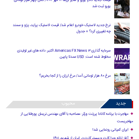
یورو ثبت شد
نرخ جدید لاستیک خودرو اعلام شد/ قیمت لاستیک پراید، پژو و سمند
چه تغییری کرد؟ + جدول
سرمایه گذاری Americas FX News 3 اکتبر: داده های غیر تولیدی
مخلوط شده است. USD عمدتا پایین.
مرغ ۸۰ هزار تومانی آمد/ مرغ ارزان را از کجا بخریم؟
جدید
محبوب
مهاجرت با برنامه کانادا پرزنت ورکر: مصاحبه با آقای مهندس نریمان پورطلایی از
مهاجریست
ایران کمپانی رونمایی شد!
آغاز ارائه ویزا کارت و مستر کارت در ایران از شهریور ۱۴۰۱