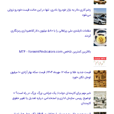
زخم کاری دلار به بازار خودرو/ نادری: تنها در این حالت قیمت خودرو نزولی
می‌شود
مقامات تایلندی ملی پرتغالی را با 580 میلیون دلار کلاهبرداری رمزنگاری
کردند
بالاترین کمترین شاخص MT4 – forexmt4indicators.com
قیمت جدید طلا و سکه ۱۲ مهرماه ۱۴۰۴/ قیمت سکه بهار آزادی ۱۰ میلیون
تومان تکان خورد
خبر مهم برای کارمندان دولت/ یک جراحی بزرگ بزرگ در راه است؟ +
توضیح رییس سازمان اداری و استخدامی درباره تعدیل یا تغییر حقوق
کارمندان
قیمت جدید دلار، یورو و سایر ارزها ۱۲ مهر ۱۴۰۴/ تکان چهار هزار تومانی