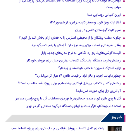
مهاجرت با برنامه کانادا پرزنت ورکر: مصاحبه با آقای مهندس نریمان پورطلایی از
مهاجریست
ایران کمپانی رونمایی شد!
آغاز ارائه ویزا کارت و مستر کارت در ایران از شهریور ۱۴۰۱
سیم کارت گرجستان دائمی در ایران
چگونه مطب پزشکان را از محیطی استرس زا به فضای آرام بخش تبدیل کنیم ؟
وقتی هیوندای شما به بهترین‌ها نیاز دارد؛ آرامش را به جاده برگردانید
قیمت گوشی‌های تازه‌وارد؛ نگاهی به نرخ مدل‌های جدید بازار
راهنمای خرید دستگاه وندینگ: انتخاب بهترین مدل برای فروش خودکار
لوازم استوک کامیون؛ انتخاب هوشمند یا پرخطر؟
چطور مالیات، اجرت و دلار آزاد بر قیمت طلای ۲۴ عیار اثر می‌گذارد؟
راهنمای کامل انتخاب پروفیل فولادی: چه ابعادی برای پروژه شما مناسب است؟
آیا تزریق ژل برای صورت ضرر دارد​؟
گل یا پوچ بازی کردن هادی حجازی‌فر با قهرمان مسابقات گل یا پوچ-راهبرد معاصر
استخدام جوشکار، کارگر ساده و اپراتور دستگاه در گروه صنعتی آفر در تهران
خبر روز
راهنمای کامل انتخاب پروفیل فولادی: چه ابعادی برای پروژه شما مناسب