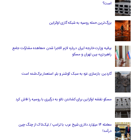
است؟
بزرگ‌ترین حمله روسیه به شبکه گازی اوکراین
بیانیه وزارت خارجه ایران درباره لازم‌ الاجرا شدن «معاهده مشارکت جامع
راهبردی» بین تهران و مسکو
گاردین: بازسازی غزه به سبک کوشنر و بلر، استعمار بزک‌شده است
مسکو نقشه اوکراین برای کشاندن ناتو به درگیری با روسیه را فاش کرد
معامله ۱۴ میلیارد دلاری شیخ عرب با ترامپ / تیک‌تاک از چنگ چین
درآمد!