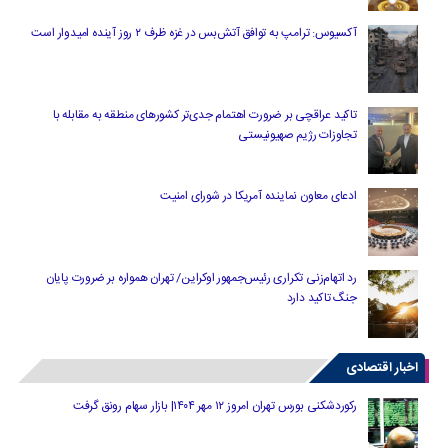
آکسیوس: ترامپ به توافق آتش‌بس در غزه ظرف ۲ روز آینده امیدوار است
تاکید عراقچی بر ضرورت اهتمام جدی‌تر کشورهای منطقه به مقابله با
تجاوزات رژیم صهیونیستی
ادعای معاون نماینده آمریکا در شورای امنیت
رد اتهام‌زنی تکراری رئیس‌جمهور اوکراین/ تهران همواره بر ضرورت پایان
جنگ تاکید دارد
اخبار اقتصادی
رکوردشکنی بورس تهران امروز ۱۲ مهر ۱۴۰۴| بازار سهام رونق گرفت