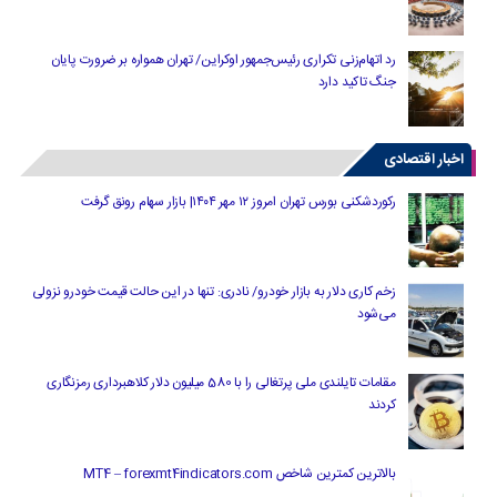
رد اتهام‌زنی تکراری رئیس‌جمهور اوکراین/ تهران همواره بر ضرورت پایان
جنگ تاکید دارد
اخبار اقتصادی
رکوردشکنی بورس تهران امروز ۱۲ مهر ۱۴۰۴| بازار سهام رونق گرفت
زخم کاری دلار به بازار خودرو/ نادری: تنها در این حالت قیمت خودرو نزولی
می‌شود
مقامات تایلندی ملی پرتغالی را با 580 میلیون دلار کلاهبرداری رمزنگاری
کردند
بالاترین کمترین شاخص MT4 – forexmt4indicators.com