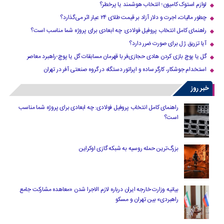
لوازم استوک کامیون؛ انتخاب هوشمند یا پرخطر؟
چطور مالیات، اجرت و دلار آزاد بر قیمت طلای ۲۴ عیار اثر می‌گذارد؟
راهنمای کامل انتخاب پروفیل فولادی: چه ابعادی برای پروژه شما مناسب است؟
آیا تزریق ژل برای صورت ضرر دارد​؟
گل یا پوچ بازی کردن هادی حجازی‌فر با قهرمان مسابقات گل یا پوچ-راهبرد معاصر
استخدام جوشکار، کارگر ساده و اپراتور دستگاه در گروه صنعتی آفر در تهران
خبر روز
راهنمای کامل انتخاب پروفیل فولادی: چه ابعادی برای پروژه شما مناسب
است؟
بزرگ‌ترین حمله روسیه به شبکه گازی اوکراین
بیانیه وزارت خارجه ایران درباره لازم‌ الاجرا شدن «معاهده مشارکت جامع
راهبردی» بین تهران و مسکو