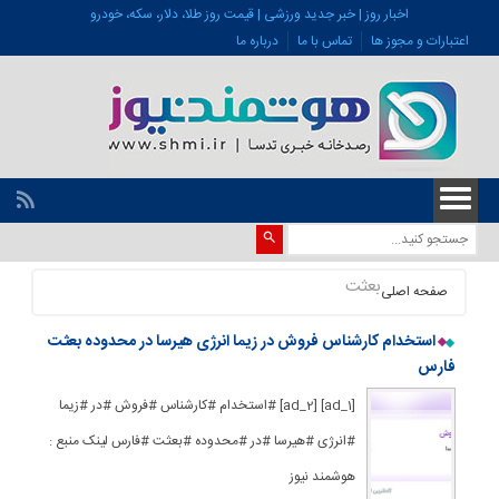
اخبار روز | خبر جدید ورزشی | قیمت روز طلا، دلار، سکه، خودرو
اعتبارات و مجوز ها
تماس با ما
درباره ما
بعثت
صفحه اصلی
استخدام کارشناس فروش در زیما انرژی هیرسا در محدوده بعثت
فارس
[ad_1] [ad_2] #استخدام #کارشناس #فروش #در #زیما
#انرژی #هیرسا #در #محدوده #بعثت #فارس لینک منبع :
هوشمند نیوز