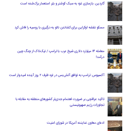
گاردین: بازسازی غزه به سبک کوشنر و بلر، استعمار بزک‌شده است
مسکو نقشه اوکراین برای کشاندن ناتو به درگیری با روسیه را فاش کرد
معامله ۱۴ میلیارد دلاری شیخ عرب با ترامپ / تیک‌تاک از چنگ چین
درآمد!
آکسیوس: ترامپ به توافق آتش‌بس در غزه ظرف ۲ روز آینده امیدوار است
تاکید عراقچی بر ضرورت اهتمام جدی‌تر کشورهای منطقه به مقابله با
تجاوزات رژیم صهیونیستی
ادعای معاون نماینده آمریکا در شورای امنیت