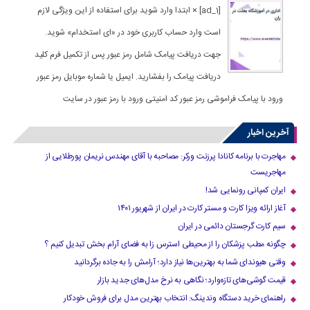
[ad_1] × ابتدا وارد شوید برای استفاده از این ویژگی لازم
است وارد حساب کاربری خود در «ای استخدام» شوید.
جهت دریافت پیامک شامل رمز عبور پس از تکمیل فرم کلید
دریافت پیامک را بفشارید. ایمیل یا شماره موبایل رمز عبور
ورود با پیامک فراموشی رمز عبور کد امنیتی ورود با رمز عبور در سایت
آخرین اخبار
مهاجرت با برنامه کانادا پرزنت ورکر: مصاحبه با آقای مهندس نریمان پورطلایی از
مهاجریست
ایران کمپانی رونمایی شد!
آغاز ارائه ویزا کارت و مستر کارت در ایران از شهریور ۱۴۰۱
سیم کارت گرجستان دائمی در ایران
چگونه مطب پزشکان را از محیطی استرس زا به فضای آرام بخش تبدیل کنیم ؟
وقتی هیوندای شما به بهترین‌ها نیاز دارد؛ آرامش را به جاده برگردانید
قیمت گوشی‌های تازه‌وارد؛ نگاهی به نرخ مدل‌های جدید بازار
راهنمای خرید دستگاه وندینگ: انتخاب بهترین مدل برای فروش خودکار