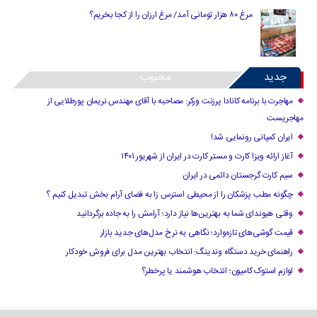
مرغ ۸۰ هزار تومانی آمد/ مرغ ارزان را از کجا بخریم؟
جدید
محبوب
مهاجرت با برنامه کانادا پرزنت ورکر: مصاحبه با آقای مهندس نریمان پورطلایی از
مهاجریست
ایران کمپانی رونمایی شد!
آغاز ارائه ویزا کارت و مستر کارت در ایران از شهریور ۱۴۰۱
سیم کارت گرجستان دائمی در ایران
چگونه مطب پزشکان را از محیطی استرس زا به فضای آرام بخش تبدیل کنیم ؟
وقتی هیوندای شما به بهترین‌ها نیاز دارد؛ آرامش را به جاده برگردانید
قیمت گوشی‌های تازه‌وارد؛ نگاهی به نرخ مدل‌های جدید بازار
راهنمای خرید دستگاه وندینگ: انتخاب بهترین مدل برای فروش خودکار
لوازم استوک کامیون؛ انتخاب هوشمند یا پرخطر؟