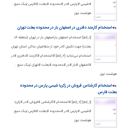
#شیمی #پارس #در #محدوده #بعثت #فارس لینک منبع :
هوشمند نیوز
استخدام کارمند دفتری در اصفهان بار در محدوده بعثت تهران
[ad_1] استخدام اصفهان باراصفهان بار در تهران (منطقه ۱۶،
بعثت) جهت تکمیل کادر خود از متقاضیان ساکن استان تهران
استخدام می‌نماید [ad_2] #استخدام #کارمند #دفتری #در
#اصفهان #بار #در #محدوده #بعثت #تهران لینک منبع :
هوشمند نیوز
استخدام کارشناس فروش در زکریا شیمی پارس در محدوده
بعثت فارس
[ad_1] [ad_2] #استخدام #کارشناس #فروش #در #زکریا
#شیمی #پارس #در #محدوده #بعثت #فارس لینک منبع :
هوشمند نیوز