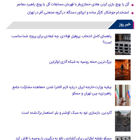
گل یا پوچ بازی کردن هادی حجازی‌فر با قهرمان مسابقات گل یا پوچ-راهبرد معاصر
استخدام جوشکار، کارگر ساده و اپراتور دستگاه در گروه صنعتی آفر در تهران
خبر روز
راهنمای کامل انتخاب پروفیل فولادی: چه ابعادی برای پروژه شما مناسب
است؟
بزرگ‌ترین حمله روسیه به شبکه گازی اوکراین
بیانیه وزارت خارجه ایران درباره لازم‌ الاجرا شدن «معاهده مشارکت جامع
راهبردی» بین تهران و مسکو
گاردین: بازسازی غزه به سبک کوشنر و بلر، استعمار بزک‌شده است
مسکو نقشه اوکراین برای کشاندن ناتو به درگیری با روسیه را فاش کرد