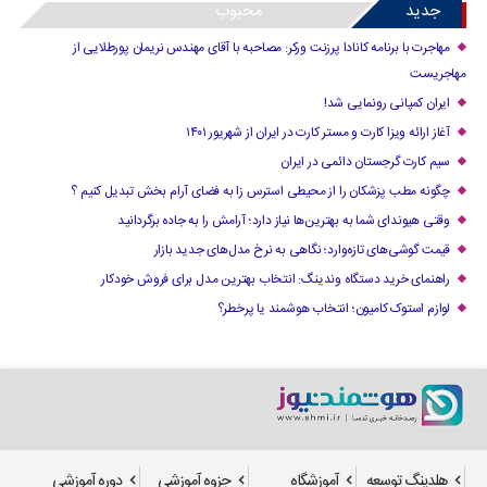
جدید
محبوب
مهاجرت با برنامه کانادا پرزنت ورکر: مصاحبه با آقای مهندس نریمان پورطلایی از
مهاجریست
ایران کمپانی رونمایی شد!
آغاز ارائه ویزا کارت و مستر کارت در ایران از شهریور ۱۴۰۱
سیم کارت گرجستان دائمی در ایران
چگونه مطب پزشکان را از محیطی استرس زا به فضای آرام بخش تبدیل کنیم ؟
وقتی هیوندای شما به بهترین‌ها نیاز دارد؛ آرامش را به جاده برگردانید
قیمت گوشی‌های تازه‌وارد؛ نگاهی به نرخ مدل‌های جدید بازار
راهنمای خرید دستگاه وندینگ: انتخاب بهترین مدل برای فروش خودکار
لوازم استوک کامیون؛ انتخاب هوشمند یا پرخطر؟
هلدینگ توسعه
آموزشگاه
جزوه آموزشی
دوره آموزشی