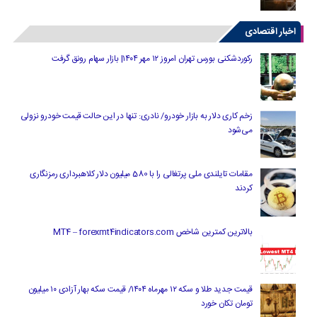
اخبار اقتصادی
رکوردشکنی بورس تهران امروز ۱۲ مهر ۱۴۰۴| بازار سهام رونق گرفت
زخم کاری دلار به بازار خودرو/ نادری: تنها در این حالت قیمت خودرو نزولی
می‌شود
مقامات تایلندی ملی پرتغالی را با 580 میلیون دلار کلاهبرداری رمزنگاری
کردند
بالاترین کمترین شاخص MT4 – forexmt4indicators.com
قیمت جدید طلا و سکه ۱۲ مهرماه ۱۴۰۴/ قیمت سکه بهار آزادی ۱۰ میلیون
تومان تکان خورد