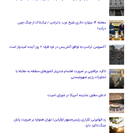
معامله ۱۴ میلیارد دلاری شیخ عرب با ترامپ / تیک‌تاک از چنگ چین
درآمد!
آکسیوس: ترامپ به توافق آتش‌بس در غزه ظرف ۲ روز آینده امیدوار است
تاکید عراقچی بر ضرورت اهتمام جدی‌تر کشورهای منطقه به مقابله با
تجاوزات رژیم صهیونیستی
ادعای معاون نماینده آمریکا در شورای امنیت
رد اتهام‌زنی تکراری رئیس‌جمهور اوکراین/ تهران همواره بر ضرورت پایان
جنگ تاکید دارد