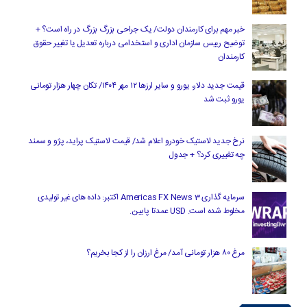
خبر مهم برای کارمندان دولت/ یک جراحی بزرگ بزرگ در راه است؟ +
توضیح رییس سازمان اداری و استخدامی درباره تعدیل یا تغییر حقوق
کارمندان
قیمت جدید دلار، یورو و سایر ارزها ۱۲ مهر ۱۴۰۴/ تکان چهار هزار تومانی
یورو ثبت شد
نرخ جدید لاستیک خودرو اعلام شد/ قیمت لاستیک پراید، پژو و سمند
چه تغییری کرد؟ + جدول
سرمایه گذاری Americas FX News 3 اکتبر: داده های غیر تولیدی
مخلوط شده است. USD عمدتا پایین.
مرغ ۸۰ هزار تومانی آمد/ مرغ ارزان را از کجا بخریم؟