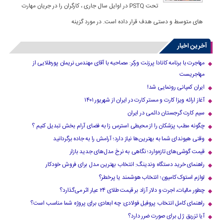
تحت PSTQ در اوایل سال جاری ، کارگران را در جریان مهارت
های متوسط و دستی هدف قرار داده است. در مورد گزینه
آخرین اخبار
مهاجرت با برنامه کانادا پرزنت ورکر: مصاحبه با آقای مهندس نریمان پورطلایی از
مهاجریست
ایران کمپانی رونمایی شد!
آغاز ارائه ویزا کارت و مستر کارت در ایران از شهریور ۱۴۰۱
سیم کارت گرجستان دائمی در ایران
چگونه مطب پزشکان را از محیطی استرس زا به فضای آرام بخش تبدیل کنیم ؟
وقتی هیوندای شما به بهترین‌ها نیاز دارد؛ آرامش را به جاده برگردانید
قیمت گوشی‌های تازه‌وارد؛ نگاهی به نرخ مدل‌های جدید بازار
راهنمای خرید دستگاه وندینگ: انتخاب بهترین مدل برای فروش خودکار
لوازم استوک کامیون؛ انتخاب هوشمند یا پرخطر؟
چطور مالیات، اجرت و دلار آزاد بر قیمت طلای ۲۴ عیار اثر می‌گذارد؟
راهنمای کامل انتخاب پروفیل فولادی: چه ابعادی برای پروژه شما مناسب است؟
آیا تزریق ژل برای صورت ضرر دارد​؟