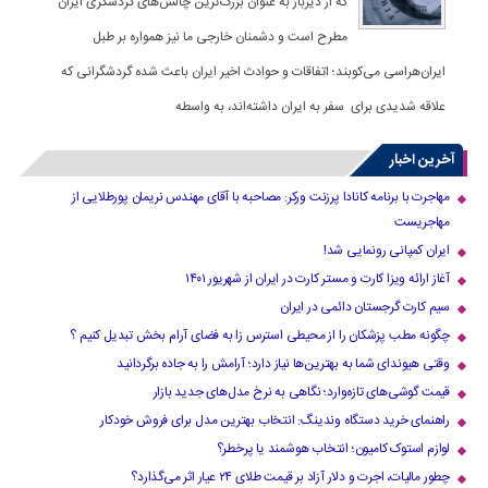
که از دیرباز به عنوان بزرگ‌ترین چالش‌های گردشگری ایران
مطرح است و دشمنان خارجی ما نیز همواره بر طبل
ایران‌هراسی می‌کوبند؛ اتفاقات و حوادث اخیر ایران باعث شده گردشگرانی که
علاقه شدیدی برای سفر به ایران داشته‌اند، به واسطه
آخرین اخبار
مهاجرت با برنامه کانادا پرزنت ورکر: مصاحبه با آقای مهندس نریمان پورطلایی از
مهاجریست
ایران کمپانی رونمایی شد!
آغاز ارائه ویزا کارت و مستر کارت در ایران از شهریور ۱۴۰۱
سیم کارت گرجستان دائمی در ایران
چگونه مطب پزشکان را از محیطی استرس زا به فضای آرام بخش تبدیل کنیم ؟
وقتی هیوندای شما به بهترین‌ها نیاز دارد؛ آرامش را به جاده برگردانید
قیمت گوشی‌های تازه‌وارد؛ نگاهی به نرخ مدل‌های جدید بازار
راهنمای خرید دستگاه وندینگ: انتخاب بهترین مدل برای فروش خودکار
لوازم استوک کامیون؛ انتخاب هوشمند یا پرخطر؟
چطور مالیات، اجرت و دلار آزاد بر قیمت طلای ۲۴ عیار اثر می‌گذارد؟