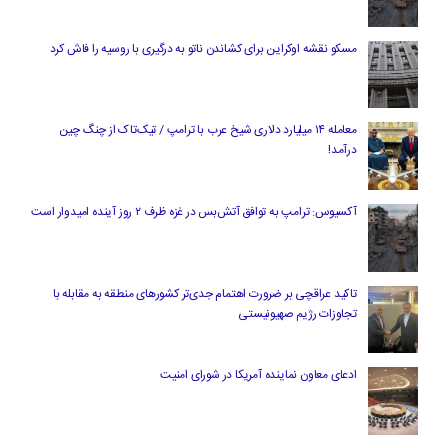
مسکو نقشه اوکراین برای کشاندن ناتو به درگیری با روسیه را فاش کرد
معامله ۱۴ میلیارد دلاری شیخ عرب با ترامپ / تیک‌تاک از چنگ چین
درآمد!
آکسیوس: ترامپ به توافق آتش‌بس در غزه ظرف ۲ روز آینده امیدوار است
تاکید عراقچی بر ضرورت اهتمام جدی‌تر کشورهای منطقه به مقابله با
تجاوزات رژیم صهیونیستی
ادعای معاون نماینده آمریکا در شورای امنیت