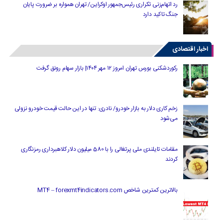
رد اتهام‌زنی تکراری رئیس‌جمهور اوکراین/ تهران همواره بر ضرورت پایان
جنگ تاکید دارد
اخبار اقتصادی
رکوردشکنی بورس تهران امروز ۱۲ مهر ۱۴۰۴| بازار سهام رونق گرفت
زخم کاری دلار به بازار خودرو/ نادری: تنها در این حالت قیمت خودرو نزولی
می‌شود
مقامات تایلندی ملی پرتغالی را با 580 میلیون دلار کلاهبرداری رمزنگاری
کردند
بالاترین کمترین شاخص MT4 – forexmt4indicators.com