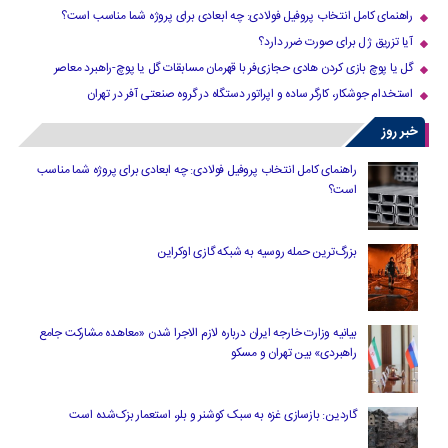
راهنمای کامل انتخاب پروفیل فولادی: چه ابعادی برای پروژه شما مناسب است؟
آیا تزریق ژل برای صورت ضرر دارد​؟
گل یا پوچ بازی کردن هادی حجازی‌فر با قهرمان مسابقات گل یا پوچ-راهبرد معاصر
استخدام جوشکار، کارگر ساده و اپراتور دستگاه در گروه صنعتی آفر در تهران
خبر روز
راهنمای کامل انتخاب پروفیل فولادی: چه ابعادی برای پروژه شما مناسب
است؟
بزرگ‌ترین حمله روسیه به شبکه گازی اوکراین
بیانیه وزارت خارجه ایران درباره لازم‌ الاجرا شدن «معاهده مشارکت جامع
راهبردی» بین تهران و مسکو
گاردین: بازسازی غزه به سبک کوشنر و بلر، استعمار بزک‌شده است